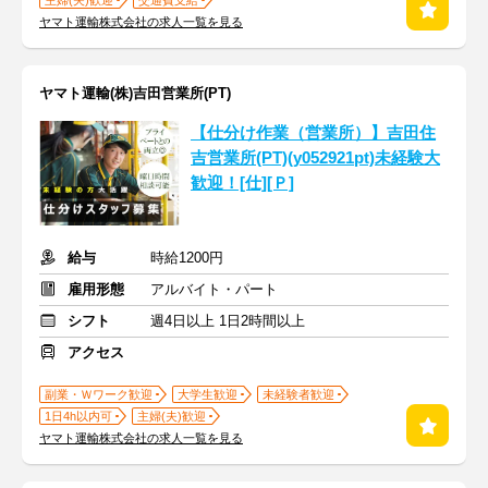
主婦(夫)歓迎
交通費支給
ヤマト運輸株式会社の求人一覧を見る
ヤマト運輸(株)吉田営業所(PT)
【仕分け作業（営業所）】吉田住
吉営業所(PT)(y052921pt)未経験大
歓迎！[仕][Ｐ]
給与
時給1200円
雇用形態
アルバイト・パート
シフト
週4日以上 1日2時間以上
アクセス
副業・Ｗワーク歓迎
大学生歓迎
未経験者歓迎
1日4h以内可
主婦(夫)歓迎
ヤマト運輸株式会社の求人一覧を見る