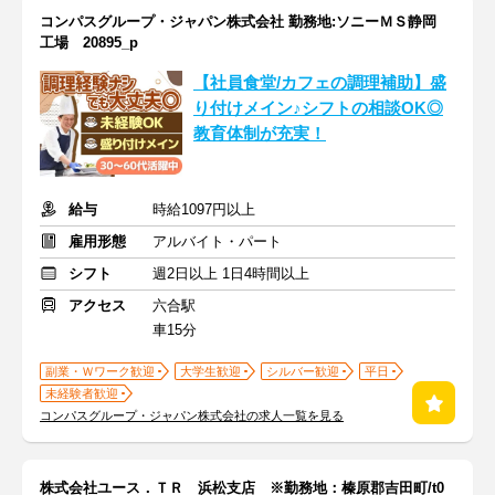
コンパスグループ・ジャパン株式会社 勤務地:ソニーＭＳ静岡
工場 20895_p
【社員食堂/カフェの調理補助】盛
り付けメイン♪シフトの相談OK◎
教育体制が充実！
給与
時給1097円以上
雇用形態
アルバイト・パート
シフト
週2日以上 1日4時間以上
アクセス
六合駅
車15分
副業・Ｗワーク歓迎
大学生歓迎
シルバー歓迎
平日
未経験者歓迎
コンパスグループ・ジャパン株式会社の求人一覧を見る
株式会社ユース．ＴＲ 浜松支店 ※勤務地：榛原郡吉田町/t0