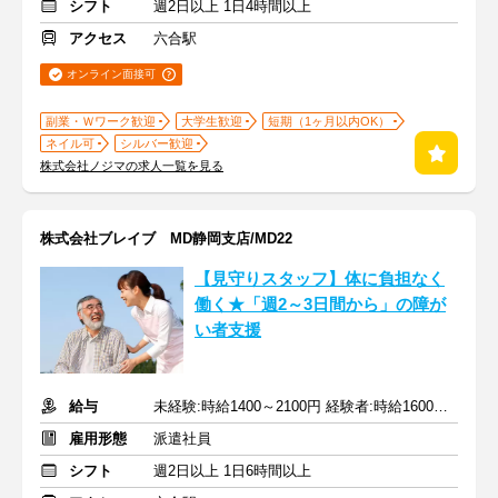
シフト
週2日以上 1日4時間以上
アクセス
六合駅
オンライン面接可
副業・Ｗワーク歓迎
大学生歓迎
短期（1ヶ月以内OK）
ネイル可
シルバー歓迎
株式会社ノジマの求人一覧を見る
株式会社ブレイブ MD静岡支店/MD22
【見守りスタッフ】体に負担なく
働く★「週2～3日間から」の障が
い者支援
給与
未経験:時給1400～2100円 経験者:時給1600～2400円+交通費全額
雇用形態
派遣社員
シフト
週2日以上 1日6時間以上