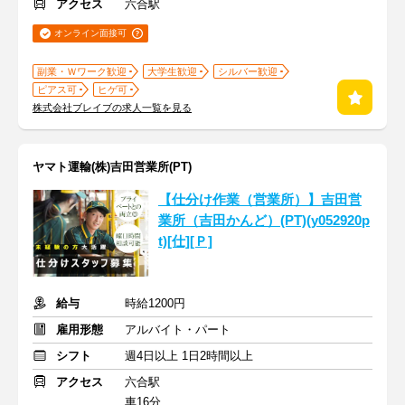
アクセス
六合駅
オンライン面接可
副業・Ｗワーク歓迎
大学生歓迎
シルバー歓迎
ピアス可
ヒゲ可
株式会社ブレイブの求人一覧を見る
ヤマト運輸(株)吉田営業所(PT)
【仕分け作業（営業所）】吉田営
業所（吉田かんど）(PT)(y052920p
t)[仕][Ｐ]
給与
時給1200円
雇用形態
アルバイト・パート
シフト
週4日以上 1日2時間以上
アクセス
六合駅
車16分