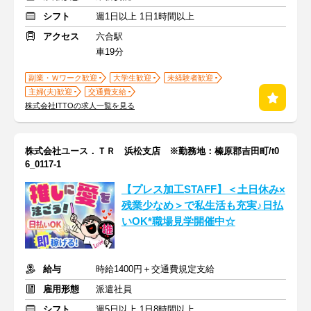
シフト
週1日以上 1日1時間以上
アクセス
六合駅
車19分
副業・Ｗワーク歓迎
大学生歓迎
未経験者歓迎
主婦(夫)歓迎
交通費支給
株式会社ITTOの求人一覧を見る
株式会社ユース．ＴＲ 浜松支店 ※勤務地：榛原郡吉田町/t0
6_0117-1
【プレス加工STAFF】＜土日休み×
残業少なめ＞で私生活も充実♪日払
いOK*職場見学開催中☆
給与
時給1400円＋交通費規定支給
雇用形態
派遣社員
シフト
週5日以上 1日8時間以上