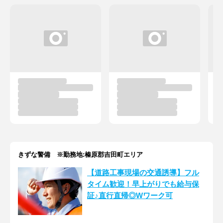
きずな警備 ※勤務地:榛原郡吉田町エリア
【道路工事現場の交通誘導】フル
タイム歓迎！早上がりでも給与保
証♪直行直帰◎Wワーク可