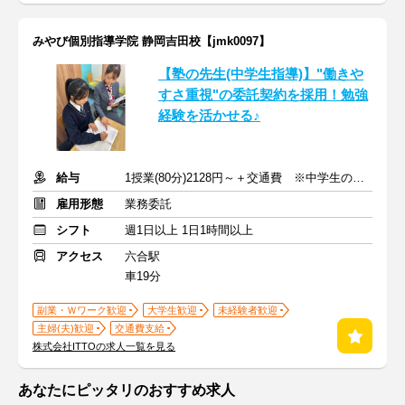
みやび個別指導学院 静岡吉田校【jmk0097】
【塾の先生(中学生指導)】"働きや
すさ重視"の委託契約を採用！勉強
経験を活かせる♪
給与
1授業(80分)2128円～＋交通費 ※中学生の場合
雇用形態
業務委託
シフト
週1日以上 1日1時間以上
アクセス
六合駅
車19分
副業・Ｗワーク歓迎
大学生歓迎
未経験者歓迎
主婦(夫)歓迎
交通費支給
株式会社ITTOの求人一覧を見る
あなたにピッタリのおすすめ求人