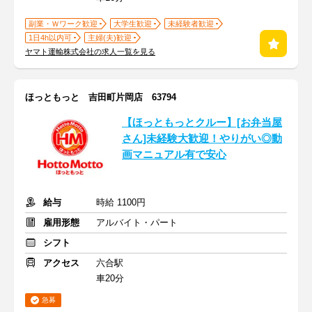
副業・Ｗワーク歓迎
大学生歓迎
未経験者歓迎
1日4h以内可
主婦(夫)歓迎
ヤマト運輸株式会社の求人一覧を見る
ほっともっと 吉田町片岡店 63794
【ほっともっとクルー】[お弁当屋
さん]未経験大歓迎！やりがい◎動
画マニュアル有で安心
給与
時給 1100円
雇用形態
アルバイト・パート
シフト
アクセス
六合駅
車20分
急募