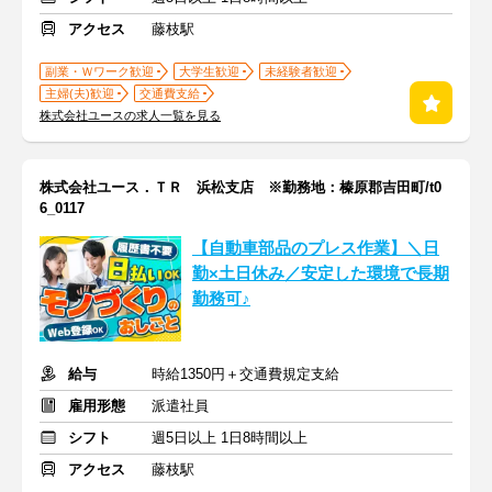
アクセス
藤枝駅
副業・Ｗワーク歓迎
大学生歓迎
未経験者歓迎
主婦(夫)歓迎
交通費支給
株式会社ユースの求人一覧を見る
株式会社ユース．ＴＲ 浜松支店 ※勤務地：榛原郡吉田町/t0
6_0117
【自動車部品のプレス作業】＼日
勤×土日休み／安定した環境で長期
勤務可♪
給与
時給1350円＋交通費規定支給
雇用形態
派遣社員
シフト
週5日以上 1日8時間以上
アクセス
藤枝駅