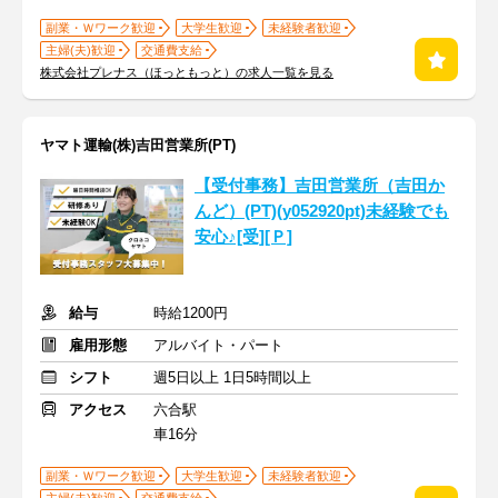
副業・Ｗワーク歓迎
大学生歓迎
未経験者歓迎
主婦(夫)歓迎
交通費支給
株式会社プレナス（ほっともっと）の求人一覧を見る
ヤマト運輸(株)吉田営業所(PT)
【受付事務】吉田営業所（吉田か
んど）(PT)(y052920pt)未経験でも
安心♪[受][Ｐ]
給与
時給1200円
雇用形態
アルバイト・パート
シフト
週5日以上 1日5時間以上
アクセス
六合駅
車16分
副業・Ｗワーク歓迎
大学生歓迎
未経験者歓迎