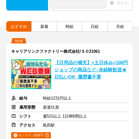
含まない
おすすめ
新着
時給
日給
月給
NEW
キャリアリンクファクトリー株式会社/ＳＯ21061
【日用品の補充】<土日休み>100円
ショップの商品など♪未経験歓迎★
日払いOK_履歴書不要
給与
時給1231円以上
雇用形態
派遣社員
シフト
週5日以上 1日8時間以上
アクセス
島田駅
オンライン面接可