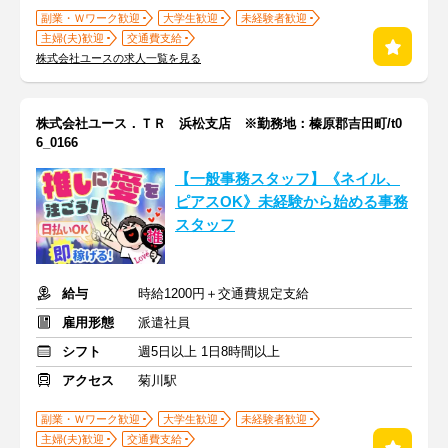
副業・Ｗワーク歓迎
大学生歓迎
未経験者歓迎
主婦(夫)歓迎
交通費支給
株式会社ユースの求人一覧を見る
株式会社ユース．ＴＲ 浜松支店 ※勤務地：榛原郡吉田町/t0
6_0166
【一般事務スタッフ】《ネイル、
ピアスOK》未経験から始める事務
スタッフ
給与
時給1200円＋交通費規定支給
雇用形態
派遣社員
シフト
週5日以上 1日8時間以上
アクセス
菊川駅
副業・Ｗワーク歓迎
大学生歓迎
未経験者歓迎
主婦(夫)歓迎
交通費支給