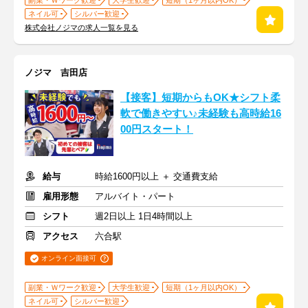
副業・Ｗワーク歓迎
大学生歓迎
短期（1ヶ月以内OK）
ネイル可
シルバー歓迎
株式会社ノジマの求人一覧を見る
ノジマ 吉田店
【接客】短期からもOK★シフト柔
軟で働きやすい♪未経験も高時給16
00円スタート！
給与
時給1600円以上 ＋ 交通費支給
雇用形態
アルバイト・パート
シフト
週2日以上 1日4時間以上
アクセス
六合駅
オンライン面接可
副業・Ｗワーク歓迎
大学生歓迎
短期（1ヶ月以内OK）
ネイル可
シルバー歓迎