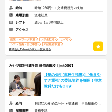
給与
時給1250円~ + 交通費規定内支給
雇用形態
派遣社員
シフト
週5日 1日8時間以上
アクセス
副業・Ｗワーク歓迎
大学生歓迎
ヒゲ可
シフト自由・自己申告
未経験者歓迎
株式会社Esblastの求人一覧を見る
みやび個別指導学院 静岡吉田校【jmk0097】
【塾の先生(高校生指導)】"働きや
すさ重視"の委託契約を採用！得意
教科だけもOK★
給与
1授業(80分)2528円～＋交通費 ※高校生の場合
雇用形態
業務委託