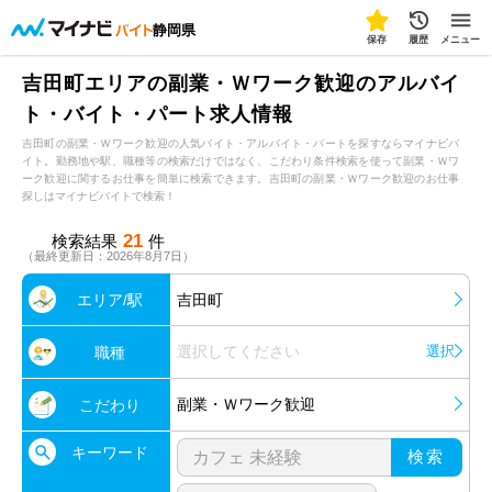
静岡県
保存
履歴
メニュー
吉田町エリアの副業・Ｗワーク歓迎のアルバイ
ト・バイト・パート求人情報
吉田町の副業・Ｗワーク歓迎の人気バイト・アルバイト・パートを探すならマイナビバ
イト。勤務地や駅、職種等の検索だけではなく、こだわり条件検索を使って副業・Ｗワ
ーク歓迎に関するお仕事を簡単に検索できます。吉田町の副業・Ｗワーク歓迎のお仕事
探しはマイナビバイトで検索！
21
検索結果
件
（最終更新日：2026年8月7日）
エリア/駅
吉田町
選択してください
選択
職種
副業・Ｗワーク歓迎
こだわり
キーワード
検索