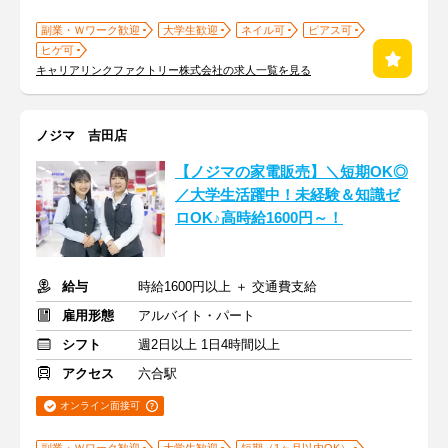
副業・Ｗワーク歓迎
大学生歓迎
ネイル可
ピアス可
ヒゲ可
キャリアリンクファクトリー株式会社の求人一覧を見る
ノジマ 吉田店
【ノジマの家電販売】＼短期OK◎
／大学生活躍中！未経験＆知識ゼ
ロOK♪高時給1600円～！
給与
時給1600円以上 ＋ 交通費支給
雇用形態
アルバイト・パート
シフト
週2日以上 1日4時間以上
アクセス
六合駅
オンライン面接可