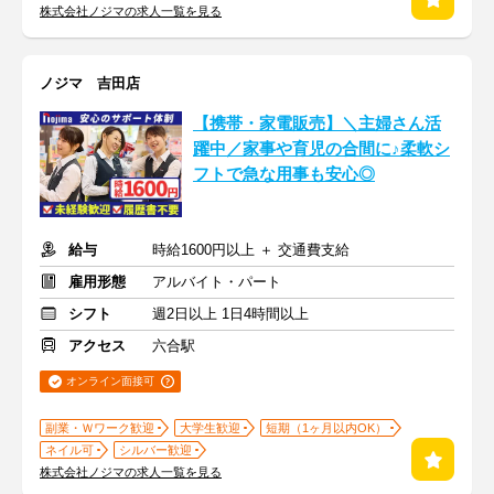
株式会社ノジマの求人一覧を見る
ノジマ 吉田店
【携帯・家電販売】＼主婦さん活
躍中／家事や育児の合間に♪柔軟シ
フトで急な用事も安心◎
給与
時給1600円以上 ＋ 交通費支給
雇用形態
アルバイト・パート
シフト
週2日以上 1日4時間以上
アクセス
六合駅
オンライン面接可
副業・Ｗワーク歓迎
大学生歓迎
短期（1ヶ月以内OK）
ネイル可
シルバー歓迎
株式会社ノジマの求人一覧を見る