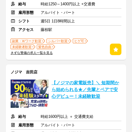
給与
時給1250～1400円以上 +交通費
雇用形態
アルバイト・パート
シフト
週5日 1日8時間以上
アクセス
藤枝駅
副業・Ｗワーク歓迎
シルバー歓迎
ヒゲ可
未経験者歓迎
髪色自由
きずな警備の求人一覧を見る
ノジマ 吉田店
【ノジマの家電販売】＼ 短期間か
ら始められる★／先輩とペアで安
心デビュー！未経験歓迎
給与
時給1600円以上 ＋ 交通費支給
雇用形態
アルバイト・パート