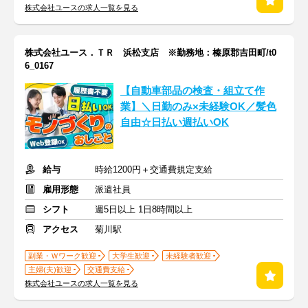
株式会社ユースの求人一覧を見る
株式会社ユース．ＴＲ 浜松支店 ※勤務地：榛原郡吉田町/t0
6_0167
【自動車部品の検査・組立て作
業】＼日勤のみ×未経験OK／髪色
自由☆日払い週払いOK
給与
時給1200円＋交通費規定支給
雇用形態
派遣社員
シフト
週5日以上 1日8時間以上
アクセス
菊川駅
副業・Ｗワーク歓迎
大学生歓迎
未経験者歓迎
主婦(夫)歓迎
交通費支給
株式会社ユースの求人一覧を見る