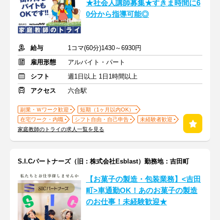
★社会人講師募集★すきま時間に6
0分から指導可能◎
給与
1コマ(60分)1430～6930円
雇用形態
アルバイト・パート
シフト
週1日以上 1日1時間以上
アクセス
六合駅
副業・Ｗワーク歓迎
短期（1ヶ月以内OK）
在宅ワーク・内職
シフト自由・自己申告
未経験者歓迎
家庭教師のトライの求人一覧を見る
S.I.Cパートナーズ（旧：株式会社Esblast）勤務地：吉田町
【お菓子の製造・包装業務】<吉田
町>車通勤OK！あのお菓子の製造
のお仕事！未経験歓迎★