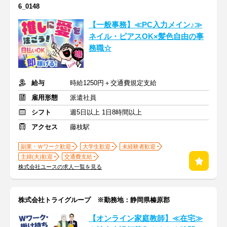
6_0148
【一般事務】≪PC入力メイン♪≫
ネイル・ピアスOK×髪色自由の事
務職☆
給与
時給1250円＋交通費規定支給
雇用形態
派遣社員
シフト
週5日以上 1日8時間以上
アクセス
藤枝駅
副業・Ｗワーク歓迎
大学生歓迎
未経験者歓迎
主婦(夫)歓迎
交通費支給
株式会社ユースの求人一覧を見る
株式会社トライグループ ※勤務地：静岡県榛原郡
【オンライン家庭教師】≪在宅≫