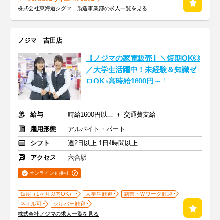
株式会社東海道シグマ 製造事業部の求人一覧を見る
ノジマ 吉田店
【ノジマの家電販売】＼短期OK◎
／大学生活躍中！未経験＆知識ゼ
ロOK♪高時給1600円～！
給与
時給1600円以上 ＋ 交通費支給
雇用形態
アルバイト・パート
シフト
週2日以上 1日4時間以上
アクセス
六合駅
オンライン面接可
短期（1ヶ月以内OK）
大学生歓迎
副業・Ｗワーク歓迎
ネイル可
シルバー歓迎
株式会社ノジマの求人一覧を見る