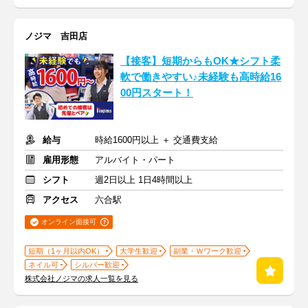
ノジマ 吉田店
【接客】短期からもOK★シフト柔
軟で働きやすい♪未経験も高時給16
00円スタート！
給与
時給1600円以上 ＋ 交通費支給
雇用形態
アルバイト・パート
シフト
週2日以上 1日4時間以上
アクセス
六合駅
オンライン面接可
短期（1ヶ月以内OK）
大学生歓迎
副業・Ｗワーク歓迎
ネイル可
シルバー歓迎
株式会社ノジマの求人一覧を見る