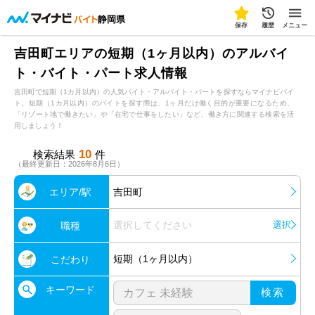
静岡県
保存
履歴
メニュー
吉田町エリアの短期（1ヶ月以内）のアルバイ
ト・バイト・パート求人情報
吉田町で短期（1カ月以内）の人気バイト・アルバイト・パートを探すならマイナビバイ
ト。短期（1カ月以内）のバイトを探す際は、1ヶ月だけ働く目的が重要になるため、
「リゾート地で働きたい」や「在宅で仕事をしたい」など、働き方に関連する検索を活
用しましょう！
10
検索結果
件
（最終更新日：2026年8月6日）
エリア/駅
吉田町
選択してください
選択
職種
短期（1ヶ月以内）
こだわり
キーワード
検索