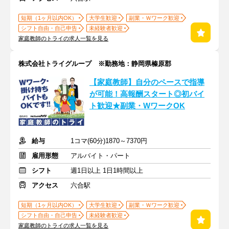
短期（1ヶ月以内OK）
大学生歓迎
副業・Ｗワーク歓迎
シフト自由・自己申告
未経験者歓迎
家庭教師のトライの求人一覧を見る
株式会社トライグループ ※勤務地：静岡県榛原郡
【家庭教師】自分のペースで指導
が可能！高報酬スタート◎初バイ
ト歓迎★副業・WワークOK
給与
1コマ(60分)1870～7370円
雇用形態
アルバイト・パート
シフト
週1日以上 1日1時間以上
アクセス
六合駅
短期（1ヶ月以内OK）
大学生歓迎
副業・Ｗワーク歓迎
シフト自由・自己申告
未経験者歓迎
家庭教師のトライの求人一覧を見る