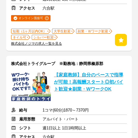
アクセス
六合駅
オンライン面接可
短期（1ヶ月以内OK）
大学生歓迎
副業・Ｗワーク歓迎
ネイル可
シルバー歓迎
株式会社ノジマの求人一覧を見る
株式会社トライグループ ※勤務地：静岡県榛原郡
【家庭教師】自分のペースで指導
が可能！高報酬スタート◎初バイ
ト歓迎★副業・WワークOK
給与
1コマ(60分)1870～7370円
雇用形態
アルバイト・パート
シフト
週1日以上 1日1時間以上
アクセス
六合駅