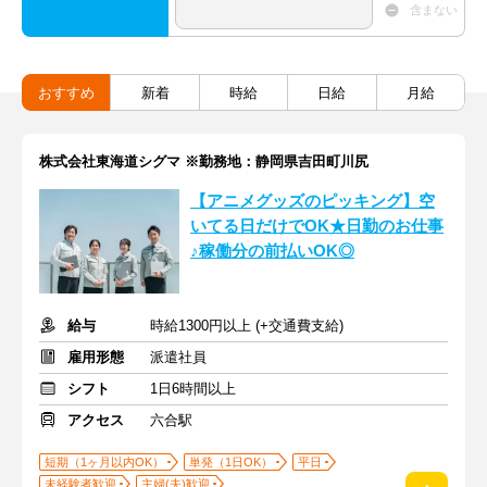
含まない
おすすめ
新着
時給
日給
月給
株式会社東海道シグマ ※勤務地：静岡県吉田町川尻
【アニメグッズのピッキング】空
いてる日だけでOK★日勤のお仕事
♪稼働分の前払いOK◎
給与
時給1300円以上 (+交通費支給)
雇用形態
派遣社員
シフト
1日6時間以上
アクセス
六合駅
短期（1ヶ月以内OK）
単発（1日OK）
平日
未経験者歓迎
主婦(夫)歓迎