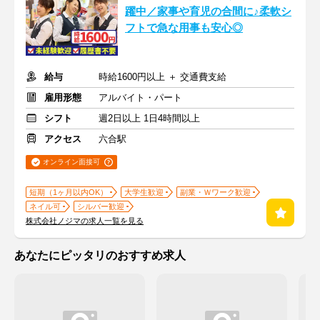
躍中／家事や育児の合間に♪柔軟シ
フトで急な用事も安心◎
給与
時給1600円以上 ＋ 交通費支給
雇用形態
アルバイト・パート
シフト
週2日以上 1日4時間以上
アクセス
六合駅
オンライン面接可
短期（1ヶ月以内OK）
大学生歓迎
副業・Ｗワーク歓迎
ネイル可
シルバー歓迎
株式会社ノジマの求人一覧を見る
あなたにピッタリのおすすめ求人