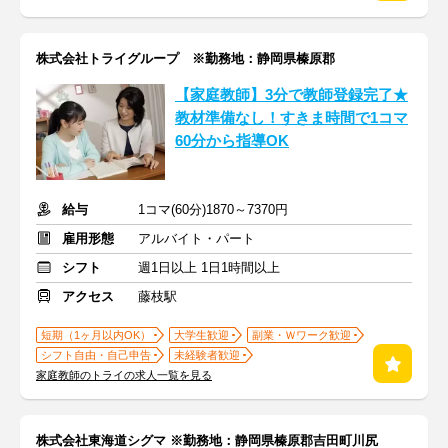
株式会社トライグループ ※勤務地：静岡県榛原郡
【家庭教師】3分で教師登録完了★
教材準備なし！すきま時間で1コマ
60分から指導OK
給与
1コマ(60分)1870～7370円
雇用形態
アルバイト・パート
シフト
週1日以上 1日1時間以上
アクセス
藤枝駅
短期（1ヶ月以内OK）
大学生歓迎
副業・Ｗワーク歓迎
シフト自由・自己申告
未経験者歓迎
家庭教師のトライの求人一覧を見る
株式会社東海道シグマ ※勤務地：静岡県榛原郡吉田町川尻