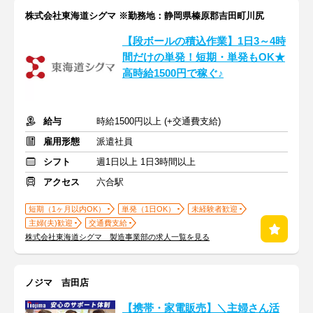
株式会社東海道シグマ ※勤務地：静岡県榛原郡吉田町川尻
【段ボールの積込作業】1日3～4時
間だけの単発！短期・単発もOK★
高時給1500円で稼ぐ♪
給与
時給1500円以上 (+交通費支給)
雇用形態
派遣社員
シフト
週1日以上 1日3時間以上
アクセス
六合駅
短期（1ヶ月以内OK）
単発（1日OK）
未経験者歓迎
主婦(夫)歓迎
交通費支給
株式会社東海道シグマ 製造事業部の求人一覧を見る
ノジマ 吉田店
【携帯・家電販売】＼主婦さん活