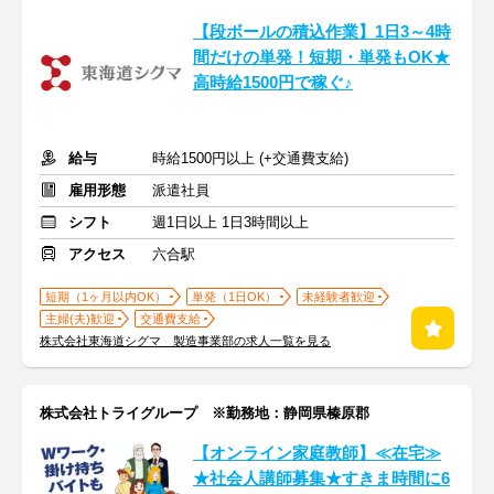
【段ボールの積込作業】1日3～4時
間だけの単発！短期・単発もOK★
高時給1500円で稼ぐ♪
給与
時給1500円以上 (+交通費支給)
雇用形態
派遣社員
シフト
週1日以上 1日3時間以上
アクセス
六合駅
短期（1ヶ月以内OK）
単発（1日OK）
未経験者歓迎
主婦(夫)歓迎
交通費支給
株式会社東海道シグマ 製造事業部の求人一覧を見る
株式会社トライグループ ※勤務地：静岡県榛原郡
【オンライン家庭教師】≪在宅≫
★社会人講師募集★すきま時間に6