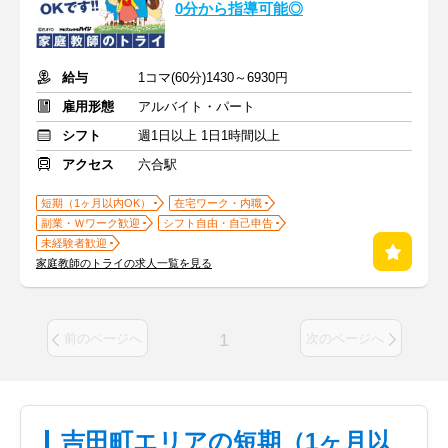
0分から指導可能◎
給与
1コマ(60分)1430～6930円
雇用形態
アルバイト・パート
シフト
週1日以上 1日1時間以上
アクセス
六合駅
短期（1ヶ月以内OK）
在宅ワーク・内職
副業・Ｗワーク歓迎
シフト自由・自己申告
未経験者歓迎
家庭教師のトライの求人一覧を見る
1
前のページへ
次のページへ
吉田町エリアの短期（1ヶ月以