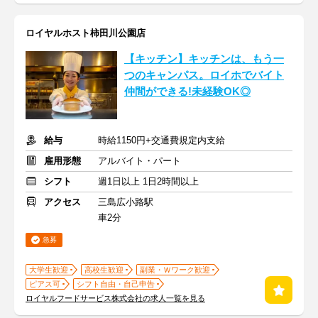
ロイヤルホスト柿田川公園店
【キッチン】キッチンは、もう一
つのキャンパス。ロイホでバイト
仲間ができる!未経験OK◎
給与
時給1150円+交通費規定内支給
雇用形態
アルバイト・パート
シフト
週1日以上 1日2時間以上
アクセス
三島広小路駅
車2分
急募
大学生歓迎
高校生歓迎
副業・Ｗワーク歓迎
ピアス可
シフト自由・自己申告
ロイヤルフードサービス株式会社の求人一覧を見る