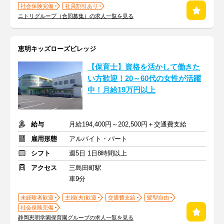
社会保険完備
社員割引あり
ニトリグループ（合同募集）の求人一覧を見る
恵明キッズローズビレッジ
【保育士】資格を活かして働きた
い方歓迎！20～60代の女性が活躍
中！月給19万円以上
給与
月給194,400円～202,500円＋交通費支給
雇用形態
アルバイト・パート
シフト
週5日 1日8時間以上
アクセス
三島田町駅
車9分
未経験者歓迎
主婦(夫)歓迎
交通費支給
髪型自由
社会保険完備
静岡恵明学園保育園グループの求人一覧を見る