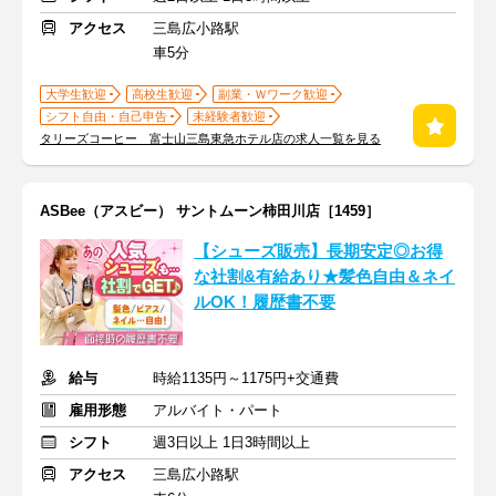
アクセス
三島広小路駅
車5分
大学生歓迎
高校生歓迎
副業・Ｗワーク歓迎
シフト自由・自己申告
未経験者歓迎
タリーズコーヒー 富士山三島東急ホテル店の求人一覧を見る
ASBee（アスビー） サントムーン柿田川店［1459］
【シューズ販売】長期安定◎お得
な社割&有給あり★髪色自由＆ネイ
ルOK！履歴書不要
給与
時給1135円～1175円+交通費
雇用形態
アルバイト・パート
シフト
週3日以上 1日3時間以上
アクセス
三島広小路駅