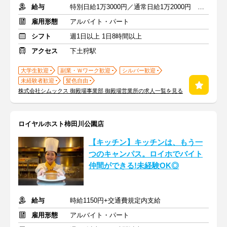
給与
特別日給1万3000円／通常日給1万2000円 （＋交通費全額支給）
雇用形態
アルバイト・パート
シフト
週1日以上 1日8時間以上
アクセス
下土狩駅
大学生歓迎
副業・Ｗワーク歓迎
シルバー歓迎
未経験者歓迎
髪色自由
株式会社シムックス 御殿場事業部 御殿場営業所の求人一覧を見る
ロイヤルホスト柿田川公園店
【キッチン】キッチンは、もう一
つのキャンパス。ロイホでバイト
仲間ができる!未経験OK◎
給与
時給1150円+交通費規定内支給
雇用形態
アルバイト・パート