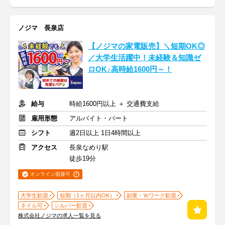
ノジマ 長泉店
【ノジマの家電販売】＼短期OK◎
／大学生活躍中！未経験＆知識ゼ
ロOK♪高時給1600円～！
給与
時給1600円以上 ＋ 交通費支給
雇用形態
アルバイト・パート
シフト
週2日以上 1日4時間以上
アクセス
長泉なめり駅
徒歩19分
オンライン面接可
大学生歓迎
短期（1ヶ月以内OK）
副業・Ｗワーク歓迎
ネイル可
シルバー歓迎
株式会社ノジマの求人一覧を見る