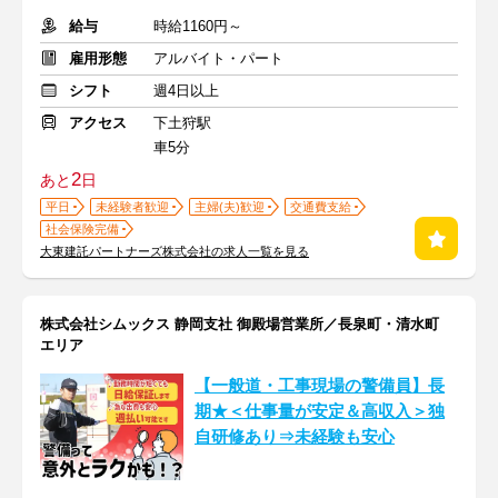
給与
時給1160円～
雇用形態
アルバイト・パート
シフト
週4日以上
アクセス
下土狩駅
車5分
2
あと
日
平日
未経験者歓迎
主婦(夫)歓迎
交通費支給
社会保険完備
大東建託パートナーズ株式会社の求人一覧を見る
株式会社シムックス 静岡支社 御殿場営業所／長泉町・清水町
エリア
【一般道・工事現場の警備員】長
期★＜仕事量が安定＆高収入＞独
自研修あり⇒未経験も安心