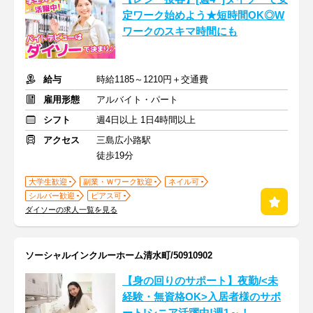
定ワーク始めよう★短時間OK◎W
ワークのスキマ時間にも
給与
時給1185～1210円＋交通費
雇用形態
アルバイト・パート
シフト
週4日以上 1日4時間以上
アクセス
三島広小路駅
徒歩19分
大学生歓迎
副業・Ｗワーク歓迎
ネイル可
シルバー歓迎
ピアス可
ダイソーの求人一覧を見る
ソーシャルインクルーホーム清水町/50910902
【身の回りのサポート】夜勤/<未
経験・無資格OK>入居者様のサポ