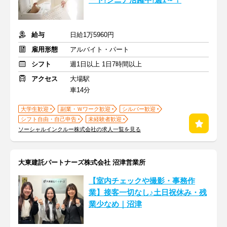
ート!シニア活躍中!週1～！
給与
日給1万5960円
雇用形態
アルバイト・パート
シフト
週1日以上 1日7時間以上
アクセス
大場駅
車14分
大学生歓迎
副業・Ｗワーク歓迎
シルバー歓迎
シフト自由・自己申告
未経験者歓迎
ソーシャルインクルー株式会社の求人一覧を見る
大東建託パートナーズ株式会社 沼津営業所
【室内チェックや撮影・事務作
業】接客一切なし♪土日祝休み・残
業少なめ｜沼津