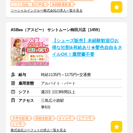
シフト自由・自己申告
未経験者歓迎
ソーシャルインクルー株式会社の求人一覧を見る
ASBee（アスビー） サントムーン柿田川店［1459］
【シューズ販売】未経験歓迎◎お
得な社割&有給あり★髪色自由＆ネ
イルOK！履歴書不要
給与
時給1135円～1175円+交通費
雇用形態
アルバイト・パート
シフト
週2日 1日3時間以上
アクセス
三島広小路駅
車6分
大学生歓迎
高校生歓迎
ネイル可
ピアス可
ヒゲ可
株式会社ジーフットの求人一覧を見る