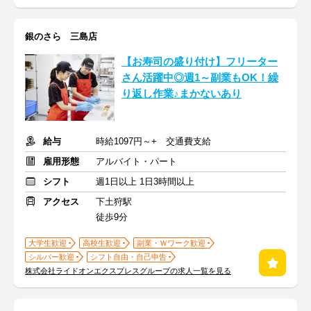
銀のさら 三島店
【お寿司の盛り付け】フリーター
さん活躍中◎週1～副業もOK！繰
り返し作業♪まかないあり
給与
時給1097円～+ 交通費支給
雇用形態
アルバイト・パート
シフト
週1日以上 1日3時間以上
アクセス
下土狩駅
徒歩9分
大学生歓迎
高校生歓迎
副業・Ｗワーク歓迎
シルバー歓迎
シフト自由・自己申告
株式会社ライドオンエクスプレスグループの求人一覧を見る