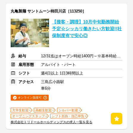
丸亀製麺 サントムーン柿田川店［113250］
【接客・調理】10月中旬勤務開始
予定☆シッカリ働きたい方歓迎!!社
保制度有で安心◎
給与
12/31迄はオープン時給1400円～※基本時給1250円～
雇用形態
アルバイト・パート
シフト
週4日以上 1日3時間以上
アクセス
三島広小路駅
車6分
オンライン面接可
大学生歓迎
高校生歓迎
シルバー歓迎
オープニングスタッフ
シフト自由・自己申告
株式会社トリドールホールディングスの求人一覧を見る