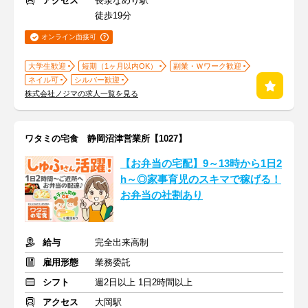
アクセス
長泉なめり駅
徒歩19分
オンライン面接可
大学生歓迎
短期（1ヶ月以内OK）
副業・Ｗワーク歓迎
ネイル可
シルバー歓迎
株式会社ノジマの求人一覧を見る
ワタミの宅食 静岡沼津営業所【1027】
【お弁当の宅配】9～13時から1日2
h～◎家事育児のスキマで稼げる！
お弁当の社割あり
給与
完全出来高制
雇用形態
業務委託
シフト
週2日以上 1日2時間以上
アクセス
大岡駅