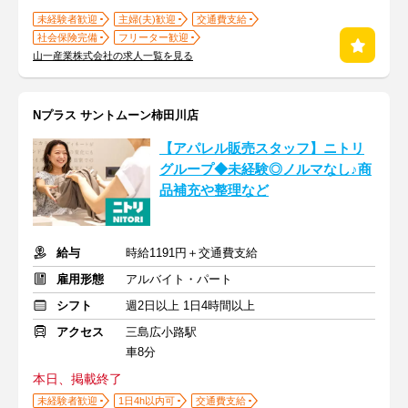
未経験者歓迎
主婦(夫)歓迎
交通費支給
社会保険完備
フリーター歓迎
山一産業株式会社の求人一覧を見る
Nプラス サントムーン柿田川店
【アパレル販売スタッフ】ニトリ
グループ◆未経験◎ノルマなし♪商
品補充や整理など
給与
時給1191円＋交通費支給
雇用形態
アルバイト・パート
シフト
週2日以上 1日4時間以上
アクセス
三島広小路駅
車8分
本日、掲載終了
未経験者歓迎
1日4h以内可
交通費支給