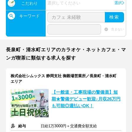
選択してください
選択
こだわり
キーワード
検索
含まない
長泉町・清水町エリアのカラオケ・ネットカフェ・マ
ンガ喫茶に類似する求人を探す
株式会社シムックス 静岡支社 御殿場営業所／長泉町・清水町
エリア
【一般道・工事現場の警備員】短
期★警備デビュー歓迎♪月収26万円
も可能◎週払いOK！
給与
日給1万3000円＋交通費全額支給