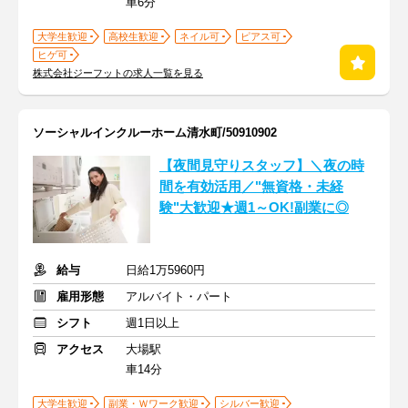
車6分
大学生歓迎
高校生歓迎
ネイル可
ピアス可
ヒゲ可
株式会社ジーフットの求人一覧を見る
ソーシャルインクルーホーム清水町/50910902
【夜間見守りスタッフ】＼夜の時
間を有効活用／"無資格・未経
験"大歓迎★週1～OK!副業に◎
給与
日給1万5960円
雇用形態
アルバイト・パート
シフト
週1日以上
アクセス
大場駅
車14分
大学生歓迎
副業・Ｗワーク歓迎
シルバー歓迎