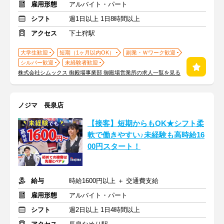
雇用形態
アルバイト・パート
シフト
週1日以上 1日8時間以上
アクセス
下土狩駅
大学生歓迎
短期（1ヶ月以内OK）
副業・Ｗワーク歓迎
シルバー歓迎
未経験者歓迎
株式会社シムックス 御殿場事業部 御殿場営業所の求人一覧を見る
ノジマ 長泉店
【接客】短期からもOK★シフト柔
軟で働きやすい♪未経験も高時給16
00円スタート！
給与
時給1600円以上 ＋ 交通費支給
雇用形態
アルバイト・パート
シフト
週2日以上 1日4時間以上