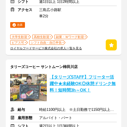
シフト
週1日以上 1日2時間以上
アクセス
三島広小路駅
車2分
急募
大学生歓迎
高校生歓迎
副業・Ｗワーク歓迎
ピアス可
シフト自由・自己申告
ロイヤルフードサービス株式会社の求人一覧を見る
タリーズコーヒー サントムーン柿田川店
【タリーズSTAFF】フリーター活
躍中★未経験OK◎休憩ドリンク無
料！短時間3h～OK！
給与
時給1100円以上 ※土日勤務で1150円以上 +交通費支給
雇用形態
アルバイト・パート
シフト
週2日以上 1日3時間以上