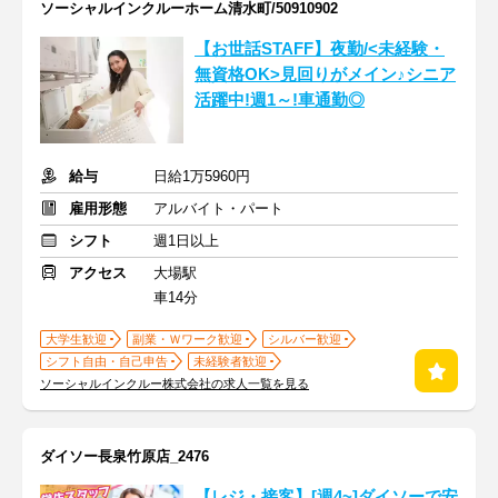
ソーシャルインクルーホーム清水町/50910902
【お世話STAFF】夜勤/<未経験・
無資格OK>見回りがメイン♪シニア
活躍中!週1～!車通勤◎
給与
日給1万5960円
雇用形態
アルバイト・パート
シフト
週1日以上
アクセス
大場駅
車14分
大学生歓迎
副業・Ｗワーク歓迎
シルバー歓迎
シフト自由・自己申告
未経験者歓迎
ソーシャルインクルー株式会社の求人一覧を見る
ダイソー長泉竹原店_2476
【レジ・接客】[週4~]ダイソーで安