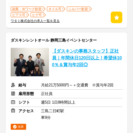
副業・Ｗワーク歓迎
ネイル可
シルバー歓迎
ピアス可
ヒゲ可
ワタミ株式会社の求人一覧を見る
ダスキンレントオール 静岡三島イベントセンター
【ダスキンの事務スタッフ】正社
員｜年間休日120日以上！希望休10
0％＆賞与年2回◎
給与
月給21万5000円～＋交通費 ※賞与年2回
雇用形態
正社員
シフト
週5日 1日8時間以上
アクセス
三島二日町駅
車9分
急募