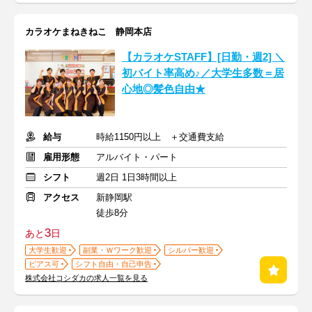
カラオケまねきねこ 静岡本店
【カラオケSTAFF】[日勤・週2] ＼
初バイト率高め♪／大学生多数＝居
心地◎髪色自由★
給与
時給1150円以上 ＋交通費支給
雇用形態
アルバイト・パート
シフト
週2日 1日3時間以上
アクセス
新静岡駅
徒歩8分
3
あと
日
大学生歓迎
副業・Ｗワーク歓迎
シルバー歓迎
ピアス可
シフト自由・自己申告
株式会社コシダカの求人一覧を見る