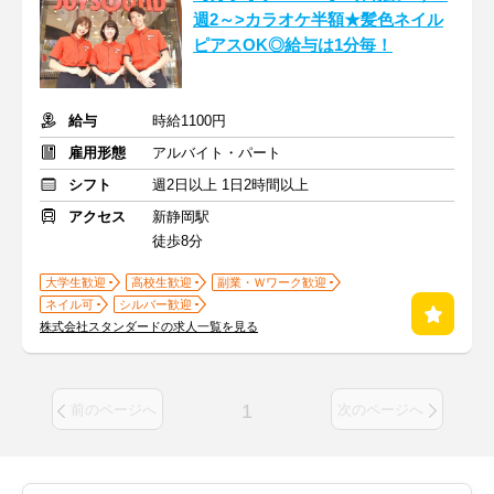
週2～>カラオケ半額★髪色ネイル
ピアスOK◎給与は1分毎！
給与
時給1100円
雇用形態
アルバイト・パート
シフト
週2日以上 1日2時間以上
アクセス
新静岡駅
徒歩8分
大学生歓迎
高校生歓迎
副業・Ｗワーク歓迎
ネイル可
シルバー歓迎
株式会社スタンダードの求人一覧を見る
1
前のページへ
次のページへ