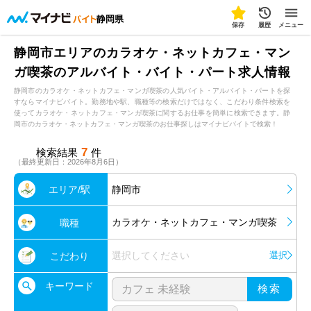
静岡県
保存
履歴
メニュー
静岡市エリアのカラオケ・ネットカフェ・マン
ガ喫茶のアルバイト・バイト・パート求人情報
静岡市のカラオケ・ネットカフェ・マンガ喫茶の人気バイト・アルバイト・パートを探
すならマイナビバイト。勤務地や駅、職種等の検索だけではなく、こだわり条件検索を
使ってカラオケ・ネットカフェ・マンガ喫茶に関するお仕事を簡単に検索できます。静
岡市のカラオケ・ネットカフェ・マンガ喫茶のお仕事探しはマイナビバイトで検索！
7
検索結果
件
（最終更新日：2026年8月6日）
エリア/駅
静岡市
カラオケ・ネットカフェ・マンガ喫茶
職種
選択してください
選択
こだわり
キーワード
検索