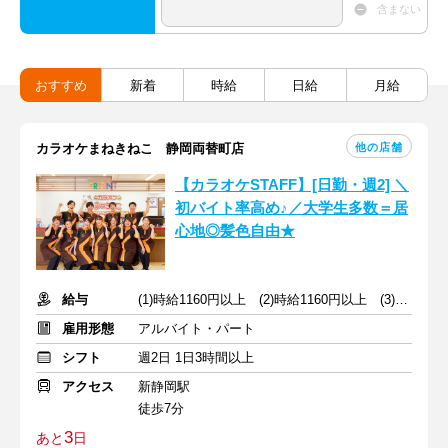
含まない
おすすめ
新着
時給
日給
月給
他の店舗
カラオケまねきねこ 静岡両替町店
【カラオケSTAFF】[日勤・週2] ＼
初バイト率高め♪／大学生多数＝居
心地◎髪色自由★
給与
(1)時給1160円以上 (2)時給1160円以上 (3)時給1150円以上
雇用形態
アルバイト・パート
シフト
週2日 1日3時間以上
アクセス
新静岡駅
徒歩7分
3
あと
日