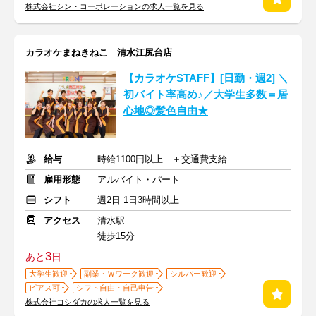
株式会社シン・コーポレーションの求人一覧を見る
カラオケまねきねこ 清水江尻台店
【カラオケSTAFF】[日勤・週2] ＼
初バイト率高め♪／大学生多数＝居
心地◎髪色自由★
給与
時給1100円以上 ＋交通費支給
雇用形態
アルバイト・パート
シフト
週2日 1日3時間以上
アクセス
清水駅
徒歩15分
3
あと
日
大学生歓迎
副業・Ｗワーク歓迎
シルバー歓迎
ピアス可
シフト自由・自己申告
株式会社コシダカの求人一覧を見る