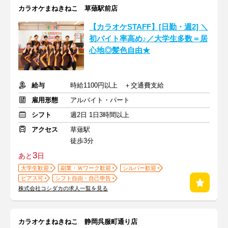
カラオケまねきねこ 草薙駅前店
【カラオケSTAFF】[日勤・週2] ＼
初バイト率高め♪／大学生多数＝居
心地◎髪色自由★
給与
時給1100円以上 ＋交通費支給
雇用形態
アルバイト・パート
シフト
週2日 1日3時間以上
アクセス
草薙駅
徒歩3分
3
あと
日
大学生歓迎
副業・Ｗワーク歓迎
シルバー歓迎
ピアス可
シフト自由・自己申告
株式会社コシダカの求人一覧を見る
カラオケまねきねこ 静岡呉服町通り店