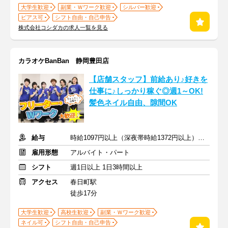
大学生歓迎
副業・Ｗワーク歓迎
シルバー歓迎
ピアス可
シフト自由・自己申告
株式会社コシダカの求人一覧を見る
カラオケBanBan 静岡豊田店
【店舗スタッフ】前給あり♪好きを
仕事に♪しっかり稼ぐ◎週1～OK!
髪色ネイル自由、隙間OK
給与
時給1097円以上（深夜帯時給1372円以上） ＋交通費支給
雇用形態
アルバイト・パート
シフト
週1日以上 1日3時間以上
アクセス
春日町駅
徒歩17分
大学生歓迎
高校生歓迎
副業・Ｗワーク歓迎
ネイル可
シフト自由・自己申告