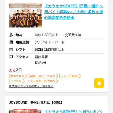
【カラオケSTAFF】[日勤・週2] ＼
初バイト率高め♪／大学生多数＝居
心地◎髪色自由★
給与
時給1150円以上 ＋交通費支給
雇用形態
アルバイト・パート
シフト
週2日 1日3時間以上
アクセス
新静岡駅
徒歩5分
3
あと
日
大学生歓迎
副業・Ｗワーク歓迎
シルバー歓迎
ピアス可
シフト自由・自己申告
株式会社コシダカの求人一覧を見る
JOYSOUND 静岡紺屋町店【0061】
【カラオケSTAFF】＼日払い!!／<