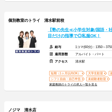
個別教室のトライ 清水駅前校
【塾の先生≪小学生対象/国語・
目だけの指導で◎私服OK！
給与
1コマ(60分)：1350～3
雇用形態
アルバイト・パート
アクセス
清水駅
短期（1ヶ月以内OK）
大学生歓迎
シフト自由・自己申告
未経験者歓迎
家庭教師のトライの求人一覧を見る
ノジマ 清水店