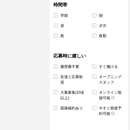
時間帯
早朝
朝
昼
夕方
夜
夜勤
応募時に嬉しい
履歴書不要
すぐ働ける
友達と応募歓
オープニング
迎
スタッフ
大量募集(10名
オンライン面
以上)
接可能
面接確約あり
今すぐ面接予
約可能