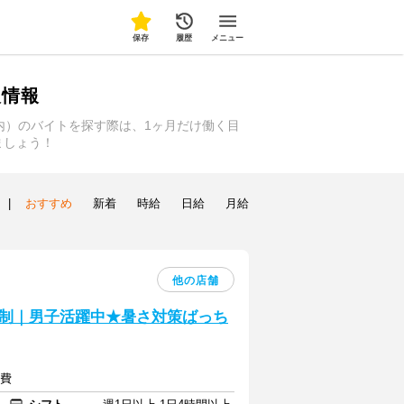
保存
履歴
メニュー
人情報
内）のバイトを探す際は、1ヶ月だけ働く目
ましょう！
|
おすすめ
新着
時給
日給
月給
他の店舗
制｜男子活躍中★暑さ対策ばっち
通費