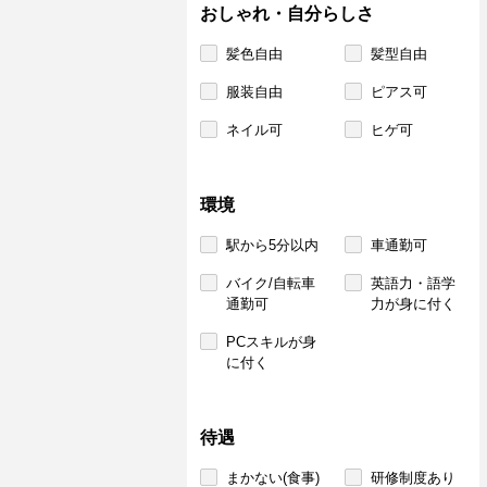
おしゃれ・自分らしさ
髪色自由
髪型自由
服装自由
ピアス可
ネイル可
ヒゲ可
環境
駅から5分以内
車通勤可
バイク/自転車
英語力・語学
通勤可
力が身に付く
PCスキルが身
に付く
待遇
まかない(食事)
研修制度あり