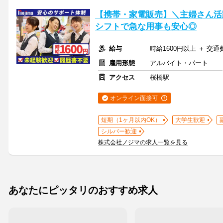
【携帯・家電販売】＼主婦さん活
シフトで急な用事も安心◎
給与
時給1600円以上 ＋ 交
雇用形態
アルバイト・パート
アクセス
桜橋駅
オンライン面接可
短期（1ヶ月以内OK）
大学生歓迎
シルバー歓迎
株式会社ノジマの求人一覧を見る
あなたにピッタリのおすすめ求人