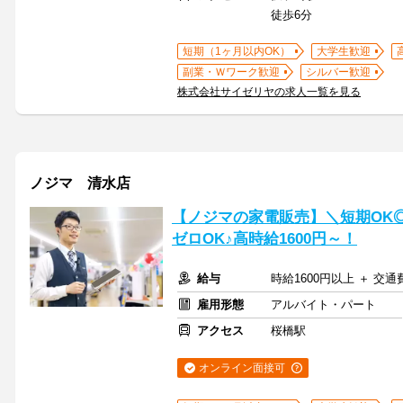
徒歩6分
短期（1ヶ月以内OK）
大学生歓迎
副業・Ｗワーク歓迎
シルバー歓迎
株式会社サイゼリヤの求人一覧を見る
ノジマ 清水店
【ノジマの家電販売】＼短期OK
ゼロOK♪高時給1600円～！
給与
時給1600円以上 ＋ 交
雇用形態
アルバイト・パート
アクセス
桜橋駅
オンライン面接可