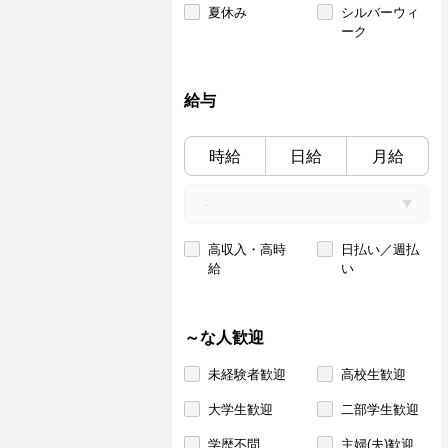
夏休み
シルバーウィ
ーク
給与
時給
日給
月給
高収入・高時
日払い／週払
給
い
～な人歓迎
未経験者歓迎
高校生歓迎
大学生歓迎
二部学生歓迎
学歴不問
主婦(夫)歓迎