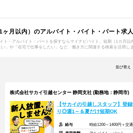
1ヶ月以内）のアルバイト・バイト・パート求
イト・アルバイト・パートを探すならマイナビバイト。短期（1カ月以
たい」や「在宅で仕事をしたい」など、働き方に関連する検索を活用し
並び替え
株式会社サカイ引越センター 静岡支社 (勤務地：静岡市)
【サカイの引越しスタッフ】登録
り◎週1～＆夏だけ短期OK
給与
時給1200～1400円＋交