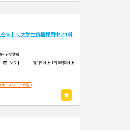
社会≫】＼大学生積極採用中／1科
750円＋交通費
シフト
週1日以上 1日1時間以上
副業・Ｗワーク歓迎