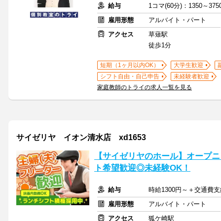
給与
1コマ(60分)：1350～3
雇用形態
アルバイト・パート
アクセス
草薙駅
徒歩1分
短期（1ヶ月以内OK）
大学生歓迎
シフト自由・自己申告
未経験者歓迎
家庭教師のトライの求人一覧を見る
サイゼリヤ イオン清水店 xd1653
【サイゼリヤのホール】オープニ
ト希望歓迎◎未経験OK！
給与
時給1300円～＋交通費
雇用形態
アルバイト・パート
アクセス
狐ケ崎駅