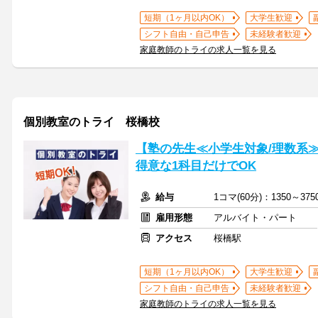
短期（1ヶ月以内OK）
大学生歓迎
シフト自由・自己申告
未経験者歓迎
家庭教師のトライの求人一覧を見る
個別教室のトライ 桜橋校
【塾の先生≪小学生対象/理数系
得意な1科目だけでOK
給与
1コマ(60分)：1350～3
雇用形態
アルバイト・パート
アクセス
桜橋駅
短期（1ヶ月以内OK）
大学生歓迎
シフト自由・自己申告
未経験者歓迎
家庭教師のトライの求人一覧を見る