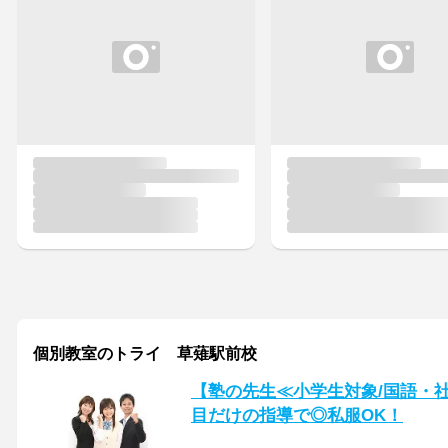
個別教室のトライ 草薙駅前校
【塾の先生≪小学生対象/国語・
目だけの指導で◎私服OK！