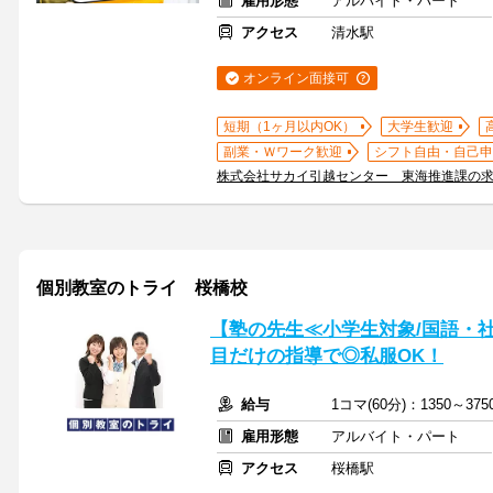
雇用形態
アルバイト・パート
アクセス
清水駅
オンライン面接可
短期（1ヶ月以内OK）
大学生歓迎
副業・Ｗワーク歓迎
シフト自由・自己申
株式会社サカイ引越センター 東海推進課の
個別教室のトライ 桜橋校
【塾の先生≪小学生対象/国語・
目だけの指導で◎私服OK！
給与
1コマ(60分)：1350～3
雇用形態
アルバイト・パート
アクセス
桜橋駅