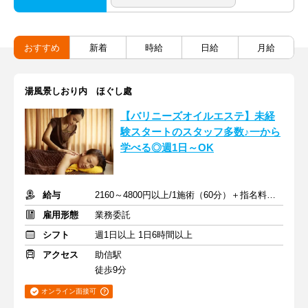
おすすめ
新着
時給
日給
月給
湯風景しおり内 ほぐし處
【バリニーズオイルエステ】未経
験スタートのスタッフ多数♪一から
学べる◎週1日～OK
給与
2160～4800円以上/1施術（60分）＋指名料・インセン
雇用形態
業務委託
シフト
週1日以上 1日6時間以上
アクセス
助信駅
徒歩9分
オンライン面接可