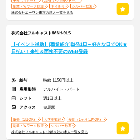
単発（1日OK）
短期（1ヶ月以内OK）
副業・Ｗワーク歓迎
ネイル可
シルバー歓迎
株式会社エーワン東京の求人一覧を見る
株式会社フルキャスト/MNH-9LS
【イベント補助】[職業紹介]単発1日～好きな日でOK★
日払い！来社＆面接不要のWEB登録
給与
時給 1150円以上
雇用形態
アルバイト・パート
シフト
週1日以上
アクセス
曳馬駅
単発（1日OK）
大学生歓迎
短期（1ヶ月以内OK）
副業・Ｗワーク歓迎
シルバー歓迎
株式会社フルキャスト 中部支社の求人一覧を見る