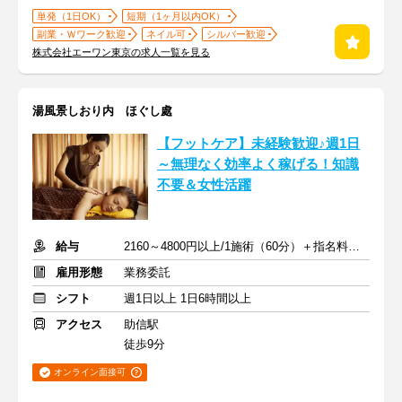
単発（1日OK）
短期（1ヶ月以内OK）
副業・Ｗワーク歓迎
ネイル可
シルバー歓迎
株式会社エーワン東京の求人一覧を見る
湯風景しおり内 ほぐし處
【フットケア】未経験歓迎♪週1日
～無理なく効率よく稼げる！知識
不要＆女性活躍
給与
2160～4800円以上/1施術（60分）＋指名料・インセン
雇用形態
業務委託
シフト
週1日以上 1日6時間以上
アクセス
助信駅
徒歩9分
オンライン面接可