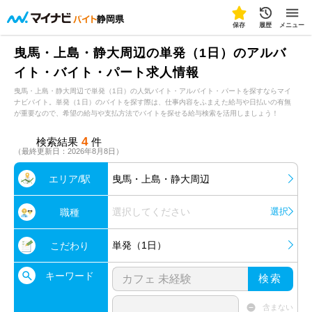
静岡県
保存
履歴
メニュー
曳馬・上島・静大周辺の単発（1日）のアルバ
イト・バイト・パート求人情報
曳馬・上島・静大周辺で単発（1日）の人気バイト・アルバイト・パートを探すならマイ
ナビバイト。単発（1日）のバイトを探す際は、仕事内容をふまえた給与や日払いの有無
が重要なので、希望の給与や支払方法でバイトを探せる給与検索を活用しましょう！
4
検索結果
件
（最終更新日：2026年8月8日）
エリア/駅
曳馬・上島・静大周辺
選択してください
選択
職種
単発（1日）
こだわり
キーワード
検索
含まない