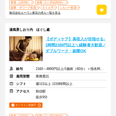
単発（1日OK）
短期（1ヶ月以内OK）
副業・Ｗワーク歓迎
ネイル可
シルバー歓迎
株式会社エーワン東京の求人一覧を見る
湯風景しおり内 ほぐし處
【ボディケア】高収入が目指せる♪
1時間2160円以上＼経験者大歓迎／
ダブルワーク・副業OK
給与
2160～4800円以上/1施術（60分）＋指名料・インセン
雇用形態
業務委託
シフト
週1日以上 1日6時間以上
アクセス
助信駅
徒歩9分
オンライン面接可