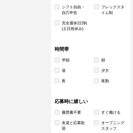
シフト自由・
フレックスタ
自己申告
イム制
完全週休2日制
(土日祝休み)
時間帯
早朝
朝
昼
夕方
夜
夜勤
応募時に嬉しい
履歴書不要
すぐ働ける
友達と応募歓
オープニング
迎
スタッフ