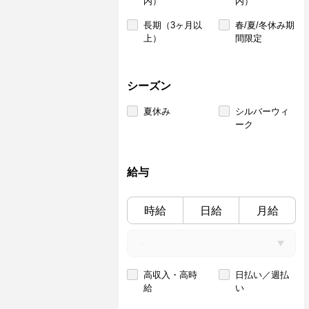
内）
内）
長期（3ヶ月以
春/夏/冬休み期
上）
間限定
シーズン
夏休み
シルバーウィ
ーク
給与
時給
日給
月給
高収入・高時
日払い／週払
給
い