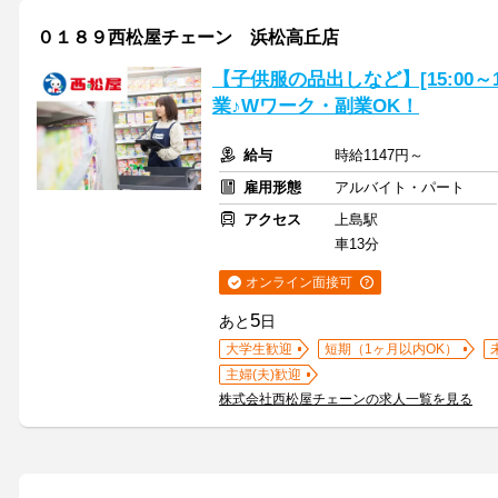
０１８９西松屋チェーン 浜松高丘店
【子供服の品出しなど】[15:00～
業♪Wワーク・副業OK！
給与
時給1147円～
雇用形態
アルバイト・パート
アクセス
上島駅
車13分
オンライン面接可
5
あと
日
大学生歓迎
短期（1ヶ月以内OK）
主婦(夫)歓迎
株式会社西松屋チェーンの求人一覧を見る