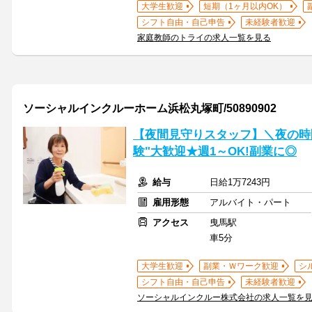
大学生歓迎
短期（1ヶ月以内OK）
シフト自由・自己申告
未経験者歓迎
家庭教師のトライの求人一覧を見る
ソーシャルインクルーホーム浜松丸塚町/50890902
【夜間見守りスタッフ】＼夜の時
験"大歓迎★週1～OK!副業に◎
給与
日給1万7243円
雇用形態
アルバイト・パート
アクセス
曳馬駅
車5分
大学生歓迎
副業・Ｗワーク歓迎
シ
シフト自由・自己申告
未経験者歓迎
ソーシャルインクルー株式会社の求人一覧を