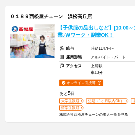
０１８９西松屋チェーン 浜松高丘店
【子供服の品出しなど】[10:00～
業♪Wワーク・副業OK！
給与
時給1147円～
雇用形態
アルバイト・パート
アクセス
上島駅
車13分
オンライン面接可
5
あと
日
大学生歓迎
短期（1ヶ月以内OK）
留学生歓迎
株式会社西松屋チェーンの求人一覧を見る