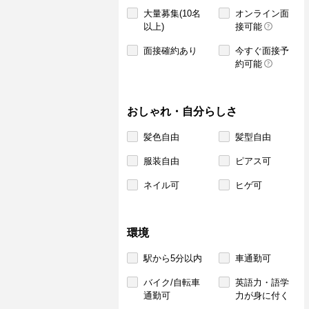
大量募集(10名
オンライン面
以上)
接可能
面接確約あり
今すぐ面接予
約可能
おしゃれ・自分らしさ
髪色自由
髪型自由
服装自由
ピアス可
ネイル可
ヒゲ可
環境
駅から5分以内
車通勤可
バイク/自転車
英語力・語学
通勤可
力が身に付く