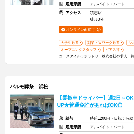
雇用形態
アルバイト・パート
アクセス
積志駅
徒歩3分
オンライン面接可
大学生歓迎
副業・Ｗワーク歓迎
シ
オープニングスタッフ
ピアス可
ユースタイルラボラトリー株式会社の求人一
パルモ葬祭 浜松
【霊柩車ドライバー】週2日～OK♪
UP★普通免許があればOK◎
給与
時給1200円（日祝：時給
雇用形態
アルバイト・パート