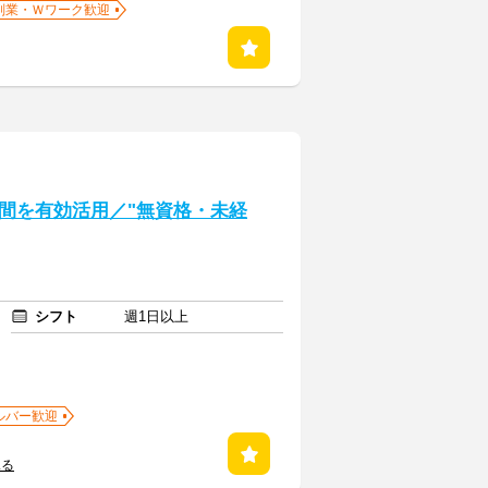
副業・Ｗワーク歓迎
間を有効活用／"無資格・未経
シフト
週1日以上
ルバー歓迎
見る