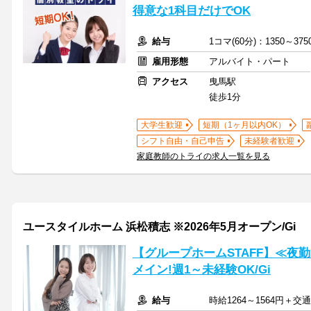
得意な1科目だけでOK
給与
1コマ(60分)：1350～3
雇用形態
アルバイト・パート
アクセス
曳馬駅
徒歩1分
大学生歓迎
短期（1ヶ月以内OK）
シフト自由・自己申告
未経験者歓迎
家庭教師のトライの求人一覧を見る
ユースタイルホーム 浜松積志 ※2026年5月オープン/Gi
【グループホームSTAFF】≪夜
メイン!週1～未経験OK/Gi
給与
時給1264～1564円＋交