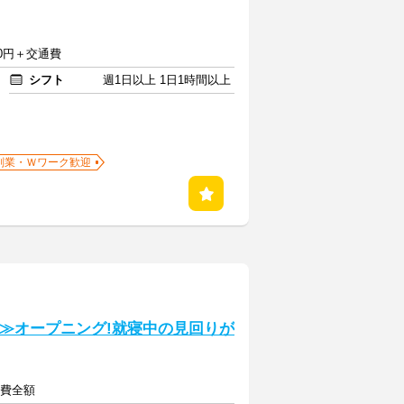
750円＋交通費
シフト
週1日以上 1日1時間以上
副業・Ｗワーク歓迎
勤≫オープニング!就寝中の見回りが
通費全額