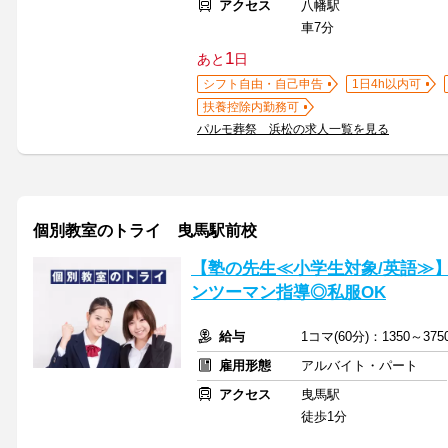
アクセス
八幡駅
車7分
1
あと
日
シフト自由・自己申告
1日4h以内可
扶養控除内勤務可
パルモ葬祭 浜松の求人一覧を見る
個別教室のトライ 曳馬駅前校
【塾の先生≪小学生対象/英語≫
ンツーマン指導◎私服OK
給与
1コマ(60分)：1350～3
雇用形態
アルバイト・パート
アクセス
曳馬駅
徒歩1分