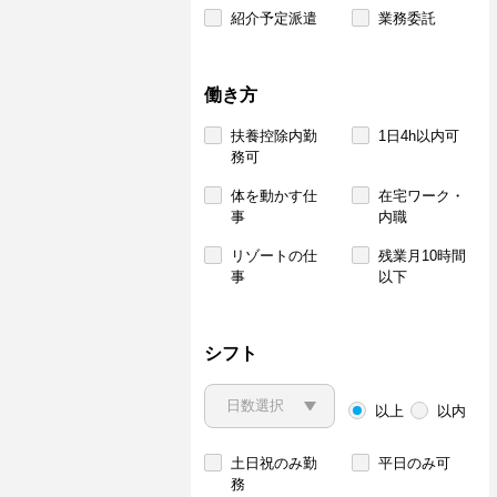
紹介予定派遣
業務委託
働き方
扶養控除内勤
1日4h以内可
務可
体を動かす仕
在宅ワーク・
事
内職
リゾートの仕
残業月10時間
事
以下
シフト
以上
以内
土日祝のみ勤
平日のみ可
務