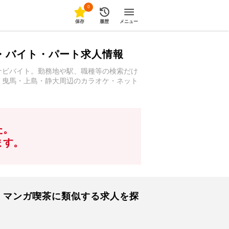
0
保存
履歴
メニュー
・バイト・パート求人情報
ナビバイト。勤務地や駅、職種等の検索だけ
。曳馬・上島・静大周辺のカラオケ・ネット
た。
ます。
・マンガ喫茶に類似する求人を探