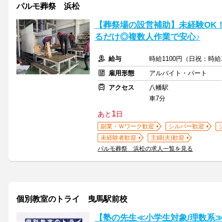
パルモ葬祭 浜松
【葬祭場の設営補助】未経験OK
るだけ◎複数人作業で安心♪
給与
時給1100円（日祝：時給
雇用形態
アルバイト・パート
アクセス
八幡駅
車7分
1
あと
日
副業・Ｗワーク歓迎
シルバー歓迎
未経験者歓迎
主婦(夫)歓迎
パルモ葬祭 浜松の求人一覧を見る
個別教室のトライ 曳馬駅前校
【塾の先生≪小学生対象/理数系