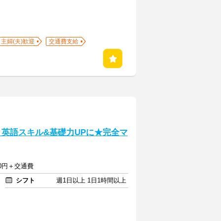
主婦(夫)歓迎
交通費支給
】英語スキル&基礎力UPに★完全マ
750円＋交通費
シフト
週1日以上 1日1時間以上