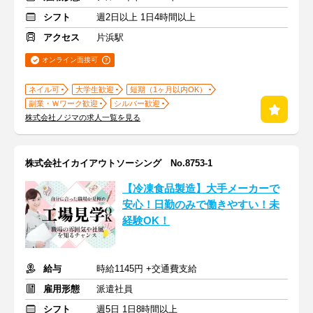
シフト
週2日以上 1日4時間以上
アクセス
片浜駅
オンライン面接可
ネイル可
大学生歓迎
短期（1ヶ月以内OK）
副業・Ｗワーク歓迎
シルバー歓迎
株式会社ノジマの求人一覧を見る
株式会社イカイアウトソーシング No.8753-1
【冷凍食品製造】大手メーカーで
安心！日勤のみで働きやすい！未
経験OK！
給与
時給1145円 +交通費支給
雇用形態
派遣社員
シフト
週5日 1日8時間以上