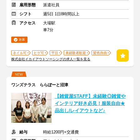
雇用形態
派遣社員
シフト
週5日 1日8時間以上
アクセス
大場駅
車7分
急募
ネイル可
ヒゲ可
平日
未経験者歓迎
髪色自由
株式会社イカイアウトソーシングの求人一覧を見る
NEW
ワンズテラス ららぽーと沼津
【雑貨屋STAFF】未経験◎雑貨や
インテリア好き必見！服装自由★
品出し/レイアウトなど♪
給与
時給1200円+交通費