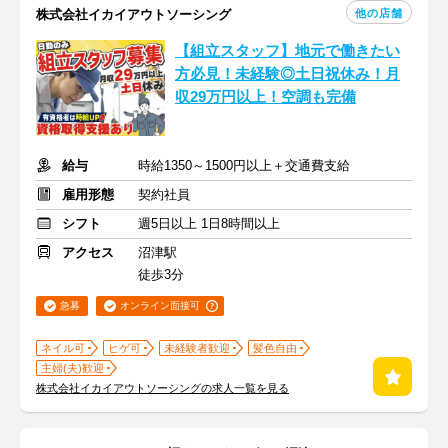
他の店舗
株式会社イカイアウトソーシング
【組立スタッフ】地元で働きたい
方必見！未経験◎土日祝休み！月
収29万円以上！空調も完備
給与
時給1350～1500円以上＋交通費支給
雇用形態
契約社員
シフト
週5日以上 1日8時間以上
アクセス
沼津駅
徒歩3分
急募
オンライン面接可
ネイル可
ヒゲ可
未経験者歓迎
髪色自由
主婦(夫)歓迎
株式会社イカイアウトソーシングの求人一覧を見る