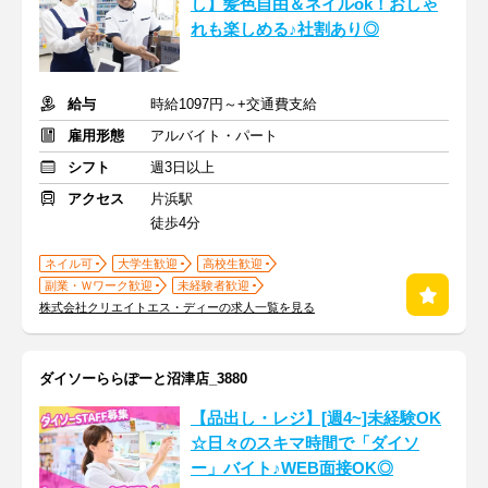
し】髪色自由＆ネイルok！おしゃ
れも楽しめる♪社割あり◎
給与
時給1097円～+交通費支給
雇用形態
アルバイト・パート
シフト
週3日以上
アクセス
片浜駅
徒歩4分
ネイル可
大学生歓迎
高校生歓迎
副業・Ｗワーク歓迎
未経験者歓迎
株式会社クリエイトエス・ディーの求人一覧を見る
ダイソーららぽーと沼津店_3880
【品出し・レジ】[週4~]未経験OK
☆日々のスキマ時間で「ダイソ
ー」バイト♪WEB面接OK◎