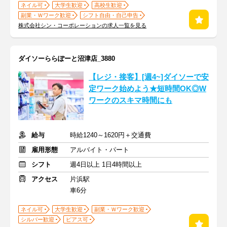
ネイル可
大学生歓迎
高校生歓迎
副業・Ｗワーク歓迎
シフト自由・自己申告
株式会社シン・コーポレーションの求人一覧を見る
ダイソーららぽーと沼津店_3880
【レジ・接客】[週4~]ダイソーで安
定ワーク始めよう★短時間OK◎W
ワークのスキマ時間にも
給与
時給1240～1620円＋交通費
雇用形態
アルバイト・パート
シフト
週4日以上 1日4時間以上
アクセス
片浜駅
車6分
ネイル可
大学生歓迎
副業・Ｗワーク歓迎
シルバー歓迎
ピアス可