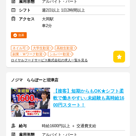
雇用形態
アルバイト・パート
シフト
週2日以上 1日2時間以上
アクセス
大岡駅
車2分
急募
ネイル可
大学生歓迎
高校生歓迎
副業・Ｗワーク歓迎
シルバー歓迎
ロイヤルフードサービス株式会社の求人一覧を見る
ノジマ ららぽーと沼津店
【接客】短期からもOK★シフト柔
軟で働きやすい♪未経験も高時給16
00円スタート！
給与
時給1600円以上 ＋ 交通費支給
雇用形態
アルバイト・パート