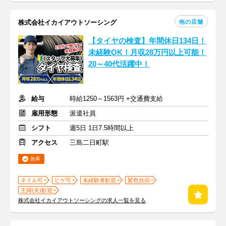
他の店舗
株式会社イカイアウトソーシング
【タイヤの検査】年間休日134日！
未経験OK！月収28万円以上可能！
20～40代活躍中！
給与
時給1250～1563円 +交通費支給
雇用形態
派遣社員
シフト
週5日 1日7.5時間以上
アクセス
三島二日町駅
急募
ネイル可
ヒゲ可
未経験者歓迎
髪色自由
主婦(夫)歓迎
株式会社イカイアウトソーシングの求人一覧を見る