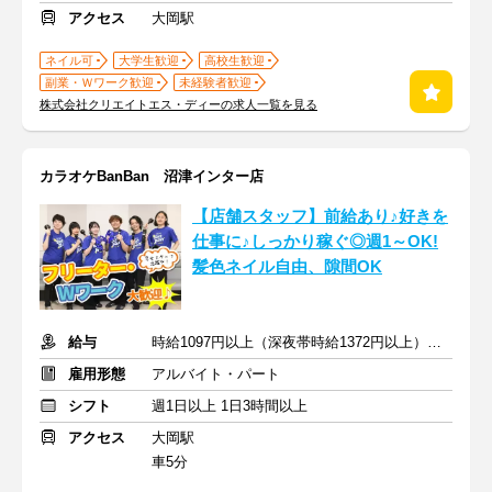
アクセス
大岡駅
ネイル可
大学生歓迎
高校生歓迎
副業・Ｗワーク歓迎
未経験者歓迎
株式会社クリエイトエス・ディーの求人一覧を見る
カラオケBanBan 沼津インター店
【店舗スタッフ】前給あり♪好きを
仕事に♪しっかり稼ぐ◎週1～OK!
髪色ネイル自由、隙間OK
給与
時給1097円以上（深夜帯時給1372円以上） ＋交通費支給
雇用形態
アルバイト・パート
シフト
週1日以上 1日3時間以上
アクセス
大岡駅
車5分