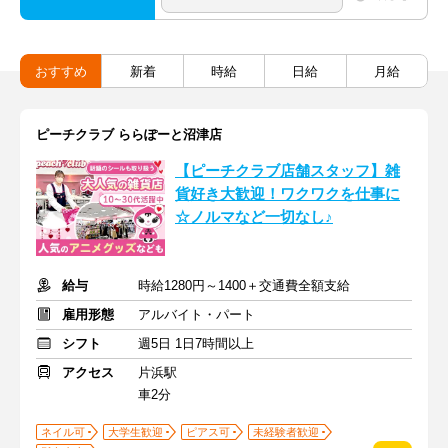
おすすめ
新着
時給
日給
月給
ピーチクラブ ららぽーと沼津店
【ピーチクラブ店舗スタッフ】雑
貨好き大歓迎！ワクワクを仕事に
☆ノルマなど一切なし♪
給与
時給1280円～1400＋交通費全額支給
雇用形態
アルバイト・パート
シフト
週5日 1日7時間以上
アクセス
片浜駅
車2分
ネイル可
大学生歓迎
ピアス可
未経験者歓迎