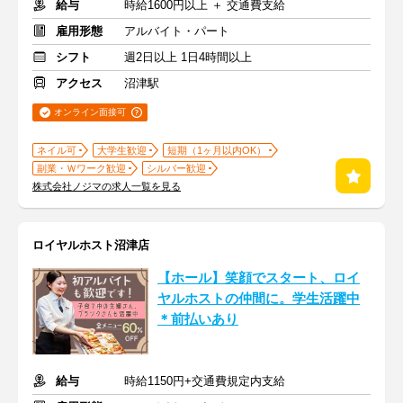
給与
時給1600円以上 ＋ 交通費支給
雇用形態
アルバイト・パート
シフト
週2日以上 1日4時間以上
アクセス
沼津駅
オンライン面接可
ネイル可
大学生歓迎
短期（1ヶ月以内OK）
副業・Ｗワーク歓迎
シルバー歓迎
株式会社ノジマの求人一覧を見る
ロイヤルホスト沼津店
【ホール】笑顔でスタート、ロイ
ヤルホストの仲間に。学生活躍中
＊前払いあり
給与
時給1150円+交通費規定内支給