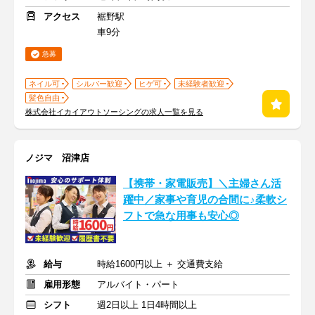
アクセス
裾野駅
車9分
急募
ネイル可
シルバー歓迎
ヒゲ可
未経験者歓迎
髪色自由
株式会社イカイアウトソーシングの求人一覧を見る
ノジマ 沼津店
【携帯・家電販売】＼主婦さん活
躍中／家事や育児の合間に♪柔軟シ
フトで急な用事も安心◎
給与
時給1600円以上 ＋ 交通費支給
雇用形態
アルバイト・パート
シフト
週2日以上 1日4時間以上