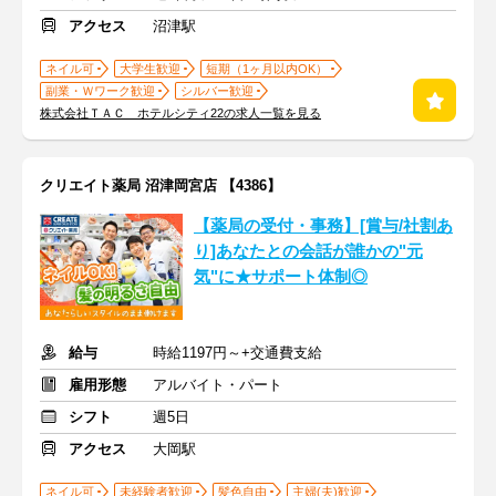
アクセス
沼津駅
ネイル可
大学生歓迎
短期（1ヶ月以内OK）
副業・Ｗワーク歓迎
シルバー歓迎
株式会社ＴＡＣ ホテルシティ22の求人一覧を見る
クリエイト薬局 沼津岡宮店 【4386】
【薬局の受付・事務】[賞与/社割あ
り]あなたとの会話が誰かの"元
気"に★サポート体制◎
給与
時給1197円～+交通費支給
雇用形態
アルバイト・パート
シフト
週5日
アクセス
大岡駅
ネイル可
未経験者歓迎
髪色自由
主婦(夫)歓迎