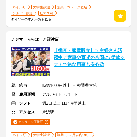
ネイル可
大学生歓迎
副業・Ｗワーク歓迎
シルバー歓迎
ピアス可
ダイソーの求人一覧を見る
ノジマ ららぽーと沼津店
【携帯・家電販売】＼主婦さん活
躍中／家事や育児の合間に♪柔軟シ
フトで急な用事も安心◎
給与
時給1600円以上 ＋ 交通費支給
雇用形態
アルバイト・パート
シフト
週2日以上 1日4時間以上
アクセス
片浜駅
オンライン面接可
ネイル可
大学生歓迎
短期（1ヶ月以内OK）