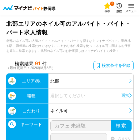
0
静岡県
保存
履歴
メニュー
北部エリアのネイル可のアルバイト・バイト・
パート求人情報
北部のネイル可の人気バイト・アルバイト・パートを探すならマイナビバイト。勤務地
や駅、職種等の検索だけではなく、こだわり条件検索を使ってネイル可に関するお仕事
を簡単に検索できます。北部のネイル可のお仕事探しはマイナビバイトで検索！
91
検索結果
件
検索条件を登録
（最終更新日：2026年8月8日）
エリア/駅
北部
選択してください
選択
職種
ネイル可
こだわり
キーワード
検索
含まない