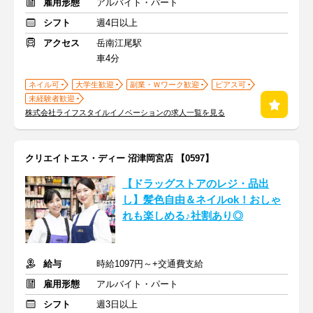
雇用形態
アルバイト・パート
シフト
週4日以上
アクセス
岳南江尾駅
車4分
ネイル可
大学生歓迎
副業・Ｗワーク歓迎
ピアス可
未経験者歓迎
株式会社ライフスタイルイノベーションの求人一覧を見る
クリエイトエス・ディー 沼津岡宮店 【0597】
【ドラッグストアのレジ・品出
し】髪色自由＆ネイルok！おしゃ
れも楽しめる♪社割あり◎
給与
時給1097円～+交通費支給
雇用形態
アルバイト・パート
シフト
週3日以上