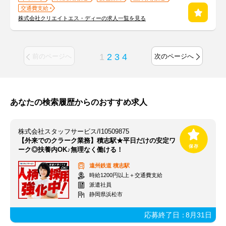
交通費支給
株式会社クリエイトエス・ディーの求人一覧を見る
1
2
3
4
前のページへ
次のページへ
あなたの検索履歴からのおすすめ求人
株式会社スタッフサービス/I10509875
【外来でのクラーク業務】積志駅★平日だけの安定ワ
ーク◎扶養内OK♪無理なく働ける！
遠州鉄道
積志駅
時給1200円以上＋交通費支給
派遣社員
静岡県浜松市
応募終了日：
8月31日