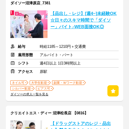
ダイソー沼津原店_7381
【品出し・レジ】[週4~]未経験OK
☆日々のスキマ時間で「ダイソ
ー」バイト♪WEB面接OK◎
給与
時給1185～1210円＋交通費
雇用形態
アルバイト・パート
シフト
週4日以上 1日3時間以上
アクセス
原駅
ネイル可
大学生歓迎
副業・Ｗワーク歓迎
シルバー歓迎
ピアス可
ダイソーの求人一覧を見る
クリエイトエス・ディー 沼津松長店 【0816】
【ドラッグストアのレジ・品出