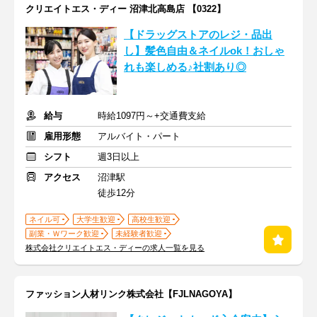
クリエイトエス・ディー 沼津北高島店 【0322】
【ドラッグストアのレジ・品出
し】髪色自由＆ネイルok！おしゃ
れも楽しめる♪社割あり◎
給与
時給1097円～+交通費支給
雇用形態
アルバイト・パート
シフト
週3日以上
アクセス
沼津駅
徒歩12分
ネイル可
大学生歓迎
高校生歓迎
副業・Ｗワーク歓迎
未経験者歓迎
株式会社クリエイトエス・ディーの求人一覧を見る
ファッション人材リンク株式会社【FJLNAGOYA】