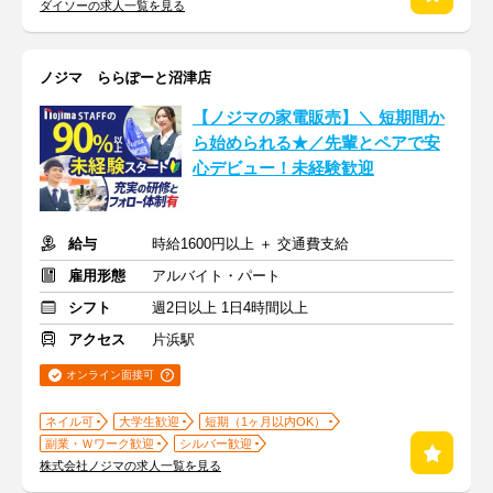
ダイソーの求人一覧を見る
ノジマ ららぽーと沼津店
【ノジマの家電販売】＼ 短期間か
ら始められる★／先輩とペアで安
心デビュー！未経験歓迎
給与
時給1600円以上 ＋ 交通費支給
雇用形態
アルバイト・パート
シフト
週2日以上 1日4時間以上
アクセス
片浜駅
オンライン面接可
ネイル可
大学生歓迎
短期（1ヶ月以内OK）
副業・Ｗワーク歓迎
シルバー歓迎
株式会社ノジマの求人一覧を見る