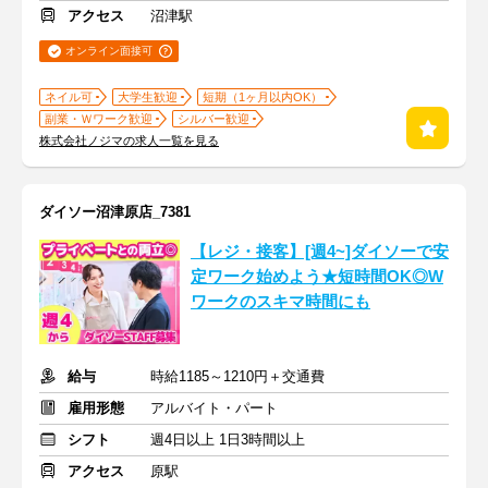
アクセス
沼津駅
オンライン面接可
ネイル可
大学生歓迎
短期（1ヶ月以内OK）
副業・Ｗワーク歓迎
シルバー歓迎
株式会社ノジマの求人一覧を見る
ダイソー沼津原店_7381
【レジ・接客】[週4~]ダイソーで安
定ワーク始めよう★短時間OK◎W
ワークのスキマ時間にも
給与
時給1185～1210円＋交通費
雇用形態
アルバイト・パート
シフト
週4日以上 1日3時間以上
アクセス
原駅