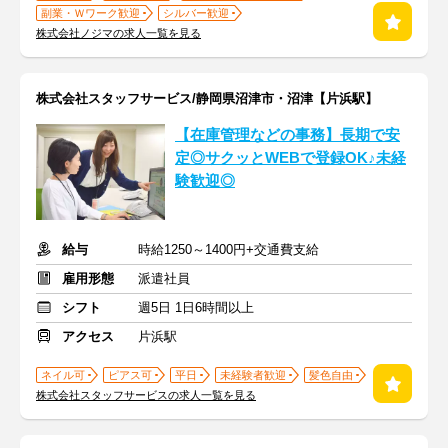
副業・Ｗワーク歓迎
シルバー歓迎
株式会社ノジマの求人一覧を見る
株式会社スタッフサービス/静岡県沼津市・沼津【片浜駅】
【在庫管理などの事務】長期で安
定◎サクッとWEBで登録OK♪未経
験歓迎◎
給与
時給1250～1400円+交通費支給
雇用形態
派遣社員
シフト
週5日 1日6時間以上
アクセス
片浜駅
ネイル可
ピアス可
平日
未経験者歓迎
髪色自由
株式会社スタッフサービスの求人一覧を見る