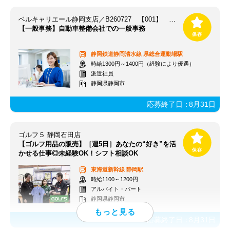
ベルキャリエール静岡支店／B260727 【001】 ※勤務地：静岡市駿河区
【一般事務】自動車整備会社での一般事務
静岡鉄道静岡清水線
県総合運動場駅
時給1300円～1400円（経験により優遇）
派遣社員
静岡県静岡市
応募終了日：
8月31日
ゴルフ５ 静岡石田店
【ゴルフ用品の販売】［週5日］あなたの“好き”を活
かせる仕事◎未経験OK！シフト相談OK
東海道新幹線
静岡駅
時給1100～1200円
アルバイト・パート
静岡県静岡市
応募終了日：
8月31日