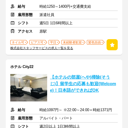
給与
時給1250～1400円+交通費支給
雇用形態
派遣社員
シフト
週5日 1日6時間以上
アクセス
原駅
ネイル可
ピアス可
平日
未経験者歓迎
髪色自由
株式会社スタッフサービスの求人一覧を見る
ホテル City22
【ホテルの部屋(へや)掃除(そう
じ)】留学生の応募も歓迎(Welcom
e)！日本語ができればOK
給与
時給1097円～ ※22:00～24:00＝時給1371円
雇用形態
アルバイト・パート
シフト
週2日以上 1日3時間以上