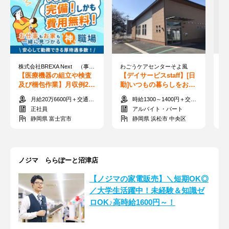
株式会社BREXA Next （事）メディカル 70078-07／E10
わごうケアセンターそよ風
有
【医療機器の組立や検査
【デイサービスstaff】[日
【
及び梱包作業】月収例27
勤]いつもの暮らしをお手
4
万以上★土日祝休み♪
伝い！家事スキルが活き
早
月給20万6600円＋交通費一部
時給1300～1400円＋交通費全額支給
る◎残業ナシ
お
正社員
アルバイト・パート
静岡県 富士宮市
静岡県 浜松市 中央区
ノジマ ららぽーと沼津店
【ノジマの家電販売】＼短期OK◎
／大学生活躍中！未経験＆知識ゼ
ロOK♪高時給1600円～！