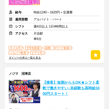
給与
時給1240～1620円＋交通費
雇用形態
アルバイト・パート
シフト
週4日以上 1日4時間以上
アクセス
片浜駅
車6分
ネイル可
大学生歓迎
副業・Ｗワーク歓迎
シルバー歓迎
ピアス可
ダイソーの求人一覧を見る
ノジマ 沼津店
【接客】短期からもOK★シフト柔
軟で働きやすい♪未経験も高時給16
00円スタート！