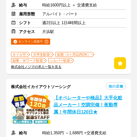
給与
時給1600円以上 ＋ 交通費支給
雇用形態
アルバイト・パート
シフト
週2日以上 1日4時間以上
アクセス
片浜駅
オンライン面接可
ネイル可
大学生歓迎
短期（1ヶ月以内OK）
副業・Ｗワーク歓迎
シルバー歓迎
株式会社ノジマの求人一覧を見る
他の店舗
株式会社イカイアウトソーシング
【オペレーターや検品】大手化粧
品メーカー！空調完備！夜勤専
属！年間休日120日★
給与
時給1,350円 ～1,688円 +交通費支給