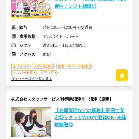
躍中！シフト相談◎
給与
時給1185～1210円＋交通費
雇用形態
アルバイト・パート
シフト
週2日以上 1日3時間以上
アクセス
原駅
ネイル可
大学生歓迎
副業・Ｗワーク歓迎
シルバー歓迎
ピアス可
ダイソーの求人一覧を見る
株式会社スタッフサービス/静岡県沼津市・沼津【原駅】
【在庫管理などの事務】長期で安
定◎サクッとWEBで登録OK♪未経
験歓迎◎