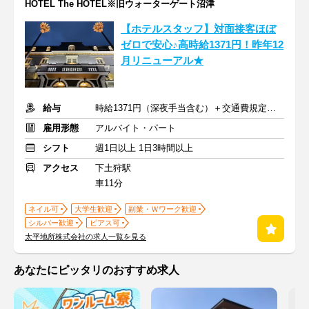
HOTEL The HOTEL※旧ウォーターゲート沼津
【ホテルスタッフ】対面接客ほぼ
ゼロで安心♪高時給1371円！昨年12
月リニューアル★
給与
時給1371円（深夜手当含む）＋交通費規定支給
雇用形態
アルバイト・パート
シフト
週1日以上 1日3時間以上
アクセス
下土狩駅
車11分
ネイル可
大学生歓迎
副業・Ｗワーク歓迎
シルバー歓迎
ピアス可
太平地所株式会社の求人一覧を見る
あなたにピッタリのおすすめ求人