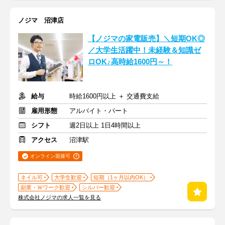
ノジマ 沼津店
【ノジマの家電販売】＼短期OK◎
／大学生活躍中！未経験＆知識ゼ
ロOK♪高時給1600円～！
給与
時給1600円以上 ＋ 交通費支給
雇用形態
アルバイト・パート
シフト
週2日以上 1日4時間以上
アクセス
沼津駅
オンライン面接可
ネイル可
大学生歓迎
短期（1ヶ月以内OK）
副業・Ｗワーク歓迎
シルバー歓迎
株式会社ノジマの求人一覧を見る