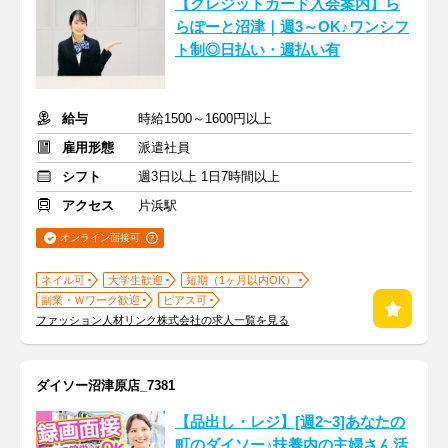
【クレジットカード入会案内】ら
らぽーと沼津｜週3～OK♪ワンシフ
ト制◎日払い・週払い有
給与
時給1500～1600円以上
雇用形態
派遣社員
シフト
週3日以上 1日7時間以上
アクセス
片浜駅
オンライン面接可
ネイル可
大学生歓迎
短期（1ヶ月以内OK）
副業・Ｗワーク歓迎
ピアス可
ファッション人材リンク株式会社の求人一覧を見る
ダイソー沼津原店_7381
【品出し・レジ】[週2~3]あなたの
町のダイソー♪扶養内の主婦さん活