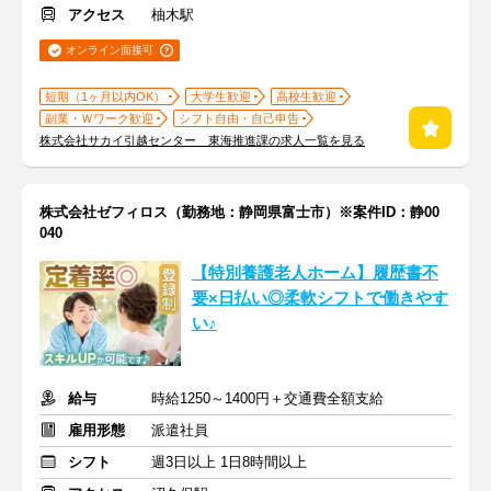
アクセス
柚木駅
オンライン面接可
短期（1ヶ月以内OK）
大学生歓迎
高校生歓迎
副業・Ｗワーク歓迎
シフト自由・自己申告
株式会社サカイ引越センター 東海推進課の求人一覧を見る
株式会社ゼフィロス（勤務地：静岡県富士市）※案件ID：静00
040
【特別養護老人ホーム】履歴書不
要×日払い◎柔軟シフトで働きやす
い♪
給与
時給1250～1400円＋交通費全額支給
雇用形態
派遣社員
シフト
週3日以上 1日8時間以上