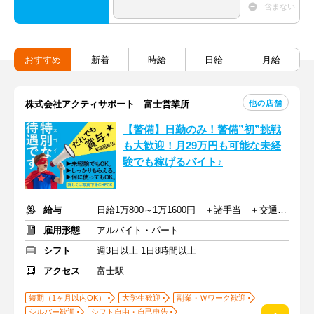
含まない
おすすめ
新着
時給
日給
月給
他の店舗
株式会社アクティサポート 富士営業所
【警備】日勤のみ！警備”初”挑戦
も大歓迎！月29万円も可能な未経
験でも稼げるバイト♪
給与
日給1万800～1万1600円 ＋諸手当 ＋交通費全額支給
雇用形態
アルバイト・パート
シフト
週3日以上 1日8時間以上
アクセス
富士駅
短期（1ヶ月以内OK）
大学生歓迎
副業・Ｗワーク歓迎
シルバー歓迎
シフト自由・自己申告