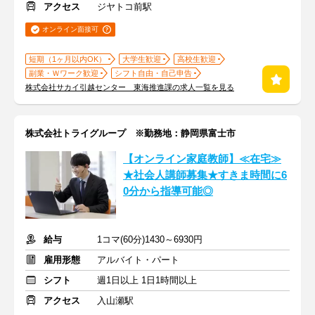
アクセス
ジヤトコ前駅
オンライン面接可
短期（1ヶ月以内OK）
大学生歓迎
高校生歓迎
副業・Ｗワーク歓迎
シフト自由・自己申告
株式会社サカイ引越センター 東海推進課の求人一覧を見る
株式会社トライグループ ※勤務地：静岡県富士市
【オンライン家庭教師】≪在宅≫
★社会人講師募集★すきま時間に6
0分から指導可能◎
給与
1コマ(60分)1430～6930円
雇用形態
アルバイト・パート
シフト
週1日以上 1日1時間以上
アクセス
入山瀬駅