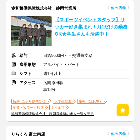
他の店舗
協和警備保障株式会社 静岡営業所
【スポーツイベントスタッフ】サ
ッカー好き集まれ！月1だけの勤務
OK★学生さんも活躍中！
給与
日給9600円～＋交通費支給
雇用形態
アルバイト・パート
シフト
週1日以上
アクセス
岳南原田駅
車13分
短期（1ヶ月以内OK）
大学生歓迎
単発（1日OK）
副業・Ｗワーク歓迎
ネイル可
協和警備保障株式会社 静岡営業所の求人一覧を見る
他の店舗
りらくる 富士南店