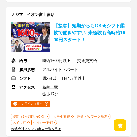
ノジマ イオン富士南店
【接客】短期からもOK★シフト柔
軟で働きやすい♪未経験も高時給16
00円スタート！
給与
時給1600円以上 ＋ 交通費支給
雇用形態
アルバイト・パート
シフト
週2日以上 1日4時間以上
アクセス
新富士駅
徒歩17分
オンライン面接可
短期（1ヶ月以内OK）
大学生歓迎
副業・Ｗワーク歓迎
ネイル可
シルバー歓迎
株式会社ノジマの求人一覧を見る