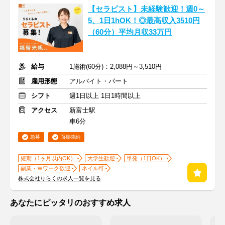
【セラピスト】未経験歓迎！週0～
5、1日1hOK！◎最高収入3510円
（60分）平均月収33万円
給与
1施術(60分)：2,088円～3,510円
雇用形態
アルバイト・パート
シフト
週1日以上 1日1時間以上
アクセス
新富士駅
車6分
急募
面接確約
短期（1ヶ月以内OK）
大学生歓迎
単発（1日OK）
副業・Ｗワーク歓迎
ネイル可
株式会社りらくの求人一覧を見る
あなたにピッタリのおすすめ求人