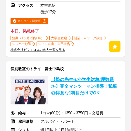
アクセス
本吉原駅
徒歩17分
オンライン面接可
本日、掲載終了
短期（1ヶ月以内OK）
大学生歓迎
副業・Ｗワーク歓迎
シルバー歓迎
シフト自由・自己申告
株式会社ゼフィロスの求人一覧を見る
個別教室のトライ 富士中島校
【塾の先生≪小学生対象/理数系
≫】完全マンツーマン指導！私服
◎得意な1科目だけでOK
給与
1コマ(60分)：1350～3750円＋交通費
雇用形態
アルバイト・パート
シフト
週1日以上 1日1時間以上