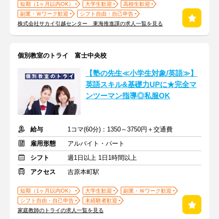
短期（1ヶ月以内OK）
大学生歓迎
高校生歓迎
副業・Ｗワーク歓迎
シフト自由・自己申告
株式会社サカイ引越センター 東海推進課の求人一覧を見る
個別教室のトライ 富士中央校
【塾の先生≪小学生対象/英語≫】
英語スキル&基礎力UPに★完全マ
ンツーマン指導◎私服OK
給与
1コマ(60分)：1350～3750円＋交通費
雇用形態
アルバイト・パート
シフト
週1日以上 1日1時間以上
アクセス
吉原本町駅
短期（1ヶ月以内OK）
大学生歓迎
副業・Ｗワーク歓迎
シフト自由・自己申告
未経験者歓迎
家庭教師のトライの求人一覧を見る