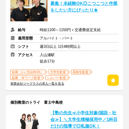
募集！未経験OK◎こつこつと作業
をしたい方にぴったり★
給与
時給1100～1150円＋交通費規定支給
雇用形態
アルバイト・パート
シフト
週3日以上 1日4時間以上
アクセス
入山瀬駅
徒歩17分
短期（1ヶ月以内OK）
大学生歓迎
高校生歓迎
副業・Ｗワーク歓迎
シルバー歓迎
有限会社ツープラスの求人一覧を見る
個別教室のトライ 富士中島校
【塾の先生≪小学生対象/国語・社
会≫】＼大学生積極採用中／1科目
だけの指導で◎私服OK！