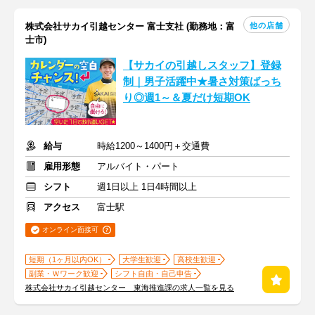
他の店舗
株式会社サカイ引越センター 富士支社 (勤務地：富
士市)
【サカイの引越しスタッフ】登録
制｜男子活躍中★暑さ対策ばっち
り◎週1～＆夏だけ短期OK
給与
時給1200～1400円＋交通費
雇用形態
アルバイト・パート
シフト
週1日以上 1日4時間以上
アクセス
富士駅
オンライン面接可
短期（1ヶ月以内OK）
大学生歓迎
高校生歓迎
副業・Ｗワーク歓迎
シフト自由・自己申告
株式会社サカイ引越センター 東海推進課の求人一覧を見る