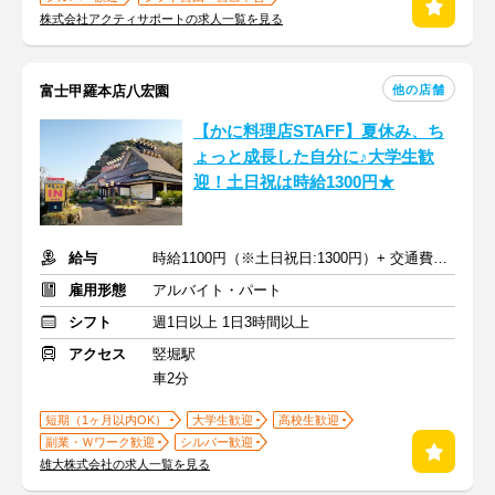
株式会社アクティサポートの求人一覧を見る
他の店舗
富士甲羅本店八宏園
【かに料理店STAFF】夏休み、ち
ょっと成長した自分に♪大学生歓
迎！土日祝は時給1300円★
給与
時給1100円（※土日祝日:1300円）+ 交通費一部支給
雇用形態
アルバイト・パート
シフト
週1日以上 1日3時間以上
アクセス
竪堀駅
車2分
短期（1ヶ月以内OK）
大学生歓迎
高校生歓迎
副業・Ｗワーク歓迎
シルバー歓迎
雄大株式会社の求人一覧を見る