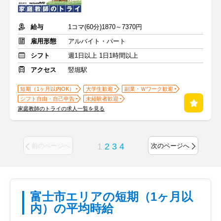
給与
1コマ(60分)1870～7370円
雇用形態
アルバイト・パート
シフト
週1日以上 1日1時間以上
アクセス
竪堀駅
短期（1ヶ月以内OK）
大学生歓迎
副業・Ｗワーク歓迎
シフト自由・自己申告
未経験者歓迎
家庭教師のトライの求人一覧を見る
1
2
3
4
前のページへ
次のページへ
富士市エリアの短期（1ヶ月以
内）の平均時給