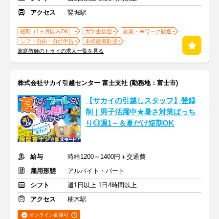
アクセス
竪堀駅
短期（1ヶ月以内OK）
大学生歓迎
副業・Ｗワーク歓迎
シフト自由・自己申告
未経験者歓迎
家庭教師のトライの求人一覧を見る
株式会社サカイ引越センター 富士支社 (勤務地：富士市)
【サカイの引越しスタッフ】登録
制｜男子活躍中★暑さ対策ばっち
り◎週1～＆夏だけ短期OK
給与
時給1200～1400円＋交通費
雇用形態
アルバイト・パート
シフト
週1日以上 1日4時間以上
アクセス
柚木駅
オンライン面接可