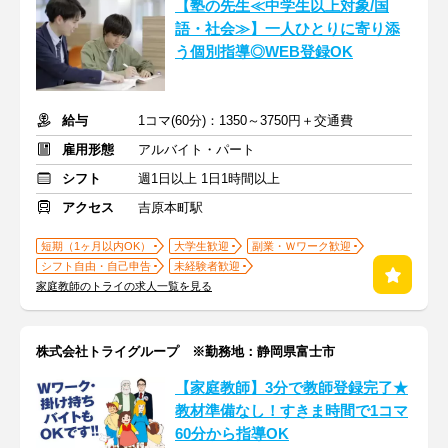
【塾の先生≪中学生以上対象/国
語・社会≫】一人ひとりに寄り添
う個別指導◎WEB登録OK
給与
1コマ(60分)：1350～3750円＋交通費
雇用形態
アルバイト・パート
シフト
週1日以上 1日1時間以上
アクセス
吉原本町駅
短期（1ヶ月以内OK）
大学生歓迎
副業・Ｗワーク歓迎
シフト自由・自己申告
未経験者歓迎
家庭教師のトライの求人一覧を見る
株式会社トライグループ ※勤務地：静岡県富士市
【家庭教師】3分で教師登録完了★
教材準備なし！すきま時間で1コマ
60分から指導OK