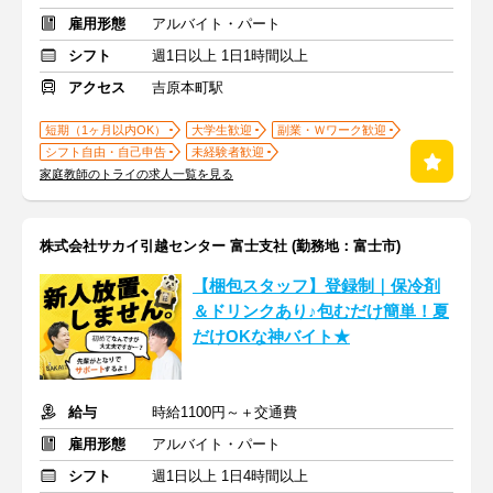
雇用形態
アルバイト・パート
シフト
週1日以上 1日1時間以上
アクセス
吉原本町駅
短期（1ヶ月以内OK）
大学生歓迎
副業・Ｗワーク歓迎
シフト自由・自己申告
未経験者歓迎
家庭教師のトライの求人一覧を見る
株式会社サカイ引越センター 富士支社 (勤務地：富士市)
【梱包スタッフ】登録制｜保冷剤
＆ドリンクあり♪包むだけ簡単！夏
だけOKな神バイト★
給与
時給1100円～＋交通費
雇用形態
アルバイト・パート
シフト
週1日以上 1日4時間以上