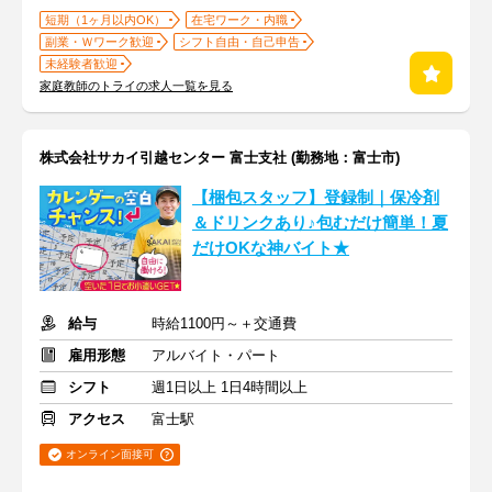
短期（1ヶ月以内OK）
在宅ワーク・内職
副業・Ｗワーク歓迎
シフト自由・自己申告
未経験者歓迎
家庭教師のトライの求人一覧を見る
株式会社サカイ引越センター 富士支社 (勤務地：富士市)
【梱包スタッフ】登録制｜保冷剤
＆ドリンクあり♪包むだけ簡単！夏
だけOKな神バイト★
給与
時給1100円～＋交通費
雇用形態
アルバイト・パート
シフト
週1日以上 1日4時間以上
アクセス
富士駅
オンライン面接可