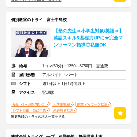
個別教室のトライ 富士中島校
【塾の先生≪小学生対象/英語≫】
英語スキル&基礎力UPに★完全マ
ンツーマン指導◎私服OK
給与
1コマ(60分)：1350～3750円＋交通費
雇用形態
アルバイト・パート
シフト
週1日以上 1日1時間以上
アクセス
竪堀駅
短期（1ヶ月以内OK）
大学生歓迎
副業・Ｗワーク歓迎
シフト自由・自己申告
未経験者歓迎
家庭教師のトライの求人一覧を見る
株式会社トライグループ ※勤務地：静岡県富士市