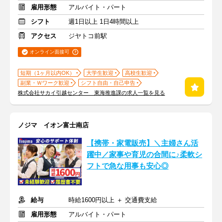
雇用形態
アルバイト・パート
シフト
週1日以上 1日4時間以上
アクセス
ジヤトコ前駅
オンライン面接可
短期（1ヶ月以内OK）
大学生歓迎
高校生歓迎
副業・Ｗワーク歓迎
シフト自由・自己申告
株式会社サカイ引越センター 東海推進課の求人一覧を見る
ノジマ イオン富士南店
【携帯・家電販売】＼主婦さん活
躍中／家事や育児の合間に♪柔軟シ
フトで急な用事も安心◎
給与
時給1600円以上 ＋ 交通費支給
雇用形態
アルバイト・パート