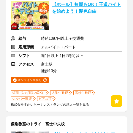
【ホール】短期もOK！王道バイト
を始めよう！髪色自由
給与
時給1097円以上＋交通費
雇用形態
アルバイト・パート
シフト
週1日以上 1日2時間以上
アクセス
富士駅
徒歩10分
オンライン面接可
短期（1ヶ月以内OK）
大学生歓迎
高校生歓迎
シルバー歓迎
ピアス可
株式会社すかいらーくレストランツの求人一覧を見る
個別教室のトライ 富士中央校