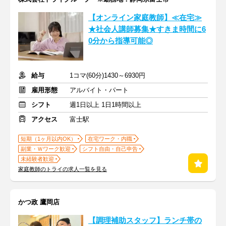
【オンライン家庭教師】≪在宅≫
★社会人講師募集★すきま時間に6
0分から指導可能◎
給与
1コマ(60分)1430～6930円
雇用形態
アルバイト・パート
シフト
週1日以上 1日1時間以上
アクセス
富士駅
短期（1ヶ月以内OK）
在宅ワーク・内職
副業・Ｗワーク歓迎
シフト自由・自己申告
未経験者歓迎
家庭教師のトライの求人一覧を見る
かつ政 鷹岡店
【調理補助スタッフ】ランチ帯の