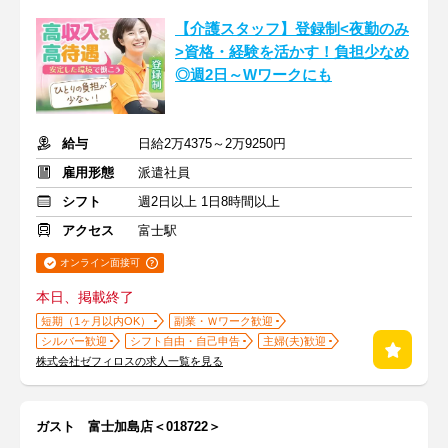
【介護スタッフ】登録制<夜勤のみ
>資格・経験を活かす！負担少なめ
◎週2日～Wワークにも
給与
日給2万4375～2万9250円
雇用形態
派遣社員
シフト
週2日以上 1日8時間以上
アクセス
富士駅
オンライン面接可
本日、掲載終了
短期（1ヶ月以内OK）
副業・Ｗワーク歓迎
シルバー歓迎
シフト自由・自己申告
主婦(夫)歓迎
株式会社ゼフィロスの求人一覧を見る
ガスト 富士加島店＜018722＞