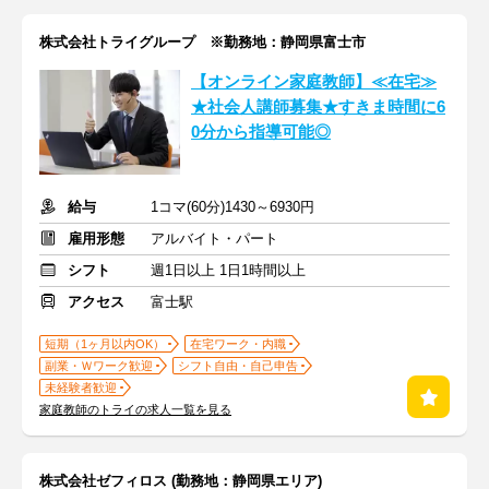
株式会社トライグループ ※勤務地：静岡県富士市
【オンライン家庭教師】≪在宅≫
★社会人講師募集★すきま時間に6
0分から指導可能◎
給与
1コマ(60分)1430～6930円
雇用形態
アルバイト・パート
シフト
週1日以上 1日1時間以上
アクセス
富士駅
短期（1ヶ月以内OK）
在宅ワーク・内職
副業・Ｗワーク歓迎
シフト自由・自己申告
未経験者歓迎
家庭教師のトライの求人一覧を見る
株式会社ゼフィロス (勤務地：静岡県エリア)