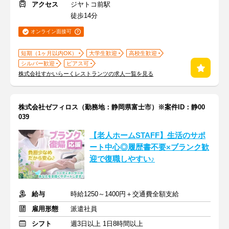
アクセス
ジヤトコ前駅
徒歩14分
オンライン面接可
短期（1ヶ月以内OK）
大学生歓迎
高校生歓迎
シルバー歓迎
ピアス可
株式会社すかいらーくレストランツの求人一覧を見る
株式会社ゼフィロス（勤務地：静岡県富士市）※案件ID：静00
039
【老人ホームSTAFF】生活のサポ
ート中心◎履歴書不要×ブランク歓
迎で復職しやすい♪
給与
時給1250～1400円＋交通費全額支給
雇用形態
派遣社員
シフト
週3日以上 1日8時間以上