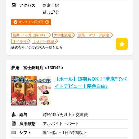
アクセス
新富士駅
徒歩17分
オンライン面接可
短期（1ヶ月以内OK）
大学生歓迎
副業・Ｗワーク歓迎
ネイル可
シルバー歓迎
株式会社ノジマの求人一覧を見る
夢庵 富士錦町店＜130142＞
【ホール】短期もOK！"夢庵"でバ
イトデビュー！髪色自由♪
給与
時給1097円以上＋交通費
雇用形態
アルバイト・パート
シフト
週1日以上 1日2時間以上