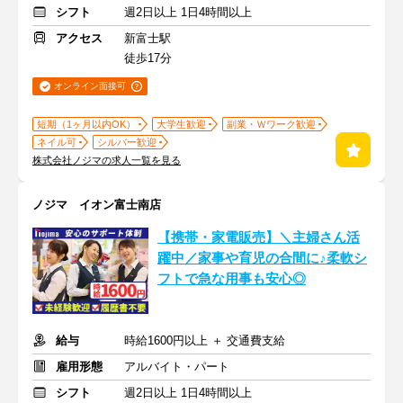
シフト
週2日以上 1日4時間以上
アクセス
新富士駅
徒歩17分
オンライン面接可
短期（1ヶ月以内OK）
大学生歓迎
副業・Ｗワーク歓迎
ネイル可
シルバー歓迎
株式会社ノジマの求人一覧を見る
ノジマ イオン富士南店
【携帯・家電販売】＼主婦さん活
躍中／家事や育児の合間に♪柔軟シ
フトで急な用事も安心◎
給与
時給1600円以上 ＋ 交通費支給
雇用形態
アルバイト・パート
シフト
週2日以上 1日4時間以上