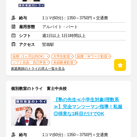
給与
1コマ(60分)：1350～3750円＋交通費
雇用形態
アルバイト・パート
シフト
週1日以上 1日1時間以上
アクセス
竪堀駅
短期（1ヶ月以内OK）
大学生歓迎
副業・Ｗワーク歓迎
シフト自由・自己申告
未経験者歓迎
家庭教師のトライの求人一覧を見る
個別教室のトライ 富士中央校
【塾の先生≪小学生対象/理数系
≫】完全マンツーマン指導！私服
◎得意な1科目だけでOK
給与
1コマ(60分)：1350～3750円＋交通費