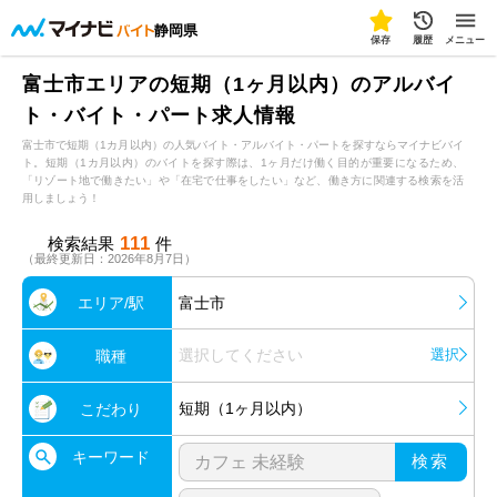
静岡県
保存
履歴
メニュー
富士市エリアの短期（1ヶ月以内）のアルバイ
ト・バイト・パート求人情報
富士市で短期（1カ月以内）の人気バイト・アルバイト・パートを探すならマイナビバイ
ト。短期（1カ月以内）のバイトを探す際は、1ヶ月だけ働く目的が重要になるため、
「リゾート地で働きたい」や「在宅で仕事をしたい」など、働き方に関連する検索を活
用しましょう！
111
検索結果
件
（最終更新日：2026年8月7日）
エリア/駅
富士市
選択してください
選択
職種
短期（1ヶ月以内）
こだわり
キーワード
検索