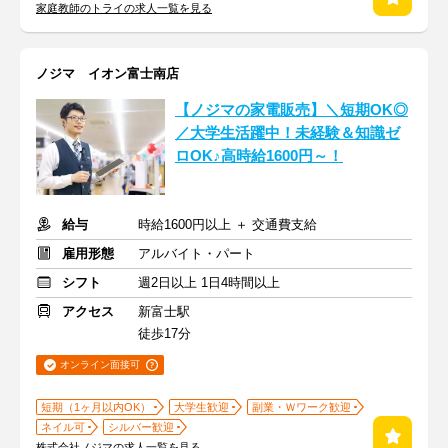
家庭教師のトライの求人一覧を見る
ノジマ イオン富士南店
【ノジマの家電販売】＼短期OK◎
／大学生活躍中！未経験＆知識ゼ
ロOK♪高時給1600円～！
給与
時給1600円以上 ＋ 交通費支給
雇用形態
アルバイト・パート
シフト
週2日以上 1日4時間以上
アクセス
新富士駅
徒歩17分
オンライン面接可
短期（1ヶ月以内OK）
大学生歓迎
副業・Ｗワーク歓迎
ネイル可
シルバー歓迎
株式会社ノジマの求人一覧を見る