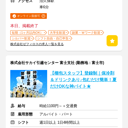
アクセス
沼久保駅
車6分
オンライン面接可
本日、掲載終了
短期（1ヶ月以内OK）
大学生歓迎
副業・Ｗワーク歓迎
シルバー歓迎
シフト自由・自己申告
株式会社ゼフィロスの求人一覧を見る
株式会社サカイ引越センター 富士支社 (勤務地：富士市)
【梱包スタッフ】登録制｜保冷剤
＆ドリンクあり♪包むだけ簡単！夏
だけOKな神バイト★
給与
時給1100円～＋交通費
雇用形態
アルバイト・パート
シフト
週1日以上 1日4時間以上