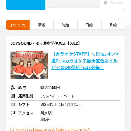
含まない
おすすめ
新着
時給
日給
月給
JOYSOUND・ゆう遊空間伊東店【0312】
【カラオケSTAFF】＼日払い!!／<
週2～>カラオケ半額★髪色ネイル
ピアスOK◎給与は1分毎！
給与
時給1150円
雇用形態
アルバイト・パート
シフト
週2日以上 1日4時間以上
アクセス
川奈駅
車5分
大学生歓迎
高校生歓迎
副業・Ｗワーク歓迎