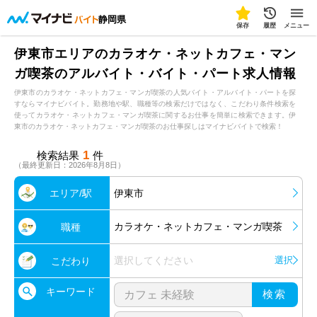
静岡県
保存
履歴
メニュー
伊東市エリアのカラオケ・ネットカフェ・マン
ガ喫茶のアルバイト・バイト・パート求人情報
伊東市のカラオケ・ネットカフェ・マンガ喫茶の人気バイト・アルバイト・パートを探
すならマイナビバイト。勤務地や駅、職種等の検索だけではなく、こだわり条件検索を
使ってカラオケ・ネットカフェ・マンガ喫茶に関するお仕事を簡単に検索できます。伊
東市のカラオケ・ネットカフェ・マンガ喫茶のお仕事探しはマイナビバイトで検索！
1
検索結果
件
（最終更新日：2026年8月8日）
エリア/駅
伊東市
カラオケ・ネットカフェ・マンガ喫茶
職種
選択してください
選択
こだわり
キーワード
検索