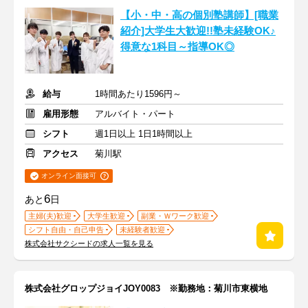
【小・中・高の個別塾講師】[職業
紹介]大学生大歓迎!!塾未経験OK♪
得意な1科目～指導OK◎
給与
1時間あたり1596円～
雇用形態
アルバイト・パート
シフト
週1日以上 1日1時間以上
アクセス
菊川駅
オンライン面接可
6
あと
日
主婦(夫)歓迎
大学生歓迎
副業・Ｗワーク歓迎
シフト自由・自己申告
未経験者歓迎
株式会社サクシードの求人一覧を見る
株式会社グロップジョイJOY0083 ※勤務地：菊川市東横地