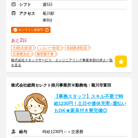
シフト
週5日
アクセス
菊川駅
車8分
オンライン面接可
2
あと
日
主婦(夫)歓迎
シルバー歓迎
未経験者歓迎
交通費支給
履歴書不要
株式会社スタッフサービス エンジニアリング事業本部の求人一覧
を見る
株式会社総商セレクト掛川事業所※勤務地：菊川市富田
【事務スタッフ】スキル不要で時
給1230円！土日や連休充実♪週払い
もOK★家具付き寮完備◎
給与
時給1230円～＋交通費