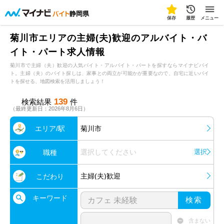
静岡県
保存
履歴
メニュー
菊川市エリアの主婦(夫)歓迎のアルバイト・バ
イト・パート求人情報
菊川市で主婦（夫）歓迎の人気バイト・アルバイト・パートを探すならマイナビバイ
ト。主婦（夫）のバイト探しは、家事との両立が可能かが重要なので、自宅に近いバイ
トを探せる、地図検索を活用しましょう！
139
検索結果
件
（最終更新日：2026年8月6日）
エリア/駅
菊川市
選択してください
選択
職種
主婦(夫)歓迎
こだわり
キーワード
検索
含まない