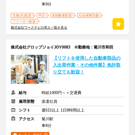
車9分
主婦(夫)歓迎
平日
未経験者歓迎
社会保険完備
フリーター歓迎
株式会社ワークナビの求人一覧を見る
株式会社グロップジョイJOY0083 ※勤務地：菊川市和田
【リフトを使用した自動車部品の
入出荷作業・その他作業】免許取
り立ても歓迎！
給与
時給1400円～＋交通費
雇用形態
派遣社員
シフト
週5日以上 1日8時間以上
アクセス
菊川駅
車8分
オンライン面接可