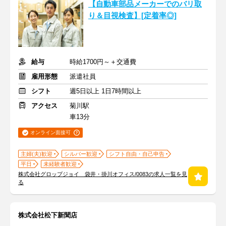
【自動車部品メーカーでのバリ取
り＆目視検査】[定着率◎]
給与
時給1700円～＋交通費
雇用形態
派遣社員
シフト
週5日以上 1日7時間以上
アクセス
菊川駅
車13分
オンライン面接可
主婦(夫)歓迎
シルバー歓迎
シフト自由・自己申告
平日
未経験者歓迎
株式会社グロップジョイ 袋井・掛川オフィス/0083の求人一覧を見
る
株式会社松下新聞店