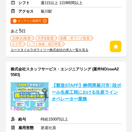
シフト
週1日以上 1日8時間以上
アクセス
菊川駅
オンライン面接可
5
あと
日
主婦(夫)歓迎
大学生歓迎
副業・Ｗワーク歓迎
ヒゲ可
シフト自由・自己申告
ユースタイルラボラトリー株式会社の求人一覧を見る
株式会社スタッフサービス・エンジニアリング (案件NO/sseA2
5583)
【製造STAFF】静岡県菊川市│段ボ
ール生産工程における生産ライン
オペレーター業務
給与
時給1500円以上
雇用形態
派遣社員