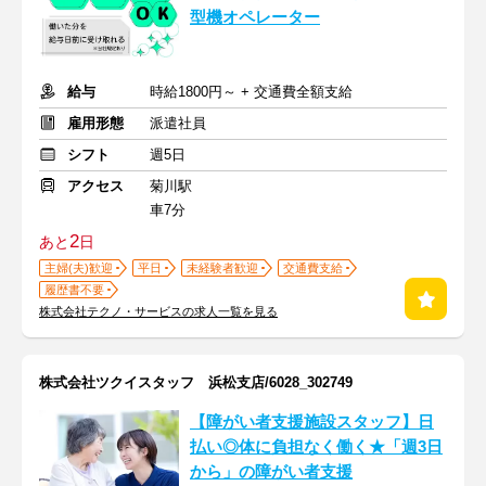
型機オペレーター
給与
時給1800円～ + 交通費全額支給
雇用形態
派遣社員
シフト
週5日
アクセス
菊川駅
車7分
2
あと
日
主婦(夫)歓迎
平日
未経験者歓迎
交通費支給
履歴書不要
株式会社テクノ・サービスの求人一覧を見る
株式会社ツクイスタッフ 浜松支店/6028_302749
【障がい者支援施設スタッフ】日
払い◎体に負担なく働く★「週3日
から」の障がい者支援