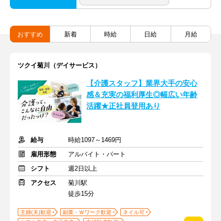
おすすめ
新着
時給
日給
月給
ツクイ菊川（デイサービス）
【介護スタッフ】業界大手の安心
感＆充実の福利厚生◎幅広い年齢
活躍★正社員登用あり
給与
時給1097～1469円
雇用形態
アルバイト・パート
シフト
週2日以上
アクセス
菊川駅
徒歩15分
主婦(夫)歓迎
副業・Ｗワーク歓迎
ネイル可