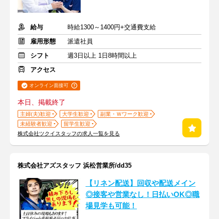
給与
時給1300～1400円+交通費支給
雇用形態
派遣社員
シフト
週3日以上 1日8時間以上
アクセス
オンライン面接可
本日、掲載終了
主婦(夫)歓迎
大学生歓迎
副業・Ｗワーク歓迎
未経験者歓迎
留学生歓迎
株式会社ツクイスタッフの求人一覧を見る
株式会社アズスタッフ 浜松営業所/dd35
【リネン配送】回収や配送メイン
◎接客や営業なし！日払いOK◎職
場見学も可能！