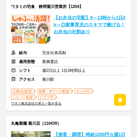
ワタミの宅食 静岡菊川営業所【1204】
【お弁当の宅配】9～13時から1日2
h～◎家事育児のスキマで稼げる！
お弁当の社割あり
給与
完全出来高制
雇用形態
業務委託
シフト
週2日以上 1日2時間以上
アクセス
菊川駅
主婦(夫)歓迎
副業・Ｗワーク歓迎
ネイル可
シルバー歓迎
ピアス可
ワタミ株式会社の求人一覧を見る
丸亀製麺 菊川店［110439］
【接客・調理】時給1200円☆週1日