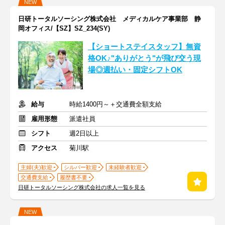
NEW
日研トータルソーシング株式会社 メディカルケア事業部 静
岡オフィス/【SZ】SZ_234(SY)
【ショートステイスタッフ】無資
格OK♪"ありがとう"が飛び交う現
場◎週払い・固定シフトOK
給与
時給1400円～＋交通費全額支給
雇用形態
派遣社員
シフト
週2日以上
アクセス
菊川駅
主婦(夫)歓迎
シルバー歓迎
未経験者歓迎
交通費支給
履歴書不要
日研トータルソーシング株式会社の求人一覧を見る
NEW