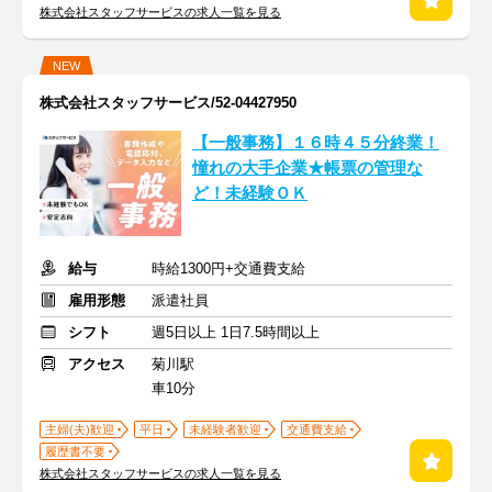
株式会社スタッフサービスの求人一覧を見る
NEW
株式会社スタッフサービス/52-04427950
【一般事務】１６時４５分終業！
憧れの大手企業★帳票の管理な
ど！未経験ＯＫ
給与
時給1300円+交通費支給
雇用形態
派遣社員
シフト
週5日以上 1日7.5時間以上
アクセス
菊川駅
車10分
主婦(夫)歓迎
平日
未経験者歓迎
交通費支給
履歴書不要
株式会社スタッフサービスの求人一覧を見る