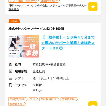
シフト自由・自己申告
未経験者歓迎
日研トータルソーシング株式会社 メディカルケア事業部の求人一
覧を見る
NEW
株式会社スタッフサービス/52-04416025
【一般事務】＜１６時４５分まで
＞部内のサポート業務！未経験ス
タートＯＫ◎
給与
時給1300円+交通費支給
雇用形態
派遣社員
シフト
週5日以上 1日7.5時間以上
アクセス
掛川駅
車15分
主婦(夫)歓迎
平日
未経験者歓迎
交通費支給
履歴書不要