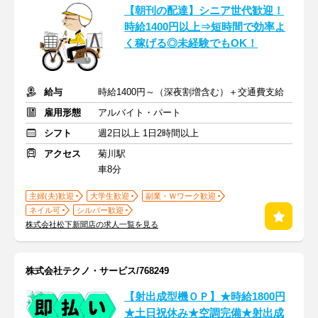
【朝刊の配達】シニア世代歓迎！
時給1400円以上⇒短時間で効率よ
く稼げる◎未経験でもOK！
給与
時給1400円～（深夜割増含む）＋交通費支給
雇用形態
アルバイト・パート
シフト
週2日以上 1日2時間以上
アクセス
菊川駅
車8分
主婦(夫)歓迎
大学生歓迎
副業・Ｗワーク歓迎
ネイル可
シルバー歓迎
株式会社松下新聞店の求人一覧を見る
株式会社テクノ・サービス/768249
【射出成型機ＯＰ】★時給1800円
★土日祝休み★空調完備★射出成