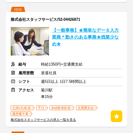
NEW
株式会社スタッフサービス/52-04426871
【一般事務】★簡単なデータ入力
業務＊動きのある事務★残業少な
め★
給与
時給1350円+交通費支給
雇用形態
派遣社員
シフト
週5日以上 1日7.5時間以上
アクセス
菊川駅
車15分
主婦(夫)歓迎
平日
未経験者歓迎
交通費支給
履歴書不要
株式会社スタッフサービスの求人一覧を見る