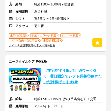
給与
時給1300～1600円＋交通費
雇用形態
派遣社員
シフト
週2日以上 1日4時間以上
アクセス
菊川駅
主婦(夫)歓迎
副業・Ｗワーク歓迎
シルバー歓迎
シフト自由・自己申告
未経験者歓迎
ナイス！介護事業部の求人一覧を見る
ユースタイルケア 静岡/Jb
【在宅見守りStaff】 WワークO
K！曜日固定でシフト調整◎稼ぎた
いだけ稼げます★/Jb
給与
時給1731～1795円（深夜手当含む）＋交通費支給
雇用形態
アルバイト・パート