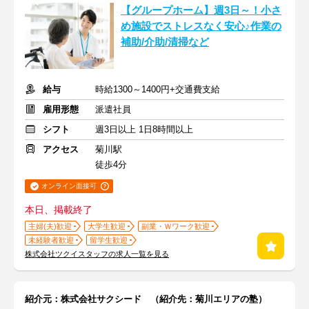
【グループホーム】週3日～！小さ
め施設でストレスなく安心♪作業の
補助/介助/清掃など
給与
時給1300～1400円+交通費支給
雇用形態
派遣社員
シフト
週3日以上 1日8時間以上
アクセス
菊川駅
徒歩4分
オンライン面接可
本日、掲載終了
主婦(夫)歓迎
大学生歓迎
副業・Ｗワーク歓迎
未経験者歓迎
留学生歓迎
株式会社ツクイスタッフの求人一覧を見る
紹介元：株式会社サクシード （紹介先：菊川エリアの塾）