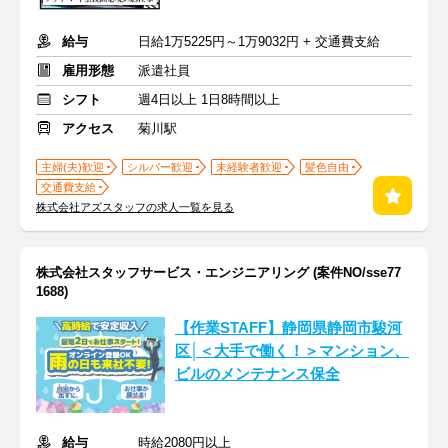
給与
日給1万5225円～1万9032円 + 交通費支給
雇用形態
派遣社員
シフト
週4日以上 1日8時間以上
アクセス
菊川駅
主婦(夫)歓迎
シルバー歓迎
未経験者歓迎
髪色自由
交通費支給
株式会社アズスタッフの求人一覧を見る
株式会社スタッフサービス・エンジニアリング (案件NO/sse77
1688)
【作業STAFF】静岡県静岡市駿河
区│＜大手で働く！＞マンション、
ビルのメンテナンス保全
給与
時給2080円以上