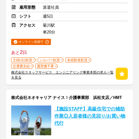
雇用形態
派遣社員
シフト
週5日
アクセス
菊川駅
車20分
オンライン面接可
2
あと
日
主婦(夫)歓迎
シルバー歓迎
未経験者歓迎
交通費支給
履歴書不要
株式会社スタッフサービス エンジニアリング事業本部の求人一覧
を見る
株式会社ネオキャリア ナイス！介護事業部 浜松支店／HMT
【施設STAFF】高級住宅での補助
作業◎入居者様の見回り/お買い物
代行