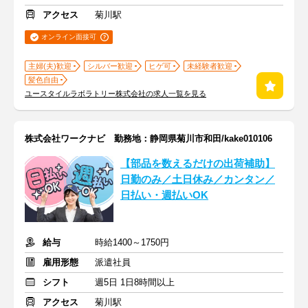
アクセス
菊川駅
オンライン面接可
主婦(夫)歓迎
シルバー歓迎
ヒゲ可
未経験者歓迎
髪色自由
ユースタイルラボラトリー株式会社の求人一覧を見る
株式会社ワークナビ 勤務地：静岡県菊川市和田/kake010106
【部品を数えるだけの出荷補助】
日勤のみ／土日休み／カンタン／
日払い・週払いOK
給与
時給1400～1750円
雇用形態
派遣社員
シフト
週5日 1日8時間以上
アクセス
菊川駅