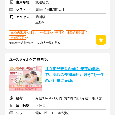
雇用形態
派遣社員
シフト
週5日 1日8時間以上
アクセス
菊川駅
車5分
主婦(夫)歓迎
シルバー歓迎
平日
未経験者歓迎
交通費支給
株式会社総商セレクトの求人一覧を見る
ユースタイルケア 静岡/Je
【在宅見守りStaff】安定の業界
で、安心の長期雇用♪"好き"を一生
のお仕事に★/Je
給与
月給30～45.1万円+賞与年2回+昇給年1回+交通費全額
雇用形態
正社員
シフト
週4日以上 1日8時間以上