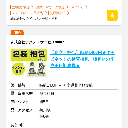
主婦(夫)歓迎
副業・Ｗワーク歓迎
ネイル可
シフト自由・自己申告
交通費支給
株式会社ツクイの求人一覧を見る
NEW
株式会社テクノ・サービス/888211
【組立・梱包】時給1400円★キャ
ビネットの検査梱包・梱包材の作
成★日勤専属★
給与
時給1400円～ + 交通費全額支給
雇用形態
派遣社員
シフト
週5日
アクセス
菊川駅
車8分
5
あと
日