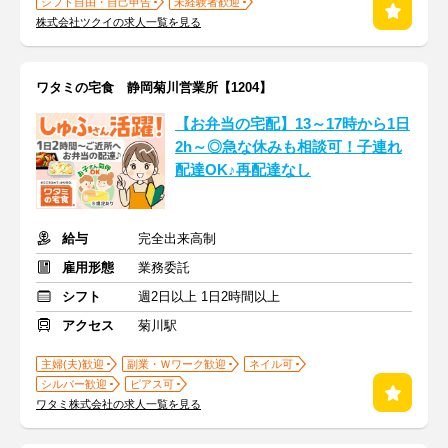
シフト自由・自己申告
未経験者歓迎
株式会社ツクイの求人一覧を見る
ワタミの宅食 静岡菊川営業所【1204】
【お弁当の宅配】13～17時から1日
2h～◎急な休みも相談可！子連れ
配達OK♪再配達なし
給与
完全出来高制
雇用形態
業務委託
シフト
週2日以上 1日2時間以上
アクセス
菊川駅
主婦(夫)歓迎
副業・Ｗワーク歓迎
ネイル可
シルバー歓迎
ピアス可
ワタミ株式会社の求人一覧を見る