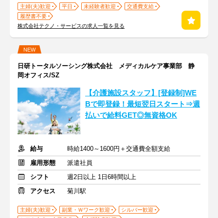
主婦(夫)歓迎
平日
未経験者歓迎
交通費支給
履歴書不要
株式会社テクノ・サービスの求人一覧を見る
NEW
日研トータルソーシング株式会社 メディカルケア事業部 静
岡オフィス/SZ
【介護施設スタッフ】[登録制]WE
Bで即登録！最短翌日スタート⇒週
払いで給料GET◎無資格OK
給与
時給1400～1600円＋交通費全額支給
雇用形態
派遣社員
シフト
週2日以上 1日6時間以上
アクセス
菊川駅
主婦(夫)歓迎
副業・Ｗワーク歓迎
シルバー歓迎