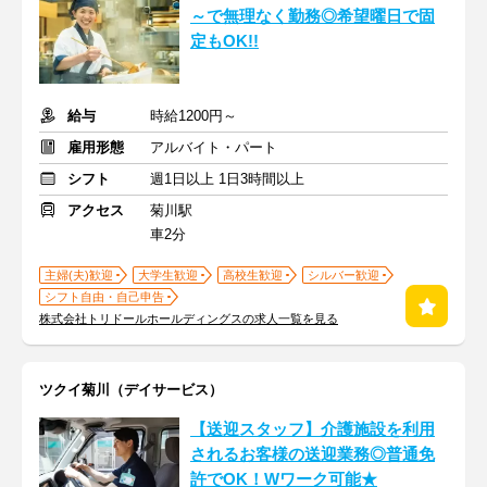
～で無理なく勤務◎希望曜日で固
定もOK!!
給与
時給1200円～
雇用形態
アルバイト・パート
シフト
週1日以上 1日3時間以上
アクセス
菊川駅
車2分
主婦(夫)歓迎
大学生歓迎
高校生歓迎
シルバー歓迎
シフト自由・自己申告
株式会社トリドールホールディングスの求人一覧を見る
ツクイ菊川（デイサービス）
【送迎スタッフ】介護施設を利用
されるお客様の送迎業務◎普通免
許でOK！Wワーク可能★