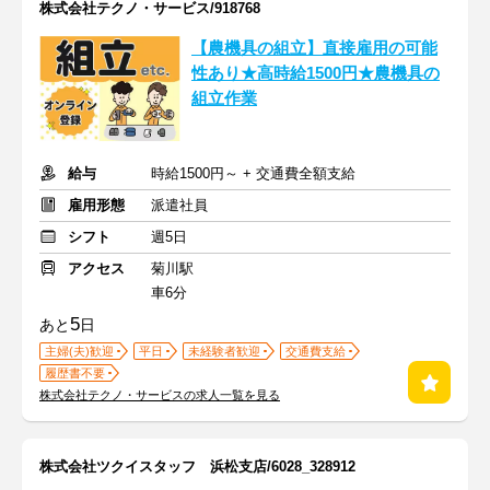
株式会社テクノ・サービス/918768
【農機具の組立】直接雇用の可能
性あり★高時給1500円★農機具の
組立作業
給与
時給1500円～ + 交通費全額支給
雇用形態
派遣社員
シフト
週5日
アクセス
菊川駅
車6分
5
あと
日
主婦(夫)歓迎
平日
未経験者歓迎
交通費支給
履歴書不要
株式会社テクノ・サービスの求人一覧を見る
株式会社ツクイスタッフ 浜松支店/6028_328912