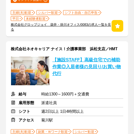
主婦(夫)歓迎
シルバー歓迎
シフト自由・自己申告
平日
未経験者歓迎
株式会社グロップジョイ 袋井・掛川オフィス/0083の求人一覧を見
る
株式会社ネオキャリア ナイス！介護事業部 浜松支店／HMT
【施設STAFF】高級住宅での補助
作業◎入居者様の見回り/お買い物
代行
給与
時給1300～1600円＋交通費
雇用形態
派遣社員
シフト
週2日以上 1日4時間以上
アクセス
菊川駅
主婦(夫)歓迎
副業・Ｗワーク歓迎
シルバー歓迎