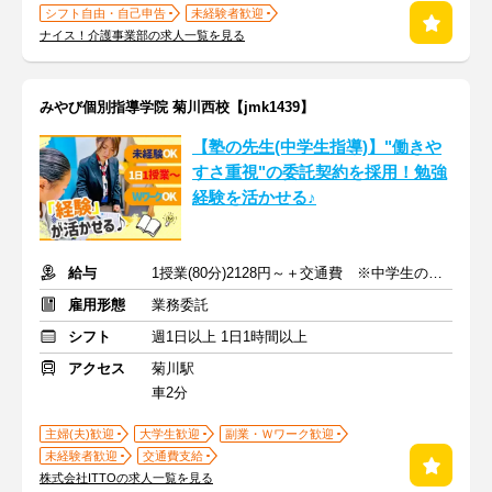
シフト自由・自己申告
未経験者歓迎
ナイス！介護事業部の求人一覧を見る
みやび個別指導学院 菊川西校【jmk1439】
【塾の先生(中学生指導)】"働きや
すさ重視"の委託契約を採用！勉強
経験を活かせる♪
給与
1授業(80分)2128円～＋交通費 ※中学生の場合
雇用形態
業務委託
シフト
週1日以上 1日1時間以上
アクセス
菊川駅
車2分
主婦(夫)歓迎
大学生歓迎
副業・Ｗワーク歓迎
未経験者歓迎
交通費支給
株式会社ITTOの求人一覧を見る