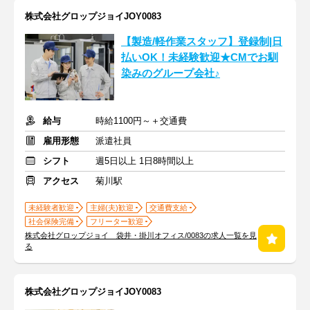
株式会社グロップジョイJOY0083
【製造/軽作業スタッフ】登録制|日
払いOK！未経験歓迎★CMでお馴
染みのグループ会社♪
給与
時給1100円～＋交通費
雇用形態
派遣社員
シフト
週5日以上 1日8時間以上
アクセス
菊川駅
未経験者歓迎
主婦(夫)歓迎
交通費支給
社会保険完備
フリーター歓迎
株式会社グロップジョイ 袋井・掛川オフィス/0083の求人一覧を見
る
株式会社グロップジョイJOY0083