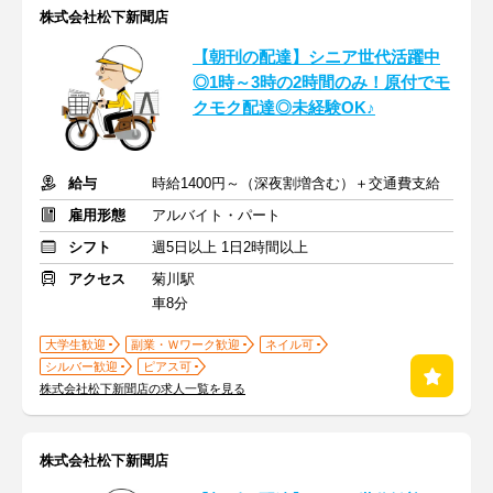
株式会社松下新聞店
【朝刊の配達】シニア世代活躍中
◎1時～3時の2時間のみ！原付でモ
クモク配達◎未経験OK♪
給与
時給1400円～（深夜割増含む）＋交通費支給
雇用形態
アルバイト・パート
シフト
週5日以上 1日2時間以上
アクセス
菊川駅
車8分
大学生歓迎
副業・Ｗワーク歓迎
ネイル可
シルバー歓迎
ピアス可
株式会社松下新聞店の求人一覧を見る
株式会社松下新聞店