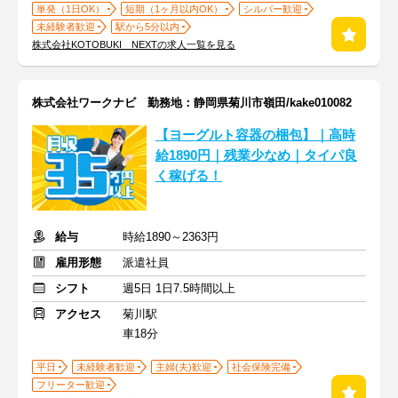
単発（1日OK）
短期（1ヶ月以内OK）
シルバー歓迎
未経験者歓迎
駅から5分以内
株式会社KOTOBUKI NEXTの求人一覧を見る
株式会社ワークナビ 勤務地：静岡県菊川市嶺田/kake010082
【ヨーグルト容器の梱包】｜高時
給1890円｜残業少なめ｜タイパ良
く稼げる！
給与
時給1890～2363円
雇用形態
派遣社員
シフト
週5日 1日7.5時間以上
アクセス
菊川駅
車18分
平日
未経験者歓迎
主婦(夫)歓迎
社会保険完備
フリーター歓迎