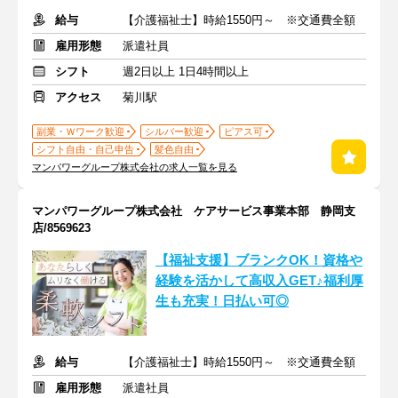
給与
【介護福祉士】時給1550円～ ※交通費全額
雇用形態
派遣社員
シフト
週2日以上 1日4時間以上
アクセス
菊川駅
副業・Ｗワーク歓迎
シルバー歓迎
ピアス可
シフト自由・自己申告
髪色自由
マンパワーグループ株式会社の求人一覧を見る
マンパワーグループ株式会社 ケアサービス事業本部 静岡支
店/8569623
【福祉支援】ブランクOK！資格や
経験を活かして高収入GET♪福利厚
生も充実！日払い可◎
給与
【介護福祉士】時給1550円～ ※交通費全額
雇用形態
派遣社員