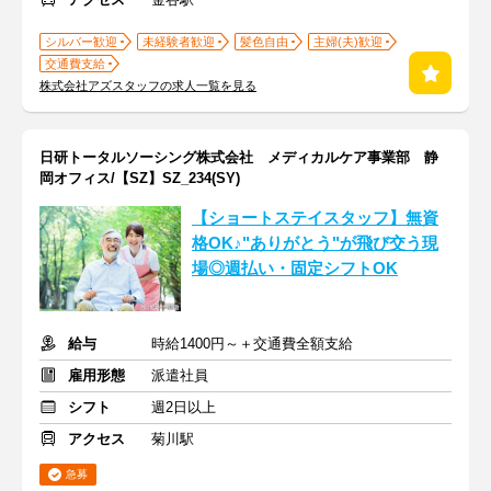
シルバー歓迎
未経験者歓迎
髪色自由
主婦(夫)歓迎
交通費支給
株式会社アズスタッフの求人一覧を見る
日研トータルソーシング株式会社 メディカルケア事業部 静
岡オフィス/【SZ】SZ_234(SY)
【ショートステイスタッフ】無資
格OK♪"ありがとう"が飛び交う現
場◎週払い・固定シフトOK
給与
時給1400円～＋交通費全額支給
雇用形態
派遣社員
シフト
週2日以上
アクセス
菊川駅
急募