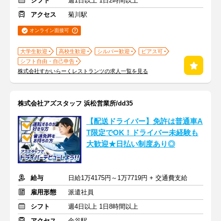
シフト
週1日以上 1日2時間以上
アクセス
菊川駅
オンライン面接可
大学生歓迎
高校生歓迎
シルバー歓迎
ピアス可
シフト自由・自己申告
株式会社すかいらーくレストランツの求人一覧を見る
株式会社アズスタッフ 浜松営業所/dd35
【配送ドライバー】免許は普通車A
T限定でOK！ドライバー未経験も
大歓迎★日払い制度あり◎
給与
日給1万4175円～1万7719円 + 交通費支給
雇用形態
派遣社員
シフト
週4日以上 1日8時間以上
アクセス
金谷駅