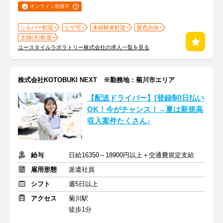
オンライン面接可
シルバー歓迎
ヒゲ可
未経験者歓迎
髪色自由
主婦(夫)歓迎
ユースタイルラボラトリー株式会社の求人一覧を見る
株式会社KOTOBUKI NEXT ※勤務地：菊川市エリア
【配送ドライバー】[登録制]日払い
OK！今がチャンス！→夏は新規高
収入案件たくさん♪
給与
日給16350～18900円以上＋交通費規定支給
雇用形態
派遣社員
シフト
週5日以上
アクセス
菊川駅
徒歩1分