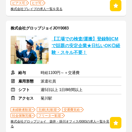
ピアス可
ヒゲ可
株式会社ブレイブの求人一覧を見る
株式会社グロップジョイJOY0083
【工場での検査/運搬】登録制|CM
で話題の安定企業★日払いOK◎経
験・スキル不要！
給与
時給1100円～＋交通費
雇用形態
派遣社員
シフト
週5日以上 1日8時間以上
アクセス
菊川駅
未経験者歓迎
主婦(夫)歓迎
交通費支給
社会保険完備
フリーター歓迎
株式会社グロップジョイ 袋井・掛川オフィス/0083の求人一覧を見
る