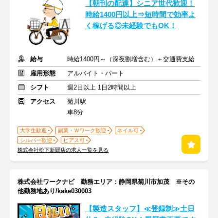
【朝刊の配達】シニア世代歓迎！
時給1400円以上⇒短時間で効率よ
く稼げる◎未経験でもOK！
給与
時給1400円～（深夜割増含む）＋交通費支給
雇用形態
アルバイト・パート
シフト
週2日以上 1日2時間以上
アクセス
菊川駅
車8分
大学生歓迎
副業・Ｗワーク歓迎
ネイル可
シルバー歓迎
ピアス可
株式会社松下新聞店の求人一覧を見る
株式会社ワークナビ 勤務エリア：静岡県菊川市加茂 ※その
他勤務地あり/kake030003
【製造スタッフ】≪登録制≫土日