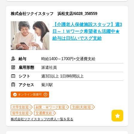
株式会社ツクイスタッフ 浜松支店/6028_358559
【介護老人保健施設スタッフ】週3
日～！Ｗワーク希望者も活躍中★
給与は日払いでスグ支給
給与
時給1400～1700円+交通費支給
雇用形態
派遣社員
シフト
週3日以上 1日8時間以上
アクセス
菊川駅
オンライン面接可
大学生歓迎
副業・Ｗワーク歓迎
主婦(夫)歓迎
留学生歓迎
交通費支給
株式会社ツクイスタッフの求人一覧を見る