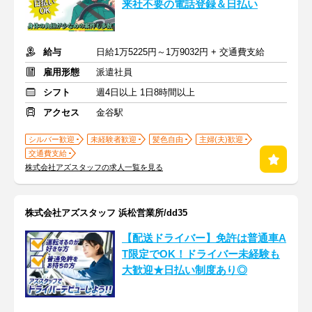
来社不要の電話登録＆日払い
給与
日給1万5225円～1万9032円 + 交通費支給
雇用形態
派遣社員
シフト
週4日以上 1日8時間以上
アクセス
金谷駅
シルバー歓迎
未経験者歓迎
髪色自由
主婦(夫)歓迎
交通費支給
株式会社アズスタッフの求人一覧を見る
株式会社アズスタッフ 浜松営業所/dd35
【配送ドライバー】免許は普通車A
T限定でOK！ドライバー未経験も
大歓迎★日払い制度あり◎