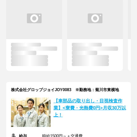
株式会社グロップジョイJOY0083 ※勤務地：菊川市東横地
【車部品の取り出し・目視検査作
業】<寮費・光熱費0円>月収30万以
上！
給与
時給1500円～＋交通費