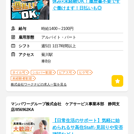
休み×未経験OK！履歴書不要です
ぐ働けます！日払いも◎
給与
時給1400～2100円
雇用形態
アルバイト・パート
シフト
週5日 1日7時間以上
アクセス
菊川駅
車8分
ネイル可
シルバー歓迎
ピアス可
ヒゲ可
未経験者歓迎
株式会社ワークナビの求人一覧を見る
マンパワーグループ株式会社 ケアサービス事業本部 静岡支
店/856962KA
【日常生活のサポート】気軽に始
められるサ高住Staff♪見回りや安否