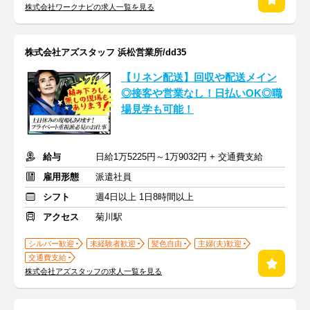
株式会社ワークナビの求人一覧を見る
株式会社アズスタッフ 浜松営業所/dd35
【リネン配送】回収や配送メイン
◎接客や営業なし！日払いOK◎職
場見学も可能！
給与
日給1万5225円～1万9032円 + 交通費支給
雇用形態
派遣社員
シフト
週4日以上 1日8時間以上
アクセス
菊川駅
シルバー歓迎
未経験者歓迎
髪色自由
主婦(夫)歓迎
交通費支給
株式会社アズスタッフの求人一覧を見る