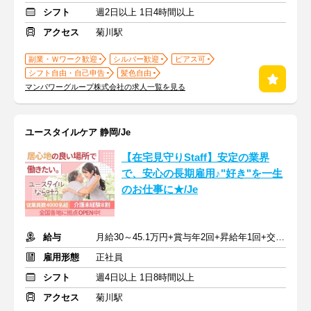
シフト
週2日以上 1日4時間以上
アクセス
菊川駅
副業・Ｗワーク歓迎
シルバー歓迎
ピアス可
シフト自由・自己申告
髪色自由
マンパワーグループ株式会社の求人一覧を見る
ユースタイルケア 静岡/Je
【在宅見守りStaff】安定の業界
で、安心の長期雇用♪"好き"を一生
のお仕事に★/Je
給与
月給30～45.1万円+賞与年2回+昇給年1回+交通費全額
雇用形態
正社員
シフト
週4日以上 1日8時間以上
アクセス
菊川駅