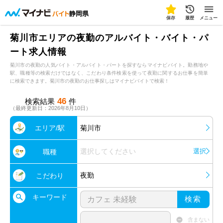
静岡県
保存
履歴
メニュー
菊川市エリアの夜勤のアルバイト・バイト・パ
ート求人情報
菊川市の夜勤の人気バイト・アルバイト・パートを探すならマイナビバイト。勤務地や
駅、職種等の検索だけではなく、こだわり条件検索を使って夜勤に関するお仕事を簡単
に検索できます。菊川市の夜勤のお仕事探しはマイナビバイトで検索！
46
検索結果
件
（最終更新日：2026年8月10日）
エリア/駅
菊川市
選択してください
選択
職種
夜勤
こだわり
キーワード
検索
含まない