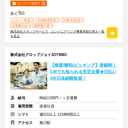
オンライン面接可
5
あと
日
シルバー歓迎
未経験者歓迎
主婦(夫)歓迎
交通費支給
履歴書不要
株式会社スタッフサービス エンジニアリング事業本部の求人一覧
を見る
株式会社グロップジョイJOY0083
【検査/梱包/ピッキング】登録制｜
CMでも知られる安定企業★日払い
OK◎未経験歓迎！
給与
時給1100円～＋交通費
雇用形態
派遣社員
シフト
週5日以上 1日8時間以上
アクセス
菊川駅