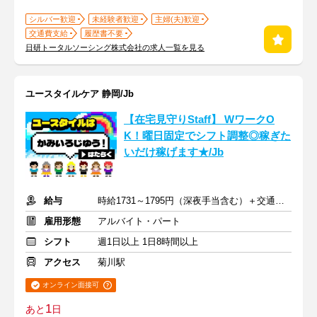
シルバー歓迎
未経験者歓迎
主婦(夫)歓迎
交通費支給
履歴書不要
日研トータルソーシング株式会社の求人一覧を見る
ユースタイルケア 静岡/Jb
【在宅見守りStaff】 WワークO
K！曜日固定でシフト調整◎稼ぎた
いだけ稼げます★/Jb
給与
時給1731～1795円（深夜手当含む）＋交通費支給
雇用形態
アルバイト・パート
シフト
週1日以上 1日8時間以上
アクセス
菊川駅
オンライン面接可
1
あと
日