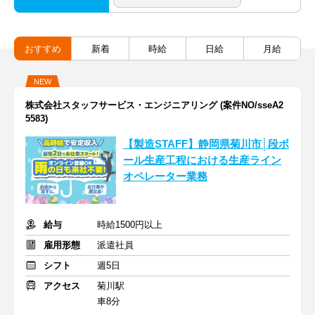
おすすめ
新着
時給
日給
月給
NEW
株式会社スタッフサービス・エンジニアリング (案件NO/sseA2
5583)
【製造STAFF】静岡県菊川市│段ボ
ール生産工程における生産ライン
オペレーター業務
給与
時給1500円以上
雇用形態
派遣社員
シフト
週5日
アクセス
菊川駅
車8分