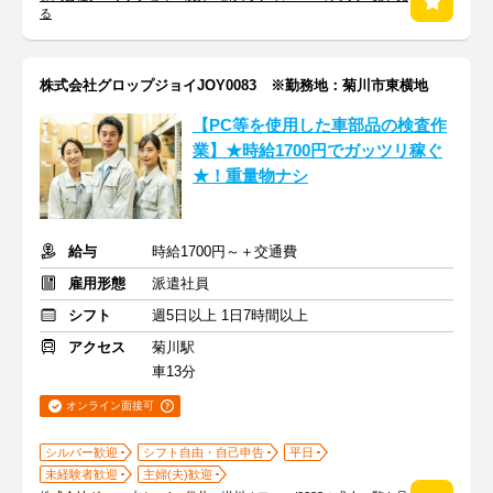
る
株式会社グロップジョイJOY0083 ※勤務地：菊川市東横地
【PC等を使用した車部品の検査作
業】★時給1700円でガッツリ稼ぐ
★！重量物ナシ
給与
時給1700円～＋交通費
雇用形態
派遣社員
シフト
週5日以上 1日7時間以上
アクセス
菊川駅
車13分
オンライン面接可
シルバー歓迎
シフト自由・自己申告
平日
未経験者歓迎
主婦(夫)歓迎