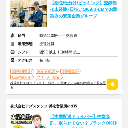
【梱包/仕分け/ピッキング】登録制
≪未経験×日払いOK★≫CMでお馴
染みの安定企業グループ
給与
時給1100円～＋交通費
雇用形態
派遣社員
シフト
週5日以上 1日8時間以上
アクセス
菊川駅
未経験者歓迎
主婦(夫)歓迎
交通費支給
社会保険完備
フリーター歓迎
株式会社グロップジョイ 袋井・掛川オフィス/0083の求人一覧を見
る
株式会社アズスタッフ 浜松営業所/dd35
【中型配送ドライバー】中型免
許、眠らせてない？ブランクOK◎