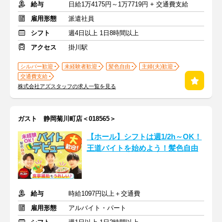
給与
日給1万4175円～1万7719円 + 交通費支給
雇用形態
派遣社員
シフト
週4日以上 1日8時間以上
アクセス
掛川駅
シルバー歓迎
未経験者歓迎
髪色自由
主婦(夫)歓迎
交通費支給
株式会社アズスタッフの求人一覧を見る
ガスト 静岡菊川町店＜018565＞
【ホール】シフトは週1/2h～OK！
王道バイトを始めよう！髪色自由
給与
時給1097円以上＋交通費
雇用形態
アルバイト・パート