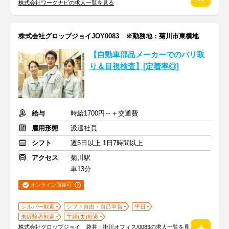
株式会社ワークナビの求人一覧を見る
株式会社グロップジョイJOY0083 ※勤務地：菊川市東横地
【自動車部品メーカーでのバリ取
り＆目視検査】[定着率◎]
給与
時給1700円～＋交通費
雇用形態
派遣社員
シフト
週5日以上 1日7時間以上
アクセス
菊川駅
車13分
オンライン面接可
シルバー歓迎
シフト自由・自己申告
平日
未経験者歓迎
主婦(夫)歓迎
株式会社グロップジョイ 袋井・掛川オフィス/0083の求人一覧を見