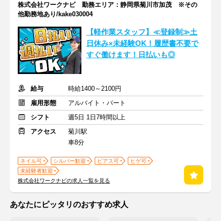
株式会社ワークナビ 勤務エリア：静岡県菊川市加茂 ※その
他勤務地あり/kake030004
【軽作業スタッフ】≪登録制≫土
日休み×未経験OK！履歴書不要で
すぐ働けます！日払いも◎
給与
時給1400～2100円
雇用形態
アルバイト・パート
シフト
週5日 1日7時間以上
アクセス
菊川駅
車8分
ネイル可
シルバー歓迎
ピアス可
ヒゲ可
未経験者歓迎
株式会社ワークナビの求人一覧を見る
あなたにピッタリのおすすめ求人