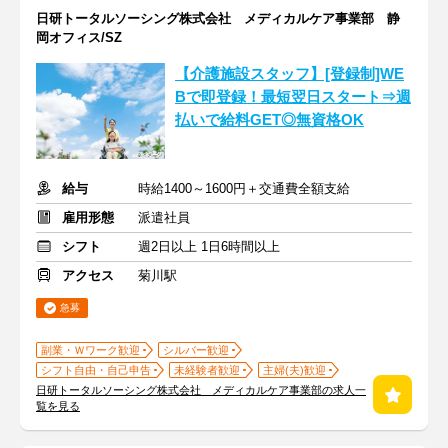
日研トータルソーシング株式会社 メディカルケア事業部 静
岡オフィス/SZ
【介護施設スタッフ】[登録制]WE
Bで即登録！最短翌日スタート⇒週
払いで給料GET◎無資格OK
給与
時給1400～1600円＋交通費全額支給
雇用形態
派遣社員
シフト
週2日以上 1日6時間以上
アクセス
菊川駅
急募
副業・Ｗワーク歓迎
シルバー歓迎
シフト自由・自己申告
未経験者歓迎
主婦(夫)歓迎
日研トータルソーシング株式会社 メディカルケア事業部の求人一
覧を見る