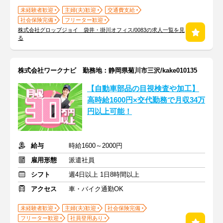
未経験者歓迎
主婦(夫)歓迎
交通費支給
社会保険完備
フリーター歓迎
株式会社グロップジョイ 袋井・掛川オフィス/0083の求人一覧を見
る
株式会社ワークナビ 勤務地：静岡県菊川市三沢/kake010135
【自動車部品の目視検査や加工】
高時給1600円×交代勤務で月収34万
円以上可能！
給与
時給1600～2000円
雇用形態
派遣社員
シフト
週4日以上 1日8時間以上
アクセス
車・バイク通勤OK
未経験者歓迎
主婦(夫)歓迎
社会保険完備
フリーター歓迎
社員登用あり