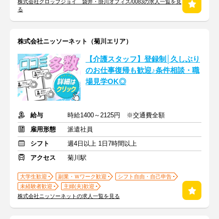
株式会社グロップジョイ 袋井・掛川オフィス/0083の求人一覧を見
る
株式会社ニッソーネット（菊川エリア）
【介護スタッフ】登録制│久しぶり
のお仕事復帰も歓迎♪条件相談・職
場見学OK◎
給与
時給1400～2125円 ※交通費全額
雇用形態
派遣社員
シフト
週4日以上 1日7時間以上
アクセス
菊川駅
大学生歓迎
副業・Ｗワーク歓迎
シフト自由・自己申告
未経験者歓迎
主婦(夫)歓迎
株式会社ニッソーネットの求人一覧を見る