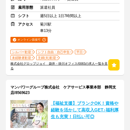
雇用形態
派遣社員
シフト
週5日以上 1日7時間以上
アクセス
菊川駅
車13分
オンライン面接可
シルバー歓迎
シフト自由・自己申告
平日
未経験者歓迎
主婦(夫)歓迎
株式会社グロップジョイ 袋井・掛川オフィス/0083の求人一覧を見
る
マンパワーグループ株式会社 ケアサービス事業本部 静岡支
店/8569623
【福祉支援】ブランクOK！資格や
経験を活かして高収入GET♪福利厚
生も充実！日払い可◎