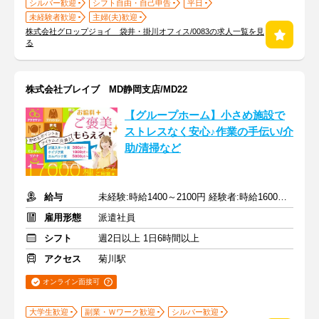
シルバー歓迎
シフト自由・自己申告
平日
未経験者歓迎
主婦(夫)歓迎
株式会社グロップジョイ 袋井・掛川オフィス/0083の求人一覧を見
る
株式会社ブレイブ MD静岡支店/MD22
【グループホーム】小さめ施設で
ストレスなく安心♪作業の手伝い/介
助/清掃など
給与
未経験:時給1400～2100円 経験者:時給1600～2400円+交通費全額
雇用形態
派遣社員
シフト
週2日以上 1日6時間以上
アクセス
菊川駅
オンライン面接可
大学生歓迎
副業・Ｗワーク歓迎
シルバー歓迎