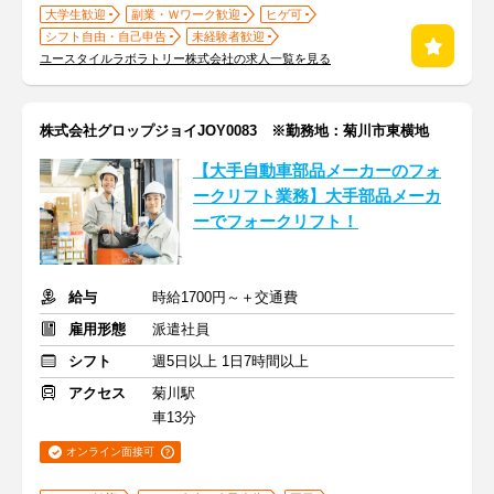
大学生歓迎
副業・Ｗワーク歓迎
ヒゲ可
シフト自由・自己申告
未経験者歓迎
ユースタイルラボラトリー株式会社の求人一覧を見る
株式会社グロップジョイJOY0083 ※勤務地：菊川市東横地
【大手自動車部品メーカーのフォ
ークリフト業務】大手部品メーカ
ーでフォークリフト！
給与
時給1700円～＋交通費
雇用形態
派遣社員
シフト
週5日以上 1日7時間以上
アクセス
菊川駅
車13分
オンライン面接可