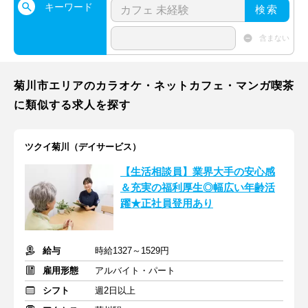
キーワード
検索
含まない
菊川市エリアのカラオケ・ネットカフェ・マンガ喫茶
に類似する求人を探す
ツクイ菊川（デイサービス）
【生活相談員】業界大手の安心感
＆充実の福利厚生◎幅広い年齢活
躍★正社員登用あり
給与
時給1327～1529円
雇用形態
アルバイト・パート
シフト
週2日以上