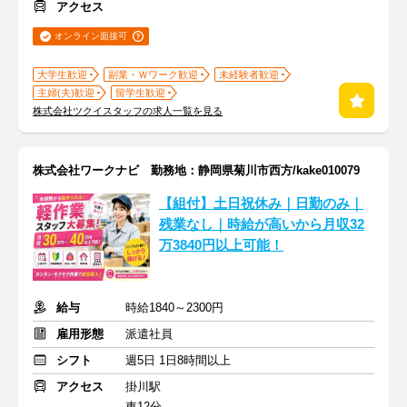
アクセス
オンライン面接可
大学生歓迎
副業・Ｗワーク歓迎
未経験者歓迎
主婦(夫)歓迎
留学生歓迎
株式会社ツクイスタッフの求人一覧を見る
株式会社ワークナビ 勤務地：静岡県菊川市西方/kake010079
【組付】土日祝休み｜日勤のみ｜
残業なし｜時給が高いから月収32
万3840円以上可能！
給与
時給1840～2300円
雇用形態
派遣社員
シフト
週5日 1日8時間以上
アクセス
掛川駅
車12分