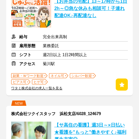
【お弁当の宅配】13～17時から1日
2h～◎急な休みも相談可！子連れ
配達OK♪再配達なし
給与
完全出来高制
雇用形態
業務委託
シフト
週2日以上 1日2時間以上
アクセス
菊川駅
副業・Ｗワーク歓迎
ネイル可
シルバー歓迎
ピアス可
ヒゲ可
ワタミ株式会社の求人一覧を見る
NEW
株式会社ツクイスタッフ 浜松支店/6028_124679
【サ高住の看護】週3日～×日払い
★看護を"もっと"働きやすく♪福利