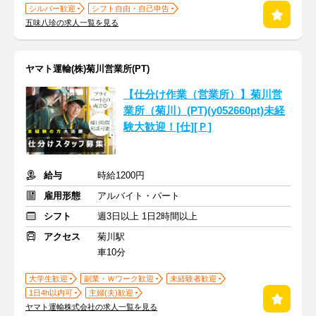
シルバー歓迎
シフト自由・自己申告
五味八珍の求人一覧を見る
ヤマト運輸(株)菊川営業所(PT)
【仕分け作業（営業所）】菊川営
業所（菊川）(PT)(y052660pt)未経
験大歓迎！[仕][Ｐ]
給与
時給1200円
雇用形態
アルバイト・パート
シフト
週3日以上 1日2時間以上
アクセス
菊川駅
車10分
大学生歓迎
副業・Ｗワーク歓迎
未経験者歓迎
1日4h以内可
主婦(夫)歓迎
ヤマト運輸株式会社の求人一覧を見る