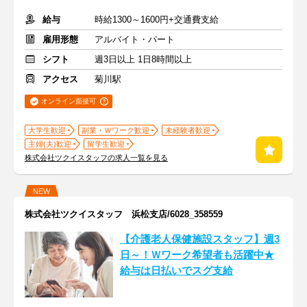
給与
時給1300～1600円+交通費支給
雇用形態
アルバイト・パート
シフト
週3日以上 1日8時間以上
アクセス
菊川駅
オンライン面接可
大学生歓迎
副業・Ｗワーク歓迎
未経験者歓迎
主婦(夫)歓迎
留学生歓迎
株式会社ツクイスタッフの求人一覧を見る
NEW
株式会社ツクイスタッフ 浜松支店/6028_358559
【介護老人保健施設スタッフ】週3
日～！Ｗワーク希望者も活躍中★
給与は日払いでスグ支給