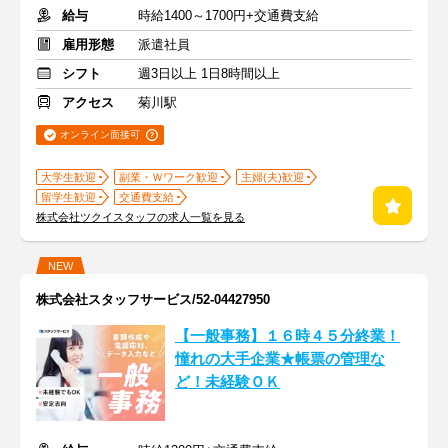
給与
時給1400～1700円+交通費支給
雇用形態
派遣社員
シフト
週3日以上 1日8時間以上
アクセス
菊川駅
オンライン面接可
大学生歓迎
副業・Ｗワーク歓迎
主婦(夫)歓迎
留学生歓迎
交通費支給
株式会社ツクイスタッフの求人一覧を見る
NEW
株式会社スタッフサービス/52-04427950
【一般事務】１６時４５分終業！
憧れの大手企業★帳票の管理な
ど！未経験ＯＫ