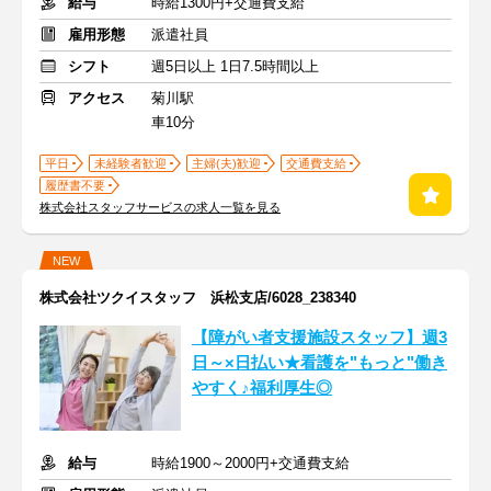
給与
時給1300円+交通費支給
雇用形態
派遣社員
シフト
週5日以上 1日7.5時間以上
アクセス
菊川駅
車10分
平日
未経験者歓迎
主婦(夫)歓迎
交通費支給
履歴書不要
株式会社スタッフサービスの求人一覧を見る
NEW
株式会社ツクイスタッフ 浜松支店/6028_238340
【障がい者支援施設スタッフ】週3
日～×日払い★看護を"もっと"働き
やすく♪福利厚生◎
給与
時給1900～2000円+交通費支給