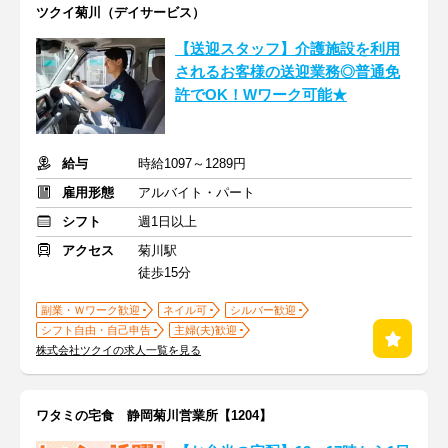
ツクイ菊川（デイサービス）
【送迎スタッフ】介護施設を利用
されるお客様の送迎業務◎普通免
許でOK！Wワーク可能★
給与
時給1097～1289円
雇用形態
アルバイト・パート
シフト
週1日以上
アクセス
菊川駅
徒歩15分
副業・Ｗワーク歓迎
ネイル可
シルバー歓迎
シフト自由・自己申告
主婦(夫)歓迎
株式会社ツクイの求人一覧を見る
ワタミの宅食 静岡菊川営業所【1204】