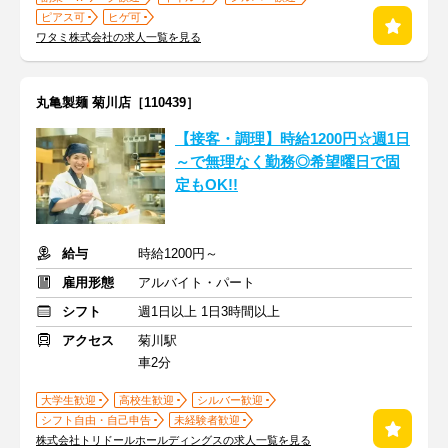
ピアス可
ヒゲ可
ワタミ株式会社の求人一覧を見る
丸亀製麺 菊川店［110439］
【接客・調理】時給1200円☆週1日
～で無理なく勤務◎希望曜日で固
定もOK!!
給与
時給1200円～
雇用形態
アルバイト・パート
シフト
週1日以上 1日3時間以上
アクセス
菊川駅
車2分
大学生歓迎
高校生歓迎
シルバー歓迎
シフト自由・自己申告
未経験者歓迎
株式会社トリドールホールディングスの求人一覧を見る