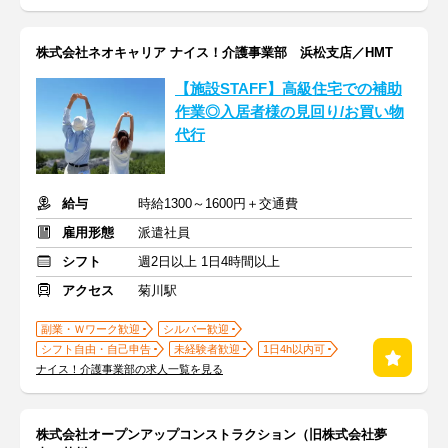
株式会社ネオキャリア ナイス！介護事業部 浜松支店／HMT
【施設STAFF】高級住宅での補助
作業◎入居者様の見回り/お買い物
代行
給与
時給1300～1600円＋交通費
雇用形態
派遣社員
シフト
週2日以上 1日4時間以上
アクセス
菊川駅
副業・Ｗワーク歓迎
シルバー歓迎
シフト自由・自己申告
未経験者歓迎
1日4h以内可
ナイス！介護事業部の求人一覧を見る
株式会社オープンアップコンストラクション（旧株式会社夢