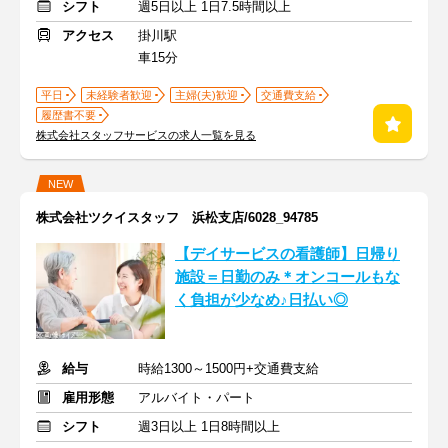
シフト
週5日以上 1日7.5時間以上
アクセス
掛川駅
車15分
平日
未経験者歓迎
主婦(夫)歓迎
交通費支給
履歴書不要
株式会社スタッフサービスの求人一覧を見る
NEW
株式会社ツクイスタッフ 浜松支店/6028_94785
【デイサービスの看護師】日帰り
施設＝日勤のみ＊オンコールもな
く負担が少なめ♪日払い◎
給与
時給1300～1500円+交通費支給
雇用形態
アルバイト・パート
シフト
週3日以上 1日8時間以上