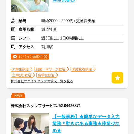
厚生充実◎
給与
時給2000～2200円+交通費支給
雇用形態
派遣社員
シフト
週3日以上 1日6時間以上
アクセス
菊川駅
オンライン面接可
大学生歓迎
副業・Ｗワーク歓迎
未経験者歓迎
主婦(夫)歓迎
留学生歓迎
株式会社ツクイスタッフの求人一覧を見る
NEW
株式会社スタッフサービス/52-04426871
【一般事務】★簡単なデータ入力
業務＊動きのある事務★残業少な
め★