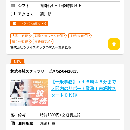
シフト
週3日以上 1日8時間以上
アクセス
菊川駅
オンライン面接可
大学生歓迎
副業・Ｗワーク歓迎
主婦(夫)歓迎
留学生歓迎
交通費支給
株式会社ツクイスタッフの求人一覧を見る
NEW
株式会社スタッフサービス/52-04416025
【一般事務】＜１６時４５分まで
＞部内のサポート業務！未経験ス
タートＯＫ◎
給与
時給1300円+交通費支給
雇用形態
派遣社員