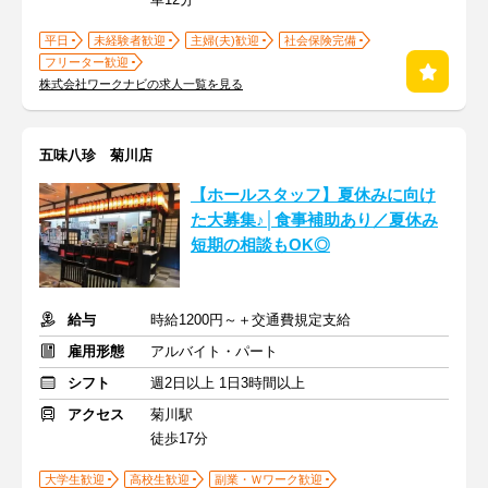
平日
未経験者歓迎
主婦(夫)歓迎
社会保険完備
フリーター歓迎
株式会社ワークナビの求人一覧を見る
五味八珍 菊川店
【ホールスタッフ】夏休みに向け
た大募集♪│食事補助あり／夏休み
短期の相談もOK◎
給与
時給1200円～＋交通費規定支給
雇用形態
アルバイト・パート
シフト
週2日以上 1日3時間以上
アクセス
菊川駅
徒歩17分
大学生歓迎
高校生歓迎
副業・Ｗワーク歓迎