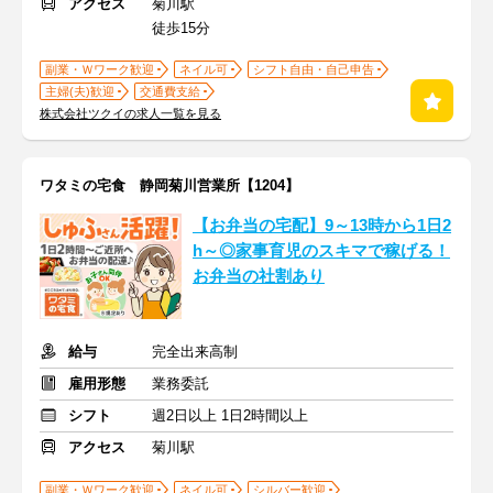
アクセス
菊川駅
徒歩15分
副業・Ｗワーク歓迎
ネイル可
シフト自由・自己申告
主婦(夫)歓迎
交通費支給
株式会社ツクイの求人一覧を見る
ワタミの宅食 静岡菊川営業所【1204】
【お弁当の宅配】9～13時から1日2
h～◎家事育児のスキマで稼げる！
お弁当の社割あり
給与
完全出来高制
雇用形態
業務委託
シフト
週2日以上 1日2時間以上
アクセス
菊川駅
副業・Ｗワーク歓迎
ネイル可
シルバー歓迎