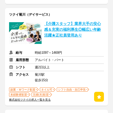
ツクイ菊川（デイサービス）
【介護スタッフ】業界大手の安心
感＆充実の福利厚生◎幅広い年齢
活躍★正社員登用あり
給与
時給1097～1469円
雇用形態
アルバイト・パート
シフト
週2日以上
アクセス
菊川駅
徒歩15分
副業・Ｗワーク歓迎
ネイル可
シフト自由・自己申告
未経験者歓迎
主婦(夫)歓迎
株式会社ツクイの求人一覧を見る