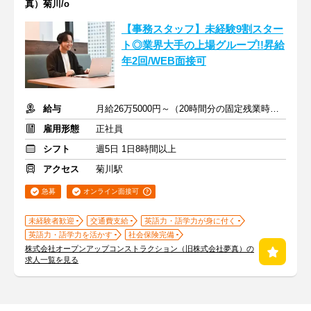
真）菊川/o
【事務スタッフ】未経験9割スター
ト◎業界大手の上場グループ!!昇給
年2回/WEB面接可
給与
月給26万5000円～（20時間分の固定残業時間代を含む）
雇用形態
正社員
シフト
週5日 1日8時間以上
アクセス
菊川駅
急募
オンライン面接可
未経験者歓迎
交通費支給
英語力・語学力が身に付く
英語力・語学力を活かす
社会保険完備
株式会社オープンアップコンストラクション（旧株式会社夢真）の
求人一覧を見る