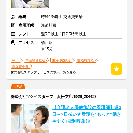
給与
時給1350円+交通費支給
雇用形態
派遣社員
シフト
週5日以上 1日7.5時間以上
アクセス
菊川駅
車15分
平日
未経験者歓迎
主婦(夫)歓迎
交通費支給
履歴書不要
株式会社スタッフサービスの求人一覧を見る
NEW
株式会社ツクイスタッフ 浜松支店/6028_204439
【介護老人保健施設の看護師】週3
日～×日払い★看護を"もっと"働き
やすく♪福利厚生◎