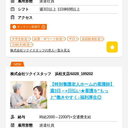
雇用形態
派遣社員
シフト
週3日以上 1日8時間以上
アクセス
オンライン面接可
大学生歓迎
副業・Ｗワーク歓迎
平日
未経験者歓迎
主婦(夫)歓迎
株式会社ツクイスタッフの求人一覧を見る
NEW
株式会社ツクイスタッフ 浜松支店/6028_189202
【特別養護老人ホームの看護師】
週3日～×日払い★看護を"もっ
と"働きやすく♪福利厚生◎
給与
時給2000～2200円+交通費支給
雇用形態
派遣社員