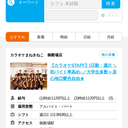
キーワード
検索
含まない
おすすめ
新着
時給
日給
月給
他の店舗
カラオケまねきねこ 御殿場店
【カラオケSTAFF】[日勤・週2] ＼
初バイト率高め♪／大学生多数＝居
心地◎髪色自由★
給与
(1)時給1120円以上 (2)時給1120円以上 (3)時給1100円以上
雇用形態
アルバイト・パート
シフト
週2日 1日3時間以上
アクセス
御殿場駅