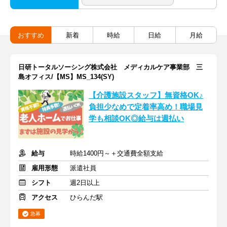
おすすめ
新着
時給
日給
月給
日研トータルソーシング株式会社 メディカルケア事業部 三
島オフィス/【MS】MS_134(SY)
【介護施設スタッフ】無資格OK♪
負担少なめで定着率高め！職場見
学も相談OK◎給与は週払い
給与
時給1400円～＋交通費全額支給
雇用形態
派遣社員
シフト
週2日以上
アクセス
ひらんだ駅
急募