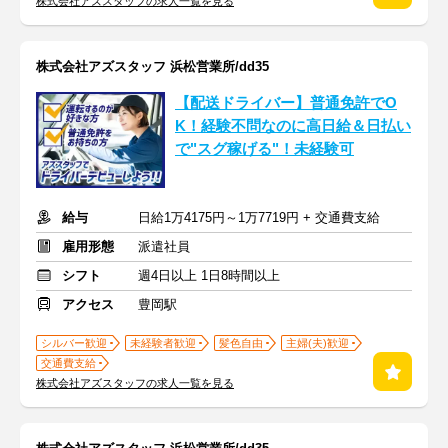
株式会社アズスタッフの求人一覧を見る
株式会社アズスタッフ 浜松営業所/dd35
【配送ドライバー】普通免許でO
K！経験不問なのに高日給＆日払い
で"スグ稼げる"！未経験可
給与
日給1万4175円～1万7719円 + 交通費支給
雇用形態
派遣社員
シフト
週4日以上 1日8時間以上
アクセス
豊岡駅
シルバー歓迎
未経験者歓迎
髪色自由
主婦(夫)歓迎
交通費支給
株式会社アズスタッフの求人一覧を見る