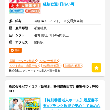
経験歓迎♪日払い可
給与
時給1400～2125円 ※交通費全額
雇用形態
派遣社員
シフト
週3日以上 1日4時間以上
アクセス
豊岡駅
急募
副業・Ｗワーク歓迎
シルバー歓迎
シフト自由・自己申告
未経験者歓迎
主婦(夫)歓迎
株式会社ニッソーネットの求人一覧を見る
株式会社ゼフィロス（勤務地：静岡県磐田市）※案件ID：静00
013
【特別養護老人ホーム】履歴書不
要×ブランク歓迎で安心して始めら