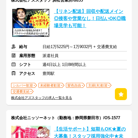
株式会社アズスタッフ 浜松営業所/dd35
【リネン配送】回収や配送メイン
◎接客や営業なし！日払いOK◎職
場見学も可能！
給与
日給1万5225円～1万9032円 + 交通費支給
雇用形態
派遣社員
シフト
週4日以上 1日8時間以上
アクセス
豊岡駅
シルバー歓迎
未経験者歓迎
髪色自由
主婦(夫)歓迎
交通費支給
株式会社アズスタッフの求人一覧を見る
株式会社ニッソーネット（勤務地：静岡県磐田市）/OS-1577
【生活サポート】短期もOK★夏の
大募集！スタッフ採用強化中★未