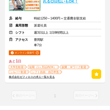
れる◎日払いもOK！
給与
時給1250～1400円＋交通費全額支給
雇用形態
派遣社員
シフト
週3日以上 1日8時間以上
アクセス
豊岡駅
車7分
オンライン面接可
1
あと
日
大学生歓迎
短期（1ヶ月以内OK）
副業・Ｗワーク歓迎
シルバー歓迎
シフト自由・自己申告
株式会社ゼフィロスの求人一覧を見る
1
前のページへ
次のページへ