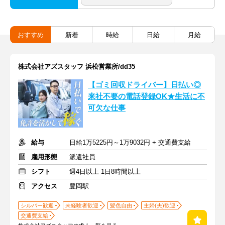
おすすめ
新着
時給
日給
月給
株式会社アズスタッフ 浜松営業所/dd35
【ゴミ回収ドライバー】日払い◎
来社不要の電話登録OK★生活に不
可欠な仕事
給与
日給1万5225円～1万9032円 + 交通費支給
雇用形態
派遣社員
シフト
週4日以上 1日8時間以上
アクセス
豊岡駅
シルバー歓迎
未経験者歓迎
髪色自由
主婦(夫)歓迎
交通費支給