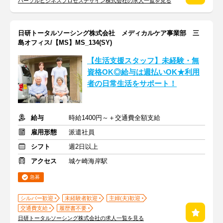
パーソルビジネスプロセスデザイン株式会社の求人一覧を見る
日研トータルソーシング株式会社 メディカルケア事業部 三
島オフィス/【MS】MS_134(SY)
【生活支援スタッフ】未経験・無
資格OK◎給与は週払いOK★利用
者の日常生活をサポート！
給与
時給1400円～＋交通費全額支給
雇用形態
派遣社員
シフト
週2日以上
アクセス
城ケ崎海岸駅
急募
シルバー歓迎
未経験者歓迎
主婦(夫)歓迎
交通費支給
履歴書不要
日研トータルソーシング株式会社の求人一覧を見る