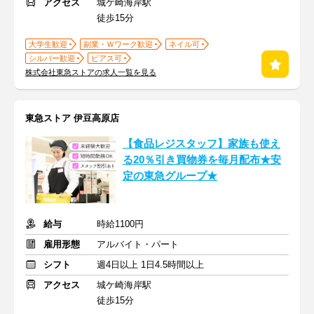
アクセス
城ケ崎海岸駅
徒歩15分
大学生歓迎
副業・Ｗワーク歓迎
ネイル可
シルバー歓迎
ピアス可
株式会社東急ストアの求人一覧を見る
東急ストア 伊豆高原店
【食品レジスタッフ】家族も使え
る20％引き買物券を毎月配布★安
定の東急グループ★
給与
時給1100円
雇用形態
アルバイト・パート
シフト
週4日以上 1日4.5時間以上
アクセス
城ケ崎海岸駅
徒歩15分