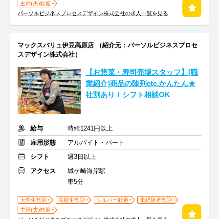
主婦(夫)歓迎
パーソルビジネスプロセスデザイン株式会社の求人一覧を見る
マックスバリュ伊豆高原店 （紹介元：パーソルビジネスプロセ
スデザイン株式会社）
【お惣菜・寿司売場スタッフ】[職
業紹介]商品の陳列etc.かんたん★
社割あり！シフト相談OK
給与
時給1241円以上
雇用形態
アルバイト・パート
シフト
週3日以上
アクセス
城ケ崎海岸駅
車5分
大学生歓迎
高校生歓迎
シルバー歓迎
未経験者歓迎
主婦(夫)歓迎