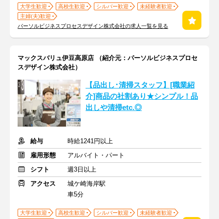
大学生歓迎
高校生歓迎
シルバー歓迎
未経験者歓迎
主婦(夫)歓迎
パーソルビジネスプロセスデザイン株式会社の求人一覧を見る
マックスバリュ伊豆高原店 （紹介元：パーソルビジネスプロセ
スデザイン株式会社）
【品出し･清掃スタッフ】[職業紹
介]商品の社割あり★シンプル！品
出しや清掃etc.◎
給与
時給1241円以上
雇用形態
アルバイト・パート
シフト
週3日以上
アクセス
城ケ崎海岸駅
車5分
大学生歓迎
高校生歓迎
シルバー歓迎
未経験者歓迎