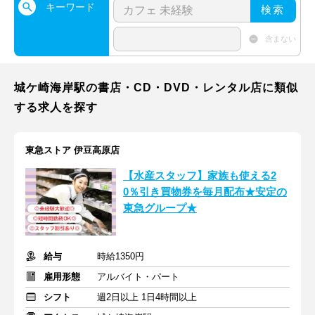
キーワード
検索
含まない
城ケ崎海岸駅の書店・CD・DVD・レンタル店に類似
する求人を探す
東急ストア 伊豆高原店
【水産スタッフ】家族も使える2
0％引き買物券を毎月配布★安定の
東急グループ★
給与
時給1350円
雇用形態
アルバイト・パート
シフト
週2日以上 1日4時間以上