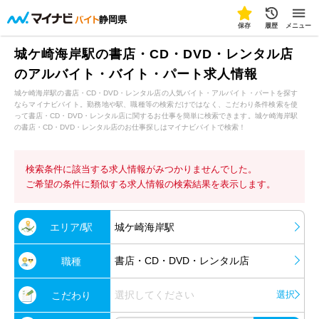
静岡県
保存
履歴
メニュー
城ケ崎海岸駅の書店・CD・DVD・レンタル店
のアルバイト・バイト・パート求人情報
城ケ崎海岸駅の書店・CD・DVD・レンタル店の人気バイト・アルバイト・パートを探す
ならマイナビバイト。勤務地や駅、職種等の検索だけではなく、こだわり条件検索を使
って書店・CD・DVD・レンタル店に関するお仕事を簡単に検索できます。城ケ崎海岸駅
の書店・CD・DVD・レンタル店のお仕事探しはマイナビバイトで検索！
検索条件に該当する求人情報がみつかりませんでした。
ご希望の条件に類似する求人情報の検索結果を表示します。
エリア/駅
城ケ崎海岸駅
書店・CD・DVD・レンタル店
職種
選択してください
選択
こだわり