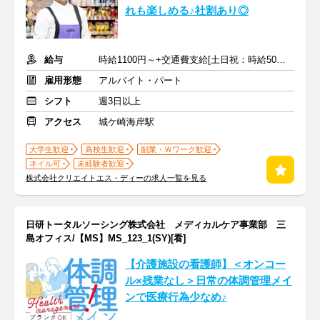
れも楽しめる♪社割あり◎
給与
時給1100円～+交通費支給[土日祝：時給50円UP]
雇用形態
アルバイト・パート
シフト
週3日以上
アクセス
城ケ崎海岸駅
大学生歓迎
高校生歓迎
副業・Ｗワーク歓迎
ネイル可
未経験者歓迎
株式会社クリエイトエス・ディーの求人一覧を見る
日研トータルソーシング株式会社 メディカルケア事業部 三
島オフィス/【MS】MS_123_1(SY)[看]
【介護施設の看護師】＜オンコー
ル×残業なし＞日常の体調管理メイ
ンで医療行為少なめ♪