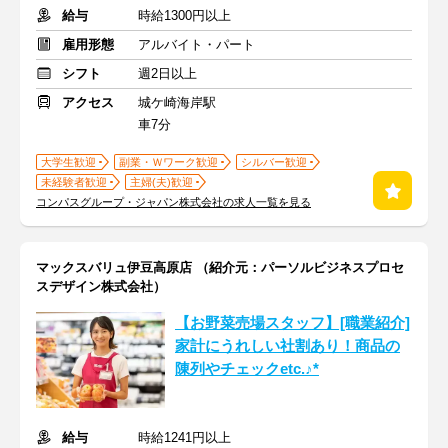
給与
時給1300円以上
雇用形態
アルバイト・パート
シフト
週2日以上
アクセス
城ケ崎海岸駅
車7分
大学生歓迎
副業・Ｗワーク歓迎
シルバー歓迎
未経験者歓迎
主婦(夫)歓迎
コンパスグループ・ジャパン株式会社の求人一覧を見る
マックスバリュ伊豆高原店 （紹介元：パーソルビジネスプロセ
スデザイン株式会社）
【お野菜売場スタッフ】[職業紹介]
家計にうれしい社割あり！商品の
陳列やチェックetc.♪*
給与
時給1241円以上