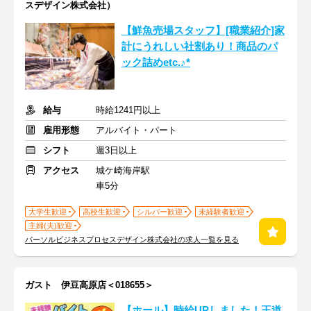
スデザイン株式会社）
【鮮魚売場スタッフ】[職業紹介]家
計にうれしい社割あり！商品のパ
ック詰めetc.♪*
給与
時給1241円以上
雇用形態
アルバイト・パート
シフト
週3日以上
アクセス
城ケ崎海岸駅
車5分
大学生歓迎
高校生歓迎
シルバー歓迎
未経験者歓迎
主婦(夫)歓迎
パーソルビジネスプロセスデザイン株式会社の求人一覧を見る
ガスト 伊豆高原店＜018655＞
【ホール】時給UPしました！王道