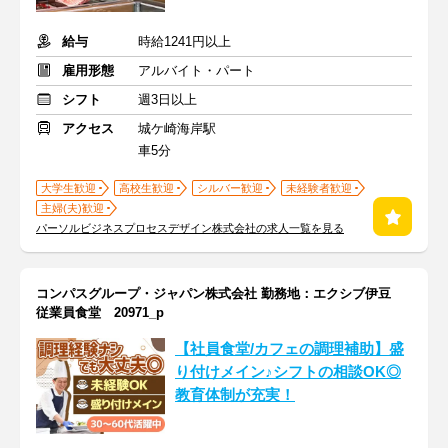
給与
時給1241円以上
雇用形態
アルバイト・パート
シフト
週3日以上
アクセス
城ケ崎海岸駅
車5分
大学生歓迎
高校生歓迎
シルバー歓迎
未経験者歓迎
主婦(夫)歓迎
パーソルビジネスプロセスデザイン株式会社の求人一覧を見る
コンパスグループ・ジャパン株式会社 勤務地：エクシブ伊豆
従業員食堂 20971_p
【社員食堂/カフェの調理補助】盛
り付けメイン♪シフトの相談OK◎
教育体制が充実！