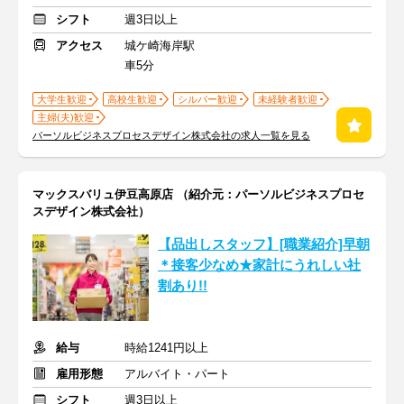
シフト
週3日以上
アクセス
城ケ崎海岸駅
車5分
大学生歓迎
高校生歓迎
シルバー歓迎
未経験者歓迎
主婦(夫)歓迎
パーソルビジネスプロセスデザイン株式会社の求人一覧を見る
マックスバリュ伊豆高原店 （紹介元：パーソルビジネスプロセ
スデザイン株式会社）
【品出しスタッフ】[職業紹介]早朝
＊接客少なめ★家計にうれしい社
割あり!!
給与
時給1241円以上
雇用形態
アルバイト・パート
シフト
週3日以上