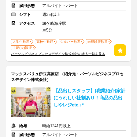
雇用形態
アルバイト・パート
シフト
週3日以上
アクセス
城ケ崎海岸駅
車5分
大学生歓迎
高校生歓迎
シルバー歓迎
未経験者歓迎
主婦(夫)歓迎
パーソルビジネスプロセスデザイン株式会社の求人一覧を見る
マックスバリュ伊豆高原店 （紹介元：パーソルビジネスプロセ
スデザイン株式会社）
【品出しスタッフ】[職業紹介]家計
にうれしい社割あり！商品の品出
しやレジetc.♪*
給与
時給1241円以上
雇用形態
アルバイト・パート