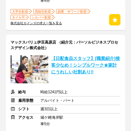
車4分
大学生歓迎
高校生歓迎
副業・Ｗワーク歓迎
ネイル可
シルバー歓迎
株式会社カインズの求人一覧を見る
マックスバリュ伊豆高原店 （紹介元：パーソルビジネスプロセ
スデザイン株式会社）
【日配食品スタッフ】[職業紹介]接
客少なめ！シンプルワーク★家計
にうれしい社割あり!!
給与
時給1241円以上
雇用形態
アルバイト・パート
シフト
週3日以上
アクセス
城ケ崎海岸駅
車5分