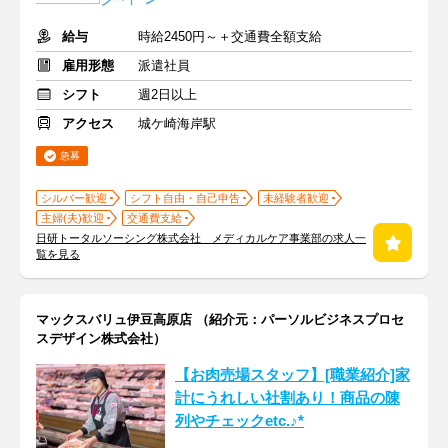
給与
時給2450円～＋交通費全額支給
雇用形態
派遣社員
シフト
週2日以上
アクセス
城ケ崎海岸駅
急募
シルバー歓迎
シフト自由・自己申告
未経験者歓迎
主婦(夫)歓迎
交通費支給
日研トータルソーシング株式会社 メディカルケア事業部の求人一
覧を見る
マックスバリュ伊豆高原店 （紹介元：パーソルビジネスプロセ
スデザイン株式会社）
【お肉売場スタッフ】[職業紹介]家
計にうれしい社割あり！商品の陳
列やチェックetc.♪*