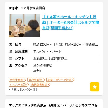
すき家 135号伊東吉田店
【すき家のホール・キッチン】日
勤｜オーダー&お会計はセルフで簡
単◎[早朝手当あり]
給与
時給1200円～【早朝】時給+150円 ※交通費支給
雇用形態
アルバイト・パート
シフト
週2日以上 1日2時間以上
アクセス
城ケ崎海岸駅
車6分
大学生歓迎
高校生歓迎
副業・Ｗワーク歓迎
シルバー歓迎
未経験者歓迎
すき家の求人一覧を見る
マックスバリュ伊豆高原店 （紹介元：パーソルビジネスプロセ