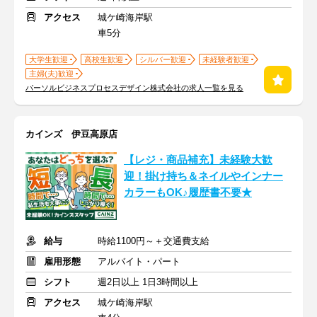
アクセス
城ケ崎海岸駅
車5分
大学生歓迎
高校生歓迎
シルバー歓迎
未経験者歓迎
主婦(夫)歓迎
パーソルビジネスプロセスデザイン株式会社の求人一覧を見る
カインズ 伊豆高原店
【レジ・商品補充】未経験大歓
迎！掛け持ち＆ネイルやインナー
カラーもOK♪履歴書不要★
給与
時給1100円～＋交通費支給
雇用形態
アルバイト・パート
シフト
週2日以上 1日3時間以上
アクセス
城ケ崎海岸駅