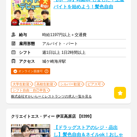
バイトを始めよう！髪色自由
給与
時給1197円以上＋交通費
雇用形態
アルバイト・パート
シフト
週1日以上 1日2時間以上
アクセス
城ケ崎海岸駅
オンライン面接可
大学生歓迎
高校生歓迎
シルバー歓迎
ピアス可
シフト自由・自己申告
株式会社すかいらーくレストランツの求人一覧を見る
クリエイトエス・ディー 伊豆高原店 【0399】
【ドラッグストアのレジ・品出
し】髪色自由＆ネイルok！おしゃ