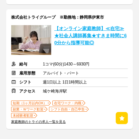
株式会社トライグループ ※勤務地：静岡県伊東市
【オンライン家庭教師】≪在宅≫
★社会人講師募集★すきま時間に6
0分から指導可能◎
給与
1コマ(60分)1430～6930円
雇用形態
アルバイト・パート
シフト
週1日以上 1日1時間以上
アクセス
城ケ崎海岸駅
短期（1ヶ月以内OK）
在宅ワーク・内職
副業・Ｗワーク歓迎
シフト自由・自己申告
未経験者歓迎
家庭教師のトライの求人一覧を見る