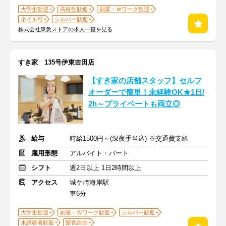
大学生歓迎
高校生歓迎
副業・Ｗワーク歓迎
ネイル可
シルバー歓迎
株式会社東急ストアの求人一覧を見る
すき家 135号伊東吉田店
【すき家の店舗スタッフ】セルフ
オーダーで簡単！未経験OK★1日/
2h～プライベートも両立◎
給与
時給1500円～(深夜手当込) ※交通費支給
雇用形態
アルバイト・パート
シフト
週2日以上 1日2時間以上
アクセス
城ケ崎海岸駅
車6分
大学生歓迎
副業・Ｗワーク歓迎
シルバー歓迎
未経験者歓迎
髪色自由