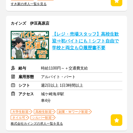
すき家の求人一覧を見る
カインズ 伊豆高原店
【レジ・売場スタッフ】高校生歓
迎⇒初バイトにも！シフト自由で
学校と両立も◎履歴書不要
給与
時給1100円～＋交通費支給
雇用形態
アルバイト・パート
シフト
週2日以上 1日3時間以上
アクセス
城ケ崎海岸駅
車4分
大学生歓迎
高校生歓迎
副業・Ｗワーク歓迎
ネイル可
シルバー歓迎
株式会社カインズの求人一覧を見る