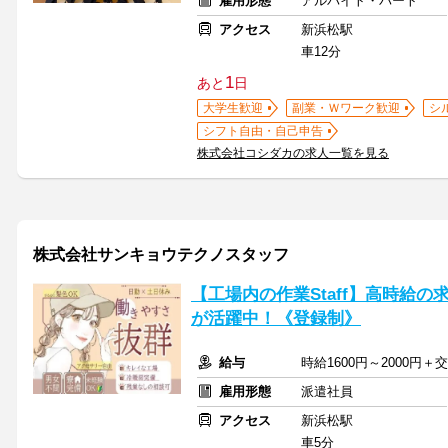
雇用形態
アルバイト・パート
アクセス
新浜松駅
車12分
1
あと
日
大学生歓迎
副業・Ｗワーク歓迎
シ
シフト自由・自己申告
株式会社コシダカの求人一覧を見る
株式会社サンキョウテクノスタッフ
【工場内の作業Staff】高時給の
が活躍中！《登録制》
給与
時給1600円～2000
雇用形態
派遣社員
アクセス
新浜松駅
車5分