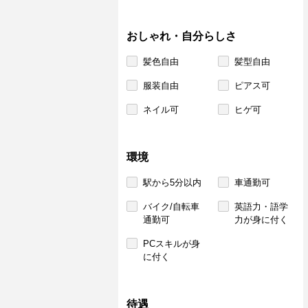
おしゃれ・自分らしさ
髪色自由
髪型自由
服装自由
ピアス可
ネイル可
ヒゲ可
環境
駅から5分以内
車通勤可
バイク/自転車
英語力・語学
通勤可
力が身に付く
PCスキルが身
に付く
待遇