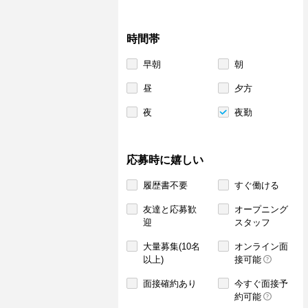
時間帯
早朝
朝
昼
夕方
夜
夜勤
応募時に嬉しい
履歴書不要
すぐ働ける
友達と応募歓
オープニング
迎
スタッフ
大量募集(10名
オンライン面
以上)
接可能
面接確約あり
今すぐ面接予
約可能