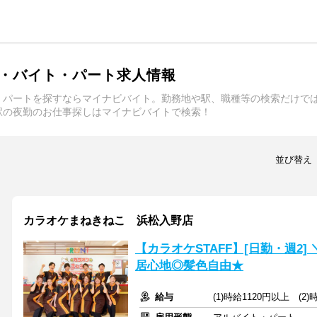
・バイト・パート求人情報
・パートを探すならマイナビバイト。勤務地や駅、職種等の検索だけで
駅の夜勤のお仕事探しはマイナビバイトで検索！
並び替え
カラオケまねきねこ 浜松入野店
【カラオケSTAFF】[日勤・週2
居心地◎髪色自由★
給与
(1)時給1120円以上 (2