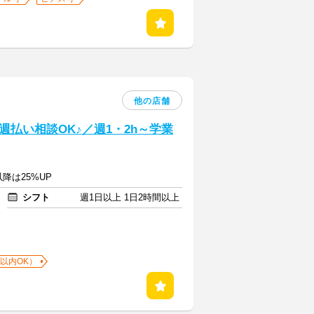
他の店舗
払い相談OK♪／週1・2h～学業
以降は25%UP
シフト
週1日以上 1日2時間以上
以内OK）