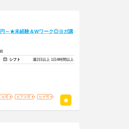
0円～★未経験＆Wワーク◎ヨガ講
給
シフト
週2日以上 1日4時間以上
イル可
ピアス可
ヒゲ可