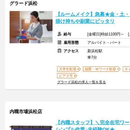
グラード浜松
【ルームメイク】急募★金・土・
掛け持ちや副業にピッタリ
給与
[金曜日]時給1100円～ 
雇用形態
アルバイト・パート
アクセス
新浜松駅
車7分
大学生歓迎
副業・Ｗワーク歓迎
ネ
ピアス可
グラード浜松の求人一覧を見る
内職市場浜松店
【内職スタッフ】＼完全在宅ワー
シンプル作業♪未経験OK★