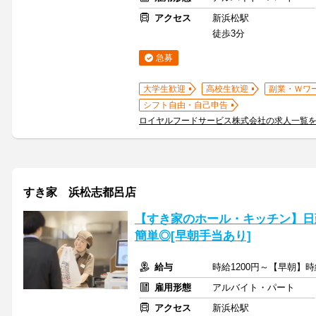
アクセス
新浜松駅
徒歩3分
急募
大学生歓迎
高校生歓迎
副業・Ｗワ
シフト自由・自己申告
ロイヤルフードサービス株式会社の求人一覧
すき家 浜松志都呂店
【すき家のホール・キッチン】日
簡単◎[早朝手当あり]
給与
時給1200円～【早朝】時
雇用形態
アルバイト・パート
アクセス
新浜松駅