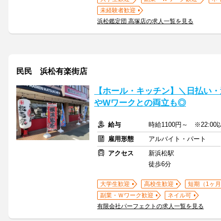
未経験者歓迎
浜松鑑定団 高塚店の求人一覧を見る
民民 浜松有楽街店
【ホール・キッチン】＼日払い・週
やWワークとの両立も◎
給与
時給1100円～ ※22:00
雇用形態
アルバイト・パート
アクセス
新浜松駅
徒歩6分
大学生歓迎
高校生歓迎
短期（1ヶ月
副業・Ｗワーク歓迎
ネイル可
有限会社パーフェクトの求人一覧を見る