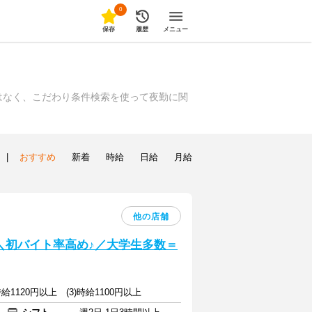
0
保存
履歴
メニュー
はなく、こだわり条件検索を使って夜勤に関
|
おすすめ
新着
時給
日給
月給
他の店舗
] ＼初バイト率高め♪／大学生多数＝
)時給1120円以上 (3)時給1100円以上