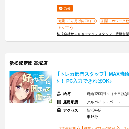
急募
短期（1ヶ月以内OK）
副業・Ｗワーク歓
ヒゲ可
株式会社サンキョウテクノスタッフ 豊橋営
浜松鑑定団 高塚店
【トレカ部門スタッフ】MAX時給
ト！ PC入力できればOK♪
給与
時給1200円～（土日祝は時
雇用形態
アルバイト・パート
アクセス
新浜松駅
車16分
大学生歓迎
副業・Ｗワーク歓迎
ネ