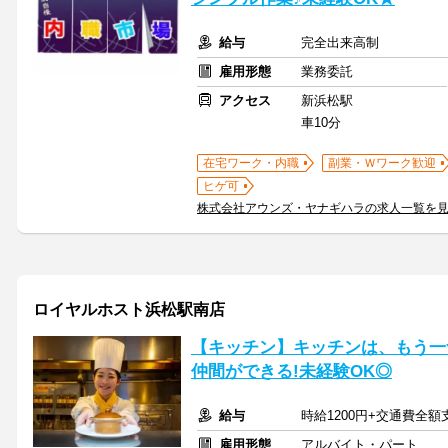
給与
完全出来高制
雇用形態
業務委託
アクセス
新浜松駅
車10分
在宅ワーク・内職
副業・Ｗワーク歓迎
ヒゲ可
株式会社アウンズ・ヤナギハラの求人一覧を
ロイヤルホスト浜松駅南店
【キッチン】キッチンは、もう一
仲間ができる!未経験OK◎
給与
時給1200円+交通費全額
雇用形態
アルバイト・パート