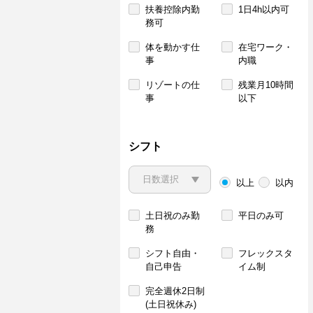
扶養控除内勤
1日4h以内可
務可
体を動かす仕
在宅ワーク・
事
内職
リゾートの仕
残業月10時間
事
以下
シフト
以上
以内
土日祝のみ勤
平日のみ可
務
シフト自由・
フレックスタ
自己申告
イム制
完全週休2日制
(土日祝休み)