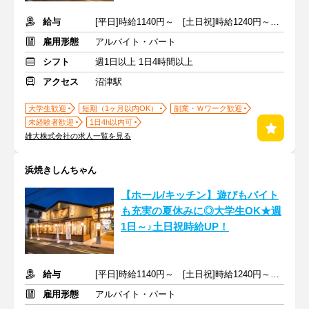
給与
[平日]時給1140円～ [土日祝]時給1240円～ ＋交通費規定支給
雇用形態
アルバイト・パート
シフト
週1日以上 1日4時間以上
アクセス
沼津駅
大学生歓迎
短期（1ヶ月以内OK）
副業・Ｗワーク歓迎
未経験者歓迎
1日4h以内可
雄大株式会社の求人一覧を見る
浜焼きしんちゃん
【ホール/キッチン】遊びもバイト
も充実の夏休みに◎大学生OK★週
1日～♪土日祝時給UP！
給与
[平日]時給1140円～ [土日祝]時給1240円～ ＋交通費規定支給
雇用形態
アルバイト・パート