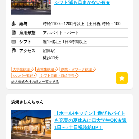
シフト減も◎まかない有★
給与
時給1100～1200円以上（土日祝:時給＋100円）＋交通費支給
雇用形態
アルバイト・パート
シフト
週1日以上 1日3時間以上
アクセス
沼津駅
徒歩11分
大学生歓迎
高校生歓迎
副業・Ｗワーク歓迎
シルバー歓迎
シフト自由・自己申告
雄大株式会社の求人一覧を見る
浜焼きしんちゃん
【ホール/キッチン】遊びもバイト
も充実の夏休みに◎大学生OK★週
1日～♪土日祝時給UP！