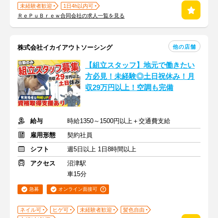
未経験者歓迎
1日4h以内可
ＲｅＰｕＢｒｅｗ合同会社の求人一覧を見る
他の店舗
株式会社イカイアウトソーシング
【組立スタッフ】地元で働きたい
方必見！未経験◎土日祝休み！月
収29万円以上！空調も完備
給与
時給1350～1500円以上＋交通費支給
雇用形態
契約社員
シフト
週5日以上 1日8時間以上
アクセス
沼津駅
車15分
急募
オンライン面接可
ネイル可
ヒゲ可
未経験者歓迎
髪色自由