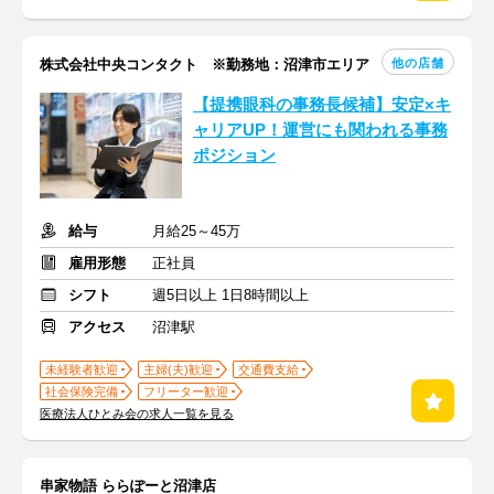
他の店舗
株式会社中央コンタクト ※勤務地：沼津市エリア
【提携眼科の事務長候補】安定×キ
ャリアUP！運営にも関われる事務
ポジション
給与
月給25～45万
雇用形態
正社員
シフト
週5日以上 1日8時間以上
アクセス
沼津駅
未経験者歓迎
主婦(夫)歓迎
交通費支給
社会保険完備
フリーター歓迎
医療法人ひとみ会の求人一覧を見る
串家物語 ららぽーと沼津店