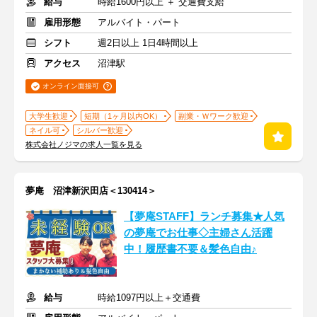
給与
時給1600円以上 ＋ 交通費支給
雇用形態
アルバイト・パート
シフト
週2日以上 1日4時間以上
アクセス
沼津駅
オンライン面接可
大学生歓迎
短期（1ヶ月以内OK）
副業・Ｗワーク歓迎
ネイル可
シルバー歓迎
株式会社ノジマの求人一覧を見る
夢庵 沼津新沢田店＜130414＞
【夢庵STAFF】ランチ募集★人気
の夢庵でお仕事◇主婦さん活躍
中！履歴書不要＆髪色自由♪
給与
時給1097円以上＋交通費