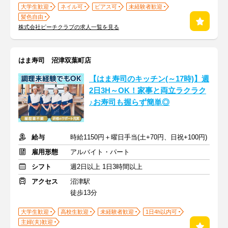
大学生歓迎
ネイル可
ピアス可
未経験者歓迎
髪色自由
株式会社ピーチクラブの求人一覧を見る
はま寿司 沼津双葉町店
【はま寿司のキッチン(～17時)】週
2日3H～OK！家事と両立ラクラク
♪お寿司も握らず簡単◎
給与
時給1150円＋曜日手当(土+70円、日祝+100円)
雇用形態
アルバイト・パート
シフト
週2日以上 1日3時間以上
アクセス
沼津駅
徒歩13分
大学生歓迎
高校生歓迎
未経験者歓迎
1日4h以内可
主婦(夫)歓迎