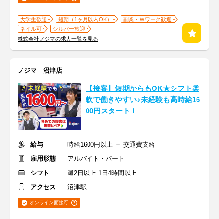
大学生歓迎
短期（1ヶ月以内OK）
副業・Ｗワーク歓迎
ネイル可
シルバー歓迎
株式会社ノジマの求人一覧を見る
ノジマ 沼津店
【接客】短期からもOK★シフト柔
軟で働きやすい♪未経験も高時給16
00円スタート！
給与
時給1600円以上 ＋ 交通費支給
雇用形態
アルバイト・パート
シフト
週2日以上 1日4時間以上
アクセス
沼津駅
オンライン面接可