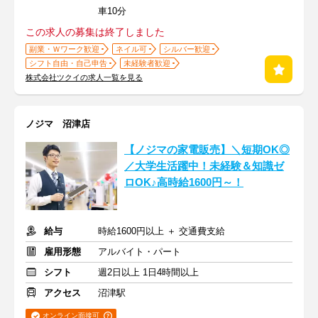
車10分
この求人の募集は終了しました
副業・Ｗワーク歓迎
ネイル可
シルバー歓迎
シフト自由・自己申告
未経験者歓迎
株式会社ツクイの求人一覧を見る
ノジマ 沼津店
【ノジマの家電販売】＼短期OK◎
／大学生活躍中！未経験＆知識ゼ
ロOK♪高時給1600円～！
給与
時給1600円以上 ＋ 交通費支給
雇用形態
アルバイト・パート
シフト
週2日以上 1日4時間以上
アクセス
沼津駅
オンライン面接可