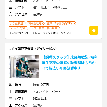
雇用形態
アルバイト・パート
シフト
週1日以上 1日2時間以上
アクセス
沼津駅
大学生歓迎
高校生歓迎
短期（1ヶ月以内OK）
シルバー歓迎
シフト自由・自己申告
株式会社すかいらーくレストランツの求人一覧を見る
ツクイ沼津下香貫（デイサービス）
【調理スタッフ】未経験歓迎♪福利
厚生充実◎家庭の調理経験も活か
せて幅広い年齢活躍中★
給与
時給1097円
雇用形態
アルバイト・パート
シフト
週2日以上
アクセス
沼津駅