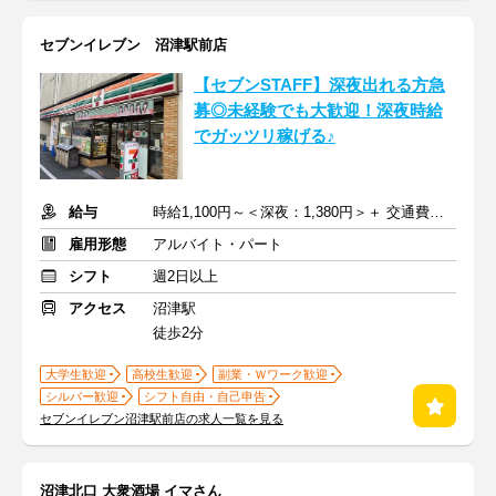
セブンイレブン 沼津駅前店
【セブンSTAFF】深夜出れる方急
募◎未経験でも大歓迎！深夜時給
でガッツリ稼げる♪
給与
時給1,100円～＜深夜：1,380円＞＋ 交通費規定支給
雇用形態
アルバイト・パート
シフト
週2日以上
アクセス
沼津駅
徒歩2分
大学生歓迎
高校生歓迎
副業・Ｗワーク歓迎
シルバー歓迎
シフト自由・自己申告
セブンイレブン沼津駅前店の求人一覧を見る
沼津北口 大衆酒場 イマさん