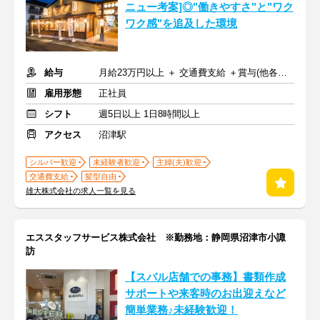
ニュー考案]◎"働きやすさ"と"ワク
ワク感"を追及した環境
給与
月給23万円以上 ＋ 交通費支給 ＋賞与(他各種手当)
雇用形態
正社員
シフト
週5日以上 1日8時間以上
アクセス
沼津駅
シルバー歓迎
未経験者歓迎
主婦(夫)歓迎
交通費支給
髪型自由
雄大株式会社の求人一覧を見る
エススタッフサービス株式会社 ※勤務地：静岡県沼津市小諏
訪
【スバル店舗での事務】書類作成
サポートや来客時のお出迎えなど
簡単業務♪未経験歓迎！