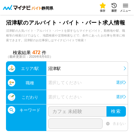
静岡県
保存
履歴
メニュー
沼津駅のアルバイト・バイト・パート求人情報
沼津駅の人気バイト・アルバイト・パートを探すならマイナビバイト。勤務地や駅、職
種等の検索だけではなく、地図検索や定期検索などで、条件にあったお仕事を簡単に検
索できます。沼津駅のお仕事探しはマイナビバイトで検索！
472
検索結果
件
（最終更新日：2026年8月6日）
エリア/駅
沼津駅
選択してください
選択
職種
選択してください
選択
こだわり
キーワード
検索
含まない