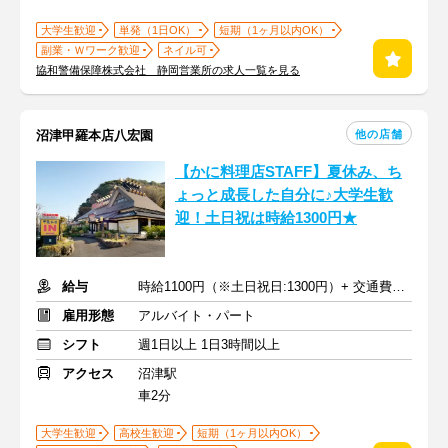
大学生歓迎
単発（1日OK）
短期（1ヶ月以内OK）
副業・Ｗワーク歓迎
ネイル可
協和警備保障株式会社 静岡営業所の求人一覧を見る
他の店舗
沼津甲羅本店八宏園
【かに料理店STAFF】夏休み、ち
ょっと成長した自分に♪大学生歓
迎！土日祝は時給1300円★
給与
時給1100円（※土日祝日:1300円）+ 交通費一部支給
雇用形態
アルバイト・パート
シフト
週1日以上 1日3時間以上
アクセス
沼津駅
車2分
大学生歓迎
高校生歓迎
短期（1ヶ月以内OK）