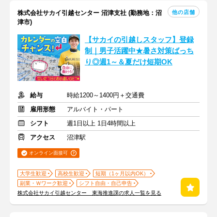
他の店舗
株式会社サカイ引越センター 沼津支社 (勤務地：沼
津市)
【サカイの引越しスタッフ】登録
制｜男子活躍中★暑さ対策ばっち
り◎週1～＆夏だけ短期OK
給与
時給1200～1400円＋交通費
雇用形態
アルバイト・パート
シフト
週1日以上 1日4時間以上
アクセス
沼津駅
オンライン面接可
大学生歓迎
高校生歓迎
短期（1ヶ月以内OK）
副業・Ｗワーク歓迎
シフト自由・自己申告
株式会社サカイ引越センター 東海推進課の求人一覧を見る