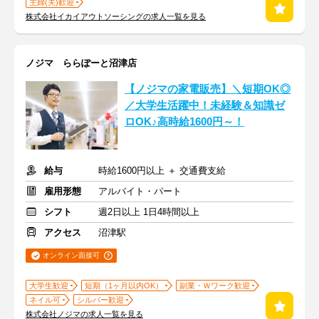
主婦(夫)歓迎
株式会社イカイアウトソーシングの求人一覧を見る
ノジマ ららぽーと沼津店
【ノジマの家電販売】＼短期OK◎
／大学生活躍中！未経験＆知識ゼ
ロOK♪高時給1600円～！
給与
時給1600円以上 ＋ 交通費支給
雇用形態
アルバイト・パート
シフト
週2日以上 1日4時間以上
アクセス
沼津駅
オンライン面接可
大学生歓迎
短期（1ヶ月以内OK）
副業・Ｗワーク歓迎
ネイル可
シルバー歓迎
株式会社ノジマの求人一覧を見る