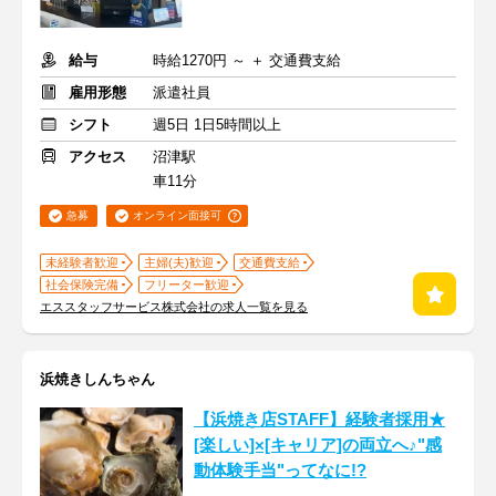
給与
時給1270円 ～ ＋ 交通費支給
雇用形態
派遣社員
シフト
週5日 1日5時間以上
アクセス
沼津駅
車11分
急募
オンライン面接可
未経験者歓迎
主婦(夫)歓迎
交通費支給
社会保険完備
フリーター歓迎
エススタッフサービス株式会社の求人一覧を見る
浜焼きしんちゃん
【浜焼き店STAFF】経験者採用★
[楽しい]×[キャリア]の両立へ♪"感
動体験手当"ってなに!?