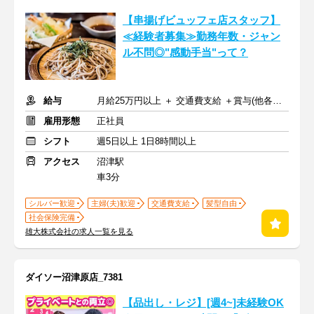
【串揚げビュッフェ店スタッフ】
≪経験者募集≫勤務年数・ジャン
ル不問◎"感動手当"って？
給与
月給25万円以上 ＋ 交通費支給 ＋賞与(他各種手当)
雇用形態
正社員
シフト
週5日以上 1日8時間以上
アクセス
沼津駅
車3分
シルバー歓迎
主婦(夫)歓迎
交通費支給
髪型自由
社会保険完備
雄大株式会社の求人一覧を見る
ダイソー沼津原店_7381
【品出し・レジ】[週4~]未経験OK