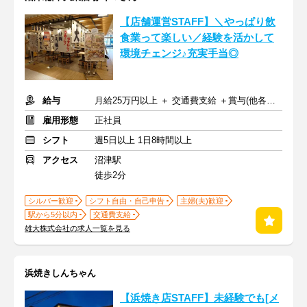
【店舗運営STAFF】＼やっぱり飲
食業って楽しい／経験を活かして
環境チェンジ♪充実手当◎
給与
月給25万円以上 ＋ 交通費支給 ＋賞与(他各種手当)
雇用形態
正社員
シフト
週5日以上 1日8時間以上
アクセス
沼津駅
徒歩2分
シルバー歓迎
シフト自由・自己申告
主婦(夫)歓迎
駅から5分以内
交通費支給
雄大株式会社の求人一覧を見る
浜焼きしんちゃん
【浜焼き店STAFF】未経験でも[メ