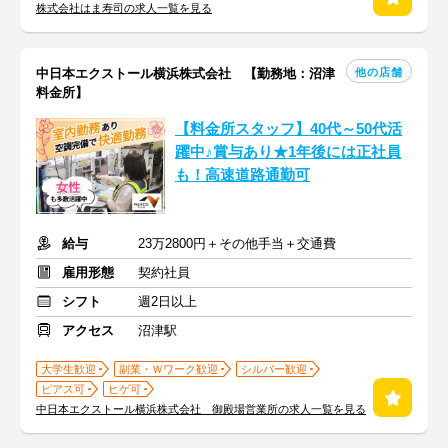
株式会社はま寿司の求人一覧を見る
他の店舗
中日本エクストール横浜株式会社 【勤務地：沼津
料金所】
【料金所スタッフ】40代～50代活
躍中♪賞与あり★1年後には正社員
も！高速道路通勤可
給与
23万2800円＋その他手当＋交通費
雇用形態
契約社員
シフト
週2日以上
アクセス
沼津駅
大学生歓迎
副業・Ｗワーク歓迎
シルバー歓迎
ピアス可
ヒゲ可
中日本エクストール横浜株式会社 御殿場営業所の求人一覧を見る