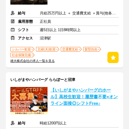
給与
月給25万円以上 ＋ 交通費支給 ＋賞与(他各種手当)
雇用形態
正社員
シフト
週5日以上 1日8時間以上
アクセス
沼津駅
シルバー歓迎
主婦(夫)歓迎
交通費支給
髪型自由
社会保険完備
雄大株式会社の求人一覧を見る
いしがまやハンバーグ ららぽーと沼津
【いしがまやハンバーグのホー
ル】高校生歓迎！履歴書不要×オン
ライン面接◎シフトFree♪
給与
時給1200円以上