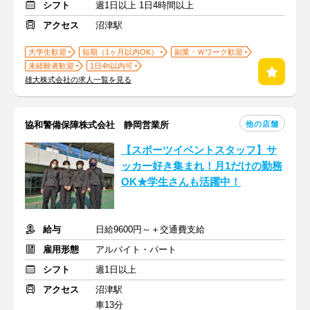
シフト
週1日以上 1日4時間以上
アクセス
沼津駅
大学生歓迎
短期（1ヶ月以内OK）
副業・Ｗワーク歓迎
未経験者歓迎
1日4h以内可
雄大株式会社の求人一覧を見る
他の店舗
協和警備保障株式会社 静岡営業所
【スポーツイベントスタッフ】サ
ッカー好き集まれ！月1だけの勤務
OK★学生さんも活躍中！
給与
日給9600円～＋交通費支給
雇用形態
アルバイト・パート
シフト
週1日以上
アクセス
沼津駅
車13分