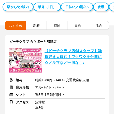
駅から5分以内
単発（1日）
日払い／週払い
夜勤
おすすめ
新着
時給
日給
月給
ピーチクラブ ららぽーと沼津店
【ピーチクラブ店舗スタッフ】雑
貨好き大歓迎！ワクワクを仕事に
☆ノルマなど一切なし♪
給与
時給1280円～1400＋交通費全額支給
雇用形態
アルバイト・パート
シフト
週5日 1日7時間以上
アクセス
沼津駅
車3分