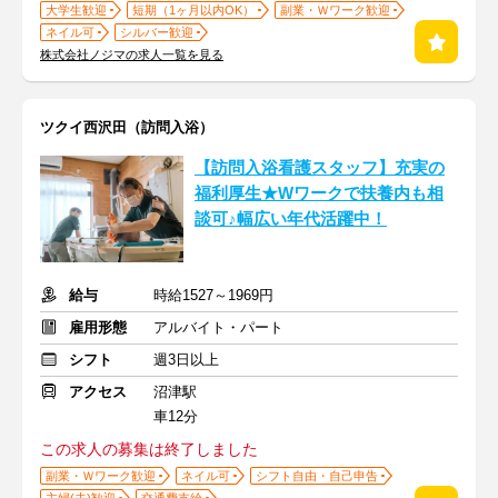
大学生歓迎
短期（1ヶ月以内OK）
副業・Ｗワーク歓迎
ネイル可
シルバー歓迎
株式会社ノジマの求人一覧を見る
ツクイ西沢田（訪問入浴）
【訪問入浴看護スタッフ】充実の
福利厚生★Wワークで扶養内も相
談可♪幅広い年代活躍中！
給与
時給1527～1969円
雇用形態
アルバイト・パート
シフト
週3日以上
アクセス
沼津駅
車12分
この求人の募集は終了しました
副業・Ｗワーク歓迎
ネイル可
シフト自由・自己申告