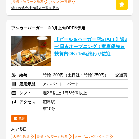
副業・Ｗワーク歓迎
シルバー歓迎
雄大株式会社の求人一覧を見る
アンカーバーガー ※9月上旬OPEN予定
【ビール＆バーガー店STAFF】週2
~4日★オープニング！家庭優先＆
扶養内OK♪15時終わり歓迎
給与
時給1200円（土日祝：時給1250円） +交通費
雇用形態
アルバイト・パート
シフト
週2日以上 1日3時間以上
アクセス
沼津駅
車10分
急募
6
あと
日
大学生歓迎
副業・Ｗワーク歓迎
オープニングスタッフ