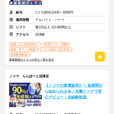
給与
1コマ(60分)1430～6930円
雇用形態
アルバイト・パート
シフト
週1日以上 1日1時間以上
アクセス
沼津駅
短期（1ヶ月以内OK）
在宅ワーク・内職
副業・Ｗワーク歓迎
シフト自由・自己申告
未経験者歓迎
家庭教師のトライの求人一覧を見る
ノジマ ららぽーと沼津店
【ノジマの家電販売】＼ 短期間か
ら始められる★／先輩とペアで安
心デビュー！未経験歓迎