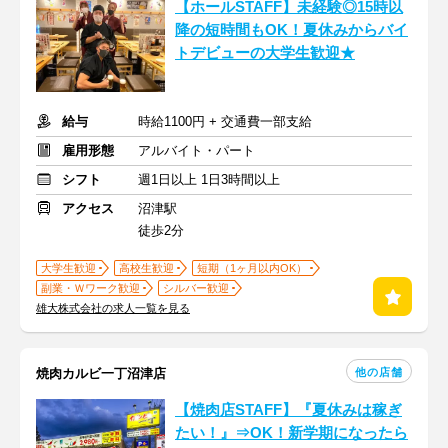
【ホールSTAFF】未経験◎15時以
降の短時間もOK！夏休みからバイ
トデビューの大学生歓迎★
給与
時給1100円 + 交通費一部支給
雇用形態
アルバイト・パート
シフト
週1日以上 1日3時間以上
アクセス
沼津駅
徒歩2分
大学生歓迎
高校生歓迎
短期（1ヶ月以内OK）
副業・Ｗワーク歓迎
シルバー歓迎
雄大株式会社の求人一覧を見る
他の店舗
焼肉カルビ一丁沼津店
【焼肉店STAFF】『夏休みは稼ぎ
たい！』⇒OK！新学期になったら