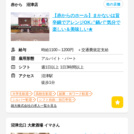
他の店舗
赤から 沼津店
【赤からのホール】まかないは旨
辛鍋でアレンジOK♪”鍋パ”気分で
楽しい＆美味しい★
給与
時給1100～1200円 ＋交通費規定支給
雇用形態
アルバイト・パート
シフト
週1日以上 1日3時間以上
アクセス
沼津駅
徒歩1分
大学生歓迎
高校生歓迎
副業・Ｗワーク歓迎
シルバー歓迎
シフト自由・自己申告
雄大株式会社の求人一覧を見る
沼津北口 大衆酒場 イマさん