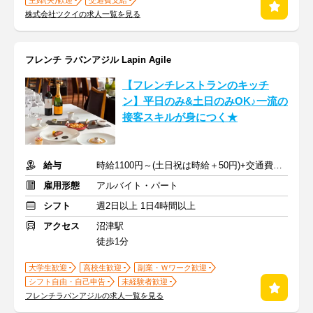
主婦(夫)歓迎
交通費支給
株式会社ツクイの求人一覧を見る
フレンチ ラパンアジル Lapin Agile
【フレンチレストランのキッチ
ン】平日のみ&土日のみOK♪一流の
接客スキルが身につく★
給与
時給1100円～(土日祝は時給＋50円)+交通費規定支給
雇用形態
アルバイト・パート
シフト
週2日以上 1日4時間以上
アクセス
沼津駅
徒歩1分
大学生歓迎
高校生歓迎
副業・Ｗワーク歓迎
シフト自由・自己申告
未経験者歓迎
フレンチラパンアジルの求人一覧を見る