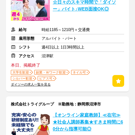
☆日々のスキマ時間で「ダイソ
ー」バイト♪WEB面接OK◎
給与
時給1185～1210円＋交通費
雇用形態
アルバイト・パート
シフト
週4日以上 1日3時間以上
アクセス
沼津駅
本日、掲載終了
大学生歓迎
副業・Ｗワーク歓迎
ネイル可
シルバー歓迎
ピアス可
ダイソーの求人一覧を見る
株式会社トライグループ ※勤務地：静岡県沼津市
【オンライン家庭教師】≪在宅≫
★社会人講師募集★すきま時間に6
0分から指導可能◎