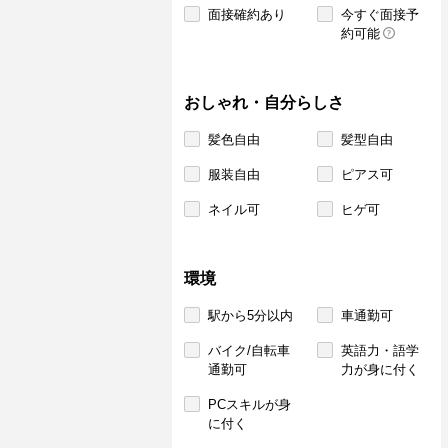
面接確約あり
今すぐ面接予
約可能
おしゃれ・自分らしさ
髪色自由
髪型自由
服装自由
ピアス可
ネイル可
ヒゲ可
環境
駅から5分以内
車通勤可
バイク/自転車
英語力・語学
通勤可
力が身に付く
PCスキルが身
に付く