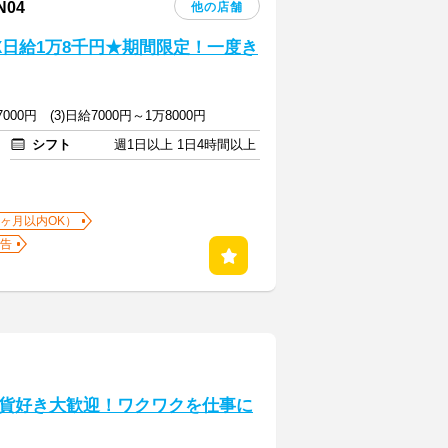
04
他の店舗
AX日給1万8千円★期間限定！一度き
7000円 (3)日給7000円～1万8000円
シフト
週1日以上 1日4時間以上
1ヶ月以内OK）
告
貨好き大歓迎！ワクワクを仕事に