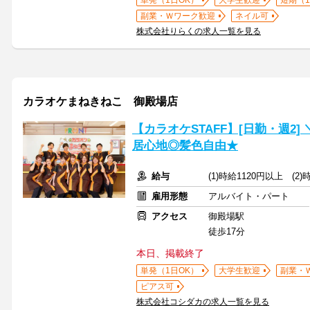
単発（1日OK）
大学生歓迎
短期（
副業・Ｗワーク歓迎
ネイル可
株式会社りらくの求人一覧を見る
カラオケまねきねこ 御殿場店
【カラオケSTAFF】[日勤・週2
居心地◎髪色自由★
給与
(1)時給1120円以上 (2
雇用形態
アルバイト・パート
アクセス
御殿場駅
徒歩17分
本日、掲載終了
単発（1日OK）
大学生歓迎
副業・
ピアス可
株式会社コシダカの求人一覧を見る