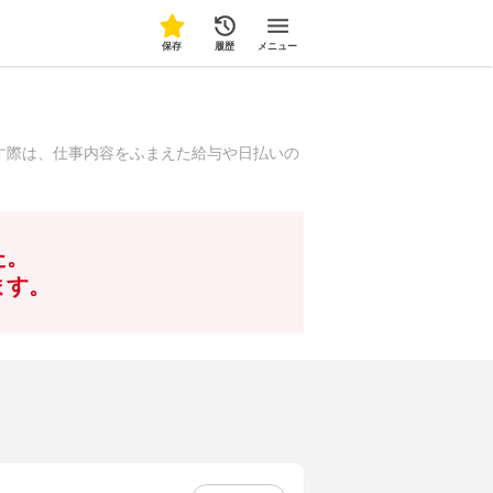
保存
履歴
メニュー
す際は、仕事内容をふまえた給与や日払いの
た。
ます。