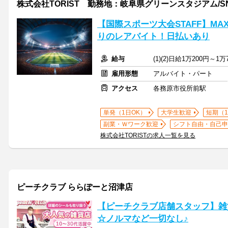
株式会社TORIST 勤務地：岐阜県グリーンスタジアム/SN
【国際スポーツ大会STAFF】M
りのレアバイト！日払いあり
給与
(1)(2)日給1万200円～1万
雇用形態
アルバイト・パート
アクセス
各務原市役所前駅
単発（1日OK）
大学生歓迎
短期（
副業・Ｗワーク歓迎
シフト自由・自己申
株式会社TORISTの求人一覧を見る
ピーチクラブ ららぽーと沼津店
【ピーチクラブ店舗スタッフ】雑
☆ノルマなど一切なし♪