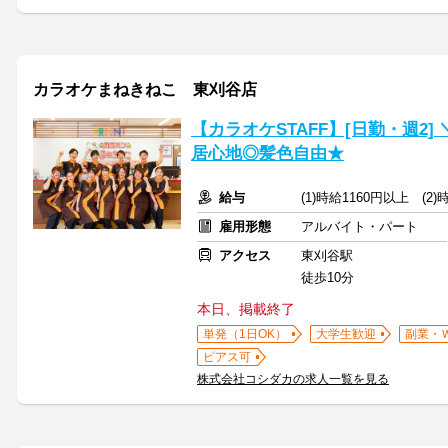
カラオケまねきねこ 東刈谷店
【カラオケSTAFF】[日勤・週2
居心地◎髪色自由★
給与
(1)時給1160円以上 (2
雇用形態
アルバイト・パート
アクセス
東刈谷駅
徒歩10分
本日、掲載終了
単発（1日OK）
大学生歓迎
副業・
ピアス可
株式会社コシダカの求人一覧を見る