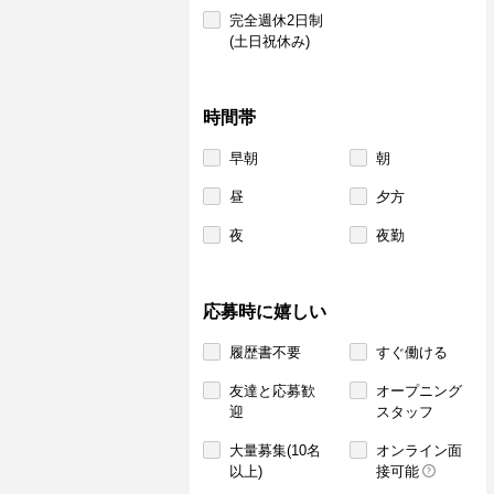
完全週休2日制
(土日祝休み)
時間帯
早朝
朝
昼
夕方
夜
夜勤
応募時に嬉しい
履歴書不要
すぐ働ける
友達と応募歓
オープニング
迎
スタッフ
大量募集(10名
オンライン面
以上)
接可能