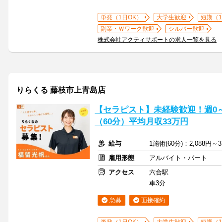
単発（1日OK）
大学生歓迎
短期（
副業・Ｗワーク歓迎
シルバー歓迎
株式会社アクティサポートの求人一覧を見る
りらくる 藤枝市上青島店
【セラピスト】未経験歓迎！週0～5
（60分）平均月収33万円
給与
1施術(60分)：2,088円～3
雇用形態
アルバイト・パート
アクセス
六合駅
車3分
急募
面接確約