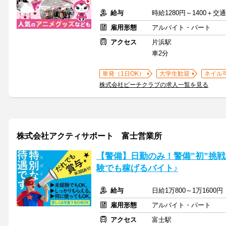
給与
時給1280円～1400＋
雇用形態
アルバイト・パート
アクセス
片浜駅
車2分
単発（1日OK）
大学生歓迎
ネイル
株式会社ピーチクラブの求人一覧を見る
株式会社アクティサポート 富士営業所
【警備】日勤のみ！警備”初”挑戦
験でも稼げるバイト♪
給与
日給1万800～1万160
雇用形態
アルバイト・パート
アクセス
富士駅