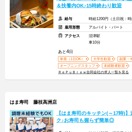
＆扶養内OK♪15時終わり歓迎
給与
時給1200円（土日祝：時
雇用形態
アルバイト・パート
アクセス
沼津駅
車10分
4
あと
日
単発（1日OK）
大学生歓迎
副業・
オープニングスタッフ
未経験者歓迎
ＲｅＰｕＢｒｅｗ合同会社の求人一覧を見る
はま寿司 藤枝高洲店
【はま寿司のキッチン(～17時)】
ク♪お寿司も握らず簡単◎