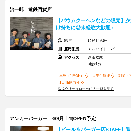
治一郎 遠鉄百貨店
【バウムクーヘンなどの販売】夕
け持ちに◎未経験大歓迎♪
給与
時給1190円
雇用形態
アルバイト・パート
アクセス
新浜松駅
徒歩1分
単発（1日OK）
大学生歓迎
副業・
1日4h以内可
株式会社ヤタローの求人一覧を見る
アンカーバーガー ※9月上旬OPEN予定
【ビール＆バーガー店STAFF】