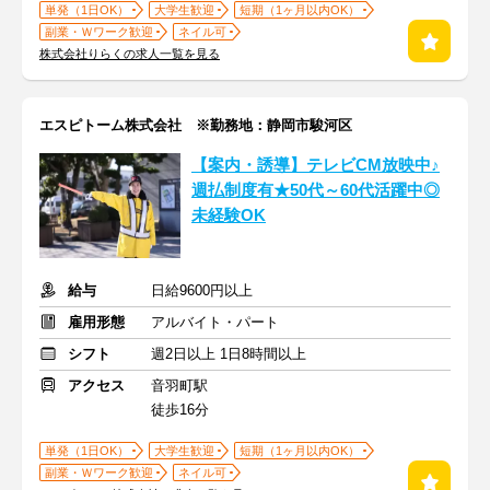
単発（1日OK）
大学生歓迎
短期（1ヶ月以内OK）
副業・Ｗワーク歓迎
ネイル可
株式会社りらくの求人一覧を見る
エスピトーム株式会社 ※勤務地：静岡市駿河区
【案内・誘導】テレビCM放映中♪
週払制度有★50代～60代活躍中◎
未経験OK
給与
日給9600円以上
雇用形態
アルバイト・パート
シフト
週2日以上 1日8時間以上
アクセス
音羽町駅
徒歩16分
単発（1日OK）
大学生歓迎
短期（1ヶ月以内OK）
副業・Ｗワーク歓迎
ネイル可