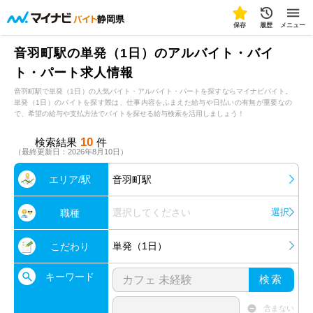
静岡県
保存
履歴
メニュー
音羽町駅の単発（1日）のアルバイト・バイ
ト・パート求人情報
音羽町駅で単発（1日）の人気バイト・アルバイト・パートを探すならマイナビバイト。
単発（1日）のバイトを探す際は、仕事内容をふまえた給与や日払いの有無が重要なの
で、希望の給与や支払方法でバイトを探せる給与検索を活用しましょう！
10
検索結果
件
（最終更新日：2026年8月10日）
エリア/駅
音羽町駅
選択してください
選択
職種
単発（1日）
こだわり
キーワード
検索
含まない