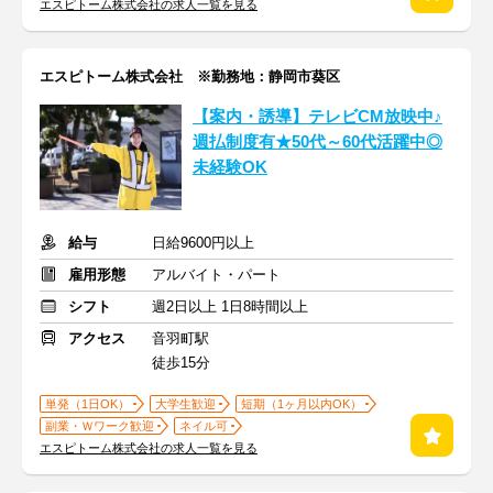
エスピトーム株式会社の求人一覧を見る
エスピトーム株式会社 ※勤務地：静岡市葵区
【案内・誘導】テレビCM放映中♪
週払制度有★50代～60代活躍中◎
未経験OK
給与
日給9600円以上
雇用形態
アルバイト・パート
シフト
週2日以上 1日8時間以上
アクセス
音羽町駅
徒歩15分
単発（1日OK）
大学生歓迎
短期（1ヶ月以内OK）
副業・Ｗワーク歓迎
ネイル可
エスピトーム株式会社の求人一覧を見る