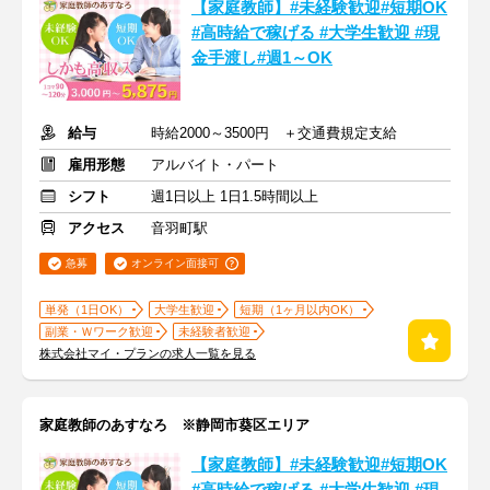
【家庭教師】#未経験歓迎#短期OK
#高時給で稼げる #大学生歓迎 #現
金手渡し#週1～OK
給与
時給2000～3500円 ＋交通費規定支給
雇用形態
アルバイト・パート
シフト
週1日以上 1日1.5時間以上
アクセス
音羽町駅
急募
オンライン面接可
単発（1日OK）
大学生歓迎
短期（1ヶ月以内OK）
副業・Ｗワーク歓迎
未経験者歓迎
株式会社マイ・プランの求人一覧を見る
家庭教師のあすなろ ※静岡市葵区エリア
【家庭教師】#未経験歓迎#短期OK