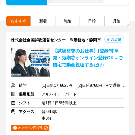
おすすめ
新着
時給
日給
月給
他の店舗
株式会社全国試験運営センター ※勤務地：静岡市
【試験監督のお仕事】[登録制]単
発・短期◎オンライン登録OK→ご
自宅で動画視聴するだけ♪
給与
[1]日給1万6623円 [2]日給9760円 +交通費規定支給
雇用形態
アルバイト・パート
シフト
週1日 1日8時間以上
アクセス
音羽町駅
車8分
オンライン面接可