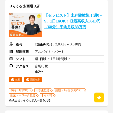
りらくる 安西通り店
【セラピスト】未経験歓迎！週0～
5、1日1hOK！◎最高収入3510円
（60分）平均月収33万円
給与
1施術(60分)：2,088円～3,510円
雇用形態
アルバイト・パート
シフト
週1日以上 1日1時間以上
アクセス
音羽町駅
車2分
急募
面接確約
単発（1日OK）
大学生歓迎
短期（1ヶ月以内OK）
副業・Ｗワーク歓迎
ネイル可
株式会社りらくの求人一覧を見る