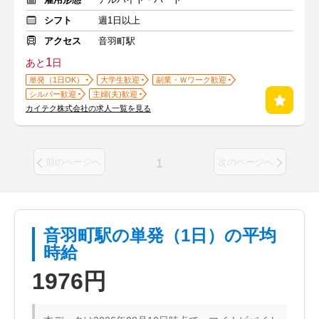
シフト
週1日以上
アクセス
音羽町駅
1
あと
日
単発（1日OK）
大学生歓迎
副業・Ｗワーク歓迎
シルバー歓迎
主婦(夫)歓迎
カイテク株式会社の求人一覧を見る
1
前のページへ
次のページへ
音羽町駅の単発（1日）の平均
時給
1976円