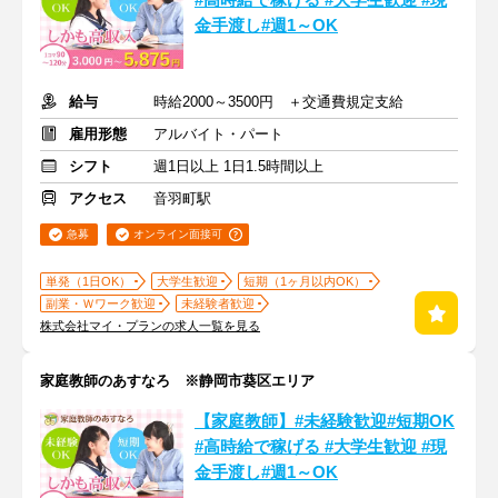
#高時給で稼げる #大学生歓迎 #現
金手渡し#週1～OK
給与
時給2000～3500円 ＋交通費規定支給
雇用形態
アルバイト・パート
シフト
週1日以上 1日1.5時間以上
アクセス
音羽町駅
急募
オンライン面接可
単発（1日OK）
大学生歓迎
短期（1ヶ月以内OK）
副業・Ｗワーク歓迎
未経験者歓迎
株式会社マイ・プランの求人一覧を見る
家庭教師のあすなろ ※静岡市葵区エリア
【家庭教師】#未経験歓迎#短期OK
#高時給で稼げる #大学生歓迎 #現
金手渡し#週1～OK