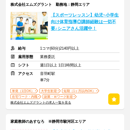
株式会社エムズグラント 勤務地：静岡エリア
【スポーツレッスン】幼児~小学生
向け体育指導◎講師経験は一切不
要♪シニアさん活躍中！
給与
1コマ(60分)2140円以上
雇用形態
業務委託
シフト
週1日以上 1日1時間以上
アクセス
音羽町駅
車7分
単発（1日OK）
大学生歓迎
短期（1ヶ月以内OK）
在宅ワーク・内職
副業・Ｗワーク歓迎
株式会社エムズグラントの求人一覧を見る
家庭教師のあすなろ ※静岡市駿河区エリア