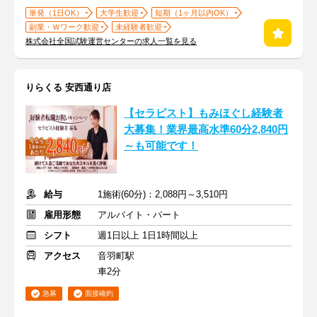
単発（1日OK）
大学生歓迎
短期（1ヶ月以内OK）
副業・Ｗワーク歓迎
未経験者歓迎
株式会社全国試験運営センターの求人一覧を見る
りらくる 安西通り店
【セラピスト】もみほぐし経験者
大募集！業界最高水準60分2,840円
～も可能です！
給与
1施術(60分)：2,088円～3,510円
雇用形態
アルバイト・パート
シフト
週1日以上 1日1時間以上
アクセス
音羽町駅
車2分
急募
面接確約