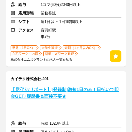
給与
1コマ(60分)2040円以上
雇用形態
業務委託
シフト
週1日以上 1日1時間以上
アクセス
音羽町駅
車7分
単発（1日OK）
大学生歓迎
短期（1ヶ月以内OK）
在宅ワーク・内職
副業・Ｗワーク歓迎
株式会社エムズグラントの求人一覧を見る
カイテク株式会社-401
【見守り/サポート】[登録制]激短1日のみ！日払いで即
金GET♪履歴書＆面接不要★
給与
時給 1320円以上
雇用形態
アルバイト・パート