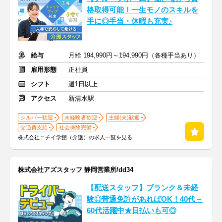
格取得可能！一生モノのスキルを
手に◎手当・休暇も充実♪
給与
月給 194,990円～194,990円（各種手当あり）
雇用形態
正社員
シフト
週1日以上
アクセス
新清水駅
シルバー歓迎
未経験者歓迎
主婦(夫)歓迎
交通費支給
社会保険完備
株式会社ニチイ学館（介護）の求人一覧を見る
株式会社アズスタッフ 静岡営業所/dd34
【配送スタッフ】ブランク＆未経
験◎普通免許があればOK！40代～
60代活躍中★日払いも可◎