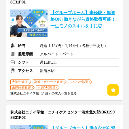
8E31P01
【グループホーム】未経験・無資
格OK♪働きながら資格取得可能！
一生モノのスキルを手に◎
給与
時給 1,147円～1,147円（各種手当あり）
雇用形態
アルバイト・パート
シフト
週1日以上
アクセス
新清水駅
大学生歓迎
副業・Ｗワーク歓迎
シルバー歓迎
未経験者歓迎
主婦(夫)歓迎
株式会社ニチイ学館（介護）の求人一覧を見る
株式会社ニチイ学館 ニチイケアセンター清水北矢部/B631S9
8E31P02
【グループホーム】働きながら資