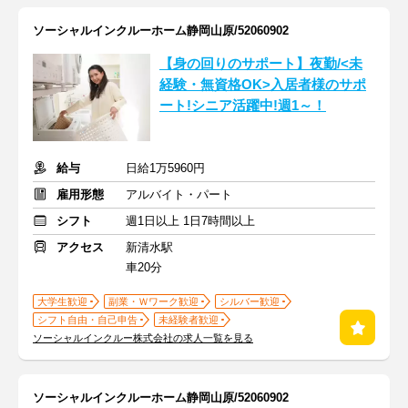
ソーシャルインクルーホーム静岡山原/52060902
【身の回りのサポート】夜勤/<未
経験・無資格OK>入居者様のサポ
ート!シニア活躍中!週1～！
給与
日給1万5960円
雇用形態
アルバイト・パート
シフト
週1日以上 1日7時間以上
アクセス
新清水駅
車20分
大学生歓迎
副業・Ｗワーク歓迎
シルバー歓迎
シフト自由・自己申告
未経験者歓迎
ソーシャルインクルー株式会社の求人一覧を見る
ソーシャルインクルーホーム静岡山原/52060902