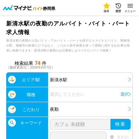
静岡県
保存
履歴
メニュー
新清水駅の夜勤のアルバイト・バイト・パート
求人情報
新清水駅の夜勤の人気バイト・アルバイト・パートを探すならマイナビバイト。勤務地
や駅、職種等の検索だけではなく、こだわり条件検索を使って夜勤に関するお仕事を簡
単に検索できます。新清水駅の夜勤のお仕事探しはマイナビバイトで検索！
74
検索結果
件
（最終更新日：2026年8月7日）
エリア/駅
新清水駅
選択してください
選択
職種
夜勤
こだわり
キーワード
検索
含まない