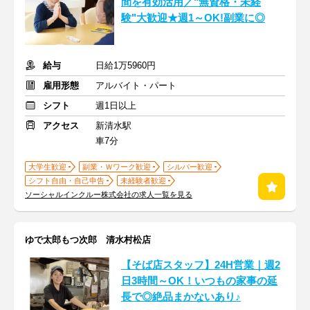
間を有効活用／"無資格・未経
験"大歓迎★週1～OK!副業に◎
給与
日給1万5960円
雇用形態
アルバイト・パート
シフト
週1日以上
アクセス
新清水駅
車7分
大学生歓迎
副業・Ｗワーク歓迎
シルバー歓迎
シフト自由・自己申告
未経験者歓迎
ソーシャルインクルー株式会社の求人一覧を見る
ゆで太郎もつ次郎 清水村松店
【そば店スタッフ】24H営業｜週2
日3時間～OK！いつもの家事の延
長で◎絶品まかないあり♪