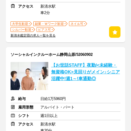
アクセス
新清水駅
車2分
大学生歓迎
副業・Ｗワーク歓迎
ネイル可
シルバー歓迎
ピアス可
新清水鑑定団の求人一覧を見る
ソーシャルインクルーホーム静岡山原/52060902
【お世話STAFF】夜勤/<未経験・
無資格OK>見回りがメイン♪シニア
活躍中!週1～!車通勤◎
給与
日給1万5960円
雇用形態
アルバイト・パート
シフト
週1日以上
アクセス
新清水駅
車20分