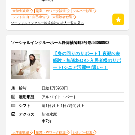
大学生歓迎
副業・Ｗワーク歓迎
シルバー歓迎
シフト自由・自己申告
未経験者歓迎
ソーシャルインクルー株式会社の求人一覧を見る
ソーシャルインクルーホーム静岡袖師町2号館/53060902
【身の回りのサポート】夜勤/<未
経験・無資格OK>入居者様のサポ
ート!シニア活躍中!週1～！
給与
日給1万5960円
雇用形態
アルバイト・パート
シフト
週1日以上 1日7時間以上
アクセス
新清水駅
車7分
大学生歓迎
副業・Ｗワーク歓迎
シルバー歓迎