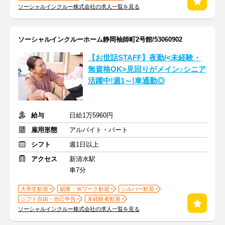
ソーシャルインクルー株式会社の求人一覧を見る
ソーシャルインクルーホーム静岡袖師町2号館/53060902
【お世話STAFF】夜勤/<未経験・
無資格OK>見回りがメイン♪シニア
活躍中!週1～!車通勤◎
給与
日給1万5960円
雇用形態
アルバイト・パート
シフト
週1日以上
アクセス
新清水駅
車7分
大学生歓迎
副業・Ｗワーク歓迎
シルバー歓迎
シフト自由・自己申告
未経験者歓迎
ソーシャルインクルー株式会社の求人一覧を見る