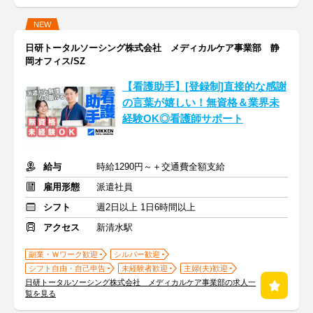
NEW
日研トータルソーシング株式会社 メディカルケア事業部 静
岡オフィス/SZ
【看護助手】[登録制]直接的な感謝
の言葉が嬉しい！無資格＆業界未
経験OK◎看護師サポート
給与
時給1290円～＋交通費全額支給
雇用形態
派遣社員
シフト
週2日以上 1日6時間以上
アクセス
新清水駅
副業・Ｗワーク歓迎
シルバー歓迎
シフト自由・自己申告
未経験者歓迎
主婦(夫)歓迎
日研トータルソーシング株式会社 メディカルケア事業部の求人一
覧を見る