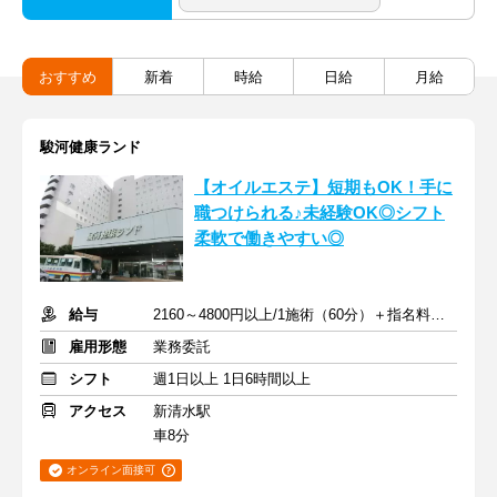
おすすめ
新着
時給
日給
月給
駿河健康ランド
【オイルエステ】短期もOK！手に
職つけられる♪未経験OK◎シフト
柔軟で働きやすい◎
給与
2160～4800円以上/1施術（60分）＋指名料・インセン
雇用形態
業務委託
シフト
週1日以上 1日6時間以上
アクセス
新清水駅
車8分
オンライン面接可