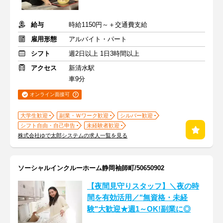
給与
時給1150円～＋交通費支給
雇用形態
アルバイト・パート
シフト
週2日以上 1日3時間以上
アクセス
新清水駅
車9分
オンライン面接可
大学生歓迎
副業・Ｗワーク歓迎
シルバー歓迎
シフト自由・自己申告
未経験者歓迎
株式会社ゆで太郎システムの求人一覧を見る
ソーシャルインクルーホーム静岡袖師町/50650902
【夜間見守りスタッフ】＼夜の時
間を有効活用／"無資格・未経
験"大歓迎★週1～OK!副業に◎