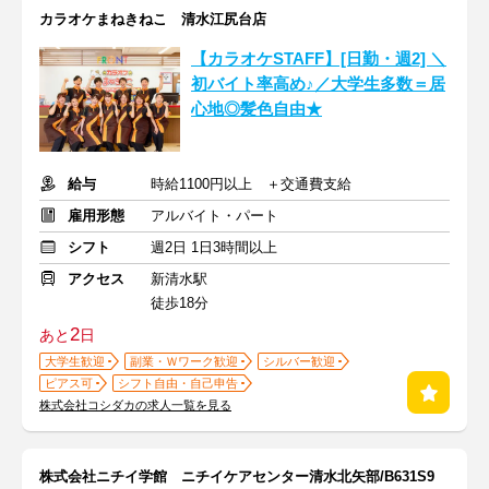
カラオケまねきねこ 清水江尻台店
【カラオケSTAFF】[日勤・週2] ＼
初バイト率高め♪／大学生多数＝居
心地◎髪色自由★
給与
時給1100円以上 ＋交通費支給
雇用形態
アルバイト・パート
シフト
週2日 1日3時間以上
アクセス
新清水駅
徒歩18分
2
あと
日
大学生歓迎
副業・Ｗワーク歓迎
シルバー歓迎
ピアス可
シフト自由・自己申告
株式会社コシダカの求人一覧を見る
株式会社ニチイ学館 ニチイケアセンター清水北矢部/B631S9