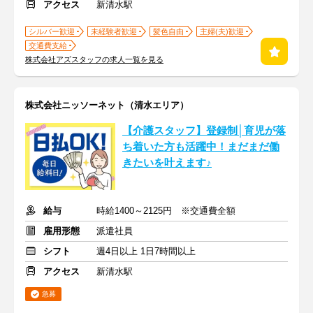
アクセス
新清水駅
シルバー歓迎
未経験者歓迎
髪色自由
主婦(夫)歓迎
交通費支給
株式会社アズスタッフの求人一覧を見る
株式会社ニッソーネット（清水エリア）
【介護スタッフ】登録制│育児が落
ち着いた方も活躍中！まだまだ働
きたいを叶えます♪
給与
時給1400～2125円 ※交通費全額
雇用形態
派遣社員
シフト
週4日以上 1日7時間以上
アクセス
新清水駅
急募