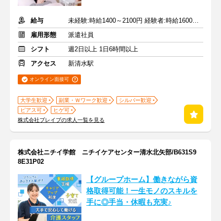
給与
未経験:時給1400～2100円 経験者:時給1600～2400円+交通費全額
雇用形態
派遣社員
シフト
週2日以上 1日6時間以上
アクセス
新清水駅
オンライン面接可
大学生歓迎
副業・Ｗワーク歓迎
シルバー歓迎
ピアス可
ヒゲ可
株式会社ブレイブの求人一覧を見る
株式会社ニチイ学館 ニチイケアセンター清水北矢部/B631S9
8E31P02
【グループホーム】働きながら資
格取得可能！一生モノのスキルを
手に◎手当・休暇も充実♪