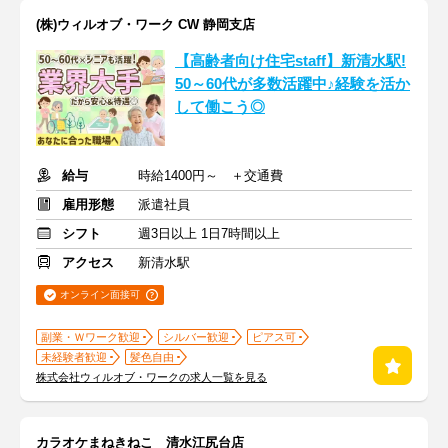
(株)ウィルオブ・ワーク CW 静岡支店
【高齢者向け住宅staff】新清水駅!
50～60代が多数活躍中♪経験を活か
して働こう◎
給与
時給1400円～ ＋交通費
雇用形態
派遣社員
シフト
週3日以上 1日7時間以上
アクセス
新清水駅
オンライン面接可
副業・Ｗワーク歓迎
シルバー歓迎
ピアス可
未経験者歓迎
髪色自由
株式会社ウィルオブ・ワークの求人一覧を見る
カラオケまねきねこ 清水江尻台店