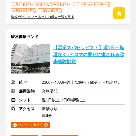
大学生歓迎
副業・Ｗワーク歓迎
シフト自由・自己申告
未経験者歓迎
主婦(夫)歓迎
株式会社ニッソーネットの求人一覧を見る
駿河健康ランド
【温浴スパセラピスト】週1日～無
理なく♪アロマの香りに癒される◎
未経験歓迎
給与
2160～4800円以上/1施術（60分）＋指名料・インセン
雇用形態
業務委託
シフト
週1日以上 1日6時間以上
アクセス
新清水駅
車8分
オンライン面接可