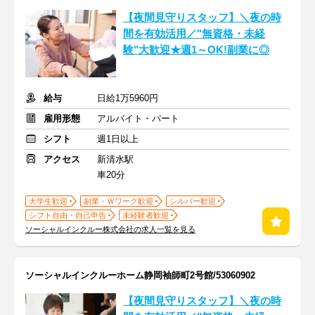
【夜間見守りスタッフ】＼夜の時
間を有効活用／"無資格・未経
験"大歓迎★週1～OK!副業に◎
給与
日給1万5960円
雇用形態
アルバイト・パート
シフト
週1日以上
アクセス
新清水駅
車20分
大学生歓迎
副業・Ｗワーク歓迎
シルバー歓迎
シフト自由・自己申告
未経験者歓迎
ソーシャルインクルー株式会社の求人一覧を見る
ソーシャルインクルーホーム静岡袖師町2号館/53060902
【夜間見守りスタッフ】＼夜の時