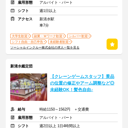
雇用形態
アルバイト・パート
シフト
週1日以上
アクセス
新清水駅
車7分
大学生歓迎
副業・Ｗワーク歓迎
シルバー歓迎
シフト自由・自己申告
未経験者歓迎
ソーシャルインクルー株式会社の求人一覧を見る
新清水鑑定団
【クレーンゲームスタッフ】景品
の位置の修正やアーム調整など◎
未経験OK！髪色自由♪
給与
時給1150～1562円 ＋交通費
雇用形態
アルバイト・パート
シフト
週2日以上 1日4時間以上