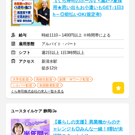
【くら寿司のホール】<週2~>夏採
用★思い出もお小遣いもGET♪1日3
h～◎前払いOK(規定有)
給与
時給1110～1400円以上 ※時間帯による
雇用形態
アルバイト・パート
シフト
週2日以上 1日3時間以上
アクセス
新清水駅
徒歩12分
大学生歓迎
高校生歓迎
副業・Ｗワーク歓迎
シルバー歓迎
未経験者歓迎
くら寿司株式会社の求人一覧を見る
ユースタイルケア 静岡/Je
【暮らしの支援】異業種からのチ
ャレンジも◎みんな一緒！8割が未