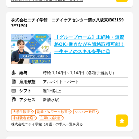
株式会社ニチイ学館 ニチイケアセンター清水八坂東/B631S9
7E31P01
【グループホーム】未経験・無資
格OK♪働きながら資格取得可能！
一生モノのスキルを手に◎
給与
時給 1,147円～1,147円（各種手当あり）
雇用形態
アルバイト・パート
シフト
週1日以上
アクセス
新清水駅
大学生歓迎
副業・Ｗワーク歓迎
シルバー歓迎
未経験者歓迎
主婦(夫)歓迎
株式会社ニチイ学館（介護）の求人一覧を見る