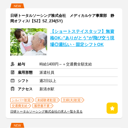
NEW
日研トータルソーシング株式会社 メディカルケア事業部 静
岡オフィス/【SZ】SZ_234(SY)
【ショートステイスタッフ】無資
格OK♪"ありがとう"が飛び交う現
場◎週払い・固定シフトOK
給与
時給1400円～＋交通費全額支給
雇用形態
派遣社員
シフト
週2日以上
アクセス
新清水駅
シルバー歓迎
未経験者歓迎
主婦(夫)歓迎
交通費支給
履歴書不要
日研トータルソーシング株式会社の求人一覧を見る
NEW