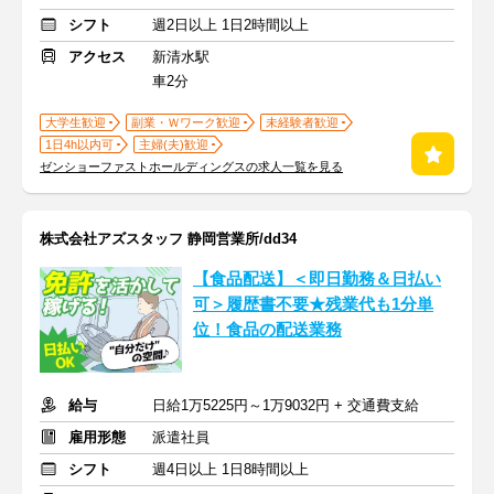
シフト
週2日以上 1日2時間以上
アクセス
新清水駅
車2分
大学生歓迎
副業・Ｗワーク歓迎
未経験者歓迎
1日4h以内可
主婦(夫)歓迎
ゼンショーファストホールディングスの求人一覧を見る
株式会社アズスタッフ 静岡営業所/dd34
【食品配送】＜即日勤務＆日払い
可＞履歴書不要★残業代も1分単
位！食品の配送業務
給与
日給1万5225円～1万9032円 + 交通費支給
雇用形態
派遣社員
シフト
週4日以上 1日8時間以上