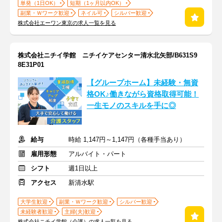
単発（1日OK）
短期（1ヶ月以内OK）
副業・Ｗワーク歓迎
ネイル可
シルバー歓迎
株式会社エーワン東京の求人一覧を見る
株式会社ニチイ学館 ニチイケアセンター清水北矢部/B631S9
8E31P01
【グループホーム】未経験・無資
格OK♪働きながら資格取得可能！
一生モノのスキルを手に◎
給与
時給 1,147円～1,147円（各種手当あり）
雇用形態
アルバイト・パート
シフト
週1日以上
アクセス
新清水駅
大学生歓迎
副業・Ｗワーク歓迎
シルバー歓迎
未経験者歓迎
主婦(夫)歓迎
株式会社ニチイ学館（介護）の求人一覧を見る