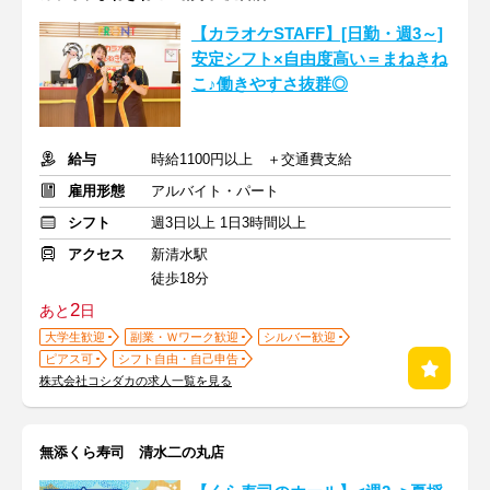
【カラオケSTAFF】[日勤・週3～]
安定シフト×自由度高い＝まねきね
こ♪働きやすさ抜群◎
給与
時給1100円以上 ＋交通費支給
雇用形態
アルバイト・パート
シフト
週3日以上 1日3時間以上
アクセス
新清水駅
徒歩18分
2
あと
日
大学生歓迎
副業・Ｗワーク歓迎
シルバー歓迎
ピアス可
シフト自由・自己申告
株式会社コシダカの求人一覧を見る
無添くら寿司 清水二の丸店