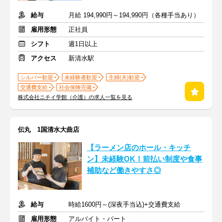
給与
月給 194,990円～194,990円（各種手当あり）
雇用形態
正社員
シフト
週1日以上
アクセス
新清水駅
シルバー歓迎
未経験者歓迎
主婦(夫)歓迎
交通費支給
社会保険完備
株式会社ニチイ学館（介護）の求人一覧を見る
伝丸 1国清水大曲店
【ラーメン店のホール・キッチ
ン】未経験OK！前払い制度や食事
補助など働きやすさ◎
給与
時給1600円～(深夜手当込)+交通費支給
雇用形態
アルバイト・パート