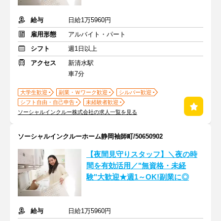
給与
日給1万5960円
雇用形態
アルバイト・パート
シフト
週1日以上
アクセス
新清水駅
車7分
大学生歓迎
副業・Ｗワーク歓迎
シルバー歓迎
シフト自由・自己申告
未経験者歓迎
ソーシャルインクルー株式会社の求人一覧を見る
ソーシャルインクルーホーム静岡袖師町/50650902
【夜間見守りスタッフ】＼夜の時
間を有効活用／"無資格・未経
験"大歓迎★週1～OK!副業に◎
給与
日給1万5960円