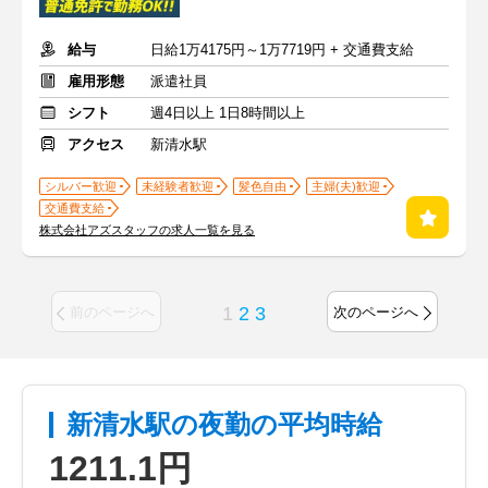
給与
日給1万4175円～1万7719円 + 交通費支給
雇用形態
派遣社員
シフト
週4日以上 1日8時間以上
アクセス
新清水駅
シルバー歓迎
未経験者歓迎
髪色自由
主婦(夫)歓迎
交通費支給
株式会社アズスタッフの求人一覧を見る
1
2
3
前のページへ
次のページへ
新清水駅の夜勤の平均時給
1211.1円