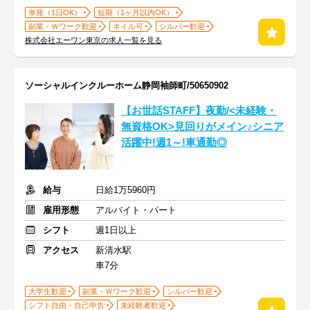
単発（1日OK）
短期（1ヶ月以内OK）
副業・Ｗワーク歓迎
ネイル可
シルバー歓迎
株式会社エーワン東京の求人一覧を見る
ソーシャルインクルーホーム静岡袖師町/50650902
【お世話STAFF】夜勤/<未経験・
無資格OK>見回りがメイン♪シニア
活躍中!週1～!車通勤◎
給与
日給1万5960円
雇用形態
アルバイト・パート
シフト
週1日以上
アクセス
新清水駅
車7分
大学生歓迎
副業・Ｗワーク歓迎
シルバー歓迎
シフト自由・自己申告
未経験者歓迎