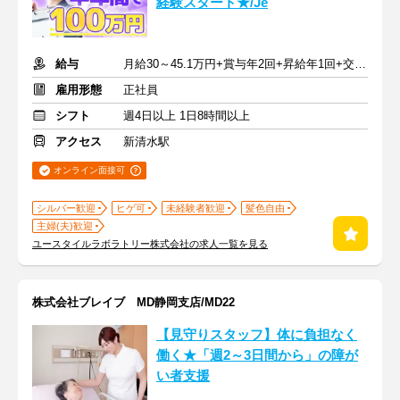
経験スタート★/Je
給与
月給30～45.1万円+賞与年2回+昇給年1回+交通費全額
雇用形態
正社員
シフト
週4日以上 1日8時間以上
アクセス
新清水駅
オンライン面接可
シルバー歓迎
ヒゲ可
未経験者歓迎
髪色自由
主婦(夫)歓迎
ユースタイルラボラトリー株式会社の求人一覧を見る
株式会社ブレイブ MD静岡支店/MD22
【見守りスタッフ】体に負担なく
働く★「週2～3日間から」の障が
い者支援