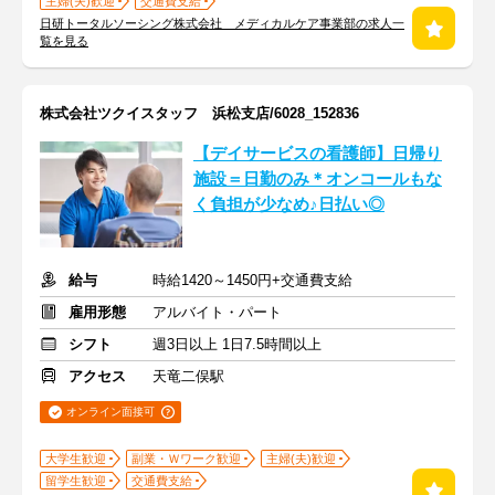
主婦(夫)歓迎
交通費支給
日研トータルソーシング株式会社 メディカルケア事業部の求人一
覧を見る
株式会社ツクイスタッフ 浜松支店/6028_152836
【デイサービスの看護師】日帰り
施設＝日勤のみ＊オンコールもな
く負担が少なめ♪日払い◎
給与
時給1420～1450円+交通費支給
雇用形態
アルバイト・パート
シフト
週3日以上 1日7.5時間以上
アクセス
天竜二俣駅
オンライン面接可
大学生歓迎
副業・Ｗワーク歓迎
主婦(夫)歓迎
留学生歓迎
交通費支給