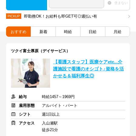
含まない
即勤務OK！お給料も即GET可◎週払い有
PICKUP
おすすめ
新着
時給
日給
月給
ツクイ富士厚原（デイサービス）
【看護スタッフ】医療ケアetc...介
護施設で看護のオシゴト♪資格を活
かせる＆福利厚生◎
給与
時給1457～1969円
雇用形態
アルバイト・パート
シフト
週1日以上
アクセス
入山瀬駅
徒歩21分