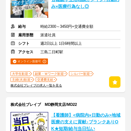
み×医療行為なし◎
給与
時給2300～3450円+交通費全額
雇用形態
派遣社員
シフト
週2日以上 1日6時間以上
アクセス
三島二日町駅
オンライン面接可
大学生歓迎
副業・Ｗワーク歓迎
シルバー歓迎
主婦(夫)歓迎
交通費支給
株式会社ブレイブの求人一覧を見る
株式会社ブレイブ MD静岡支店/MD22
【看護師】<病院内×日勤のみ>地域
医療の支えに貢献♪ブランクありO
K★短期/給与当日払い