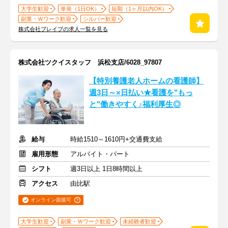
大学生歓迎
単発（1日OK）
短期（1ヶ月以内OK）
副業・Ｗワーク歓迎
シルバー歓迎
株式会社ブレイブの求人一覧を見る
株式会社ツクイスタッフ 浜松支店/6028_97807
【特別養護老人ホームの看護師】
週3日～×日払い★看護を"もっ
と"働きやすく♪福利厚生◎
給与
時給1510～1610円+交通費支給
雇用形態
アルバイト・パート
シフト
週3日以上 1日8時間以上
アクセス
由比駅
オンライン面接可
大学生歓迎
副業・Ｗワーク歓迎
未経験者歓迎