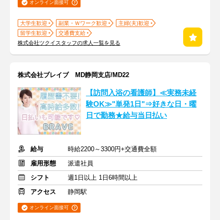
オンライン面接可
大学生歓迎
副業・Ｗワーク歓迎
主婦(夫)歓迎
留学生歓迎
交通費支給
株式会社ツクイスタッフの求人一覧を見る
株式会社ブレイブ MD静岡支店/MD22
【訪問入浴の看護師】≪実務未経
験OK≫"単発1日"⇒好きな日・曜
日で勤務★給与当日払い
給与
時給2200～3300円+交通費全額
雇用形態
派遣社員
シフト
週1日以上 1日6時間以上
アクセス
静岡駅
オンライン面接可