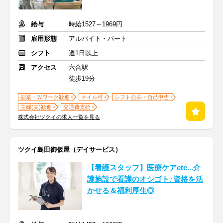
給与
時給1527～1969円
雇用形態
アルバイト・パート
シフト
週1日以上
アクセス
六合駅
徒歩19分
副業・Ｗワーク歓迎
ネイル可
シフト自由・自己申告
主婦(夫)歓迎
交通費支給
株式会社ツクイの求人一覧を見る
ツクイ島田御仮屋（デイサービス）
【看護スタッフ】医療ケアetc...介
護施設で看護のオシゴト♪資格を活
かせる＆福利厚生◎