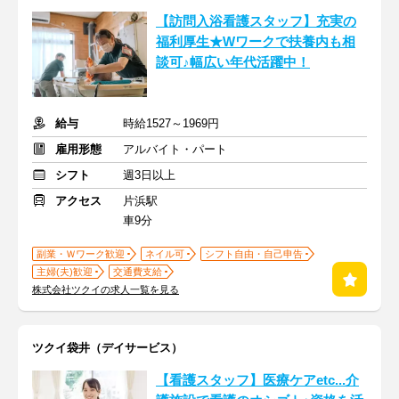
【訪問入浴看護スタッフ】充実の
福利厚生★Wワークで扶養内も相
談可♪幅広い年代活躍中！
給与
時給1527～1969円
雇用形態
アルバイト・パート
シフト
週3日以上
アクセス
片浜駅
車9分
副業・Ｗワーク歓迎
ネイル可
シフト自由・自己申告
主婦(夫)歓迎
交通費支給
株式会社ツクイの求人一覧を見る
ツクイ袋井（デイサービス）
【看護スタッフ】医療ケアetc...介