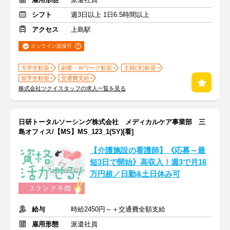
シフト
週3日以上 1日6.5時間以上
アクセス
上島駅
オンライン面接可
大学生歓迎
副業・Ｗワーク歓迎
主婦(夫)歓迎
留学生歓迎
交通費支給
株式会社ツクイスタッフの求人一覧を見る
日研トータルソーシング株式会社 メディカルケア事業部 三
島オフィス/【MS】MS_123_1(SY)[看]
【介護施設の看護師】《応募～最
短3日で開始》高収入！週3で月16
万円超／日勤&土日休み可
給与
時給2450円～＋交通費全額支給
雇用形態
派遣社員