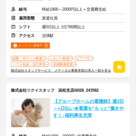
給与
時給1900～2000円以上＋交通費支給
雇用形態
派遣社員
シフト
週5日以上 1日7時間以上
アクセス
沼津駅
オンライン面接可
副業・Ｗワーク歓迎
シルバー歓迎
ピアス可
シフト自由・自己申告
未経験者歓迎
株式会社スタッフサービス メディカル事業本部の求人一覧を見る
株式会社ツクイスタッフ 浜松支店/6028_243582
【グループホームの看護師】週3日
～×日払い★看護を"もっと"働きや
すく♪福利厚生充実