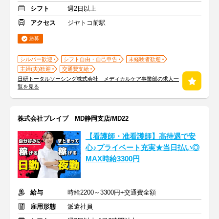
シフト
週2日以上
アクセス
ジヤトコ前駅
急募
シルバー歓迎
シフト自由・自己申告
未経験者歓迎
主婦(夫)歓迎
交通費支給
日研トータルソーシング株式会社 メディカルケア事業部の求人一
覧を見る
株式会社ブレイブ MD静岡支店/MD22
【看護師・准看護師】高待遇で安
心♪プライベート充実★当日払い◎
MAX時給3300円
給与
時給2200～3300円+交通費全額
雇用形態
派遣社員