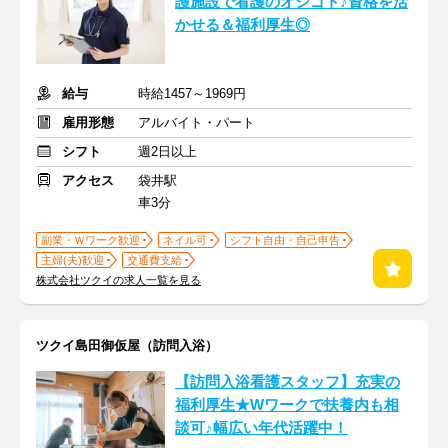
護施設で看護のオシゴト♪資格を活
かせる＆福利厚生◎
給与
時給1457～1969円
雇用形態
アルバイト・パート
シフト
週2日以上
アクセス
袋井駅
車3分
副業・Ｗワーク歓迎
ネイル可
シフト自由・自己申告
主婦(夫)歓迎
交通費支給
株式会社ツクイの求人一覧を見る
ツクイ島田御仮屋（訪問入浴）
【訪問入浴看護スタッフ】充実の
福利厚生★Wワークで扶養内も相
談可♪幅広い年代活躍中！