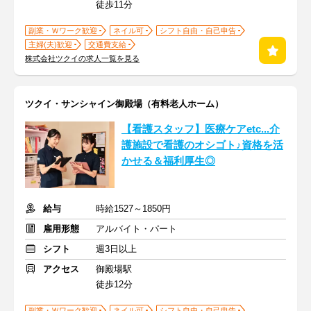
徒歩11分
副業・Ｗワーク歓迎
ネイル可
シフト自由・自己申告
主婦(夫)歓迎
交通費支給
株式会社ツクイの求人一覧を見る
ツクイ・サンシャイン御殿場（有料老人ホーム）
【看護スタッフ】医療ケアetc...介
護施設で看護のオシゴト♪資格を活
かせる＆福利厚生◎
給与
時給1527～1850円
雇用形態
アルバイト・パート
シフト
週3日以上
アクセス
御殿場駅
徒歩12分
副業・Ｗワーク歓迎
ネイル可
シフト自由・自己申告