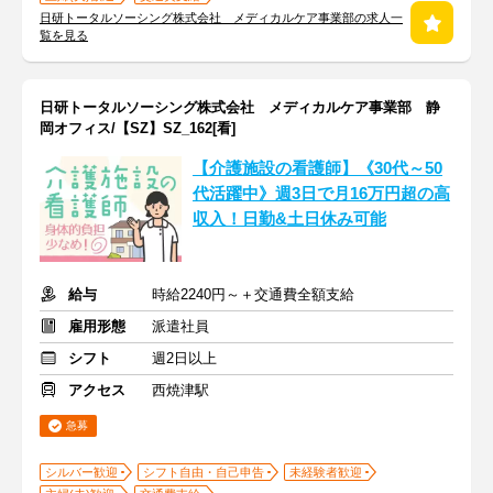
日研トータルソーシング株式会社 メディカルケア事業部の求人一
覧を見る
日研トータルソーシング株式会社 メディカルケア事業部 静
岡オフィス/【SZ】SZ_162[看]
【介護施設の看護師】《30代～50
代活躍中》週3日で月16万円超の高
収入！日勤&土日休み可能
給与
時給2240円～＋交通費全額支給
雇用形態
派遣社員
シフト
週2日以上
アクセス
西焼津駅
急募
シルバー歓迎
シフト自由・自己申告
未経験者歓迎