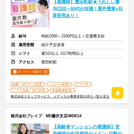
【看護師】豊田町駅★うれしい賞
与◎20～60代が在籍！案件豊富×社
員登用あり！
給与
時給2000～2200円以上＋交通費支給
雇用形態
紹介予定派遣
シフト
週3日以上 1日7時間以上
アクセス
豊田町駅
オンライン面接可
副業・Ｗワーク歓迎
シルバー歓迎
ピアス可
シフト自由・自己申告
未経験者歓迎
株式会社スタッフサービス メディカル事業本部の求人一覧を見る
株式会社ブレイブ MD藤沢支店/MDK14
【高齢者マンションの看護師】安
否確認や生活相談がメイン♪日勤の