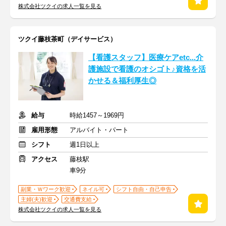
株式会社ツクイの求人一覧を見る
ツクイ藤枝茶町（デイサービス）
【看護スタッフ】医療ケアetc...介
護施設で看護のオシゴト♪資格を活
かせる＆福利厚生◎
給与
時給1457～1969円
雇用形態
アルバイト・パート
シフト
週1日以上
アクセス
藤枝駅
車9分
副業・Ｗワーク歓迎
ネイル可
シフト自由・自己申告
主婦(夫)歓迎
交通費支給
株式会社ツクイの求人一覧を見る