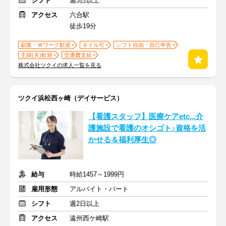
シフト
週3日以上
アクセス
六合駅
徒歩19分
副業・Ｗワーク歓迎
ネイル可
シフト自由・自己申告
主婦(夫)歓迎
交通費支給
株式会社ツクイの求人一覧を見る
ツクイ浜松西ヶ崎（デイサービス）
【看護スタッフ】医療ケアetc...介
護施設で看護のオシゴト♪資格を活
かせる＆福利厚生◎
給与
時給1457～1999円
雇用形態
アルバイト・パート
シフト
週2日以上
アクセス
遠州西ケ崎駅