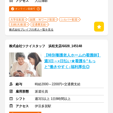
アクセス
入山瀬駅
オンライン面接可
大学生歓迎
副業・Ｗワーク歓迎
シルバー歓迎
主婦(夫)歓迎
交通費支給
株式会社ブレイブの求人一覧を見る
株式会社ツクイスタッフ 浜松支店/6028_145148
【特別養護老人ホームの看護師】
週3日～×日払い★看護を"もっ
と"働きやすく♪福利厚生◎
給与
時給2000～2200円+交通費支給
雇用形態
派遣社員
シフト
週3日以上 1日8時間以上
アクセス
伊豆多賀駅