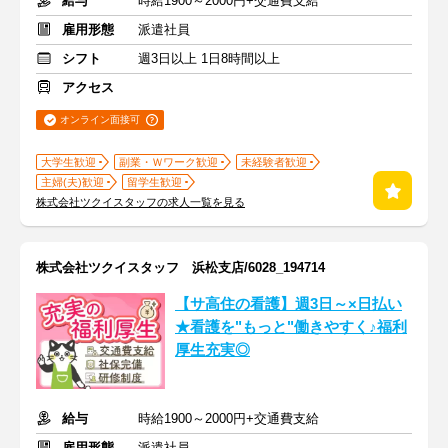
給与
時給1900～2000円+交通費支給
雇用形態
派遣社員
シフト
週3日以上 1日8時間以上
アクセス
オンライン面接可
大学生歓迎
副業・Ｗワーク歓迎
未経験者歓迎
主婦(夫)歓迎
留学生歓迎
株式会社ツクイスタッフの求人一覧を見る
株式会社ツクイスタッフ 浜松支店/6028_194714
【サ高住の看護】週3日～×日払い
★看護を"もっと"働きやすく♪福利
厚生充実◎
給与
時給1900～2000円+交通費支給
雇用形態
派遣社員