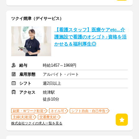
ツクイ焼津（デイサービス）
【看護スタッフ】医療ケアetc...介
護施設で看護のオシゴト♪資格を活
かせる＆福利厚生◎
給与
時給1457～1969円
雇用形態
アルバイト・パート
シフト
週2日以上
アクセス
焼津駅
徒歩10分
副業・Ｗワーク歓迎
ネイル可
シフト自由・自己申告
主婦(夫)歓迎
交通費支給
株式会社ツクイの求人一覧を見る