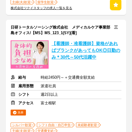
主婦(夫)歓迎
留学生歓迎
株式会社ツクイスタッフの求人一覧を見る
日研トータルソーシング株式会社 メディカルケア事業部 三
島オフィス/【MS】MS_123_1(SY)[看]
【看護師・准看護師】資格があれ
ばブランクがあってもOK◎日勤の
み＊30代～50代活躍中
給与
時給2450円～＋交通費全額支給
雇用形態
派遣社員
シフト
週2日以上
アクセス
富士根駅
急募
シルバー歓迎
シフト自由・自己申告
未経験者歓迎
主婦(夫)歓迎
交通費支給