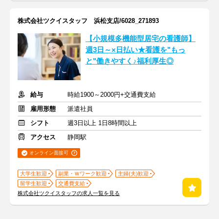
株式会社ツクイスタッフ 浜松支店/6028_271893
【小規模多機能型居宅の看護師】
週3日～×日払い★看護を"もっ
と"働きやすく♪福利厚生◎
給与
時給1900～2000円+交通費支給
雇用形態
派遣社員
シフト
週3日以上 1日8時間以上
アクセス
静岡駅
オンライン面接可
大学生歓迎
副業・Ｗワーク歓迎
主婦(夫)歓迎
留学生歓迎
交通費支給
株式会社ツクイスタッフの求人一覧を見る