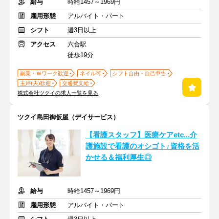
給与
時給1457～1969円
雇用形態
アルバイト・パート
シフト
週3日以上
アクセス
六合駅
徒歩19分
副業・Ｗワーク歓迎
ネイル可
シフト自由・自己申告
主婦(夫)歓迎
交通費支給
株式会社ツクイの求人一覧を見る
ツクイ島田御仮屋（デイサービス）
【看護スタッフ】医療ケアetc...介
護施設で看護のオシゴト♪資格を活
かせる＆福利厚生◎
給与
時給1457～1969円
雇用形態
アルバイト・パート