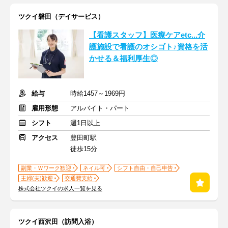
ツクイ磐田（デイサービス）
【看護スタッフ】医療ケアetc...介
護施設で看護のオシゴト♪資格を活
かせる＆福利厚生◎
給与
時給1457～1969円
雇用形態
アルバイト・パート
シフト
週1日以上
アクセス
豊田町駅
徒歩15分
副業・Ｗワーク歓迎
ネイル可
シフト自由・自己申告
主婦(夫)歓迎
交通費支給
株式会社ツクイの求人一覧を見る
ツクイ西沢田（訪問入浴）