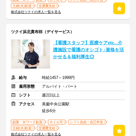
主婦(夫)歓迎
交通費支給
株式会社ツクイの求人一覧を見る
ツクイ浜北貴布祢（デイサービス）
【看護スタッフ】医療ケアetc...介
護施設で看護のオシゴト♪資格を活
かせる＆福利厚生◎
給与
時給1457～1999円
雇用形態
アルバイト・パート
シフト
週2日以上
アクセス
美薗中央公園駅
徒歩6分
副業・Ｗワーク歓迎
ネイル可
シフト自由・自己申告
主婦(夫)歓迎
交通費支給
株式会社ツクイの求人一覧を見る