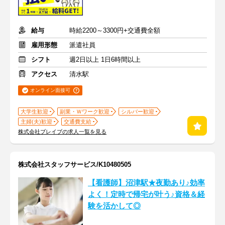
給与
時給2200～3300円+交通費全額
雇用形態
派遣社員
シフト
週2日以上 1日6時間以上
アクセス
清水駅
オンライン面接可
大学生歓迎
副業・Ｗワーク歓迎
シルバー歓迎
主婦(夫)歓迎
交通費支給
株式会社ブレイブの求人一覧を見る
株式会社スタッフサービス/K10480505
【看護師】沼津駅★夜勤あり♪効率
よく！定時で帰宅が叶う♪資格＆経
験を活かして◎