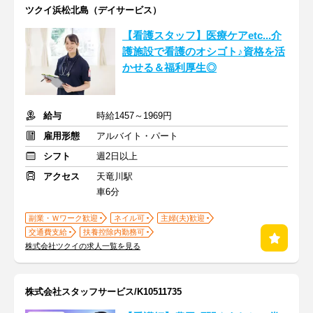
ツクイ浜松北島（デイサービス）
【看護スタッフ】医療ケアetc...介
護施設で看護のオシゴト♪資格を活
かせる＆福利厚生◎
給与
時給1457～1969円
雇用形態
アルバイト・パート
シフト
週2日以上
アクセス
天竜川駅
車6分
副業・Ｗワーク歓迎
ネイル可
主婦(夫)歓迎
交通費支給
扶養控除内勤務可
株式会社ツクイの求人一覧を見る
株式会社スタッフサービス/K10511735