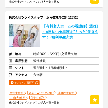
株式会社ツクイスタッフの求人一覧を見る
株式会社ツクイスタッフ 浜松支店/6028_123523
【有料老人ホームの看護師】週2日
～×日払い★看護を"もっと"働きや
すく♪福利厚生充実
給与
時給2000～2200円+交通費支給
雇用形態
派遣社員
シフト
週2日以上 1日8時間以上
アクセス
六合駅
オンライン面接可
大学生歓迎
副業・Ｗワーク歓迎
未経験者歓迎
主婦(夫)歓迎
留学生歓迎
株式会社ツクイスタッフの求人一覧を見る