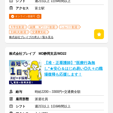
シフト
週2日以上 1日6時間以上
アクセス
富士駅
オンライン面接可
大学生歓迎
副業・Ｗワーク歓迎
シルバー歓迎
主婦(夫)歓迎
交通費支給
株式会社ブレイブの求人一覧を見る
株式会社ブレイブ MD静岡支店/MD22
【准・正看護師】"医療行為無
し"★安心＆はじめ易い◎久々の職
場復帰も応援します！
給与
時給2200～3300円+交通費全額
雇用形態
派遣社員
シフト
週2日以上 1日6時間以上