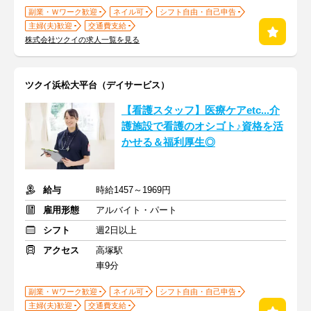
副業・Ｗワーク歓迎
ネイル可
シフト自由・自己申告
主婦(夫)歓迎
交通費支給
株式会社ツクイの求人一覧を見る
ツクイ浜松大平台（デイサービス）
【看護スタッフ】医療ケアetc...介
護施設で看護のオシゴト♪資格を活
かせる＆福利厚生◎
給与
時給1457～1969円
雇用形態
アルバイト・パート
シフト
週2日以上
アクセス
高塚駅
車9分
副業・Ｗワーク歓迎
ネイル可
シフト自由・自己申告
主婦(夫)歓迎
交通費支給