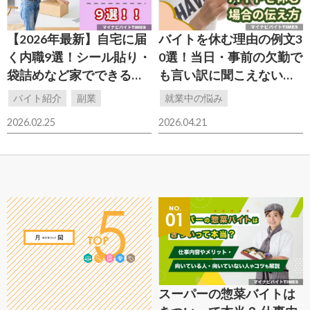
【2026年最新】自宅に届
バイトを休む理由の例文3
く内職9選！シール貼り・
0選！当日・事前の欠勤で
袋詰めなど家でできる副
も言い訳に聞こえない伝
業を紹介
え方
バイト紹介
副業
就業中の悩み
2026.02.25
2026.04.21
スーパーの惣菜バイトは