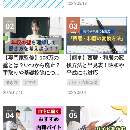
2026.05.19
【専門家監修】103万の
【簡単】西暦・和暦の変
壁とは？いつから廃止？
換方法と早見表！昭和や
手取りや基礎控除につい
平成にも対応
て解説
働き方
大学生
バイト応募準備
2026.07.10
2026.04.01