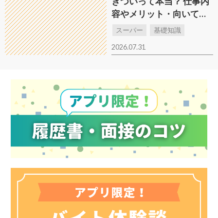
きついって本当？ 仕事内
容やメリット・向いてい
る人・向いていない人や
スーパー
基礎知識
コツも解説
2026.07.31