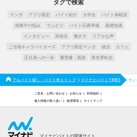
タグで検索
マンガ
アプリ限定
バイト紹介
大学生
バイト体験談
就業中の悩み
でぶどり
バイト応募準備
基礎知識
インタビュー
高校生
働き方
リアルな声
ご当地キャラバイターズ
アプリ限定マンガ
就活
カフェ
正社員への一歩
履歴書・面接
異世界転生
アルバイト探し・バイト求人トップ
マイナビバイトTIMES
ラン
ご意見・お問い合わせ
お知らせ
利用規約
個人情報の取り扱い
推奨環境
サイトマップ
マイナビバイトの関連サイト