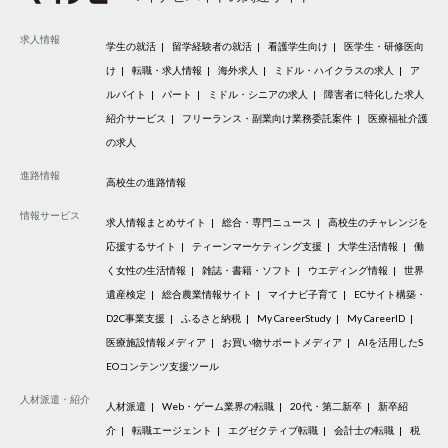
求人情報
学生の就活
留学経験者の就活
看護学生向け
医学生・研修医向
け
転職・求人情報
海外求人
ミドル・ハイクラスの求人
ア
ルバイト
パート
ミドル・シニアの求人
障害者に特化した求人
紹介サービス
フリーランス・副業向け業務委託案件
医療福祉介護
の求人
進路情報
高校生の進路情報
情報サービス
求人情報まとめサイト
総合・専門ニュース
高校生のチャレンジを
応援するサイト
ティーンマーケティング支援
大学生活情報
働
く女性の生活情報
雑誌・書籍・ソフト
ウエディング情報
世界
遺産検定
総合農業情報サイト
マイナビ子育て
ECサイト構築・
D2C事業支援
ふるさと納税
My CareerStudy
My CareerID
医療施設情報メディア
お買い物サポートメディア
AIを活用したS
EOコンテンツ支援ツール
人材派遣・紹介
人材派遣
Web・ゲーム業界の転職
20代・第二新卒
新卒紹
介
転職エージェント
エグゼクティブ転職
会計士の転職
税