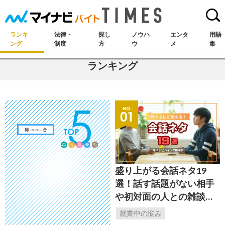
S
k
i
ランキ
法律・
探し
ノウハ
エンタ
用語
p
ング
制度
方
ウ
メ
集
t
ランキング
o
c
o
n
t
e
n
t
盛り上がる会話ネタ19
選！話す話題がない相手
や初対面の人との雑談に
便利
就業中の悩み