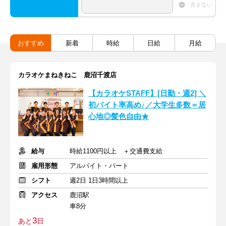
含まない
おすすめ
新着
時給
日給
月給
カラオケまねきねこ 鹿沼千渡店
【カラオケSTAFF】[日勤・週2] ＼
初バイト率高め♪／大学生多数＝居
心地◎髪色自由★
給与
時給1100円以上 ＋交通費支給
雇用形態
アルバイト・パート
シフト
週2日 1日3時間以上
アクセス
鹿沼駅
車8分
3
あと
日