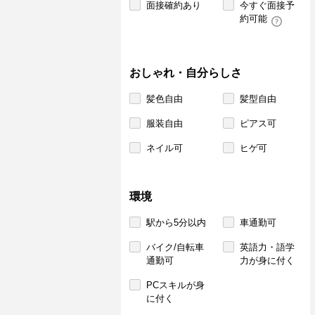
面接確約あり
今すぐ面接予
約可能
おしゃれ・自分らしさ
髪色自由
髪型自由
服装自由
ピアス可
ネイル可
ヒゲ可
環境
駅から5分以内
車通勤可
バイク/自転車
英語力・語学
通勤可
力が身に付く
PCスキルが身
に付く