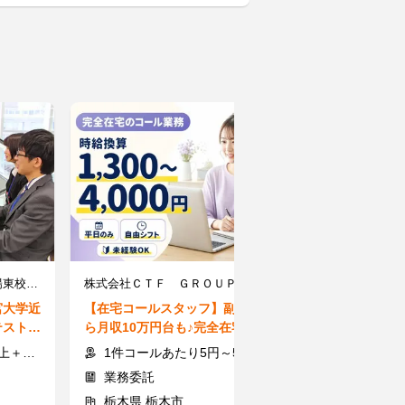
個別指導Axis(アクシス) 陽東校 ［ワオ・コーポレーショングループ］
株式会社ＣＴＦ ＧＲＯＵＰ
宮大学近
【在宅コールスタッフ】副業か
【オンライン家
テスト優
ら月収10万円台も♪完全在宅×時
≫★社会人講師
給換算1,300～4,000円★
間に60分から
交通費
1件コールあたり5円～55円 ※時給換算1,300円～4,000円
1コマ(60分)
業務委託
アルバイト
栃木県 栃木市
栃木県 宇都