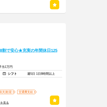
8割で安心★充実の年間休日125
勤手当1万円
シフト
週5日 1日8時間以上
婦(夫)歓迎
交通費支給
覧を見る