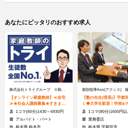
あなたにピッタリのおすすめ求人
株式会社トライグループ ※勤務地：栃木県栃木市
【オンライン家庭教師】≪在宅
【塾の先生(理系)】宇都
≫★社会人講師募集★すきま時
く◆大学生歓迎！学校&
間に60分から指導可能◎
先でOK◎短期も可
1コマ(60分)1430～6930円
1コマ(80分)1600円以上＋
アルバイト・パート
業務委託
栃木県 栃木市
栃木県 宇都宮市