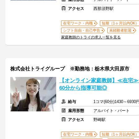
アクセス
西那須野駅
在宅ワーク・内職
短期（1ヶ月以内OK）
シフト自由・自己申告
未経験者歓迎
家庭教師のトライの求人一覧を見る
株式会社トライグループ ※勤務地：栃木県大田原市
【オンライン家庭教師】≪在宅≫
60分から指導可能◎
給与
1コマ(60分)1430～6930
雇用形態
アルバイト・パート
アクセス
野崎駅
在宅ワーク・内職
短期（1ヶ月以内OK）