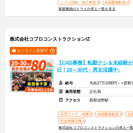
シフト自由・自己申告
未経験者歓迎
家庭教師のトライの求人一覧を見る
株式会社コプロコンストラクション/Z
オンライン面接可
【CAD事務】転勤ナシ＆未経験が
日！20～30代・男女活躍中♪
給与
月給27万1090円～+皆
雇用形態
正社員
アクセス
西那須野駅
在宅ワーク・内職
未経験者歓迎
主
社会保険完備
株式会社コプロコンストラクションの求人一