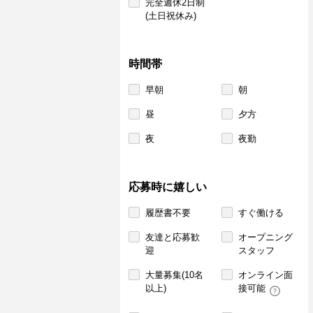
完全週休2日制
(土日祝休み)
時間帯
早朝
朝
昼
夕方
夜
夜勤
応募時に嬉しい
履歴書不要
すぐ働ける
友達と応募歓
オープニング
迎
スタッフ
大量募集(10名
オンライン面
以上)
接可能