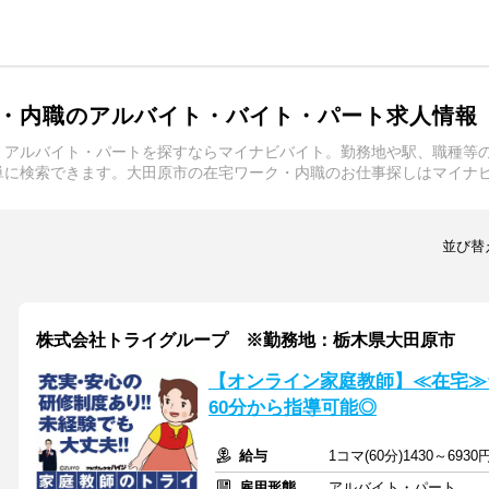
・内職のアルバイト・バイト・パート求人情報
・アルバイト・パートを探すならマイナビバイト。勤務地や駅、職種等
単に検索できます。大田原市の在宅ワーク・内職のお仕事探しはマイナ
並び替
株式会社トライグループ ※勤務地：栃木県大田原市
【オンライン家庭教師】≪在宅≫
60分から指導可能◎
給与
1コマ(60分)1430～6930
雇用形態
アルバイト・パート