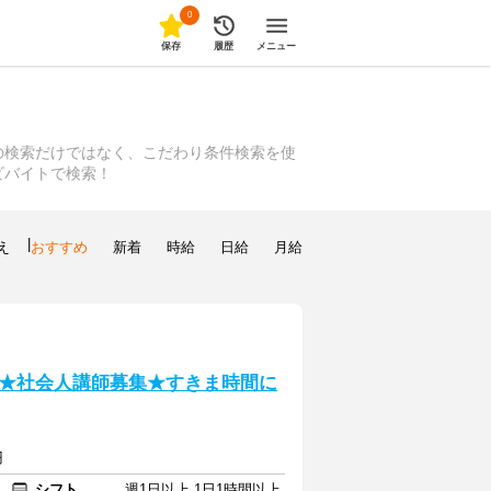
0
保存
履歴
メニュー
の検索だけではなく、こだわり条件検索を使
ビバイトで検索！
|
え
おすすめ
新着
時給
日給
月給
★社会人講師募集★すきま時間に
円
シフト
週1日以上 1日1時間以上