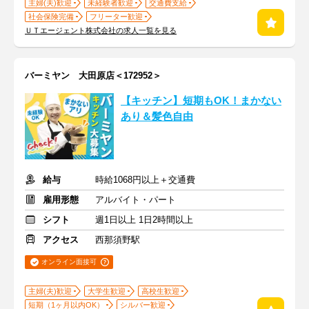
主婦(夫)歓迎
未経験者歓迎
交通費支給
社会保険完備
フリーター歓迎
ＵＴエージェント株式会社の求人一覧を見る
バーミヤン 大田原店＜172952＞
【キッチン】短期もOK！まかない
あり＆髪色自由
給与
時給1068円以上＋交通費
雇用形態
アルバイト・パート
シフト
週1日以上 1日2時間以上
アクセス
西那須野駅
オンライン面接可
主婦(夫)歓迎
大学生歓迎
高校生歓迎
短期（1ヶ月以内OK）
シルバー歓迎