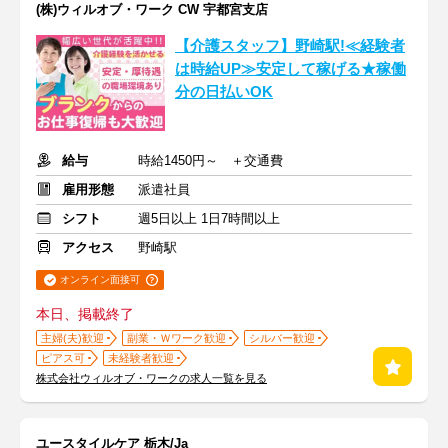
(株)ウィルオブ・ワーク CW 宇都宮支店
【介護スタッフ】野崎駅!≪経験者
は時給UP≫安定して稼げる★稼働
分の日払いOK
給与
時給1450円～ ＋交通費
雇用形態
派遣社員
シフト
週5日以上 1日7時間以上
アクセス
野崎駅
オンライン面接可
本日、掲載終了
主婦(夫)歓迎
副業・Ｗワーク歓迎
シルバー歓迎
ピアス可
未経験者歓迎
株式会社ウィルオブ・ワークの求人一覧を見る
ユースタイルケア 栃木/Ja