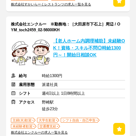
株式会社すかいらーくレストランツの求人一覧を見る
株式会社エンクルー ※勤務地：［大田原市下石上］周辺 / O
YM_toch2459_02-98000KH
【老人ホーム内調理補助】未経験O
K！資格・スキル不問◎時給1300
円～！開始日相談OK
給与
時給1300円
雇用形態
派遣社員
シフト
週4日以上 1日8時間以上
アクセス
野崎駅
徒歩23分
主婦(夫)歓迎
大学生歓迎
シフト自由・自己申告
未経験者歓迎
交通費支給
株式会社エンクルーの求人一覧を見る