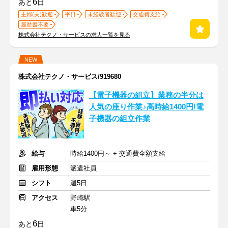
6
あと
日
主婦(夫)歓迎
平日
未経験者歓迎
交通費支給
履歴書不要
株式会社テクノ・サービスの求人一覧を見る
NEW
株式会社テクノ・サービス/919680
【電子機器の組立】業務の半分は
人気の座り作業♪高時給1400円!電
子機器の組立作業
給与
時給1400円～ + 交通費全額支給
雇用形態
派遣社員
シフト
週5日
アクセス
野崎駅
車5分
6
あと
日