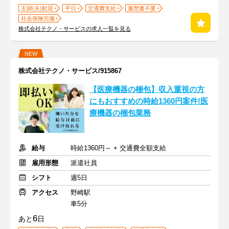
主婦(夫)歓迎
平日
交通費支給
履歴書不要
社会保険完備
株式会社テクノ・サービスの求人一覧を見る
NEW
株式会社テクノ・サービス/915867
【医療機器の梱包】収入重視の方
にもおすすめの時給1360円案件!医
療機器の梱包業務
給与
時給1360円～ + 交通費全額支給
雇用形態
派遣社員
シフト
週5日
アクセス
野崎駅
車5分
6
あと
日