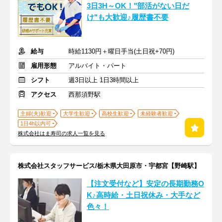
3日3H～OK！"部活がない日だ
け"も大歓迎♪履歴書不要
給与
時給1130円＋曜日手当(土日祝+70円)
雇用形態
アルバイト・パート
シフト
週3日以上 1日3時間以上
アクセス
西那須野駅
主婦(夫)歓迎
大学生歓迎
高校生歓迎
未経験者歓迎
1日4h以内可
株式会社はま寿司の求人一覧を見る
株式会社スタッフサービス/栃木県大田原市・宇都宮【野崎駅】
【注文受付など】安定の長期勤務O
K♪高時給・土日祝休み・大手など
色々！