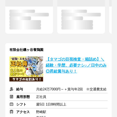
有限会社磯ヶ谷養鶏園
【タマゴの目視検査・箱詰め】＼
経験・学歴、必要ナシ♪／日中のみ
◎昇給賞与あり！
給与
月給24万7000円～＋賞与年2回 ※交通費支給
雇用形態
正社員
シフト
週5日 1日8時間以上
アクセス
野崎駅