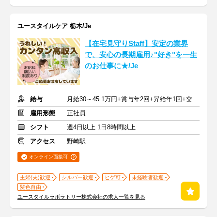
ユースタイルケア 栃木/Je
【在宅見守りStaff】安定の業界
で、安心の長期雇用♪"好き"を一生
のお仕事に★/Je
給与
月給30～45.1万円+賞与年2回+昇給年1回+交通費全額
雇用形態
正社員
シフト
週4日以上 1日8時間以上
アクセス
野崎駅
オンライン面接可
主婦(夫)歓迎
シルバー歓迎
ヒゲ可
未経験者歓迎
髪色自由
ユースタイルラボラトリー株式会社の求人一覧を見る