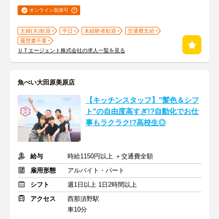
オンライン面接可
主婦(夫)歓迎
平日
未経験者歓迎
交通費支給
履歴書不要
ＵＴエージェント株式会社の求人一覧を見る
魚べい大田原美原店
【キッチンスタッフ】"髪色＆シフ
ト"の自由度高すぎ!?自動化でお仕
事もラクラク!?高校生◎
給与
時給1150円以上 ＋交通費全額
雇用形態
アルバイト・パート
シフト
週1日以上 1日2時間以上
アクセス
西那須野駅
車10分