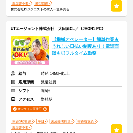
履歴書不要
髪型自由
株式会社ロジクエストの求人一覧を見る
UTエージェント株式会社 大田原CL／《JAGN1-PC》
【機械オペレーター】簡単作業★
うれしい日払い制度あり！電話面
談も◎フルタイム勤務
給与
時給 1450円以上
雇用形態
派遣社員
シフト
週5日
アクセス
野崎駅
オンライン面接可
主婦(夫)歓迎
平日
未経験者歓迎
交通費支給
履歴書不要