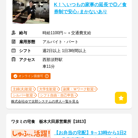
K！＼いつもの家事の延長で◎／食
券制で安心♪まかないあり
給与
時給1100円～＋交通費支給
雇用形態
アルバイト・パート
シフト
週2日以上 1日3時間以上
アクセス
西那須野駅
車11分
オンライン面接可
主婦(夫)歓迎
大学生歓迎
副業・Ｗワーク歓迎
シルバー歓迎
シフト自由・自己申告
株式会社ゆで太郎システムの求人一覧を見る
ワタミの宅食 栃木大田原営業所【1813】
【お弁当の宅配】9～13時から1日2