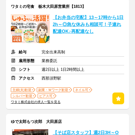
ワタミの宅食 栃木大田原営業所【1813】
【お弁当の宅配】13～17時から1日
2h～◎急な休みも相談可！子連れ
配達OK♪再配達なし
給与
完全出来高制
雇用形態
業務委託
シフト
週2日以上 1日2時間以上
アクセス
西那須野駅
主婦(夫)歓迎
副業・Ｗワーク歓迎
ネイル可
シルバー歓迎
ピアス可
ワタミ株式会社の求人一覧を見る
ゆで太郎もつ次郎 大田原店
【そば店スタッフ】週2日3H～O