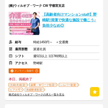
(株)ウィルオブ・ワーク CW 宇都宮支店
【高齢者向けマンションstaff】野
崎駅!清潔で快適な施設で働こう♪
負担少なめ◎
給与
時給1450円～ ＋交通費
雇用形態
派遣社員
シフト
週5日以上 1日7時間以上
アクセス
野崎駅
オンライン面接可
本日、掲載終了
主婦(夫)歓迎
副業・Ｗワーク歓迎
シルバー歓迎
ピアス可
未経験者歓迎
株式会社ウィルオブ・ワークの求人一覧を見る