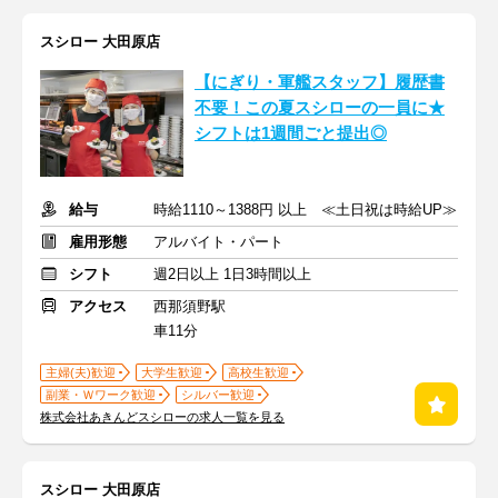
スシロー 大田原店
【にぎり・軍艦スタッフ】履歴書
不要！この夏スシローの一員に★
シフトは1週間ごと提出◎
給与
時給1110～1388円 以上 ≪土日祝は時給UP≫
雇用形態
アルバイト・パート
シフト
週2日以上 1日3時間以上
アクセス
西那須野駅
車11分
主婦(夫)歓迎
大学生歓迎
高校生歓迎
副業・Ｗワーク歓迎
シルバー歓迎
株式会社あきんどスシローの求人一覧を見る
スシロー 大田原店