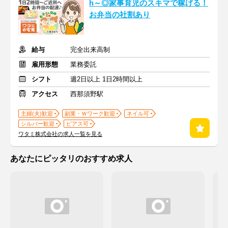
h～◎家事育児のスキマで稼げる！
お弁当の社割あり
給与
完全出来高制
雇用形態
業務委託
シフト
週2日以上 1日2時間以上
アクセス
西那須野駅
主婦(夫)歓迎
副業・Ｗワーク歓迎
ネイル可
シルバー歓迎
ピアス可
ワタミ株式会社の求人一覧を見る
あなたにピッタリのおすすめ求人