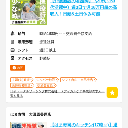
【介護施設の看護師】《30代～50
代活躍中》週3日で月16万円超の高
収入！日勤&土日休み可能
給与
時給1800円～＋交通費全額支給
雇用形態
派遣社員
シフト
週2日以上
アクセス
野崎駅
急募
主婦(夫)歓迎
シルバー歓迎
シフト自由・自己申告
未経験者歓迎
交通費支給
日研トータルソーシング株式会社 メディカルケア事業部の求人一
覧を見る
はま寿司 大田原美原店
【はま寿司のキッチン(17時～)】週