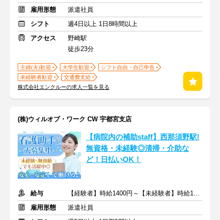
雇用形態
派遣社員
シフト
週4日以上 1日8時間以上
アクセス
野崎駅
徒歩23分
主婦(夫)歓迎
大学生歓迎
シフト自由・自己申告
未経験者歓迎
交通費支給
株式会社エンクルーの求人一覧を見る
(株)ウィルオブ・ワーク CW 宇都宮支店
【病院内の補助staff】西那須野駅!
無資格・未経験◎清掃・介助な
ど！日払いOK！
給与
【経験者】時給1400円～【未経験者】時給1300円～ ＋交通費
雇用形態
派遣社員