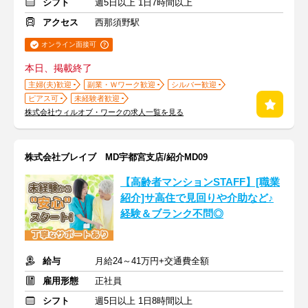
シフト
週5日以上 1日7時間以上
アクセス
西那須野駅
オンライン面接可
本日、掲載終了
主婦(夫)歓迎
副業・Ｗワーク歓迎
シルバー歓迎
ピアス可
未経験者歓迎
株式会社ウィルオブ・ワークの求人一覧を見る
株式会社ブレイブ MD宇都宮支店/紹介MD09
【高齢者マンションSTAFF】[職業
紹介]サ高住で見回りや介助など♪
経験＆ブランク不問◎
給与
月給24～41万円+交通費全額
雇用形態
正社員
シフト
週5日以上 1日8時間以上