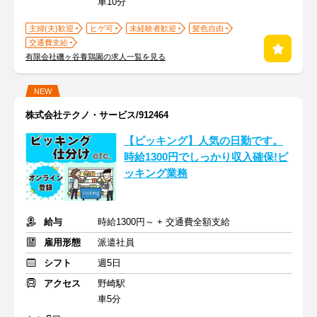
車10分
主婦(夫)歓迎
ヒゲ可
未経験者歓迎
髪色自由
交通費支給
有限会社磯ヶ谷養鶏園の求人一覧を見る
NEW
株式会社テクノ・サービス/912464
【ピッキング】人気の日勤です。
時給1300円でしっかり収入確保!ピ
ッキング業務
給与
時給1300円～ + 交通費全額支給
雇用形態
派遣社員
シフト
週5日
アクセス
野崎駅
車5分