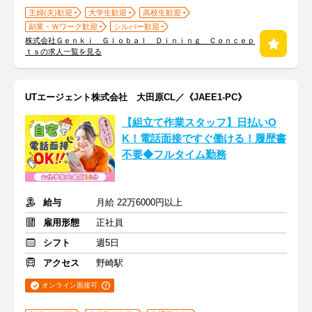
主婦(夫)歓迎
大学生歓迎
高校生歓迎
副業・Ｗワーク歓迎
シルバー歓迎
株式会社Ｇｅｎｋｉ Ｇｌｏｂａｌ Ｄｉｎｉｎｇ Ｃｏｎｃｅｐ
ｔｓの求人一覧を見る
UTエージェント株式会社 大田原CL／《JAEE1-PC》
【組立て作業スタッフ】日払いO
K！電話面接ですぐ働ける！履歴書
不要◆フルタイム勤務
給与
月給 22万6000円以上
雇用形態
正社員
シフト
週5日
アクセス
野崎駅
オンライン面接可