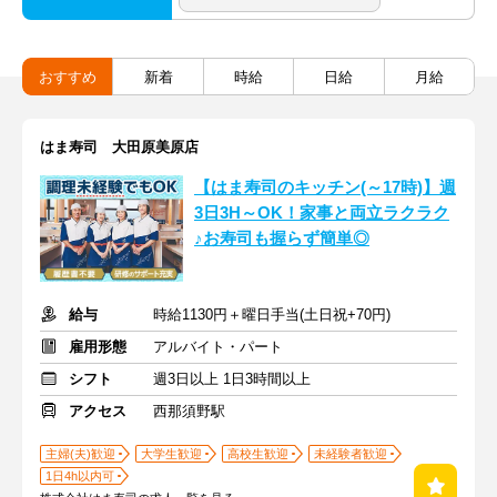
おすすめ
新着
時給
日給
月給
はま寿司 大田原美原店
【はま寿司のキッチン(～17時)】週
3日3H～OK！家事と両立ラクラク
♪お寿司も握らず簡単◎
給与
時給1130円＋曜日手当(土日祝+70円)
雇用形態
アルバイト・パート
シフト
週3日以上 1日3時間以上
アクセス
西那須野駅
主婦(夫)歓迎
大学生歓迎
高校生歓迎
未経験者歓迎
1日4h以内可