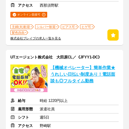
アクセス
西那須野駅
オンライン面接可
主婦(夫)歓迎
シルバー歓迎
ピアス可
ヒゲ可
髪色自由
株式会社ブレイブの求人一覧を見る
UTエージェント株式会社 大田原CL／《JFYY1-DC》
【機械オペレーター】簡単作業★
うれしい日払い制度あり！電話面
談も◎フルタイム勤務
給与
時給 1220円以上
雇用形態
派遣社員
シフト
週5日
アクセス
野崎駅