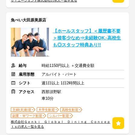
ＵＴエージェント株式会社の求人一覧を見る
魚べい大田原美原店
【ホールスタッフ】＜履歴書不要
＞接客少なめ⇒未経験OK♪高校生
も◎スタッフ特典あり!!
給与
時給1150円以上 ＋交通費全額
雇用形態
アルバイト・パート
シフト
週1日以上 1日2時間以上
アクセス
西那須野駅
車10分
主婦(夫)歓迎
大学生歓迎
高校生歓迎
副業・Ｗワーク歓迎
シルバー歓迎
株式会社Ｇｅｎｋｉ Ｇｌｏｂａｌ Ｄｉｎｉｎｇ Ｃｏｎｃｅｐ
ｔｓの求人一覧を見る