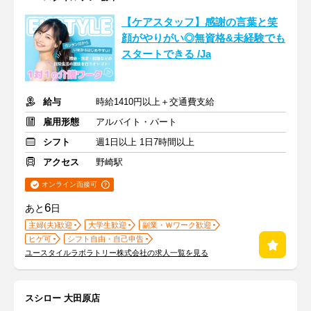
【ケアスタッフ】感謝の言葉と笑
顔がやりがい◎無資格&未経験でも
スタートできる /Ja
給与
時給1410円以上＋交通費支給
雇用形態
アルバイト・パート
シフト
週1日以上 1日7時間以上
アクセス
野崎駅
オンライン面接可
6
あと
日
主婦(夫)歓迎
大学生歓迎
副業・Ｗワーク歓迎
ヒゲ可
シフト自由・自己申告
ユースタイルラボラトリー株式会社の求人一覧を見る
スシロー 大田原店