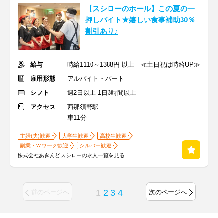
【スシローのホール】この夏の一
押しバイト★嬉しい食事補助30％
割引あり♪
給与
時給1110～1388円 以上 ≪土日祝は時給UP≫
雇用形態
アルバイト・パート
シフト
週2日以上 1日3時間以上
アクセス
西那須野駅
車11分
主婦(夫)歓迎
大学生歓迎
高校生歓迎
副業・Ｗワーク歓迎
シルバー歓迎
株式会社あきんどスシローの求人一覧を見る
1
2
3
4
前のページへ
次のページへ