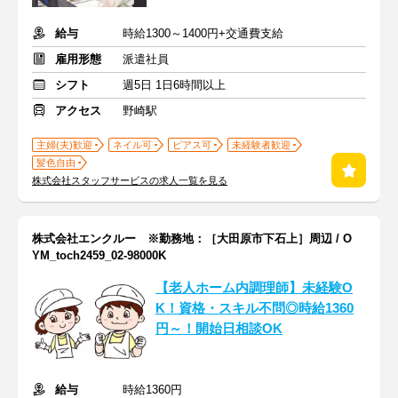
給与
時給1300～1400円+交通費支給
雇用形態
派遣社員
シフト
週5日 1日6時間以上
アクセス
野崎駅
主婦(夫)歓迎
ネイル可
ピアス可
未経験者歓迎
髪色自由
株式会社スタッフサービスの求人一覧を見る
株式会社エンクルー ※勤務地：［大田原市下石上］周辺 / O
YM_toch2459_02-98000K
【老人ホーム内調理師】未経験O
K！資格・スキル不問◎時給1360
円～！開始日相談OK
給与
時給1360円