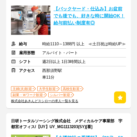
【バックヤード・仕込み】お盆前
でも後でも、好きな時に開始OK！
給与前払い制度有◎
給与
時給1110～1388円 以上 ≪土日祝は時給UP≫
雇用形態
アルバイト・パート
シフト
週2日以上 1日3時間以上
アクセス
西那須野駅
車11分
主婦(夫)歓迎
大学生歓迎
高校生歓迎
副業・Ｗワーク歓迎
シルバー歓迎
株式会社あきんどスシローの求人一覧を見る
日研トータルソーシング株式会社 メディカルケア事業部 宇
都宮オフィス/【UY】UY_MG1113203(SY)[看]