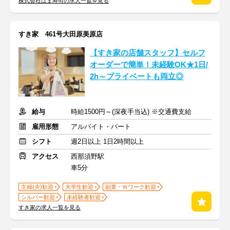
株式会社はま寿司の求人一覧を見る
すき家 461号大田原美原店
【すき家の店舗スタッフ】セルフ
オーダーで簡単！未経験OK★1日/
2h～プライベートも両立◎
給与
時給1500円～(深夜手当込) ※交通費支給
雇用形態
アルバイト・パート
シフト
週2日以上 1日2時間以上
アクセス
西那須野駅
車5分
主婦(夫)歓迎
大学生歓迎
副業・Ｗワーク歓迎
シルバー歓迎
未経験者歓迎
すき家の求人一覧を見る