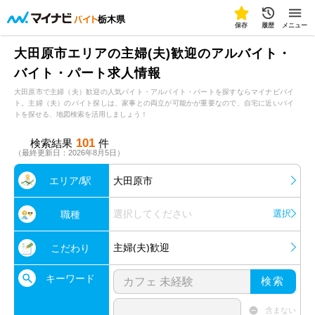
栃木県
保存
履歴
メニュー
大田原市エリアの主婦(夫)歓迎のアルバイト・
バイト・パート求人情報
大田原市で主婦（夫）歓迎の人気バイト・アルバイト・パートを探すならマイナビバイ
ト。主婦（夫）のバイト探しは、家事との両立が可能かが重要なので、自宅に近いバイ
トを探せる、地図検索を活用しましょう！
101
検索結果
件
（最終更新日：2026年8月5日）
エリア/駅
大田原市
選択してください
選択
職種
主婦(夫)歓迎
こだわり
キーワード
検索
含まない