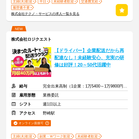
主婦(夫)歓迎
平日
未経験者歓迎
交通費支給
履歴書不要
株式会社テクノ・サービスの求人一覧を見る
NEW
株式会社ロジクエスト
【ドライバー】企業配送だから再
配達なし！未経験安心、充実の研
修は好評！20～50代活躍中
給与
完全出来高制（1企業：1万5400～1万9800円※1日あたり）
雇用形態
業務委託
シフト
週1日以上
アクセス
野崎駅
オンライン面接可
主婦(夫)歓迎
副業・Ｗワーク歓迎
未経験者歓迎