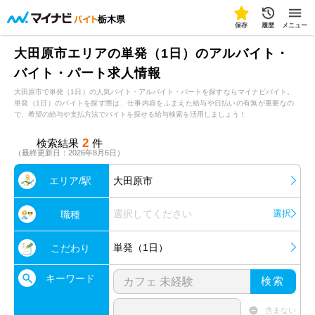
栃木県
保存
履歴
メニュー
大田原市エリアの単発（1日）のアルバイト・
バイト・パート求人情報
大田原市で単発（1日）の人気バイト・アルバイト・パートを探すならマイナビバイト。
単発（1日）のバイトを探す際は、仕事内容をふまえた給与や日払いの有無が重要なの
で、希望の給与や支払方法でバイトを探せる給与検索を活用しましょう！
2
検索結果
件
（最終更新日：2026年8月6日）
エリア/駅
大田原市
選択してください
選択
職種
単発（1日）
こだわり
キーワード
検索
含まない