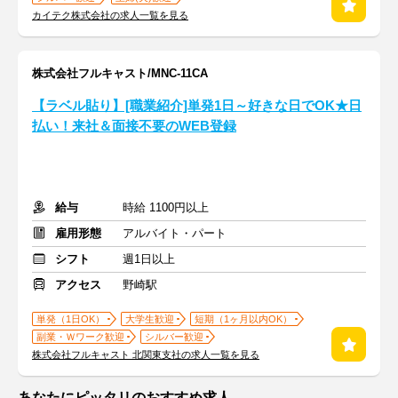
カイテク株式会社の求人一覧を見る
株式会社フルキャスト/MNC-11CA
【ラベル貼り】[職業紹介]単発1日～好きな日でOK★日
払い！来社＆面接不要のWEB登録
給与
時給 1100円以上
雇用形態
アルバイト・パート
シフト
週1日以上
アクセス
野崎駅
単発（1日OK）
大学生歓迎
短期（1ヶ月以内OK）
副業・Ｗワーク歓迎
シルバー歓迎
株式会社フルキャスト 北関東支社の求人一覧を見る
あなたにピッタリのおすすめ求人