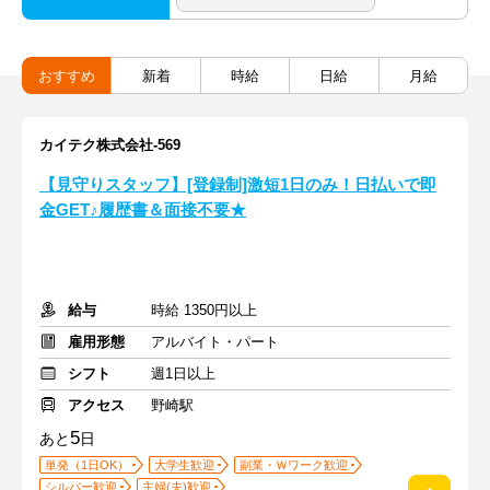
おすすめ
新着
時給
日給
月給
カイテク株式会社-569
【見守りスタッフ】[登録制]激短1日のみ！日払いで即
金GET♪履歴書＆面接不要★
給与
時給 1350円以上
雇用形態
アルバイト・パート
シフト
週1日以上
アクセス
野崎駅
5
あと
日
単発（1日OK）
大学生歓迎
副業・Ｗワーク歓迎
シルバー歓迎
主婦(夫)歓迎