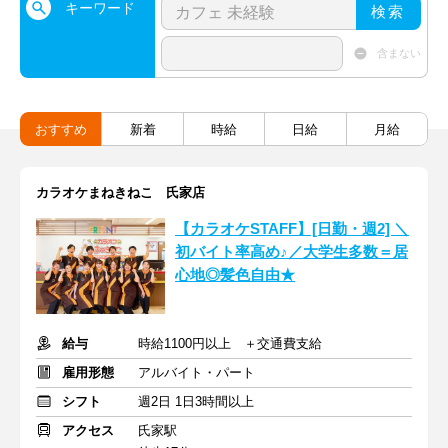
キーワード
検索
含まない
おすすめ
新着
時給
日給
月給
カラオケまねきねこ 氏家店
【カラオケSTAFF】[日勤・週2] ＼
初バイト率高め♪／大学生多数＝居
心地◎髪色自由★
給与
時給1100円以上 ＋交通費支給
雇用形態
アルバイト・パート
シフト
週2日 1日3時間以上
アクセス
氏家駅