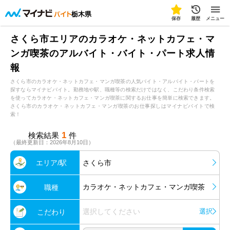
栃木県
保存
履歴
メニュー
さくら市エリアのカラオケ・ネットカフェ・マ
ンガ喫茶のアルバイト・バイト・パート求人情
報
さくら市のカラオケ・ネットカフェ・マンガ喫茶の人気バイト・アルバイト・パートを
探すならマイナビバイト。勤務地や駅、職種等の検索だけではなく、こだわり条件検索
を使ってカラオケ・ネットカフェ・マンガ喫茶に関するお仕事を簡単に検索できます。
さくら市のカラオケ・ネットカフェ・マンガ喫茶のお仕事探しはマイナビバイトで検
索！
1
検索結果
件
（最終更新日：2026年8月10日）
エリア/駅
さくら市
カラオケ・ネットカフェ・マンガ喫茶
職種
選択してください
選択
こだわり