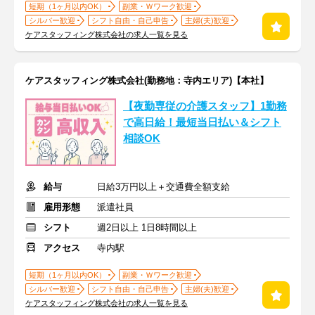
短期（1ヶ月以内OK）
副業・Ｗワーク歓迎
シルバー歓迎
シフト自由・自己申告
主婦(夫)歓迎
ケアスタッフィング株式会社の求人一覧を見る
ケアスタッフィング株式会社(勤務地：寺内エリア)【本社】
【夜勤専従の介護スタッフ】1勤務
で高日給！最短当日払い＆シフト
相談OK
給与
日給3万円以上＋交通費全額支給
雇用形態
派遣社員
シフト
週2日以上 1日8時間以上
アクセス
寺内駅
短期（1ヶ月以内OK）
副業・Ｗワーク歓迎
シルバー歓迎
シフト自由・自己申告
主婦(夫)歓迎
ケアスタッフィング株式会社の求人一覧を見る