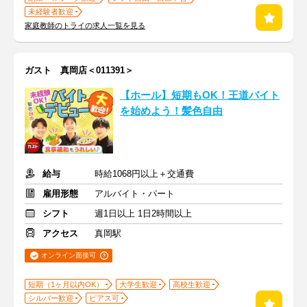
未経験者歓迎
家庭教師のトライの求人一覧を見る
ガスト 真岡店＜011391＞
【ホール】短期もOK！王道バイト
を始めよう！髪色自由
給与
時給1068円以上＋交通費
雇用形態
アルバイト・パート
シフト
週1日以上 1日2時間以上
アクセス
真岡駅
オンライン面接可
短期（1ヶ月以内OK）
大学生歓迎
高校生歓迎
シルバー歓迎
ピアス可