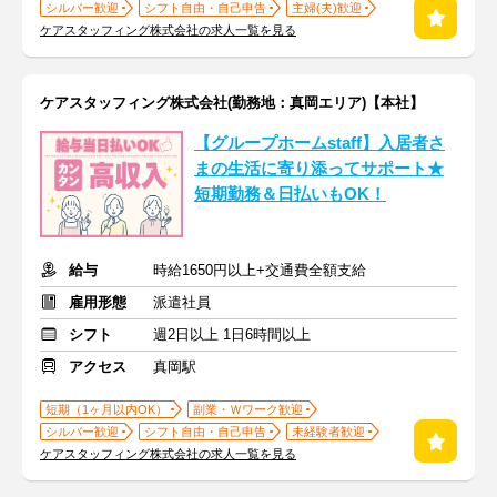
シルバー歓迎
シフト自由・自己申告
主婦(夫)歓迎
ケアスタッフィング株式会社の求人一覧を見る
ケアスタッフィング株式会社(勤務地：真岡エリア)【本社】
【グループホームstaff】入居者さ
まの生活に寄り添ってサポート★
短期勤務＆日払いもOK！
給与
時給1650円以上+交通費全額支給
雇用形態
派遣社員
シフト
週2日以上 1日6時間以上
アクセス
真岡駅
短期（1ヶ月以内OK）
副業・Ｗワーク歓迎
シルバー歓迎
シフト自由・自己申告
未経験者歓迎
ケアスタッフィング株式会社の求人一覧を見る