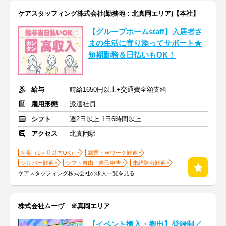
ケアスタッフィング株式会社(勤務地：北真岡エリア)【本社】
【グループホームstaff】入居者さ
まの生活に寄り添ってサポート★
短期勤務＆日払いもOK！
給与
時給1650円以上+交通費全額支給
雇用形態
派遣社員
シフト
週2日以上 1日6時間以上
アクセス
北真岡駅
短期（1ヶ月以内OK）
副業・Ｗワーク歓迎
シルバー歓迎
シフト自由・自己申告
未経験者歓迎
ケアスタッフィング株式会社の求人一覧を見る
株式会社ムーヴ ※真岡エリア
【イベント搬入・搬出】登録制／