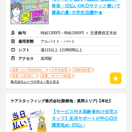
単発・日払いOK◎サクッと稼いで
最高の夏♪大学生活躍中★
給与
時給1300円～時給1950円 ＋ 交通費規定支給
雇用形態
アルバイト・パート
シフト
週1日以上 1日8時間以上
アクセス
真岡駅
短期（1ヶ月以内OK）
大学生歓迎
高校生歓迎
単発（1日OK）
副業・Ｗワーク歓迎
株式会社ムーヴの求人一覧を見る
ケアスタッフィング株式会社(勤務地：真岡エリア)【本社】
【サービス付き高齢者向け住宅ス
タッフ】生活サポートが中心◎介
護度低め♪日払い