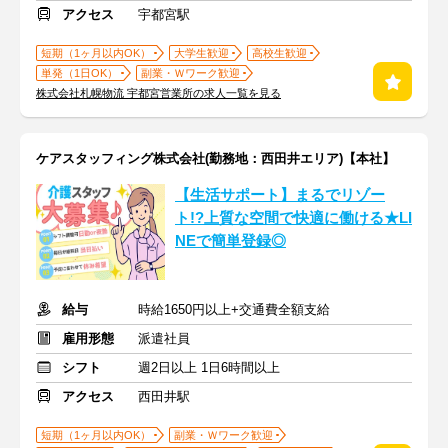
アクセス
宇都宮駅
短期（1ヶ月以内OK）
大学生歓迎
高校生歓迎
単発（1日OK）
副業・Ｗワーク歓迎
株式会社札幌物流 宇都宮営業所の求人一覧を見る
ケアスタッフィング株式会社(勤務地：西田井エリア)【本社】
【生活サポート】まるでリゾー
ト!?上質な空間で快適に働ける★LI
NEで簡単登録◎
給与
時給1650円以上+交通費全額支給
雇用形態
派遣社員
シフト
週2日以上 1日6時間以上
アクセス
西田井駅
短期（1ヶ月以内OK）
副業・Ｗワーク歓迎