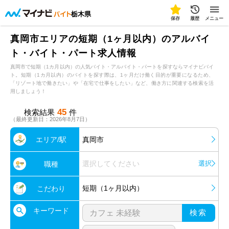
栃木県
保存
履歴
メニュー
真岡市エリアの短期（1ヶ月以内）のアルバイ
ト・バイト・パート求人情報
真岡市で短期（1カ月以内）の人気バイト・アルバイト・パートを探すならマイナビバイ
ト。短期（1カ月以内）のバイトを探す際は、1ヶ月だけ働く目的が重要になるため、
「リゾート地で働きたい」や「在宅で仕事をしたい」など、働き方に関連する検索を活
用しましょう！
45
検索結果
件
（最終更新日：2026年8月7日）
エリア/駅
真岡市
選択してください
選択
職種
短期（1ヶ月以内）
こだわり
キーワード
検索