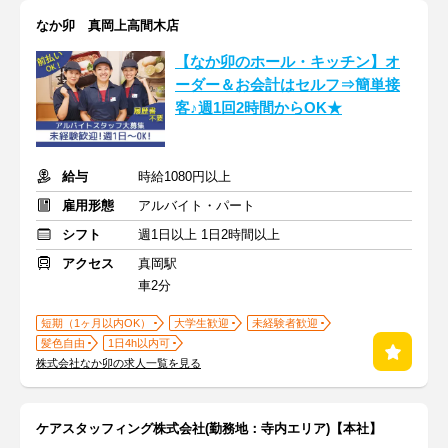
なか卯 真岡上高間木店
【なか卯のホール・キッチン】オ
ーダー＆お会計はセルフ⇒簡単接
客♪週1回2時間からOK★
給与
時給1080円以上
雇用形態
アルバイト・パート
シフト
週1日以上 1日2時間以上
アクセス
真岡駅
車2分
短期（1ヶ月以内OK）
大学生歓迎
未経験者歓迎
髪色自由
1日4h以内可
株式会社なか卯の求人一覧を見る
ケアスタッフィング株式会社(勤務地：寺内エリア)【本社】