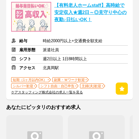
【有料老人ホームstaff】高時給で
安定収入★週2日～◎見守り中心の
夜勤♪日払いOK！
給与
時給2000円以上+交通費全額支給
雇用形態
派遣社員
シフト
週2日以上 1日8時間以上
アクセス
北真岡駅
短期（1ヶ月以内OK）
副業・Ｗワーク歓迎
シルバー歓迎
シフト自由・自己申告
主婦(夫)歓迎
ケアスタッフィング株式会社の求人一覧を見る
あなたにピッタリのおすすめ求人