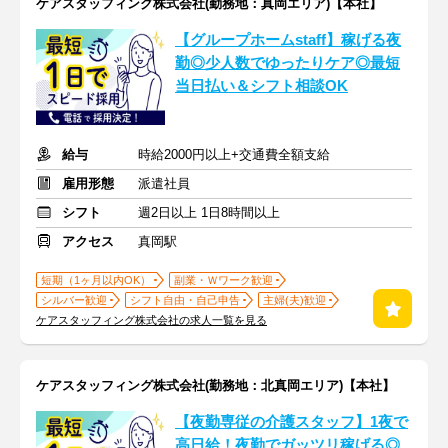
ケアスタッフィング株式会社(勤務地：真岡エリア)【本社】
【グループホームstaff】稼げる夜
勤◎少人数でゆったりケア◎最短
当日払い＆シフト相談OK
給与
時給2000円以上+交通費全額支給
雇用形態
派遣社員
シフト
週2日以上 1日8時間以上
アクセス
真岡駅
短期（1ヶ月以内OK）
副業・Ｗワーク歓迎
シルバー歓迎
シフト自由・自己申告
主婦(夫)歓迎
ケアスタッフィング株式会社の求人一覧を見る
ケアスタッフィング株式会社(勤務地：北真岡エリア)【本社】
【夜勤専従の介護スタッフ】1夜で
高日給！夜勤でガッツリ稼げる◎