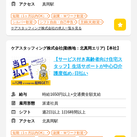
アクセス
真岡駅
短期（1ヶ月以内OK）
副業・Ｗワーク歓迎
シルバー歓迎
シフト自由・自己申告
主婦(夫)歓迎
ケアスタッフィング株式会社の求人一覧を見る
ケアスタッフィング株式会社(勤務地：北真岡エリア)【本社】
【サービス付き高齢者向け住宅ス
タッフ】生活サポートが中心◎介
護度低め♪日払い
給与
時給1650円以上+交通費全額支給
雇用形態
派遣社員
シフト
週2日以上 1日6時間以上
アクセス
北真岡駅
短期（1ヶ月以内OK）
副業・Ｗワーク歓迎