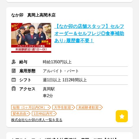
なか卯 真岡上高間木店
【なか卯の店舗スタッフ】セルフ
オーダー＆セルフレジ◎食事補助
あり♪履歴書不要！
給与
時給1350円以上
雇用形態
アルバイト・パート
シフト
週1日以上 1日2時間以上
アクセス
真岡駅
車2分
短期（1ヶ月以内OK）
大学生歓迎
未経験者歓迎
髪色自由
1日4h以内可
株式会社なか卯の求人一覧を見る