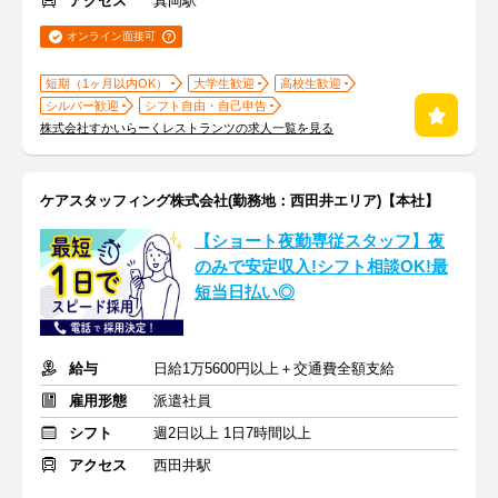
アクセス
真岡駅
オンライン面接可
短期（1ヶ月以内OK）
大学生歓迎
高校生歓迎
シルバー歓迎
シフト自由・自己申告
株式会社すかいらーくレストランツの求人一覧を見る
ケアスタッフィング株式会社(勤務地：西田井エリア)【本社】
【ショート夜勤専従スタッフ】夜
のみで安定収入!シフト相談OK!最
短当日払い◎
給与
日給1万5600円以上＋交通費全額支給
雇用形態
派遣社員
シフト
週2日以上 1日7時間以上
アクセス
西田井駅