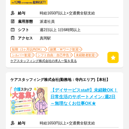
給与
時給1650円以上+交通費全額支給
雇用形態
派遣社員
シフト
週2日以上 1日6時間以上
アクセス
真岡駅
短期（1ヶ月以内OK）
副業・Ｗワーク歓迎
シルバー歓迎
シフト自由・自己申告
未経験者歓迎
ケアスタッフィング株式会社の求人一覧を見る
ケアスタッフィング株式会社(勤務地：寺内エリア)【本社】
【デイサービスstaff】未経験OK！
日常生活のサポートメイン♪週2日
～無理なくお仕事OK★
給与
時給1650円以上+交通費全額支給