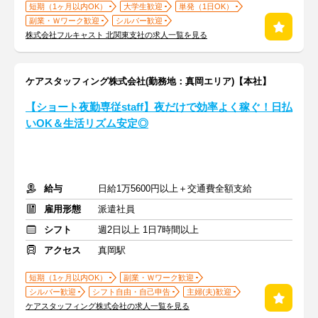
短期（1ヶ月以内OK）
大学生歓迎
単発（1日OK）
副業・Ｗワーク歓迎
シルバー歓迎
株式会社フルキャスト 北関東支社の求人一覧を見る
ケアスタッフィング株式会社(勤務地：真岡エリア)【本社】
【ショート夜勤専従staff】夜だけで効率よく稼ぐ！日払
いOK＆生活リズム安定◎
給与
日給1万5600円以上＋交通費全額支給
雇用形態
派遣社員
シフト
週2日以上 1日7時間以上
アクセス
真岡駅
短期（1ヶ月以内OK）
副業・Ｗワーク歓迎
シルバー歓迎
シフト自由・自己申告
主婦(夫)歓迎
ケアスタッフィング株式会社の求人一覧を見る