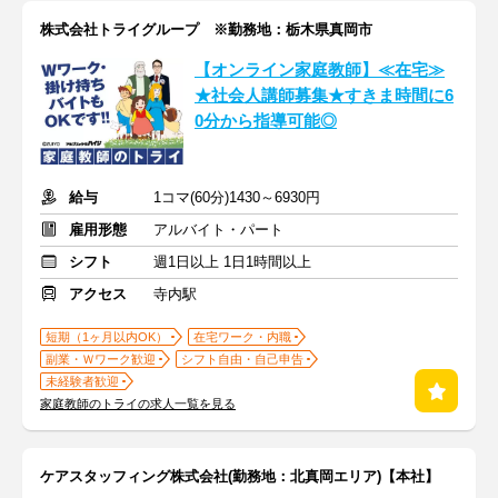
株式会社トライグループ ※勤務地：栃木県真岡市
【オンライン家庭教師】≪在宅≫
★社会人講師募集★すきま時間に6
0分から指導可能◎
給与
1コマ(60分)1430～6930円
雇用形態
アルバイト・パート
シフト
週1日以上 1日1時間以上
アクセス
寺内駅
短期（1ヶ月以内OK）
在宅ワーク・内職
副業・Ｗワーク歓迎
シフト自由・自己申告
未経験者歓迎
家庭教師のトライの求人一覧を見る
ケアスタッフィング株式会社(勤務地：北真岡エリア)【本社】