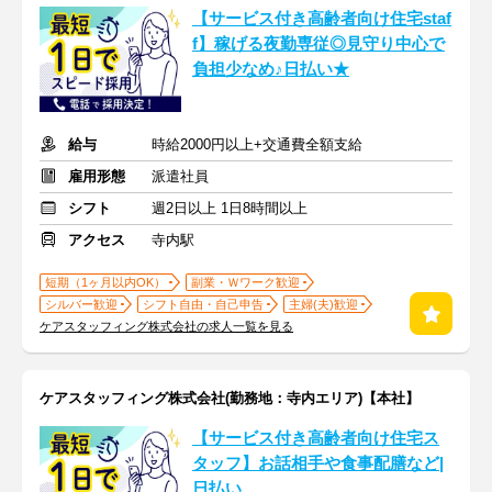
【サービス付き高齢者向け住宅staf
f】稼げる夜勤専従◎見守り中心で
負担少なめ♪日払い★
給与
時給2000円以上+交通費全額支給
雇用形態
派遣社員
シフト
週2日以上 1日8時間以上
アクセス
寺内駅
短期（1ヶ月以内OK）
副業・Ｗワーク歓迎
シルバー歓迎
シフト自由・自己申告
主婦(夫)歓迎
ケアスタッフィング株式会社の求人一覧を見る
ケアスタッフィング株式会社(勤務地：寺内エリア)【本社】
【サービス付き高齢者向け住宅ス
タッフ】お話相手や食事配膳など|
日払い