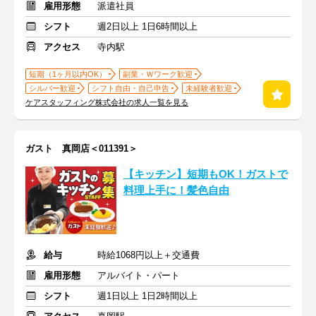
雇用形態
派遣社員
シフト
週2日以上 1日6時間以上
アクセス
寺内駅
短期（1ヶ月以内OK）
副業・Ｗワーク歓迎
シルバー歓迎
シフト自由・自己申告
未経験者歓迎
ケアスタッフィング株式会社の求人一覧を見る
ガスト 真岡店＜011391＞
【キッチン】短期もOK！ガストで
料理上手に！髪色自由
給与
時給1068円以上＋交通費
雇用形態
アルバイト・パート
シフト
週1日以上 1日2時間以上