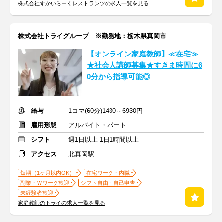
株式会社すかいらーくレストランツの求人一覧を見る
株式会社トライグループ ※勤務地：栃木県真岡市
【オンライン家庭教師】≪在宅≫
★社会人講師募集★すきま時間に6
0分から指導可能◎
給与
1コマ(60分)1430～6930円
雇用形態
アルバイト・パート
シフト
週1日以上 1日1時間以上
アクセス
北真岡駅
短期（1ヶ月以内OK）
在宅ワーク・内職
副業・Ｗワーク歓迎
シフト自由・自己申告
未経験者歓迎
家庭教師のトライの求人一覧を見る