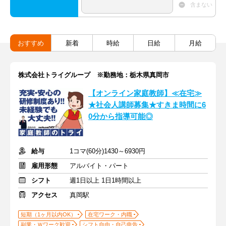
含まない
おすすめ
新着
時給
日給
月給
株式会社トライグループ ※勤務地：栃木県真岡市
【オンライン家庭教師】≪在宅≫
★社会人講師募集★すきま時間に6
0分から指導可能◎
給与
1コマ(60分)1430～6930円
雇用形態
アルバイト・パート
シフト
週1日以上 1日1時間以上
アクセス
真岡駅
短期（1ヶ月以内OK）
在宅ワーク・内職
副業・Ｗワーク歓迎
シフト自由・自己申告