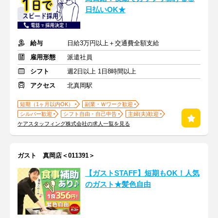
日払いOK★
給与
日給3万円以上＋交通費全額支給
雇用形態
派遣社員
シフト
週2日以上 1日8時間以上
アクセス
北真岡駅
短期（1ヶ月以内OK）
副業・Ｗワーク歓迎
シルバー歓迎
シフト自由・自己申告
主婦(夫)歓迎
ケアスタッフィング株式会社の求人一覧を見る
ガスト 真岡店＜011391＞
【ガストSTAFF】短期もOK！人気
のガスト★髪色自由