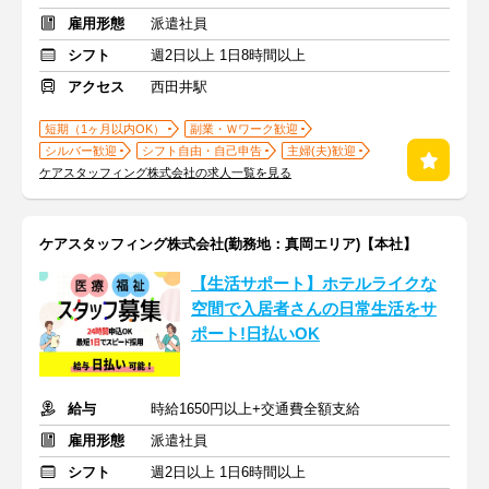
雇用形態
派遣社員
シフト
週2日以上 1日8時間以上
アクセス
西田井駅
短期（1ヶ月以内OK）
副業・Ｗワーク歓迎
シルバー歓迎
シフト自由・自己申告
主婦(夫)歓迎
ケアスタッフィング株式会社の求人一覧を見る
ケアスタッフィング株式会社(勤務地：真岡エリア)【本社】
【生活サポート】ホテルライクな
空間で入居者さんの日常生活をサ
ポート!日払いOK
給与
時給1650円以上+交通費全額支給
雇用形態
派遣社員
シフト
週2日以上 1日6時間以上