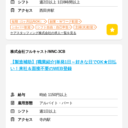
シフト
週2日以上 1日8時間以上
アクセス
西田井駅
短期（1ヶ月以内OK）
副業・Ｗワーク歓迎
シルバー歓迎
シフト自由・自己申告
主婦(夫)歓迎
ケアスタッフィング株式会社の求人一覧を見る
株式会社フルキャスト/MNC-3CB
【製造補助】[職業紹介]単発1日～好きな日でOK★日払
い！来社＆面接不要のWEB登録
給与
時給 1150円以上
雇用形態
アルバイト・パート
シフト
週1日以上
アクセス
寺内駅