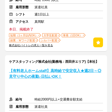
雇用形態
派遣社員
シフト
週1日以上
アクセス
真岡駅
本日、掲載終了
短期（1ヶ月以内OK）
大学生歓迎
単発（1日OK）
副業・Ｗワーク歓迎
シルバー歓迎
株式会社バイトレの求人一覧を見る
ケアスタッフィング株式会社(勤務地：西田井エリア)【本社】
【有料老人ホームstaff】高時給で安定収入★週2日～◎
見守り中心の夜勤♪日払いOK！
給与
時給2000円以上+交通費全額支給
雇用形態
派遣社員