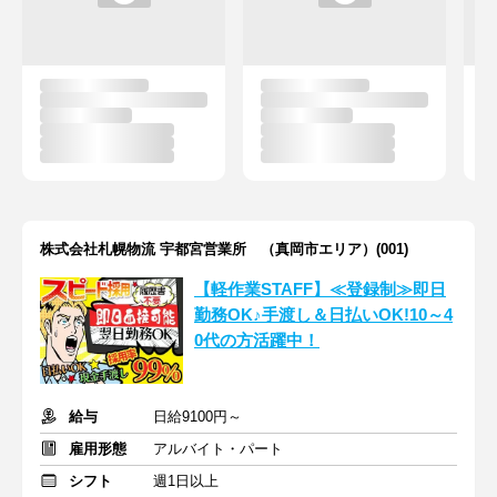
株式会社札幌物流 宇都宮営業所 （真岡市エリア）(001)
【軽作業STAFF】≪登録制≫即日
勤務OK♪手渡し＆日払いOK!10～4
0代の方活躍中！
給与
日給9100円～
雇用形態
アルバイト・パート
シフト
週1日以上