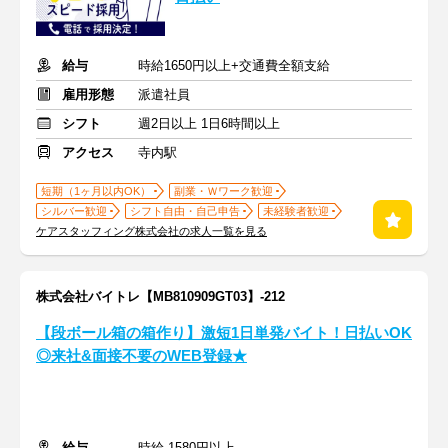
給与
時給1650円以上+交通費全額支給
雇用形態
派遣社員
シフト
週2日以上 1日6時間以上
アクセス
寺内駅
短期（1ヶ月以内OK）
副業・Ｗワーク歓迎
シルバー歓迎
シフト自由・自己申告
未経験者歓迎
ケアスタッフィング株式会社の求人一覧を見る
株式会社バイトレ【MB810909GT03】-212
【段ボール箱の箱作り】激短1日単発バイト！日払いOK
◎来社&面接不要のWEB登録★
給与
時給 1580円以上