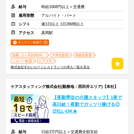
給与
時給1068円以上＋交通費
雇用形態
アルバイト・パート
シフト
週1日以上 1日2時間以上
アクセス
真岡駅
オンライン面接可
短期（1ヶ月以内OK）
大学生歓迎
高校生歓迎
シルバー歓迎
ピアス可
株式会社すかいらーくレストランツの求人一覧を見る
ケアスタッフィング株式会社(勤務地：西田井エリア)【本社】
【夜勤専従の介護スタッフ】1夜で
高日給！夜勤でガッツリ稼げる◎
日払いOK★
給与
日給3万円以上＋交通費全額支給