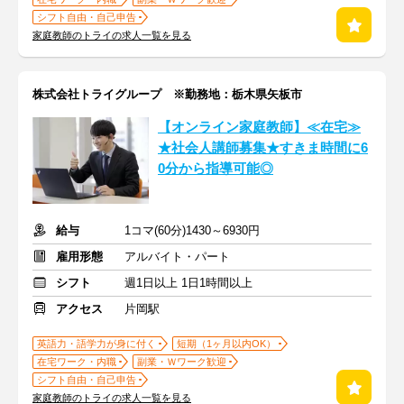
シフト自由・自己申告
家庭教師のトライの求人一覧を見る
株式会社トライグループ ※勤務地：栃木県矢板市
【オンライン家庭教師】≪在宅≫
★社会人講師募集★すきま時間に6
0分から指導可能◎
給与
1コマ(60分)1430～6930円
雇用形態
アルバイト・パート
シフト
週1日以上 1日1時間以上
アクセス
片岡駅
英語力・語学力が身に付く
短期（1ヶ月以内OK）
在宅ワーク・内職
副業・Ｗワーク歓迎
シフト自由・自己申告
家庭教師のトライの求人一覧を見る