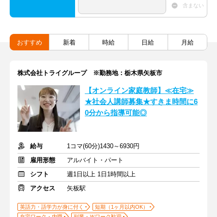
含まない
おすすめ
新着
時給
日給
月給
株式会社トライグループ ※勤務地：栃木県矢板市
【オンライン家庭教師】≪在宅≫
★社会人講師募集★すきま時間に6
0分から指導可能◎
給与
1コマ(60分)1430～6930円
雇用形態
アルバイト・パート
シフト
週1日以上 1日1時間以上
アクセス
矢板駅
英語力・語学力が身に付く
短期（1ヶ月以内OK）
在宅ワーク・内職
副業・Ｗワーク歓迎