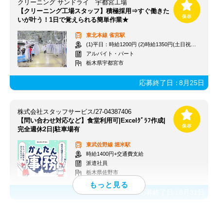
クリーニング サンドライ 宇都宮工場
【クリーニング工場スタッフ】積極採用⇒すぐ働きた
いが叶う！1日で覚えられる簡単作業★
東北本線
雀宮駅
(1)平日：時給1200円 (2)時給1350円(土日祝夜専門)
アルバイト・パート
栃木県宇都宮市
応募終了日：
8月25日
株式会社スタッフサービス/27-04387406
【問い合わせ対応など】食堂利用可|Excelｸﾞﾗﾌ作成|
完全週休2日|駐車場有
東武佐野線
堀米駅
時給1400円+交通費支給
派遣社員
栃木県佐野市
応募終了日：
8月31日