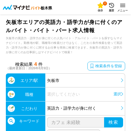
0
栃木県
保存
履歴
メニュー
矢板市エリアの英語力・語学力が身に付くのア
ルバイト・バイト・パート求人情報
矢板市の英語力・語学力が身に付くの人気バイト・アルバイト・パートを探すならマイ
ナビバイト。勤務地や駅、職種等の検索だけではなく、こだわり条件検索を使って英語
力・語学力が身に付くに関するお仕事を簡単に検索できます。矢板市の英語力・語学力
が身に付くのお仕事探しはマイナビバイトで検索！
4
検索結果
件
検索条件を登録
（最終更新日：2026年8月9日）
エリア/駅
矢板市
選択してください
選択
職種
英語力・語学力が身に付く
こだわり
キーワード
検索