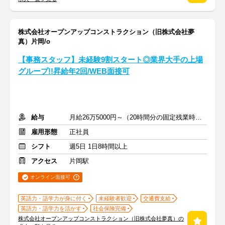
株式会社オープンアップコンストラクション（旧株式会社夢
真）片岡/o
【事務スタッフ】未経験9割スタート◎業界大手の上場
グループ!!昇給年2回/WEB面接可
給与
月給26万5000円～（20時間分の固定残業時間代を含む）
雇用形態
正社員
シフト
週5日 1日8時間以上
アクセス
片岡駅
オンライン面接可
英語力・語学力が身に付く
未経験者歓迎
交通費支給
英語力・語学力を活かす
社会保険完備
株式会社オープンアップコンストラクション（旧株式会社夢真）の