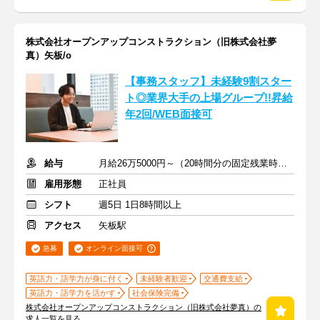
株式会社オープンアップコンストラクション（旧株式会社夢
真）矢板/o
【事務スタッフ】未経験9割スター
ト◎業界大手の上場グループ!!昇給
年2回/WEB面接可
給与
月給26万5000円～（20時間分の固定残業時間代を含む）
雇用形態
正社員
シフト
週5日 1日8時間以上
アクセス
矢板駅
急募
オンライン面接可
英語力・語学力が身に付く
未経験者歓迎
交通費支給
英語力・語学力を活かす
社会保険完備
株式会社オープンアップコンストラクション（旧株式会社夢真）の
求人一覧を見る