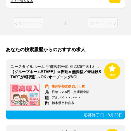
求人一覧を見る
1
前のページへ
次のページへ
あなたの検索履歴からのおすすめ求人
ユースタイルホーム 宇都宮若松原 ※2026年9月オープン/Gi
【グループホームSTAFF】≪夜勤≫無資格／未経験S
TARTが8割!週1～OK♪オープニング!/Gi
東武宇都宮線
西川田駅
日給17700円＋交通費全額
アルバイト・パート
栃木県宇都宮市
応募終了日：
8月23日