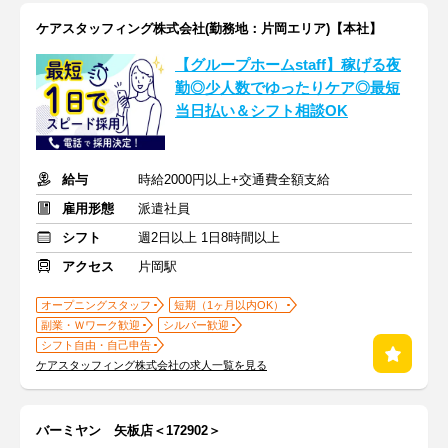
ケアスタッフィング株式会社(勤務地：片岡エリア)【本社】
【グループホームstaff】稼げる夜
勤◎少人数でゆったりケア◎最短
当日払い＆シフト相談OK
給与
時給2000円以上+交通費全額支給
雇用形態
派遣社員
シフト
週2日以上 1日8時間以上
アクセス
片岡駅
オープニングスタッフ
短期（1ヶ月以内OK）
副業・Ｗワーク歓迎
シルバー歓迎
シフト自由・自己申告
ケアスタッフィング株式会社の求人一覧を見る
バーミヤン 矢板店＜172902＞