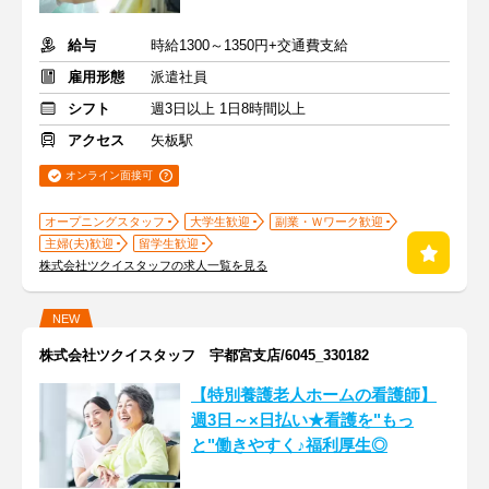
給与
時給1300～1350円+交通費支給
雇用形態
派遣社員
シフト
週3日以上 1日8時間以上
アクセス
矢板駅
オンライン面接可
オープニングスタッフ
大学生歓迎
副業・Ｗワーク歓迎
主婦(夫)歓迎
留学生歓迎
株式会社ツクイスタッフの求人一覧を見る
NEW
株式会社ツクイスタッフ 宇都宮支店/6045_330182
【特別養護老人ホームの看護師】
週3日～×日払い★看護を"もっ
と"働きやすく♪福利厚生◎