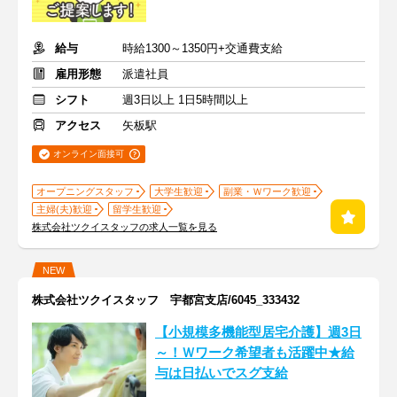
給与
時給1300～1350円+交通費支給
雇用形態
派遣社員
シフト
週3日以上 1日5時間以上
アクセス
矢板駅
オンライン面接可
オープニングスタッフ
大学生歓迎
副業・Ｗワーク歓迎
主婦(夫)歓迎
留学生歓迎
株式会社ツクイスタッフの求人一覧を見る
NEW
株式会社ツクイスタッフ 宇都宮支店/6045_333432
【小規模多機能型居宅介護】週3日
～！Ｗワーク希望者も活躍中★給
与は日払いでスグ支給