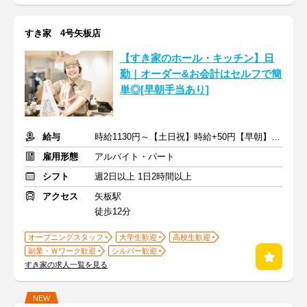
すき家 4号矢板店
【すき家のホール・キッチン】日
勤｜オーダー&お会計はセルフで簡
単◎[早朝手当あり]
給与
時給1130円～【土日祝】時給+50円【早朝】時給+150円
雇用形態
アルバイト・パート
シフト
週2日以上 1日2時間以上
アクセス
矢板駅
徒歩12分
オープニングスタッフ
大学生歓迎
高校生歓迎
副業・Ｗワーク歓迎
シルバー歓迎
すき家の求人一覧を見る
NEW