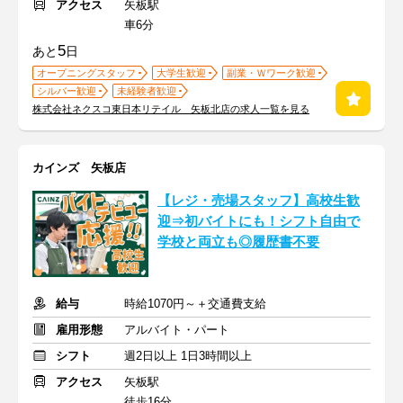
アクセス
矢板駅
車6分
5
あと
日
オープニングスタッフ
大学生歓迎
副業・Ｗワーク歓迎
シルバー歓迎
未経験者歓迎
株式会社ネクスコ東日本リテイル 矢板北店の求人一覧を見る
カインズ 矢板店
【レジ・売場スタッフ】高校生歓
迎⇒初バイトにも！シフト自由で
学校と両立も◎履歴書不要
給与
時給1070円～＋交通費支給
雇用形態
アルバイト・パート
シフト
週2日以上 1日3時間以上
アクセス
矢板駅
徒歩16分