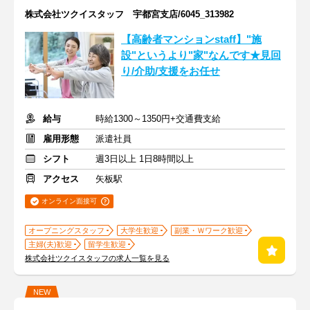
株式会社ツクイスタッフ 宇都宮支店/6045_313982
【高齢者マンションstaff】"施
設"というより"家"なんです★見回
り/介助/支援をお任せ
給与
時給1300～1350円+交通費支給
雇用形態
派遣社員
シフト
週3日以上 1日8時間以上
アクセス
矢板駅
オンライン面接可
オープニングスタッフ
大学生歓迎
副業・Ｗワーク歓迎
主婦(夫)歓迎
留学生歓迎
株式会社ツクイスタッフの求人一覧を見る
NEW