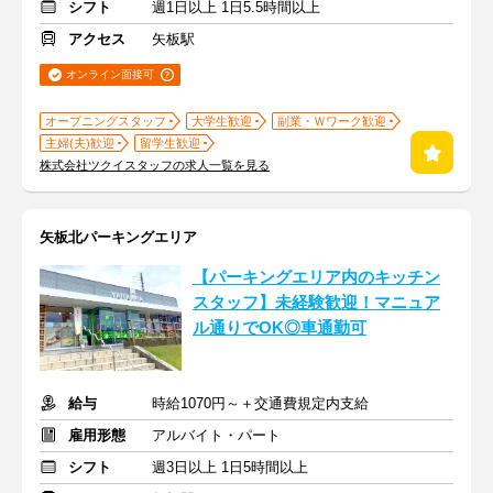
シフト
週1日以上 1日5.5時間以上
アクセス
矢板駅
オンライン面接可
オープニングスタッフ
大学生歓迎
副業・Ｗワーク歓迎
主婦(夫)歓迎
留学生歓迎
株式会社ツクイスタッフの求人一覧を見る
矢板北パーキングエリア
【パーキングエリア内のキッチン
スタッフ】未経験歓迎！マニュア
ル通りでOK◎車通勤可
給与
時給1070円～＋交通費規定内支給
雇用形態
アルバイト・パート
シフト
週3日以上 1日5時間以上