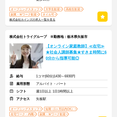
オープニングスタッフ
大学生歓迎
高校生歓迎
副業・Ｗワーク歓迎
ネイル可
株式会社カインズの求人一覧を見る
株式会社トライグループ ※勤務地：栃木県矢板市
【オンライン家庭教師】≪在宅≫
★社会人講師募集★すきま時間に6
0分から指導可能◎
給与
1コマ(60分)1430～6930円
雇用形態
アルバイト・パート
シフト
週1日以上 1日1時間以上
アクセス
矢板駅
オープニングスタッフ
短期（1ヶ月以内OK）
在宅ワーク・内職
副業・Ｗワーク歓迎