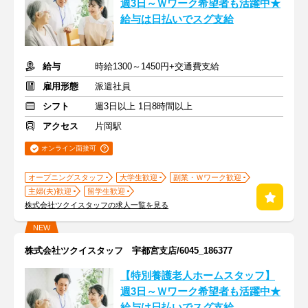
週3日～Ｗワーク希望者も活躍中★
給与は日払いでスグ支給
給与
時給1300～1450円+交通費支給
雇用形態
派遣社員
シフト
週3日以上 1日8時間以上
アクセス
片岡駅
オンライン面接可
オープニングスタッフ
大学生歓迎
副業・Ｗワーク歓迎
主婦(夫)歓迎
留学生歓迎
株式会社ツクイスタッフの求人一覧を見る
NEW
株式会社ツクイスタッフ 宇都宮支店/6045_186377
【特別養護老人ホームスタッフ】
週3日～Ｗワーク希望者も活躍中★
給与は日払いでスグ支給