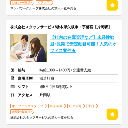
シルバー歓迎
ピアス可
マンパワーグループ株式会社の求人一覧を見る
株式会社スタッフサービス/栃木県矢板市・宇都宮【片岡駅】
【社内の在庫管理など】未経験歓
迎♪長期で安定勤務可能！人気のオ
フィス案件★
給与
時給1300～1400円+交通費支給
雇用形態
派遣社員
シフト
週5日 1日6時間以上
アクセス
片岡駅
オープニングスタッフ
ネイル可
ピアス可
平日
未経験者歓迎
株式会社スタッフサービスの求人一覧を見る