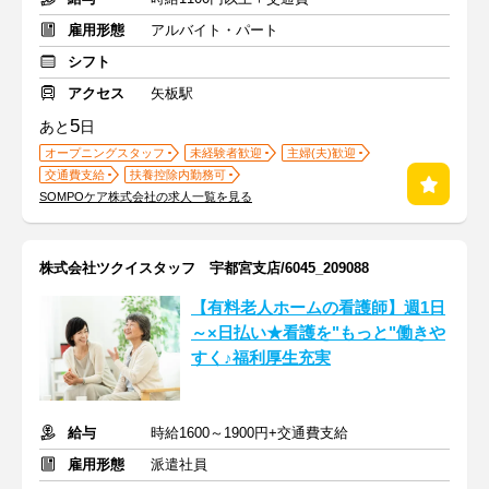
雇用形態
アルバイト・パート
シフト
アクセス
矢板駅
5
あと
日
オープニングスタッフ
未経験者歓迎
主婦(夫)歓迎
交通費支給
扶養控除内勤務可
SOMPOケア株式会社の求人一覧を見る
株式会社ツクイスタッフ 宇都宮支店/6045_209088
【有料老人ホームの看護師】週1日
～×日払い★看護を"もっと"働きや
すく♪福利厚生充実
給与
時給1600～1900円+交通費支給
雇用形態
派遣社員