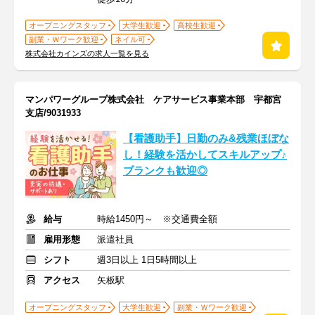
オープニングスタッフ
大学生歓迎
高校生歓迎
副業・Ｗワーク歓迎
ネイル可
株式会社カインズの求人一覧を見る
マンパワーグループ株式会社 ケアサービス事業本部 宇都宮
支店/9031933
【看護助手】日勤のみ&残業ほぼな
し！経験を活かしてスキルアップ♪
ブランクも歓迎◎
給与
時給1450円～ ※交通費全額
雇用形態
派遣社員
シフト
週3日以上 1日5時間以上
アクセス
矢板駅
オープニングスタッフ
大学生歓迎
副業・Ｗワーク歓迎