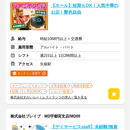
【ホール】短期もOK！人気中華の
お店！髪色自由
給与
時給1068円以上＋交通費
雇用形態
アルバイト・パート
シフト
週2日以上 1日2時間以上
アクセス
矢板駅
オンライン面接可
オープニングスタッフ
大学生歓迎
高校生歓迎
短期（1ヶ月以内OK）
シルバー歓迎
株式会社すかいらーくレストランツの求人一覧を見る
株式会社ブレイブ MD宇都宮支店/MD09
【デイサービスstaff】未経験/無資