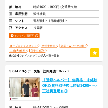
給与
時給1600～1900円+交通費支給
雇用形態
派遣社員
シフト
週3日以上 1日8時間以上
アクセス
片岡駅
オンライン面接可
オープニングスタッフ
大学生歓迎
副業・Ｗワーク歓迎
主婦(夫)歓迎
留学生歓迎
株式会社ツクイスタッフの求人一覧を見る
ＳＯＭＰＯケア 矢板 訪問介護/3363cc3
【登録ヘルパー】 無資格・未経験
OK◎資格取得後は時給1420円～♪
正社員登用も◎
給与
時給1100円以上＋交通費