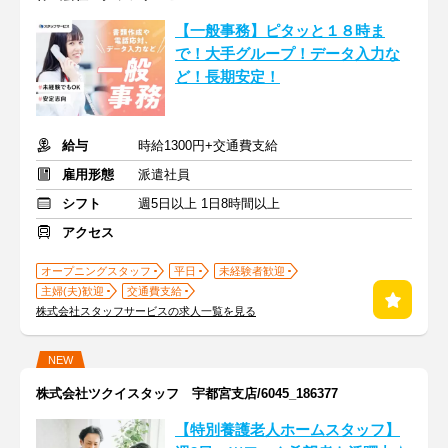
【一般事務】ピタッと１８時ま
で！大手グループ！データ入力な
ど！長期安定！
給与
時給1300円+交通費支給
雇用形態
派遣社員
シフト
週5日以上 1日8時間以上
アクセス
オープニングスタッフ
平日
未経験者歓迎
主婦(夫)歓迎
交通費支給
株式会社スタッフサービスの求人一覧を見る
NEW
株式会社ツクイスタッフ 宇都宮支店/6045_186377
【特別養護老人ホームスタッフ】