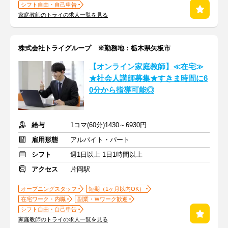
シフト自由・自己申告
家庭教師のトライの求人一覧を見る
株式会社トライグループ ※勤務地：栃木県矢板市
【オンライン家庭教師】≪在宅≫
★社会人講師募集★すきま時間に6
0分から指導可能◎
給与
1コマ(60分)1430～6930円
雇用形態
アルバイト・パート
シフト
週1日以上 1日1時間以上
アクセス
片岡駅
オープニングスタッフ
短期（1ヶ月以内OK）
在宅ワーク・内職
副業・Ｗワーク歓迎
シフト自由・自己申告
家庭教師のトライの求人一覧を見る