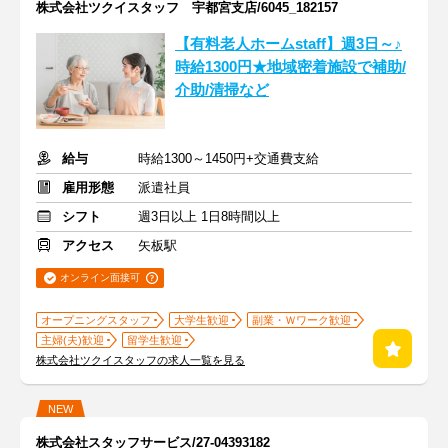
株式会社ツクイスタッフ 宇都宮支店/6045_182157
【有料老人ホームstaff】週3日～♪
時給1300円★地域密着施設で補助/
介助/清掃など
給与
時給1300～1450円+交通費支給
雇用形態
派遣社員
シフト
週3日以上 1日8時間以上
アクセス
矢板駅
オンライン面接可
オープニングスタッフ
大学生歓迎
副業・Ｗワーク歓迎
主婦(夫)歓迎
留学生歓迎
株式会社ツクイスタッフの求人一覧を見る
NEW
株式会社スタッフサービス/27-04393182