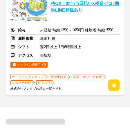
格OK！給与当日払い×残業ゼロ♪簡
単LINE登録あり
給与
未経験:時給1350～1650円 経験者:時給1550～1850円+交通費全額
雇用形態
派遣社員
シフト
週2日以上 1日6時間以上
アクセス
矢板駅
オンライン面接可
オープニングスタッフ
大学生歓迎
副業・Ｗワーク歓迎
シルバー歓迎
ピアス可
株式会社ブレイブの求人一覧を見る