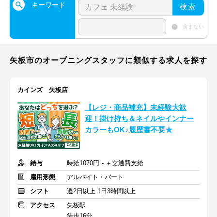
キーワード
検索
含まない
矢板市のオープニングスタッフに類似する求人を探す
カインズ 矢板店
【レジ・商品補充】未経験大歓
迎！掛け持ち＆ネイルやインナー
カラーもOK♪履歴書不要★
給与
時給1070円～＋交通費支給
雇用形態
アルバイト・パート
シフト
週2日以上 1日3時間以上
アクセス
矢板駅
徒歩16分