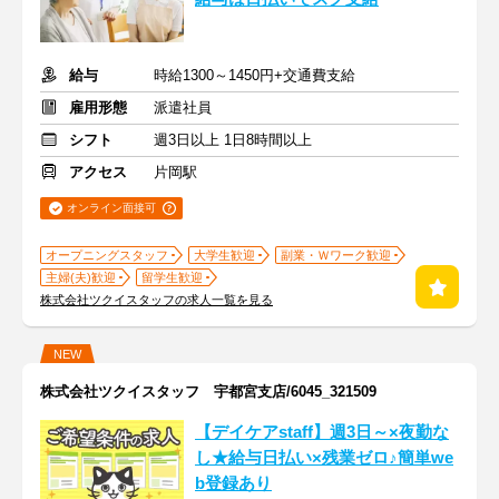
給与
時給1300～1450円+交通費支給
雇用形態
派遣社員
シフト
週3日以上 1日8時間以上
アクセス
片岡駅
オンライン面接可
オープニングスタッフ
大学生歓迎
副業・Ｗワーク歓迎
主婦(夫)歓迎
留学生歓迎
株式会社ツクイスタッフの求人一覧を見る
NEW
株式会社ツクイスタッフ 宇都宮支店/6045_321509
【デイケアstaff】週3日～×夜勤な
し★給与日払い×残業ゼロ♪簡単we
b登録あり