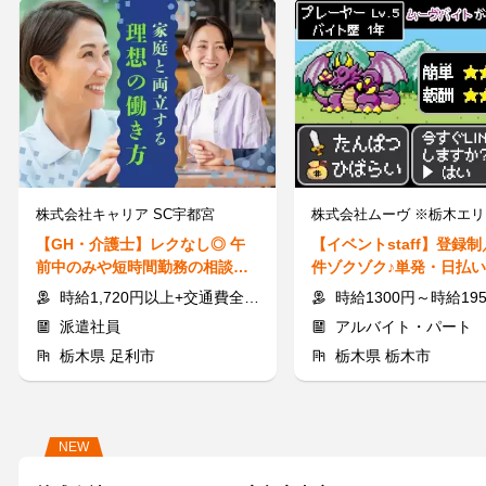
株式会社キャリア SC宇都宮
株式会社ムーヴ ※栃木エリ
【GH・介護士】レクなし◎ 午
【イベントstaff】登録
前中のみや短時間勤務の相談O
件ゾクゾク♪単発・日払い
K！私生活と両立して働く♪
大学生活躍中♪LINEで登
時給1,720円以上+交通費全額支給
時給1300円～時給1950円 ＋ 交通
派遣社員
アルバイト・パート
栃木県 足利市
栃木県 栃木市
NEW