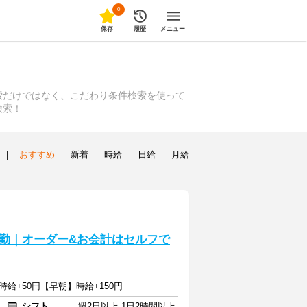
0
保存
履歴
メニュー
索だけではなく、こだわり条件検索を使って
検索！
|
おすすめ
新着
時給
日給
月給
勤｜オーダー&お会計はセルフで
時給+50円【早朝】時給+150円
シフト
週2日以上 1日2時間以上