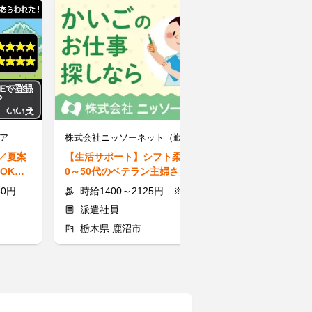
ア
株式会社ニッソーネット（勤務地：栃木県鹿沼市）/OS-3024
笑笑 小山東口駅
制／夏案
【生活サポート】シフト柔軟◎4
【キッチン】夏
OK◎
0～50代のベテラン主婦さん多数
週1～&派手髪
録1分
♪短期も日払いもOK◎
♪"笑笑"な空間
費規定支給
時給1400～2125円 ※交通費全額
時給1100円以上(22時以
派遣社員
アルバイト
栃木県 鹿沼市
栃木県 小山