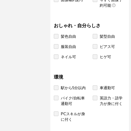
約可能
おしゃれ・自分らしさ
髪色自由
髪型自由
服装自由
ピアス可
ネイル可
ヒゲ可
環境
駅から5分以内
車通勤可
バイク/自転車
英語力・語学
通勤可
力が身に付く
PCスキルが身
に付く