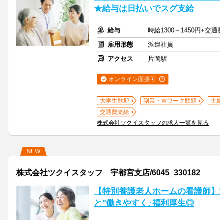
★給与は日払いでスグ支給
給与
時給1300～1450円+交
雇用形態
派遣社員
アクセス
片岡駅
オンライン面接可
大学生歓迎
副業・Ｗワーク歓迎
主
交通費支給
株式会社ツクイスタッフの求人一覧を見る
NEW
株式会社ツクイスタッフ 宇都宮支店/6045_330182
【特別養護老人ホームの看護師】
と"働きやすく♪福利厚生◎