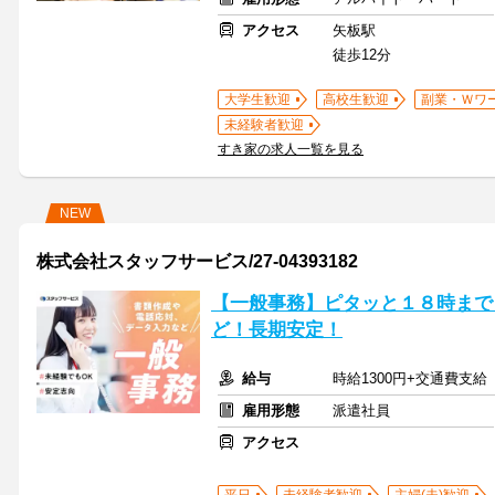
アクセス
矢板駅
徒歩12分
大学生歓迎
高校生歓迎
副業・Ｗワ
未経験者歓迎
すき家の求人一覧を見る
NEW
株式会社スタッフサービス/27-04393182
【一般事務】ピタッと１８時まで
ど！長期安定！
給与
時給1300円+交通費支給
雇用形態
派遣社員
アクセス