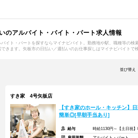
いのアルバイト・バイト・パート求人情報
ルバイト・パートを探すならマイナビバイト。勤務地や駅、職種等の検
索できます。矢板市の日払い／週払いのお仕事探しはマイナビバイトで
並び替え
すき家 4号矢板店
【すき家のホール・キッチン】日
簡単◎[早朝手当あり]
給与
時給1130円～【土日祝】
雇用形態
アルバイト・パート