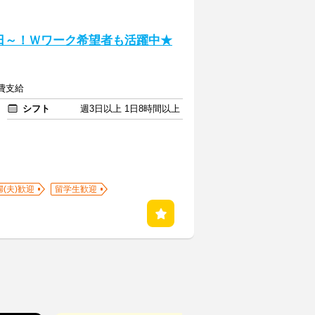
日～！Ｗワーク希望者も活躍中★
通費支給
シフト
週3日以上 1日8時間以上
婦(夫)歓迎
留学生歓迎