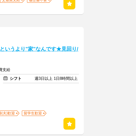
交通費支給
履歴書不要
設"というより"家"なんです★見回り/
通費支給
シフト
週3日以上 1日8時間以上
婦(夫)歓迎
留学生歓迎