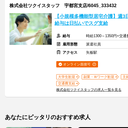
株式会社ツクイスタッフ 宇都宮支店/6045_333432
【小規模多機能型居宅介護】週3
給与は日払いでスグ支給
給与
時給1300～1350円+交
雇用形態
派遣社員
アクセス
矢板駅
オンライン面接可
大学生歓迎
副業・Ｗワーク歓迎
主
交通費支給
株式会社ツクイスタッフの求人一覧を見る
あなたにピッタリのおすすめ求人