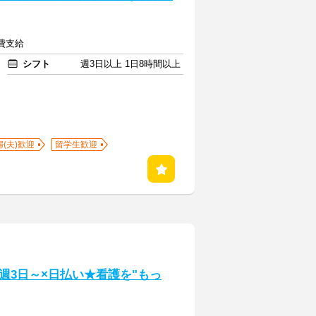
通費支給
シフト
週3日以上 1日8時間以上
婦(夫)歓迎
留学生歓迎
週3日～×日払い★看護を"もっ