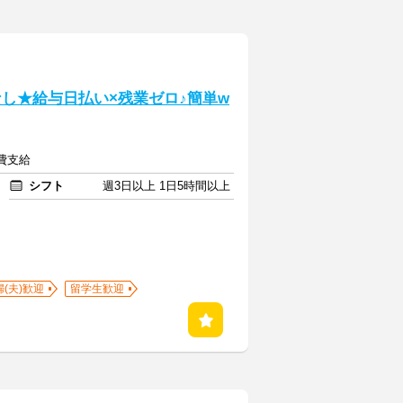
勤なし★給与日払い×残業ゼロ♪簡単w
通費支給
シフト
週3日以上 1日5時間以上
婦(夫)歓迎
留学生歓迎