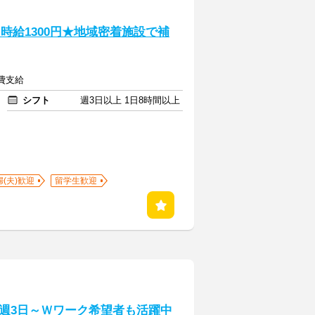
♪時給1300円★地域密着施設で補
通費支給
シフト
週3日以上 1日8時間以上
婦(夫)歓迎
留学生歓迎
週3日～Ｗワーク希望者も活躍中