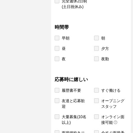
完全週休2日制
(土日祝休み)
時間帯
早朝
朝
昼
夕方
夜
夜勤
応募時に嬉しい
履歴書不要
すぐ働ける
友達と応募歓
オープニング
迎
スタッフ
大量募集(10名
オンライン面
以上)
接可能
面接確約あり
今すぐ面接予