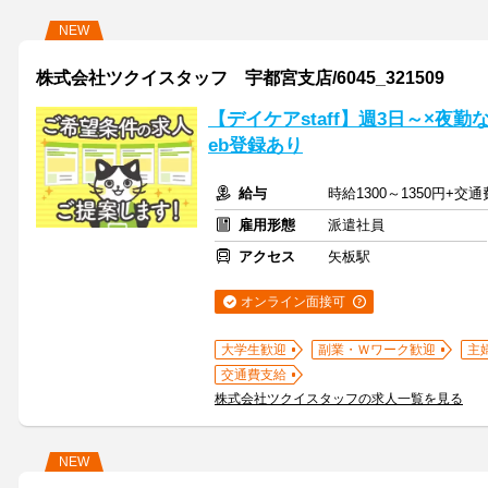
NEW
株式会社ツクイスタッフ 宇都宮支店/6045_321509
【デイケアstaff】週3日～×夜
eb登録あり
給与
時給1300～1350円+交
雇用形態
派遣社員
アクセス
矢板駅
オンライン面接可
大学生歓迎
副業・Ｗワーク歓迎
主
交通費支給
株式会社ツクイスタッフの求人一覧を見る
NEW