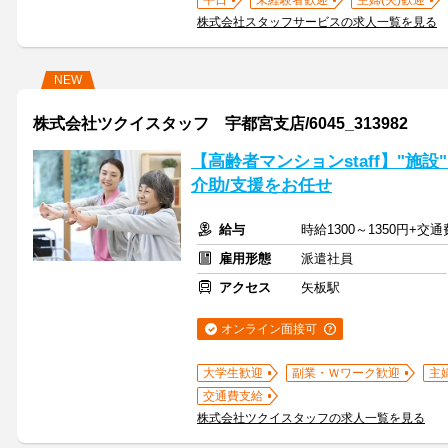
平日
未経験者歓迎
主婦(夫)歓迎
株式会社スタッフサービスの求人一覧を見る
NEW
株式会社ツクイスタッフ 宇都宮支店/6045_313982
【高齢者マンションstaff】"施
介助/支援をお任せ
給与
時給1300～1350円+交
雇用形態
派遣社員
アクセス
矢板駅
オンライン面接可
大学生歓迎
副業・Ｗワーク歓迎
主
交通費支給
株式会社ツクイスタッフの求人一覧を見る