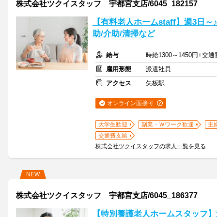
株式会社ツクイスタッフ 宇都宮支店/6045_182157
【有料老人ホームstaff】週3日～
助/介助/清掃など
給与
時給1300～1450円+交
雇用形態
派遣社員
アクセス
矢板駅
オンライン面接可
大学生歓迎
副業・Ｗワーク歓迎
主
交通費支給
株式会社ツクイスタッフの求人一覧を見る
NEW
株式会社ツクイスタッフ 宇都宮支店/6045_186377
【特別養護老人ホームスタッフ】