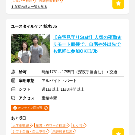
シルバー歓迎
未経験者歓迎
すき家の求人一覧を見る
ユースタイルケア 栃木/Jb
【在宅見守りStaff】人気の夜勤★
リモート面接で、自宅や外出先で
も気軽に参加OK◎/Jb
給与
時給1731～1795円（深夜手当含む）＋交通費支給
雇用形態
アルバイト・パート
シフト
週1日以上 1日8時間以上
アクセス
宝積寺駅
オンライン面接可
6
あと
日
大学生歓迎
副業・Ｗワーク歓迎
ヒゲ可
シフト自由・自己申告
未経験者歓迎