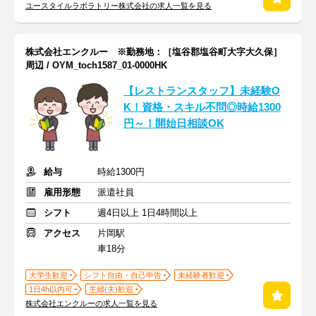
ユースタイルラボラトリー株式会社の求人一覧を見る
株式会社エンクルー ※勤務地：［塩谷郡塩谷町大字大久保］
周辺 / OYM_toch1587_01-0000HK
【レストランスタッフ】未経験O
K！資格・スキル不問◎時給1300
円～！開始日相談OK
給与
時給1300円
雇用形態
派遣社員
シフト
週4日以上 1日4時間以上
アクセス
片岡駅
車18分
大学生歓迎
シフト自由・自己申告
未経験者歓迎
1日4h以内可
主婦(夫)歓迎
株式会社エンクルーの求人一覧を見る