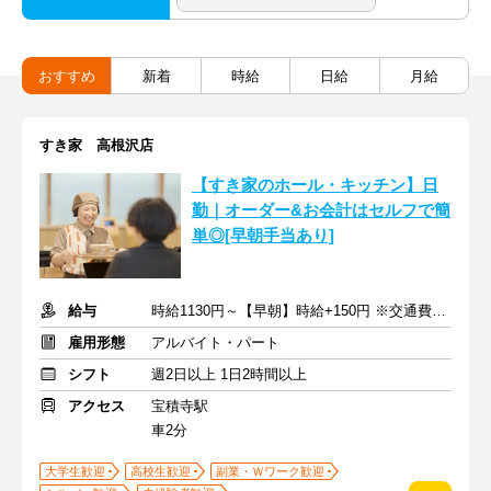
おすすめ
新着
時給
日給
月給
すき家 高根沢店
【すき家のホール・キッチン】日
勤｜オーダー&お会計はセルフで簡
単◎[早朝手当あり]
給与
時給1130円～【早朝】時給+150円 ※交通費支給
雇用形態
アルバイト・パート
シフト
週2日以上 1日2時間以上
アクセス
宝積寺駅
車2分
大学生歓迎
高校生歓迎
副業・Ｗワーク歓迎