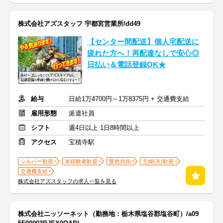
株式会社アズスタッフ 宇都宮営業所/dd49
【センター間配送】個人宅配送に
疲れた方へ！再配達なしで安心◎
日払い＆電話登録OK★
給与
日給1万4700円～1万8375円 + 交通費支給
雇用形態
派遣社員
シフト
週4日以上 1日8時間以上
アクセス
宝積寺駅
シルバー歓迎
未経験者歓迎
髪色自由
主婦(夫)歓迎
交通費支給
株式会社アズスタッフの求人一覧を見る
株式会社ニッソーネット（勤務地：栃木県塩谷郡塩谷町）/a09