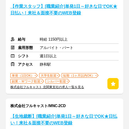
【作業スタッフ】[職業紹介]単発1日～好きな日でOK★
日払い！来社＆面接不要のWEB登録
給与
時給 1150円以上
雇用形態
アルバイト・パート
シフト
週1日以上
アクセス
静和駅
単発（1日OK）
大学生歓迎
短期（1ヶ月以内OK）
副業・Ｗワーク歓迎
シルバー歓迎
株式会社フルキャスト 北関東支社の求人一覧を見る
株式会社フルキャスト/MNC-2CD
【生地裁断】[職業紹介]単発1日～好きな日でOK★日払
い！来社＆面接不要のWEB登録