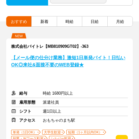
おすすめ
新着
時給
日給
月給
NEW
株式会社バイトレ【MB810909GT02】-363
【メール便の仕分け業務】激短1日単発バイト！日払い
OK◎来社&面接不要のWEB登録★
給与
時給 1680円以上
雇用形態
派遣社員
シフト
週1日以上
アクセス
おもちゃのまち駅
単発（1日OK）
大学生歓迎
短期（1ヶ月以内OK）
副業・Ｗワーク歓迎
シルバー歓迎