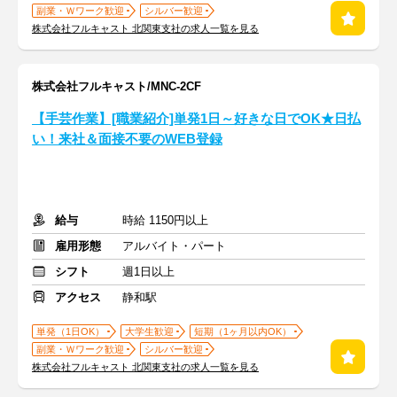
副業・Ｗワーク歓迎
シルバー歓迎
株式会社フルキャスト 北関東支社の求人一覧を見る
株式会社フルキャスト/MNC-2CF
【手芸作業】[職業紹介]単発1日～好きな日でOK★日払
い！来社＆面接不要のWEB登録
給与
時給 1150円以上
雇用形態
アルバイト・パート
シフト
週1日以上
アクセス
静和駅
単発（1日OK）
大学生歓迎
短期（1ヶ月以内OK）
副業・Ｗワーク歓迎
シルバー歓迎
株式会社フルキャスト 北関東支社の求人一覧を見る