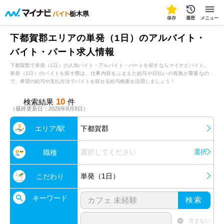
栃木県
保存
履歴
メニュー
下都賀郡エリアの単発（1日）のアルバイト・
バイト・パート求人情報
下都賀郡で単発（1日）の人気バイト・アルバイト・パートを探すならマイナビバイト。
単発（1日）のバイトを探す際は、仕事内容をふまえた給与や日払いの有無が重要なの
で、希望の給与や支払方法でバイトを探せる給与検索を活用しましょう！
10
検索結果
件
（最終更新日：2026年8月8日）
エリア/駅
下都賀郡
選択してください
選択
職種
単発（1日）
こだわり
キーワード
検索
含まない