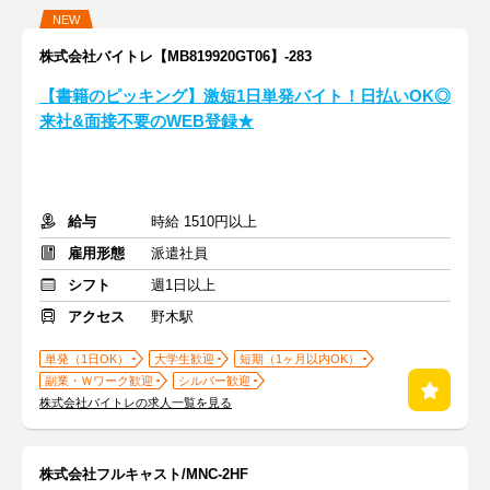
NEW
株式会社バイトレ【MB819920GT06】-283
【書籍のピッキング】激短1日単発バイト！日払いOK◎
来社&面接不要のWEB登録★
給与
時給 1510円以上
雇用形態
派遣社員
シフト
週1日以上
アクセス
野木駅
単発（1日OK）
大学生歓迎
短期（1ヶ月以内OK）
副業・Ｗワーク歓迎
シルバー歓迎
株式会社バイトレの求人一覧を見る
株式会社フルキャスト/MNC-2HF