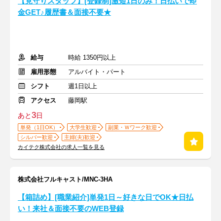
【見守りスタッフ】[登録制]激短1日のみ！日払いで即
金GET♪履歴書＆面接不要★
給与
時給 1350円以上
雇用形態
アルバイト・パート
シフト
週1日以上
アクセス
藤岡駅
3
あと
日
単発（1日OK）
大学生歓迎
副業・Ｗワーク歓迎
シルバー歓迎
主婦(夫)歓迎
カイテク株式会社の求人一覧を見る
株式会社フルキャスト/MNC-3HA
【箱詰め】[職業紹介]単発1日～好きな日でOK★日払
い！来社＆面接不要のWEB登録