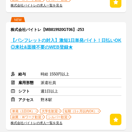
株式会社バイトレの求人一覧を見る
NEW
株式会社バイトレ【MB819920GT06】-253
【パンフレットの封入】激短1日単発バイト！日払いOK
◎来社&面接不要のWEB登録★
給与
時給 1550円以上
雇用形態
派遣社員
シフト
週1日以上
アクセス
野木駅
単発（1日OK）
大学生歓迎
短期（1ヶ月以内OK）
副業・Ｗワーク歓迎
シルバー歓迎
株式会社バイトレの求人一覧を見る