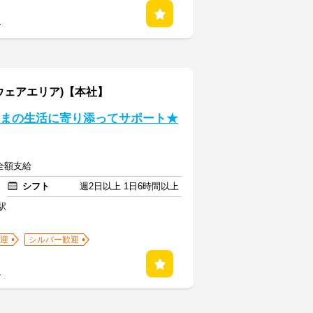
る
ウェアエリア)【本社】
者さまの生活に寄り添ってサポート★
全額支給
シフト
週2日以上 1日6時間以上
駅
迎
シルバー歓迎
る