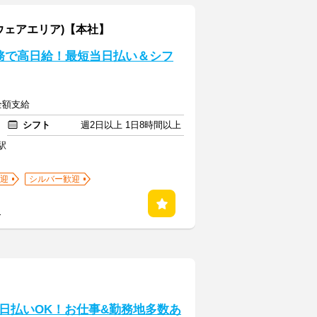
ウェアエリア)【本社】
務で高日給！最短当日払い＆シフ
全額支給
シフト
週2日以上 1日8時間以上
駅
迎
シルバー歓迎
る
日払いOK！お仕事&勤務地多数あ