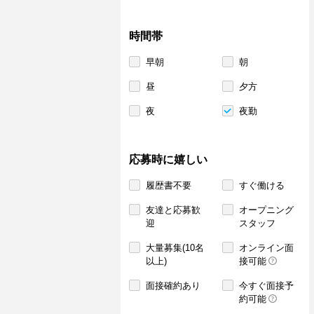
時間帯
早朝
朝
昼
夕方
夜
夜勤
応募時に嬉しい
履歴書不要
すぐ働ける
友達と応募歓
オープニング
迎
スタッフ
大量募集(10名
オンライン面
以上)
接可能
面接確約あり
今すぐ面接予
約可能