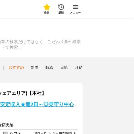
保存
履歴
メニュー
種等の検索だけではなく、こだわり条件検索
イトで検索！
|
おすすめ
新着
時給
日給
月給
ウェアエリア)【本社】
給で安定収入★週2日～◎見守り中心
全額支給
シフト
週2日以上 1日8時間以上