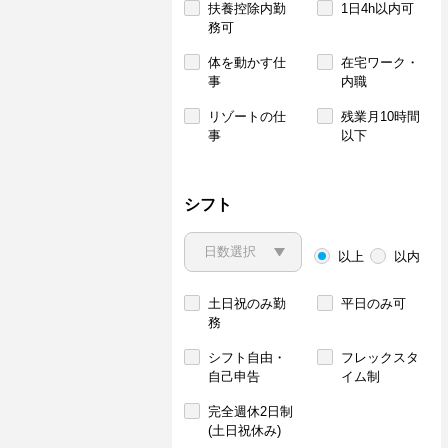
扶養控除内勤
1日4h以内可
務可
体を動かす仕
在宅ワーク・
事
内職
リゾートの仕
残業月10時間
事
以下
シフト
以上
以内
土日祝のみ勤
平日のみ可
務
シフト自由・
フレックスタ
自己申告
イム制
完全週休2日制
(土日祝休み)