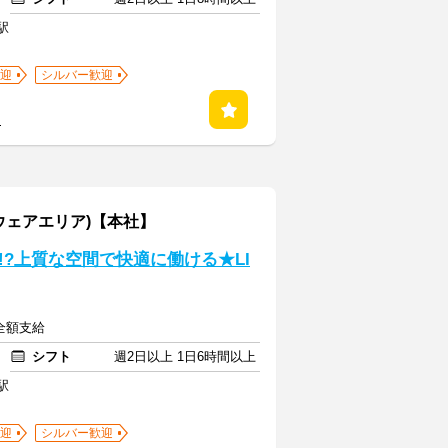
駅
迎
シルバー歓迎
る
ウェアエリア)【本社】
?上質な空間で快適に働ける★LI
全額支給
シフト
週2日以上 1日6時間以上
駅
迎
シルバー歓迎