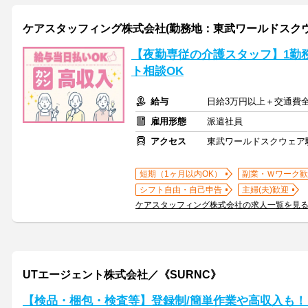
ケアスタッフィング株式会社(勤務地：東武ワールドスク
【夜勤専従の介護スタッフ】1勤
ト相談OK
給与
日給3万円以上＋交通費
雇用形態
派遣社員
アクセス
東武ワールドスクウェア
短期（1ヶ月以内OK）
副業・Ｗワーク歓
シフト自由・自己申告
主婦(夫)歓迎
ケアスタッフィング株式会社の求人一覧を見
UTエージェント株式会社／《SURNC》
【検品・梱包・検査等】登録制/簡単作業や高収入も！