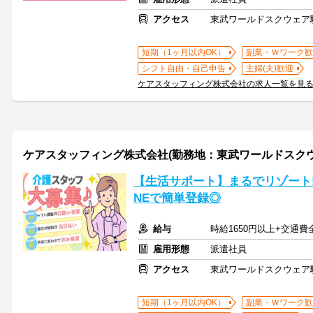
アクセス
東武ワールドスクウェア
短期（1ヶ月以内OK）
副業・Ｗワーク歓
シフト自由・自己申告
主婦(夫)歓迎
ケアスタッフィング株式会社の求人一覧を見
ケアスタッフィング株式会社(勤務地：東武ワールドスク
【生活サポート】まるでリゾート!
NEで簡単登録◎
給与
時給1650円以上+交通費
雇用形態
派遣社員
アクセス
東武ワールドスクウェア
短期（1ヶ月以内OK）
副業・Ｗワーク歓