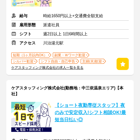
給与
時給1650円以上+交通費全額支給
雇用形態
派遣社員
シフト
週2日以上 1日6時間以上
アクセス
川治湯元駅
短期（1ヶ月以内OK）
副業・Ｗワーク歓迎
シルバー歓迎
シフト自由・自己申告
主婦(夫)歓迎
ケアスタッフィング株式会社の求人一覧を見る
ケアスタッフィング株式会社(勤務地：中三依温泉エリア)【本
社】
【ショート夜勤専従スタッフ】夜
のみで安定収入!シフト相談OK!最
短当日払い◎