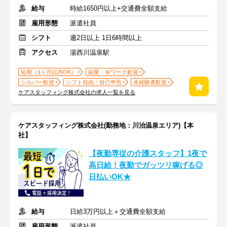
給与
時給1650円以上+交通費全額支給
雇用形態
派遣社員
シフト
週2日以上 1日6時間以上
アクセス
湯西川温泉駅
短期（1ヶ月以内OK）
副業・Ｗワーク歓迎
シルバー歓迎
シフト自由・自己申告
未経験者歓迎
ケアスタッフィング株式会社の求人一覧を見る
ケアスタッフィング株式会社(勤務地：川治温泉エリア)【本
社】
【夜勤専従の介護スタッフ】1夜で
高日給！夜勤でガッツリ稼げる◎
日払いOK★
給与
日給3万円以上＋交通費全額支給
雇用形態
派遣社員