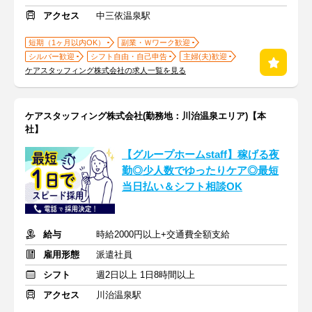
アクセス
中三依温泉駅
短期（1ヶ月以内OK）
副業・Ｗワーク歓迎
シルバー歓迎
シフト自由・自己申告
主婦(夫)歓迎
ケアスタッフィング株式会社の求人一覧を見る
ケアスタッフィング株式会社(勤務地：川治温泉エリア)【本
社】
【グループホームstaff】稼げる夜
勤◎少人数でゆったりケア◎最短
当日払い＆シフト相談OK
給与
時給2000円以上+交通費全額支給
雇用形態
派遣社員
シフト
週2日以上 1日8時間以上
アクセス
川治温泉駅