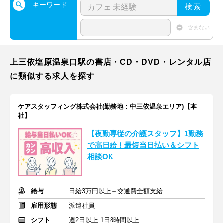
キーワード
検索
含まない
上三依塩原温泉口駅の書店・CD・DVD・レンタル店
に類似する求人を探す
ケアスタッフィング株式会社(勤務地：中三依温泉エリア)【本
社】
【夜勤専従の介護スタッフ】1勤務
で高日給！最短当日払い＆シフト
相談OK
給与
日給3万円以上＋交通費全額支給
雇用形態
派遣社員
シフト
週2日以上 1日8時間以上