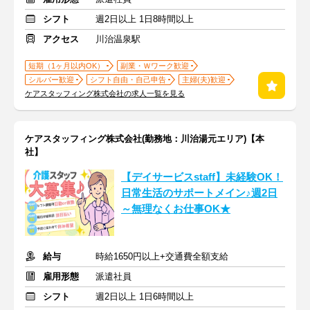
シフト
週2日以上 1日8時間以上
アクセス
川治温泉駅
短期（1ヶ月以内OK）
副業・Ｗワーク歓迎
シルバー歓迎
シフト自由・自己申告
主婦(夫)歓迎
ケアスタッフィング株式会社の求人一覧を見る
ケアスタッフィング株式会社(勤務地：川治湯元エリア)【本
社】
【デイサービスstaff】未経験OK！
日常生活のサポートメイン♪週2日
～無理なくお仕事OK★
給与
時給1650円以上+交通費全額支給
雇用形態
派遣社員
シフト
週2日以上 1日6時間以上