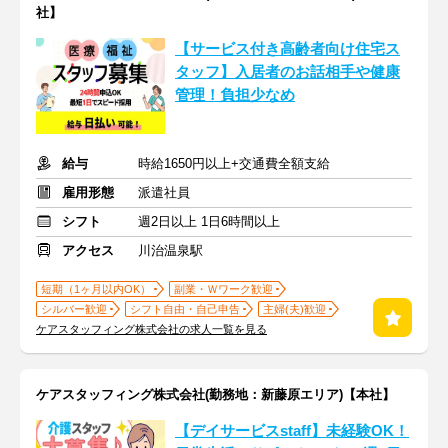
社】
【サービス付き高齢者向け住宅ス
タッフ】入居者のお話相手や健康
管理！負担少なめ
給与
時給1650円以上+交通費全額支給
雇用形態
派遣社員
シフト
週2日以上 1日6時間以上
アクセス
川治温泉駅
短期（1ヶ月以内OK）
副業・Ｗワーク歓迎
シルバー歓迎
シフト自由・自己申告
主婦(夫)歓迎
ケアスタッフィング株式会社の求人一覧を見る
ケアスタッフィング株式会社(勤務地：新藤原エリア)【本社】
【デイサービスstaff】未経験OK！