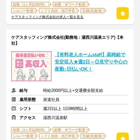
短期（1ヶ月以内OK）
副業・Ｗワーク歓迎
シルバー歓迎
シフト自由・自己申告
主婦(夫)歓迎
ケアスタッフィング株式会社の求人一覧を見る
ケアスタッフィング株式会社(勤務地：湯西川温泉エリア)【本
社】
【有料老人ホームstaff】高時給で
安定収入★週2日～◎見守り中心の
夜勤♪日払いOK！
給与
時給2000円以上+交通費全額支給
雇用形態
派遣社員
シフト
週2日以上 1日8時間以上
アクセス
湯西川温泉駅
短期（1ヶ月以内OK）
副業・Ｗワーク歓迎
シルバー歓迎
シフト自由・自己申告
主婦(夫)歓迎