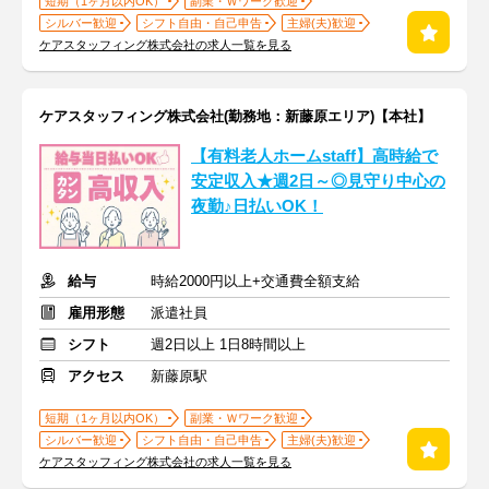
短期（1ヶ月以内OK）
副業・Ｗワーク歓迎
シルバー歓迎
シフト自由・自己申告
主婦(夫)歓迎
ケアスタッフィング株式会社の求人一覧を見る
ケアスタッフィング株式会社(勤務地：新藤原エリア)【本社】
【有料老人ホームstaff】高時給で
安定収入★週2日～◎見守り中心の
夜勤♪日払いOK！
給与
時給2000円以上+交通費全額支給
雇用形態
派遣社員
シフト
週2日以上 1日8時間以上
アクセス
新藤原駅
短期（1ヶ月以内OK）
副業・Ｗワーク歓迎
シルバー歓迎
シフト自由・自己申告
主婦(夫)歓迎
ケアスタッフィング株式会社の求人一覧を見る