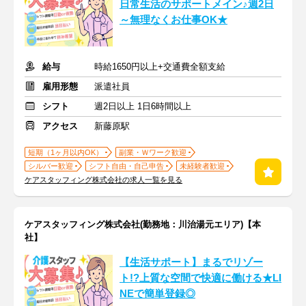
日常生活のサポートメイン♪週2日
～無理なくお仕事OK★
給与
時給1650円以上+交通費全額支給
雇用形態
派遣社員
シフト
週2日以上 1日6時間以上
アクセス
新藤原駅
短期（1ヶ月以内OK）
副業・Ｗワーク歓迎
シルバー歓迎
シフト自由・自己申告
未経験者歓迎
ケアスタッフィング株式会社の求人一覧を見る
ケアスタッフィング株式会社(勤務地：川治湯元エリア)【本
社】
【生活サポート】まるでリゾー
ト!?上質な空間で快適に働ける★LI
NEで簡単登録◎