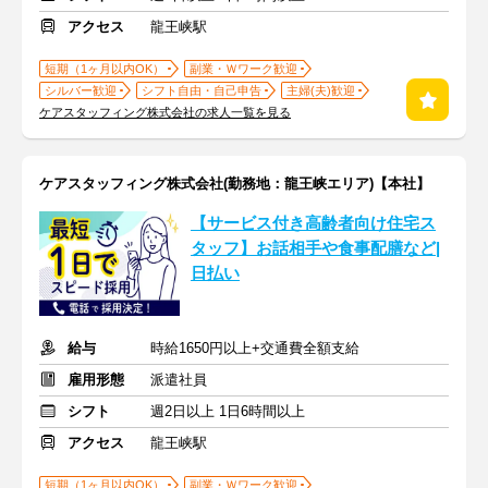
アクセス
龍王峡駅
短期（1ヶ月以内OK）
副業・Ｗワーク歓迎
シルバー歓迎
シフト自由・自己申告
主婦(夫)歓迎
ケアスタッフィング株式会社の求人一覧を見る
ケアスタッフィング株式会社(勤務地：龍王峡エリア)【本社】
【サービス付き高齢者向け住宅ス
タッフ】お話相手や食事配膳など|
日払い
給与
時給1650円以上+交通費全額支給
雇用形態
派遣社員
シフト
週2日以上 1日6時間以上
アクセス
龍王峡駅
短期（1ヶ月以内OK）
副業・Ｗワーク歓迎