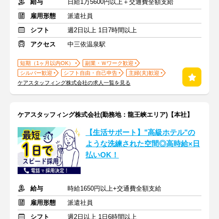
給与
日給1万5600円以上＋交通費全額支給
雇用形態
派遣社員
シフト
週2日以上 1日7時間以上
アクセス
中三依温泉駅
短期（1ヶ月以内OK）
副業・Ｗワーク歓迎
シルバー歓迎
シフト自由・自己申告
主婦(夫)歓迎
ケアスタッフィング株式会社の求人一覧を見る
ケアスタッフィング株式会社(勤務地：龍王峡エリア)【本社】
【生活サポート】"高級ホテル"の
ような洗練された空間◎高時給×日
払いOK！
給与
時給1650円以上+交通費全額支給
雇用形態
派遣社員
シフト
週2日以上 1日6時間以上