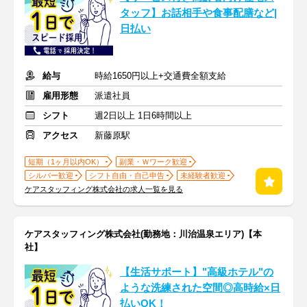
タッフ】お話相手や食事配膳など|
日払い
給与
時給1650円以上+交通費全額支給
雇用形態
派遣社員
シフト
週2日以上 1日6時間以上
アクセス
新藤原駅
短期（1ヶ月以内OK）
副業・Ｗワーク歓迎
シルバー歓迎
シフト自由・自己申告
未経験者歓迎
ケアスタッフィング株式会社の求人一覧を見る
ケアスタッフィング株式会社(勤務地：川治温泉エリア)【本
社】
【生活サポート】"高級ホテル"の
ような洗練された空間◎高時給×日
払いOK！