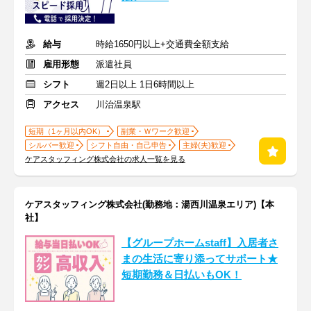
給与
時給1650円以上+交通費全額支給
雇用形態
派遣社員
シフト
週2日以上 1日6時間以上
アクセス
川治温泉駅
短期（1ヶ月以内OK）
副業・Ｗワーク歓迎
シルバー歓迎
シフト自由・自己申告
主婦(夫)歓迎
ケアスタッフィング株式会社の求人一覧を見る
ケアスタッフィング株式会社(勤務地：湯西川温泉エリア)【本
社】
【グループホームstaff】入居者さ
まの生活に寄り添ってサポート★
短期勤務＆日払いもOK！