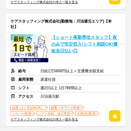
ケアスタッフィング株式会社の求人一覧を見る
ケアスタッフィング株式会社(勤務地：川治湯元エリア)【本
社】
【ショート夜勤専従スタッフ】夜
のみで安定収入!シフト相談OK!最
短当日払い◎
給与
日給1万5600円以上＋交通費全額支給
雇用形態
派遣社員
シフト
週2日以上 1日7時間以上
アクセス
川治湯元駅
短期（1ヶ月以内OK）
副業・Ｗワーク歓迎
シルバー歓迎
シフト自由・自己申告
主婦(夫)歓迎
ケアスタッフィング株式会社の求人一覧を見る