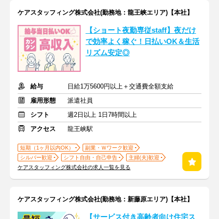
ケアスタッフィング株式会社(勤務地：龍王峡エリア)【本社】
【ショート夜勤専従staff】夜だけ
で効率よく稼ぐ！日払いOK＆生活
リズム安定◎
給与
日給1万5600円以上＋交通費全額支給
雇用形態
派遣社員
シフト
週2日以上 1日7時間以上
アクセス
龍王峡駅
短期（1ヶ月以内OK）
副業・Ｗワーク歓迎
シルバー歓迎
シフト自由・自己申告
主婦(夫)歓迎
ケアスタッフィング株式会社の求人一覧を見る
ケアスタッフィング株式会社(勤務地：新藤原エリア)【本社】
【サービス付き高齢者向け住宅ス