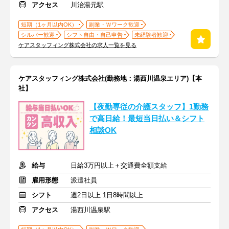
アクセス
川治湯元駅
短期（1ヶ月以内OK）
副業・Ｗワーク歓迎
シルバー歓迎
シフト自由・自己申告
未経験者歓迎
ケアスタッフィング株式会社の求人一覧を見る
ケアスタッフィング株式会社(勤務地：湯西川温泉エリア)【本
社】
【夜勤専従の介護スタッフ】1勤務
で高日給！最短当日払い＆シフト
相談OK
給与
日給3万円以上＋交通費全額支給
雇用形態
派遣社員
シフト
週2日以上 1日8時間以上
アクセス
湯西川温泉駅