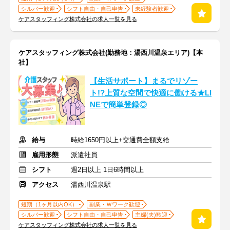
シルバー歓迎
シフト自由・自己申告
未経験者歓迎
ケアスタッフィング株式会社の求人一覧を見る
ケアスタッフィング株式会社(勤務地：湯西川温泉エリア)【本
社】
【生活サポート】まるでリゾー
ト!?上質な空間で快適に働ける★LI
NEで簡単登録◎
給与
時給1650円以上+交通費全額支給
雇用形態
派遣社員
シフト
週2日以上 1日6時間以上
アクセス
湯西川温泉駅
短期（1ヶ月以内OK）
副業・Ｗワーク歓迎
シルバー歓迎
シフト自由・自己申告
主婦(夫)歓迎
ケアスタッフィング株式会社の求人一覧を見る