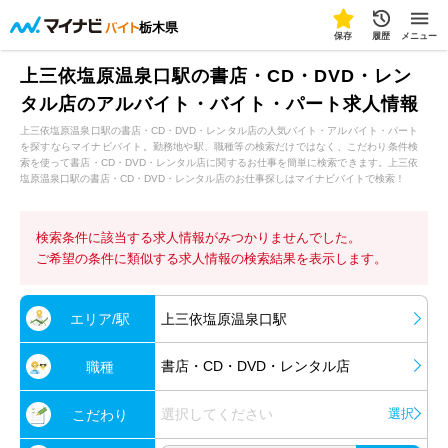
栃木県
保存
履歴
メニュー
上三依塩原温泉口駅の書店・CD・DVD・レン
タル店のアルバイト・バイト・パート求人情報
上三依塩原温泉口駅の書店・CD・DVD・レンタル店の人気バイト・アルバイト・パート
を探すならマイナビバイト。勤務地や駅、職種等の検索だけではなく、こだわり条件検
索を使って書店・CD・DVD・レンタル店に関するお仕事を簡単に検索できます。上三依
塩原温泉口駅の書店・CD・DVD・レンタル店のお仕事探しはマイナビバイトで検索！
検索条件に該当する求人情報がみつかりませんでした。
ご希望の条件に類似する求人情報の検索結果を表示します。
エリア/駅
上三依塩原温泉口駅
書店・CD・DVD・レンタル店
職種
選択してください
選択
こだわり