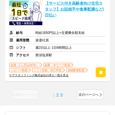
【サービス付き高齢者向け住宅ス
タッフ】お話相手や食事配膳など|
日払い
給与
時給1650円以上+交通費全額支給
雇用形態
派遣社員
シフト
週2日以上 1日6時間以上
アクセス
那須塩原駅
短期（1ヶ月以内OK）
副業・Ｗワーク歓迎
シルバー歓迎
シフト自由・自己申告
未経験者歓迎
ケアスタッフィング株式会社の求人一覧を見る
1
2
3
前のページへ
次のページへ