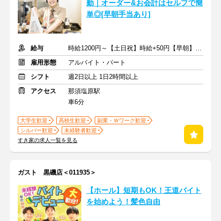
勤｜オーダー&お会計はセルフで簡
単◎[早朝手当あり]
給与
時給1200円～【土日祝】時給+50円【早朝】時給+150円
雇用形態
アルバイト・パート
シフト
週2日以上 1日2時間以上
アクセス
那須塩原駅
車6分
大学生歓迎
高校生歓迎
副業・Ｗワーク歓迎
シルバー歓迎
未経験者歓迎
すき家の求人一覧を見る
ガスト 黒磯店＜011935＞
【ホール】短期もOK！王道バイト
を始めよう！髪色自由