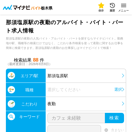
栃木県
保存
履歴
メニュー
那須塩原駅の夜勤のアルバイト・バイト・パー
ト求人情報
那須塩原駅の夜勤の人気バイト・アルバイト・パートを探すならマイナビバイト。勤務
地や駅、職種等の検索だけではなく、こだわり条件検索を使って夜勤に関するお仕事を
簡単に検索できます。那須塩原駅の夜勤のお仕事探しはマイナビバイトで検索！
88
検索結果
件
（最終更新日：2026年8月8日）
エリア/駅
那須塩原駅
選択してください
選択
職種
夜勤
こだわり
キーワード
検索
含まない