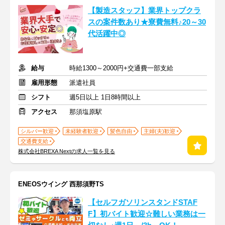
【製造スタッフ】業界トップクラ
スの案件数あり★寮費無料♪20～30
代活躍中◎
給与
時給1300～2000円+交通費一部支給
雇用形態
派遣社員
シフト
週5日以上 1日8時間以上
アクセス
那須塩原駅
シルバー歓迎
未経験者歓迎
髪色自由
主婦(夫)歓迎
交通費支給
株式会社BREXA Nextの求人一覧を見る
ENEOSウイング 西那須野TS
【セルフガソリンスタンドSTAF
F】初バイト歓迎☆難しい業務は一