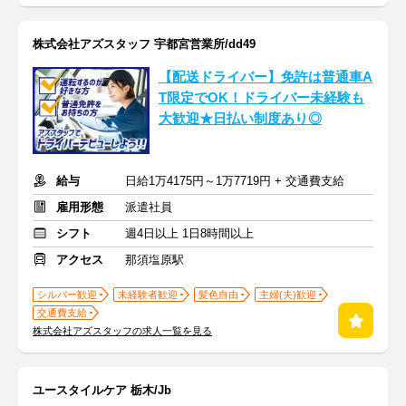
株式会社アズスタッフ 宇都宮営業所/dd49
【配送ドライバー】免許は普通車A
T限定でOK！ドライバー未経験も
大歓迎★日払い制度あり◎
給与
日給1万4175円～1万7719円 + 交通費支給
雇用形態
派遣社員
シフト
週4日以上 1日8時間以上
アクセス
那須塩原駅
シルバー歓迎
未経験者歓迎
髪色自由
主婦(夫)歓迎
交通費支給
株式会社アズスタッフの求人一覧を見る
ユースタイルケア 栃木/Jb