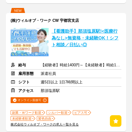
NEW
(株)ウィルオブ・ワーク CW 宇都宮支店
【看護助手】那須塩原駅!<医療行
為なし>無資格・未経験OK！シフ
ト相談／日払い◎
給与
【経験者】時給1400円～【未経験者】時給1300円～ ＋交通費
雇用形態
派遣社員
シフト
週5日以上 1日7時間以上
アクセス
那須塩原駅
オンライン面接可
副業・Ｗワーク歓迎
シルバー歓迎
ピアス可
未経験者歓迎
髪色自由
株式会社ウィルオブ・ワークの求人一覧を見る