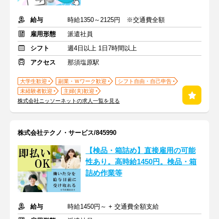
給与
時給1350～2125円 ※交通費全額
雇用形態
派遣社員
シフト
週4日以上 1日7時間以上
アクセス
那須塩原駅
大学生歓迎
副業・Ｗワーク歓迎
シフト自由・自己申告
未経験者歓迎
主婦(夫)歓迎
株式会社ニッソーネットの求人一覧を見る
株式会社テクノ・サービス/845990
【検品・箱詰め】直接雇用の可能
性あり。高時給1450円。検品・箱
詰め作業等
給与
時給1450円～ + 交通費全額支給