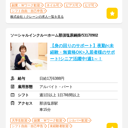
副業・Ｗワーク歓迎
ネイル可
ピアス可
ヒゲ可
シフト自由・自己申告
株式会社ｉクレーンの求人一覧を見る
ソーシャルインクルーホーム那須塩原鍋掛/53170902
【身の回りのサポート】夜勤/<未
経験・無資格OK>入居者様のサポ
ート!シニア活躍中!週1～！
給与
日給1万6388円
雇用形態
アルバイト・パート
シフト
週1日以上 1日7時間以上
アクセス
那須塩原駅
車15分
大学生歓迎
副業・Ｗワーク歓迎
シルバー歓迎
シフト自由・自己申告
未経験者歓迎