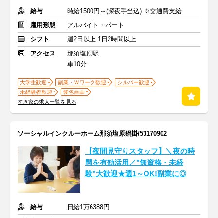
給与
時給1500円～(深夜手当込) ※交通費支給
雇用形態
アルバイト・パート
シフト
週2日以上 1日2時間以上
アクセス
那須塩原駅
車10分
大学生歓迎
副業・Ｗワーク歓迎
シルバー歓迎
未経験者歓迎
髪色自由
すき家の求人一覧を見る
ソーシャルインクルーホーム那須塩原鍋掛/53170902
【夜間見守りスタッフ】＼夜の時
間を有効活用／"無資格・未経
験"大歓迎★週1～OK!副業に◎
給与
日給1万6388円