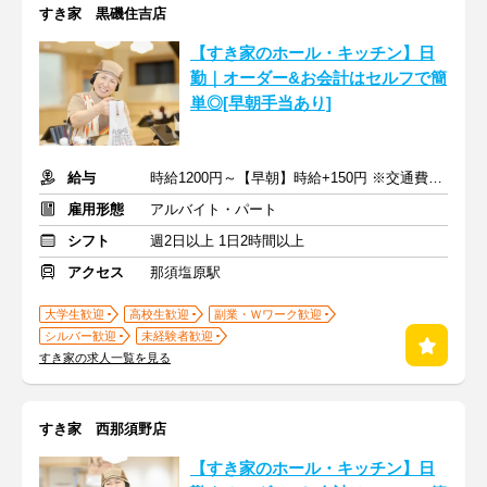
すき家 黒磯住吉店
【すき家のホール・キッチン】日
勤｜オーダー&お会計はセルフで簡
単◎[早朝手当あり]
給与
時給1200円～【早朝】時給+150円 ※交通費支給
雇用形態
アルバイト・パート
シフト
週2日以上 1日2時間以上
アクセス
那須塩原駅
大学生歓迎
高校生歓迎
副業・Ｗワーク歓迎
シルバー歓迎
未経験者歓迎
すき家の求人一覧を見る
すき家 西那須野店
【すき家のホール・キッチン】日