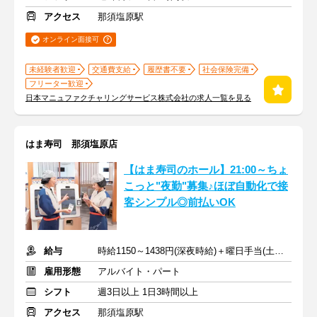
アクセス
那須塩原駅
オンライン面接可
未経験者歓迎
交通費支給
履歴書不要
社会保険完備
フリーター歓迎
日本マニュファクチャリングサービス株式会社の求人一覧を見る
はま寿司 那須塩原店
【はま寿司のホール】21:00～ちょ
こっと"夜勤"募集♪ほぼ自動化で接
客シンプル◎前払いOK
給与
時給1150～1438円(深夜時給)＋曜日手当(土日祝+70円)
雇用形態
アルバイト・パート
シフト
週3日以上 1日3時間以上
アクセス
那須塩原駅