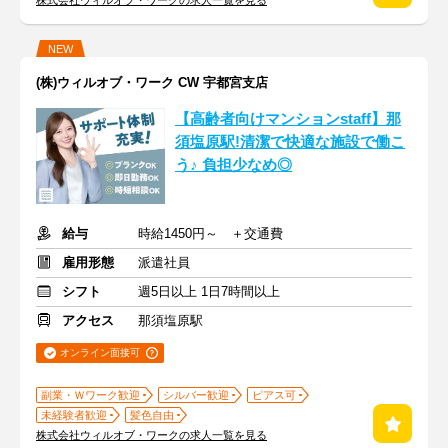
株式会社ウィルオブ・ワークの求人一覧を見る
NEW
(株)ウィルオブ・ワーク CW 宇都宮支店
【高齢者向けマンションstaff】那
須塩原駅!清潔で快適な施設で働こ
う♪ 負担少なめ◎
給与
時給1450円～ ＋交通費
雇用形態
派遣社員
シフト
週5日以上 1日7時間以上
アクセス
那須塩原駅
オンライン面接可
副業・Ｗワーク歓迎
シルバー歓迎
ピアス可
未経験者歓迎
髪色自由
株式会社ウィルオブ・ワークの求人一覧を見る