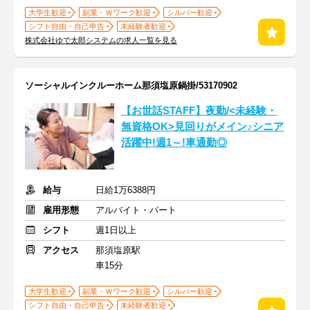
大学生歓迎
副業・Ｗワーク歓迎
シルバー歓迎
シフト自由・自己申告
未経験者歓迎
株式会社ゆで太郎システムの求人一覧を見る
ソーシャルインクルーホーム那須塩原鍋掛/53170902
【お世話STAFF】夜勤/<未経験・
無資格OK>見回りがメイン♪シニア
活躍中!週1～!車通勤◎
給与
日給1万6388円
雇用形態
アルバイト・パート
シフト
週1日以上
アクセス
那須塩原駅
車15分
大学生歓迎
副業・Ｗワーク歓迎
シルバー歓迎
シフト自由・自己申告
未経験者歓迎