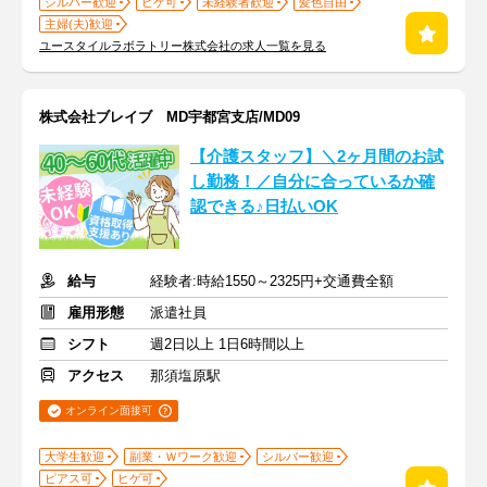
シルバー歓迎
ヒゲ可
未経験者歓迎
髪色自由
主婦(夫)歓迎
ユースタイルラボラトリー株式会社の求人一覧を見る
株式会社ブレイブ MD宇都宮支店/MD09
【介護スタッフ】＼2ヶ月間のお試
し勤務！／自分に合っているか確
認できる♪日払いOK
給与
経験者:時給1550～2325円+交通費全額
雇用形態
派遣社員
シフト
週2日以上 1日6時間以上
アクセス
那須塩原駅
オンライン面接可
大学生歓迎
副業・Ｗワーク歓迎
シルバー歓迎
ピアス可
ヒゲ可