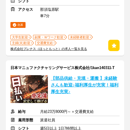
シフト
アクセス
那須塩原駅
車7分
急募
大学生歓迎
副業・Ｗワーク歓迎
未経験者歓迎
主婦(夫)歓迎
交通費支給
株式会社プレナス（ほっともっと）の求人一覧を見る
日本マニュファクチャリングサービス株式会社/1kan140311-T
【部品供給・充填・運搬 】未経験
さんも歓迎♪福利厚生が充実！福利
厚生充実♪
給与
月給23万8000円～＋交通費支給
雇用形態
派遣社員
シフト
週5日以上 1日7時間以上