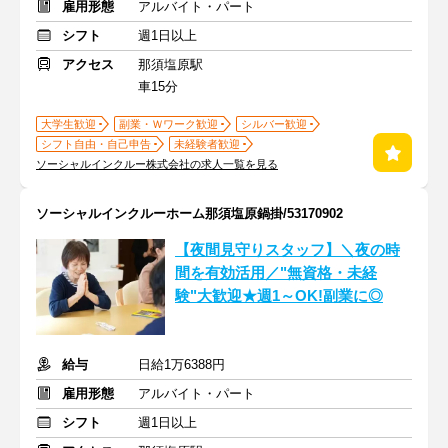
雇用形態
アルバイト・パート
シフト
週1日以上
アクセス
那須塩原駅
車15分
大学生歓迎
副業・Ｗワーク歓迎
シルバー歓迎
シフト自由・自己申告
未経験者歓迎
ソーシャルインクルー株式会社の求人一覧を見る
ソーシャルインクルーホーム那須塩原鍋掛/53170902
【夜間見守りスタッフ】＼夜の時
間を有効活用／"無資格・未経
験"大歓迎★週1～OK!副業に◎
給与
日給1万6388円
雇用形態
アルバイト・パート
シフト
週1日以上