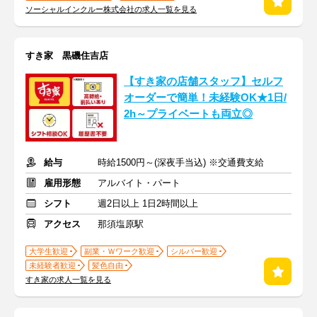
ソーシャルインクルー株式会社の求人一覧を見る
すき家 黒磯住吉店
【すき家の店舗スタッフ】セルフ
オーダーで簡単！未経験OK★1日/
2h～プライベートも両立◎
給与
時給1500円～(深夜手当込) ※交通費支給
雇用形態
アルバイト・パート
シフト
週2日以上 1日2時間以上
アクセス
那須塩原駅
大学生歓迎
副業・Ｗワーク歓迎
シルバー歓迎
未経験者歓迎
髪色自由
すき家の求人一覧を見る