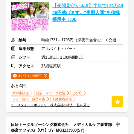
【夜間見守りstaff】半年で174万48
48円稼げます。"夜型人間"を積極
採用中！/Jb
給与
時給1731～1795円（深夜手当含む）＋交通費支給
雇用形態
アルバイト・パート
シフト
週1日以上 1日8時間以上
アクセス
那須塩原駅
オンライン面接可
4
あと
日
大学生歓迎
副業・Ｗワーク歓迎
ヒゲ可
シフト自由・自己申告
未経験者歓迎
ユースタイルラボラトリー株式会社の求人一覧を見る
日研トータルソーシング株式会社 メディカルケア事業部 宇
都宮オフィス/【UY】UY_MG1133908(SY)