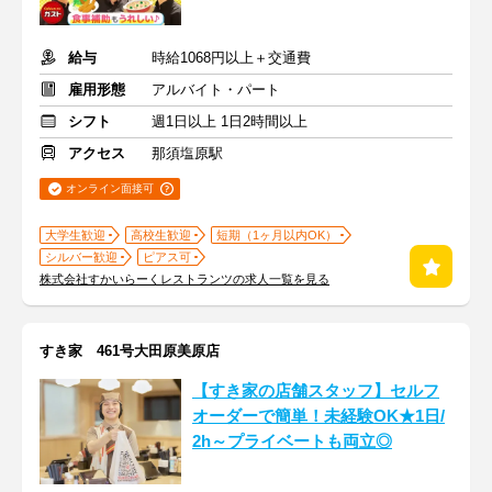
給与
時給1068円以上＋交通費
雇用形態
アルバイト・パート
シフト
週1日以上 1日2時間以上
アクセス
那須塩原駅
オンライン面接可
大学生歓迎
高校生歓迎
短期（1ヶ月以内OK）
シルバー歓迎
ピアス可
株式会社すかいらーくレストランツの求人一覧を見る
すき家 461号大田原美原店
【すき家の店舗スタッフ】セルフ
オーダーで簡単！未経験OK★1日/
2h～プライベートも両立◎