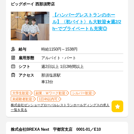
ビッグボーイ 西那須野店
【ハンバーグレストランのホー
ル】〈初バイト〉も大歓迎★週2/2
h~でプライベートも充実◎
給与
時給1150円～1538円
雇用形態
アルバイト・パート
シフト
週2日以上 1日2時間以上
アクセス
那須塩原駅
車13分
大学生歓迎
副業・Ｗワーク歓迎
シルバー歓迎
未経験者歓迎
1日4h以内可
株式会社ゼンショーグローバルレストランホールディングスの求人
一覧を見る
株式会社BREXA Next 宇都宮支店 0001-01／E10