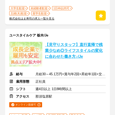
大学生歓迎
未経験者歓迎
1日4h以内可
主婦(夫)歓迎
留学生歓迎
株式会社はま寿司の求人一覧を見る
ユースタイルケア 栃木/Je
【見守りスタッフ】直行直帰で残
業少なめ◎ライフスタイルの変化
に合わせた働き方♪/Je
給与
月給30～45.1万円+賞与年2回+昇給年1回+交通費全額
雇用形態
正社員
シフト
週4日以上 1日8時間以上
アクセス
那須塩原駅
オンライン面接可