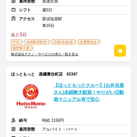
雇用形態
派遣社員
シフト
週5日
アクセス
那須塩原駅
車15分
1
あと
日
平日
未経験者歓迎
主婦(夫)歓迎
交通費支給
履歴書不要
株式会社テクノ・サービスの求人一覧を見る
ほっともっと 黒磯豊住町店 65347
【ほっともっとクルー】[お弁当屋
さん]未経験大歓迎！やりがい◎動
画マニュアル有で安心
給与
時給 1150円
雇用形態
アルバイト・パート