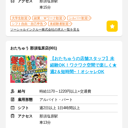
アクセス
那須塩原駅
車15分
大学生歓迎
副業・Ｗワーク歓迎
シルバー歓迎
シフト自由・自己申告
未経験者歓迎
ソーシャルインクルー株式会社の求人一覧を見る
おたちゅう 那須塩原店(001)
【おたちゅうの店舗スタッフ】未
経験OK！ワクワク空間で楽しく★
週2＆短時間~！オシャレOK
給与
時給1170～1220円以上+交通費
雇用形態
アルバイト・パート
シフト
週2日以上 1日4時間以上
アクセス
那須塩原駅
車13分