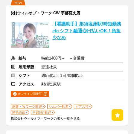
NEW
(株)ウィルオブ・ワーク CW 宇都宮支店
【看護助手】那須塩原駅!時短勤務
etc.シフト融通◎日払いOK！負担
少なめ
給与
時給1400円～ ＋交通費
雇用形態
派遣社員
シフト
週5日以上 1日7時間以上
アクセス
那須塩原駅
オンライン面接可
副業・Ｗワーク歓迎
シルバー歓迎
ピアス可
髪色自由
主婦(夫)歓迎
株式会社ウィルオブ・ワークの求人一覧を見る