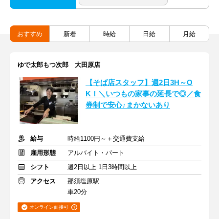
おすすめ
新着
時給
日給
月給
ゆで太郎もつ次郎 大田原店
【そば店スタッフ】週2日3H～O
K！＼いつもの家事の延長で◎／食
券制で安心♪まかないあり
給与
時給1100円～＋交通費支給
雇用形態
アルバイト・パート
シフト
週2日以上 1日3時間以上
アクセス
那須塩原駅
車20分
オンライン面接可