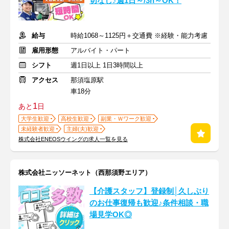
切なし♪週1日～/3h～OK！
給与
時給1068～1125円＋交通費 ※経験・能力考慮
雇用形態
アルバイト・パート
シフト
週1日以上 1日3時間以上
アクセス
那須塩原駅
車18分
1
あと
日
大学生歓迎
高校生歓迎
副業・Ｗワーク歓迎
未経験者歓迎
主婦(夫)歓迎
株式会社ENEOSウイングの求人一覧を見る
株式会社ニッソーネット（西那須野エリア）
【介護スタッフ】登録制│久しぶり
のお仕事復帰も歓迎♪条件相談・職
場見学OK◎