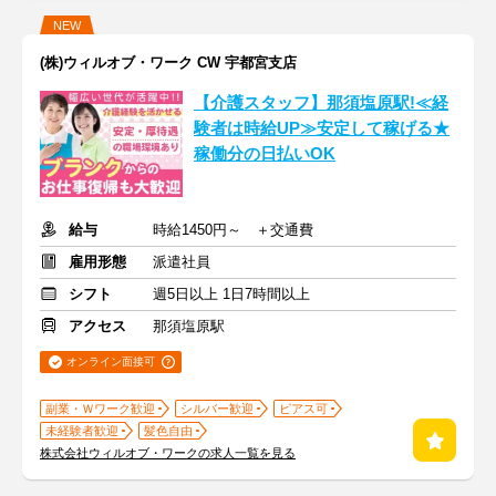
NEW
(株)ウィルオブ・ワーク CW 宇都宮支店
【介護スタッフ】那須塩原駅!≪経
験者は時給UP≫安定して稼げる★
稼働分の日払いOK
給与
時給1450円～ ＋交通費
雇用形態
派遣社員
シフト
週5日以上 1日7時間以上
アクセス
那須塩原駅
オンライン面接可
副業・Ｗワーク歓迎
シルバー歓迎
ピアス可
未経験者歓迎
髪色自由
株式会社ウィルオブ・ワークの求人一覧を見る