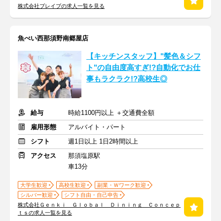
株式会社ブレイブの求人一覧を見る
魚べい西那須野南郷屋店
【キッチンスタッフ】"髪色＆シフ
ト"の自由度高すぎ!?自動化でお仕
事もラクラク!?高校生◎
給与
時給1100円以上 ＋交通費全額
雇用形態
アルバイト・パート
シフト
週1日以上 1日2時間以上
アクセス
那須塩原駅
車13分
大学生歓迎
高校生歓迎
副業・Ｗワーク歓迎
シルバー歓迎
シフト自由・自己申告
株式会社Ｇｅｎｋｉ Ｇｌｏｂａｌ Ｄｉｎｉｎｇ Ｃｏｎｃｅｐ
ｔｓの求人一覧を見る