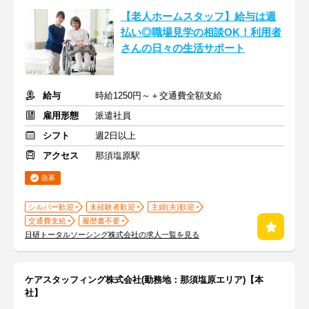
【老人ホームスタッフ】給与は週
払い◎職場見学の相談OK！利用者
さんの日々の生活サポート
給与
時給1250円～＋交通費全額支給
雇用形態
派遣社員
シフト
週2日以上
アクセス
那須塩原駅
急募
シルバー歓迎
未経験者歓迎
主婦(夫)歓迎
交通費支給
履歴書不要
日研トータルソーシング株式会社の求人一覧を見る
ケアスタッフィング株式会社(勤務地：那須塩原エリア)【本
社】