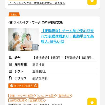
ソーシャルインクルー株式会社の求人一覧を見る
NEW
(株)ウィルオブ・ワーク CW 宇都宮支店
【夜勤専従】チーム制で安心◎交
代で仮眠休憩あり！夜勤手当で高
収入♪日払い◎
給与
【通常時給】1450円～【夜勤時給】1812円～ ＋交通費
雇用形態
派遣社員
シフト
週2日以上
アクセス
那須塩原駅
オンライン面接可
副業・Ｗワーク歓迎
シルバー歓迎
髪色自由
主婦(夫)歓迎
交通費支給