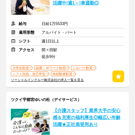
活躍中!週1～!車通勤◎
給与
日給1万5533円
雇用形態
アルバイト・パート
シフト
週1日以上
アクセス
間々田駅
徒歩9分
大学生歓迎
副業・Ｗワーク歓迎
シルバー歓迎
シフト自由・自己申告
未経験者歓迎
ソーシャルインクルー株式会社の求人一覧を見る
ツクイ宇都宮ゆいの杜（デイサービス）
【介護スタッフ】業界大手の安心
感＆充実の福利厚生◎幅広い年齢
活躍★正社員登用あり