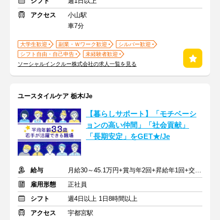
シフト
週1日以上
アクセス
小山駅
車7分
大学生歓迎
副業・Ｗワーク歓迎
シルバー歓迎
シフト自由・自己申告
未経験者歓迎
ソーシャルインクルー株式会社の求人一覧を見る
ユースタイルケア 栃木/Je
【暮らしサポート】「モチベーシ
ョンの高い仲間」「社会貢献」
「長期安定」をGET★/Je
給与
月給30～45.1万円+賞与年2回+昇給年1回+交通費全額
雇用形態
正社員
シフト
週4日以上 1日8時間以上
アクセス
宇都宮駅