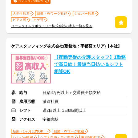
オンライン面接可
大学生歓迎
副業・Ｗワーク歓迎
シルバー歓迎
ピアス可
ヒゲ可
ユースタイルラボラトリー株式会社の求人一覧を見る
ケアスタッフィング株式会社(勤務地：宇都宮エリア)【本社】
【夜勤専従の介護スタッフ】1勤務
で高日給！最短当日払い＆シフト
相談OK
給与
日給3万円以上＋交通費全額支給
雇用形態
派遣社員
シフト
週2日以上 1日8時間以上
アクセス
宇都宮駅
短期（1ヶ月以内OK）
副業・Ｗワーク歓迎
シルバー歓迎
シフト自由・自己申告
主婦(夫)歓迎