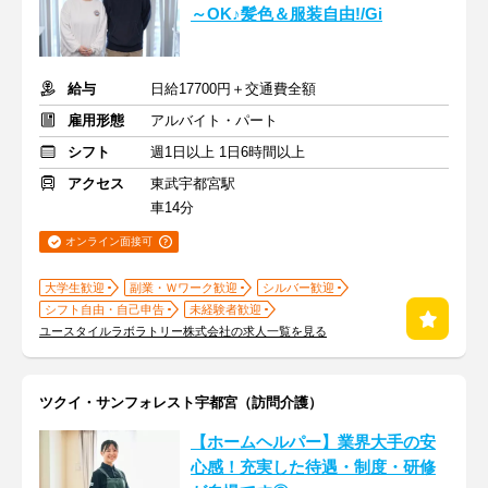
～OK♪髪色＆服装自由!/Gi
給与
日給17700円＋交通費全額
雇用形態
アルバイト・パート
シフト
週1日以上 1日6時間以上
アクセス
東武宇都宮駅
車14分
オンライン面接可
大学生歓迎
副業・Ｗワーク歓迎
シルバー歓迎
シフト自由・自己申告
未経験者歓迎
ユースタイルラボラトリー株式会社の求人一覧を見る
ツクイ・サンフォレスト宇都宮（訪問介護）
【ホームヘルパー】業界大手の安
心感！充実した待遇・制度・研修