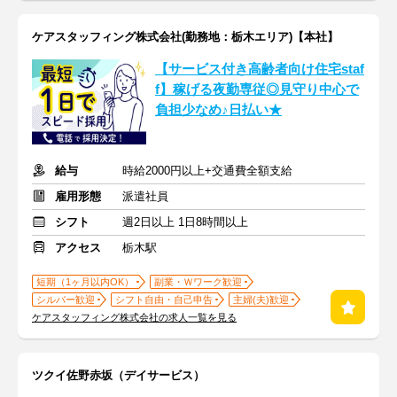
ケアスタッフィング株式会社(勤務地：栃木エリア)【本社】
【サービス付き高齢者向け住宅staf
f】稼げる夜勤専従◎見守り中心で
負担少なめ♪日払い★
給与
時給2000円以上+交通費全額支給
雇用形態
派遣社員
シフト
週2日以上 1日8時間以上
アクセス
栃木駅
短期（1ヶ月以内OK）
副業・Ｗワーク歓迎
シルバー歓迎
シフト自由・自己申告
主婦(夫)歓迎
ケアスタッフィング株式会社の求人一覧を見る
ツクイ佐野赤坂（デイサービス）