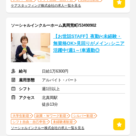
ケアスタッフィング株式会社の求人一覧を見る
ソーシャルインクルーホーム真岡荒町/53490902
【お世話STAFF】夜勤/<未経験・
無資格OK>見回りがメイン♪シニア
活躍中!週1～!車通勤◎
給与
日給1万6300円
雇用形態
アルバイト・パート
シフト
週1日以上
アクセス
北真岡駅
徒歩13分
大学生歓迎
副業・Ｗワーク歓迎
シルバー歓迎
シフト自由・自己申告
未経験者歓迎
ソーシャルインクルー株式会社の求人一覧を見る