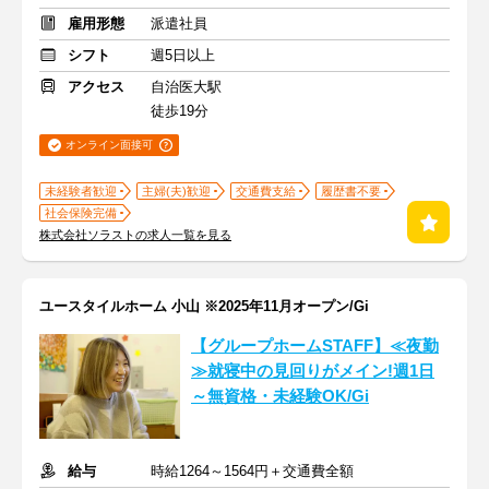
雇用形態
派遣社員
シフト
週5日以上
アクセス
自治医大駅
徒歩19分
オンライン面接可
未経験者歓迎
主婦(夫)歓迎
交通費支給
履歴書不要
社会保険完備
株式会社ソラストの求人一覧を見る
ユースタイルホーム 小山 ※2025年11月オープン/Gi
【グループホームSTAFF】≪夜勤
≫就寝中の見回りがメイン!週1日
～無資格・未経験OK/Gi
給与
時給1264～1564円＋交通費全額