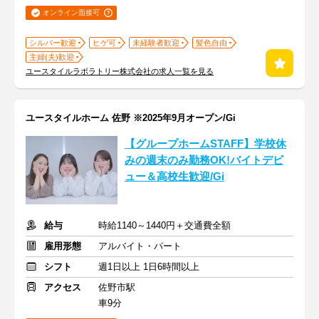
オンライン面接可
シルバー歓迎
ヒゲ可
未経験者歓迎
髪色自由
主婦(夫)歓迎
ユースタイルラボラトリー株式会社の求人一覧を見る
ユースタイルホーム 佐野 ※2025年9月オープン/Gi
【グループホームSTAFF】学校休
みの週末のみ勤務OK!バイトデビ
ュー＆高校生歓迎/Gi
給与
時給1140～1440円＋交通費全額
雇用形態
アルバイト・パート
シフト
週1日以上 1日6時間以上
アクセス
佐野市駅
車9分