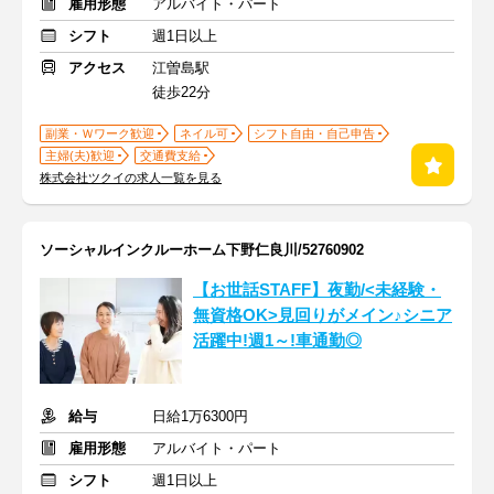
雇用形態
アルバイト・パート
シフト
週1日以上
アクセス
江曽島駅
徒歩22分
副業・Ｗワーク歓迎
ネイル可
シフト自由・自己申告
主婦(夫)歓迎
交通費支給
株式会社ツクイの求人一覧を見る
ソーシャルインクルーホーム下野仁良川/52760902
【お世話STAFF】夜勤/<未経験・
無資格OK>見回りがメイン♪シニア
活躍中!週1～!車通勤◎
給与
日給1万6300円
雇用形態
アルバイト・パート
シフト
週1日以上