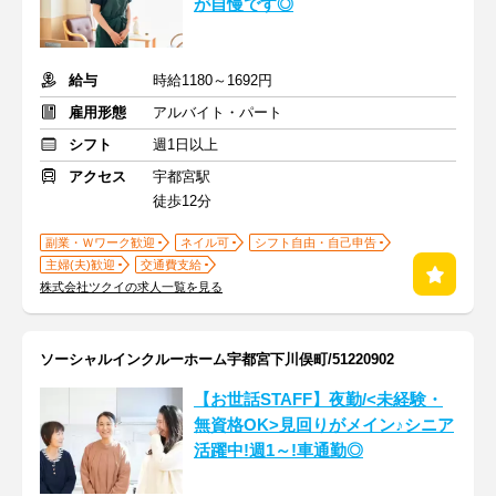
が自慢です◎
給与
時給1180～1692円
雇用形態
アルバイト・パート
シフト
週1日以上
アクセス
宇都宮駅
徒歩12分
副業・Ｗワーク歓迎
ネイル可
シフト自由・自己申告
主婦(夫)歓迎
交通費支給
株式会社ツクイの求人一覧を見る
ソーシャルインクルーホーム宇都宮下川俣町/51220902
【お世話STAFF】夜勤/<未経験・
無資格OK>見回りがメイン♪シニア
活躍中!週1～!車通勤◎