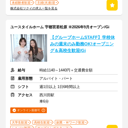
未経験者歓迎
主婦(夫)歓迎
株式会社ツクイの求人一覧を見る
ユースタイルホーム 宇都宮若松原 ※2026年9月オープン/Gi
【グループホームSTAFF】学校休
みの週末のみ勤務OK!オープニン
グ＆高校生歓迎/Gi
給与
時給1140～1440円＋交通費全額
雇用形態
アルバイト・パート
シフト
週1日以上 1日6時間以上
アクセス
西川田駅
車6分
オンライン面接可
大学生歓迎
高校生歓迎
副業・Ｗワーク歓迎