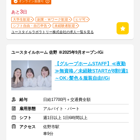
オンライン面接可
3
あと
日
大学生歓迎
副業・Ｗワーク歓迎
ヒゲ可
シフト自由・自己申告
未経験者歓迎
ユースタイルラボラトリー株式会社の求人一覧を見る
ユースタイルホーム 佐野 ※2025年9月オープン/Gi
【グループホームSTAFF】≪夜勤
≫無資格／未経験STARTが8割!週1
～OK♪髪色＆服装自由!/Gi
給与
日給17700円＋交通費全額
雇用形態
アルバイト・パート
シフト
週1日以上 1日6時間以上
アクセス
佐野市駅
車9分