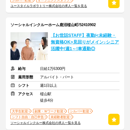
シルバー歓迎
オープニングスタッフ
ユースタイルラボラトリー株式会社の求人一覧を見る
ソーシャルインクルーホーム鹿沼樅山町/52410902
【お世話STAFF】夜勤/<未経験・
無資格OK>見回りがメイン♪シニア
活躍中!週1～!車通勤◎
給与
日給1万6300円
雇用形態
アルバイト・パート
シフト
週1日以上
アクセス
樅山駅
徒歩4分
大学生歓迎
副業・Ｗワーク歓迎
シルバー歓迎
シフト自由・自己申告
未経験者歓迎
ソーシャルインクルー株式会社の求人一覧を見る