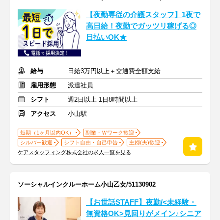
【夜勤専従の介護スタッフ】1夜で
高日給！夜勤でガッツリ稼げる◎
日払いOK★
給与
日給3万円以上＋交通費全額支給
雇用形態
派遣社員
シフト
週2日以上 1日8時間以上
アクセス
小山駅
短期（1ヶ月以内OK）
副業・Ｗワーク歓迎
シルバー歓迎
シフト自由・自己申告
主婦(夫)歓迎
ケアスタッフィング株式会社の求人一覧を見る
ソーシャルインクルーホーム小山乙女/51130902
【お世話STAFF】夜勤/<未経験・
無資格OK>見回りがメイン♪シニア