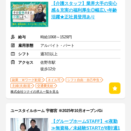
【介護スタッフ】業界大手の安心
感＆充実の福利厚生◎幅広い年齢
活躍★正社員登用あり
給与
時給1068～1529円
雇用形態
アルバイト・パート
シフト
週3日以上
アクセス
佐野市駅
徒歩12分
副業・Ｗワーク歓迎
ネイル可
シフト自由・自己申告
主婦(夫)歓迎
交通費支給
株式会社ツクイの求人一覧を見る
ユースタイルホーム 宇都宮 ※2025年10月オープン/Gi
【グループホームSTAFF】≪夜勤
≫無資格／未経験STARTが8割!週1