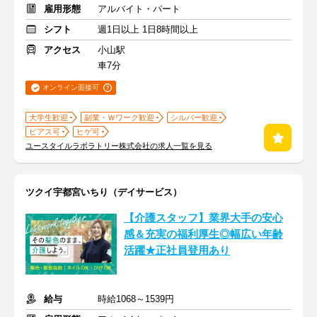
雇用形態
アルバイト・パート
シフト
週1日以上 1日8時間以上
アクセス
小山駅
車7分
オンライン面接可
大学生歓迎
副業・Ｗワーク歓迎
シルバー歓迎
ピアス可
ヒゲ可
ユースタイルラボラトリー株式会社の求人一覧を見る
ツクイ宇都宮いちり（デイサービス）
【介護スタッフ】業界大手の安心
感＆充実の福利厚生◎幅広い年齢
活躍★正社員登用あり
給与
時給1068～1539円