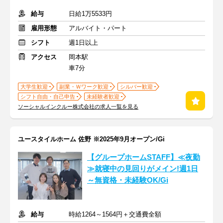
給与
日給1万5533円
雇用形態
アルバイト・パート
シフト
週1日以上
アクセス
岡本駅
車7分
大学生歓迎
副業・Ｗワーク歓迎
シルバー歓迎
シフト自由・自己申告
未経験者歓迎
ソーシャルインクルー株式会社の求人一覧を見る
ユースタイルホーム 佐野 ※2025年9月オープン/Gi
【グループホームSTAFF】≪夜勤
≫就寝中の見回りがメイン!週1日
～無資格・未経験OK/Gi
給与
時給1264～1564円＋交通費全額