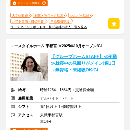
オンライン面接可
大学生歓迎
副業・Ｗワーク歓迎
シルバー歓迎
シフト自由・自己申告
未経験者歓迎
ユースタイルラボラトリー株式会社の求人一覧を見る
ユースタイルホーム 宇都宮 ※2025年10月オープン/Gi
【グループホームSTAFF】≪夜勤
≫就寝中の見回りがメイン!週1日
～無資格・未経験OK/Gi
給与
時給1264～1564円＋交通費全額
雇用形態
アルバイト・パート
シフト
週1日以上 1日8時間以上
アクセス
東武宇都宮駅
車14分