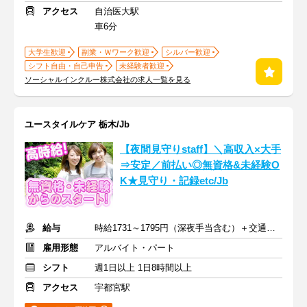
アクセス
自治医大駅
車6分
大学生歓迎
副業・Ｗワーク歓迎
シルバー歓迎
シフト自由・自己申告
未経験者歓迎
ソーシャルインクルー株式会社の求人一覧を見る
ユースタイルケア 栃木/Jb
【夜間見守りstaff】＼高収入×大手
⇒安定／前払い◎無資格&未経験O
K★見守り・記録etc/Jb
給与
時給1731～1795円（深夜手当含む）＋交通費支給
雇用形態
アルバイト・パート
シフト
週1日以上 1日8時間以上
アクセス
宇都宮駅