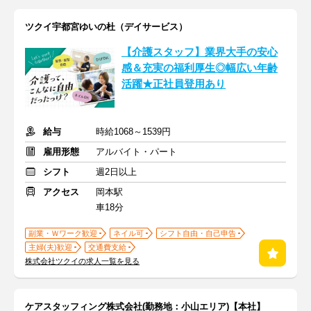
ツクイ宇都宮ゆいの杜（デイサービス）
【介護スタッフ】業界大手の安心
感＆充実の福利厚生◎幅広い年齢
活躍★正社員登用あり
給与
時給1068～1539円
雇用形態
アルバイト・パート
シフト
週2日以上
アクセス
岡本駅
車18分
副業・Ｗワーク歓迎
ネイル可
シフト自由・自己申告
主婦(夫)歓迎
交通費支給
株式会社ツクイの求人一覧を見る
ケアスタッフィング株式会社(勤務地：小山エリア)【本社】