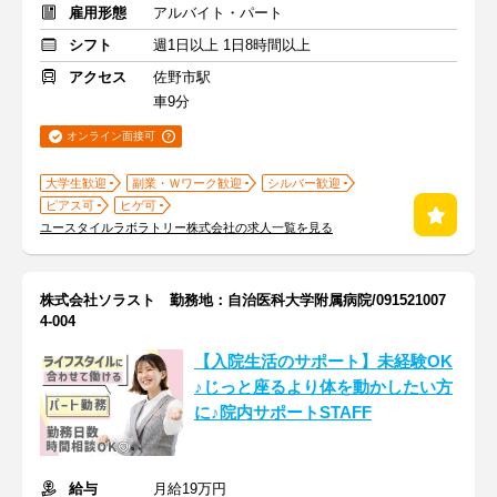
雇用形態
アルバイト・パート
シフト
週1日以上 1日8時間以上
アクセス
佐野市駅
車9分
オンライン面接可
大学生歓迎
副業・Ｗワーク歓迎
シルバー歓迎
ピアス可
ヒゲ可
ユースタイルラボラトリー株式会社の求人一覧を見る
株式会社ソラスト 勤務地：自治医科大学附属病院/091521007
4-004
【入院生活のサポート】未経験OK
♪じっと座るより体を動かしたい方
に♪院内サポートSTAFF
給与
月給19万円