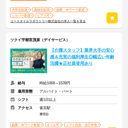
大学生歓迎
高校生歓迎
副業・Ｗワーク歓迎
シルバー歓迎
ピアス可
ユースタイルラボラトリー株式会社の求人一覧を見る
ツクイ宇都宮茂原（デイサービス）
【介護スタッフ】業界大手の安心
感＆充実の福利厚生◎幅広い年齢
活躍★正社員登用あり
給与
時給1068～1539円
雇用形態
アルバイト・パート
シフト
週1日以上
アクセス
雀宮駅
車8分
副業・Ｗワーク歓迎
ネイル可
シフト自由・自己申告