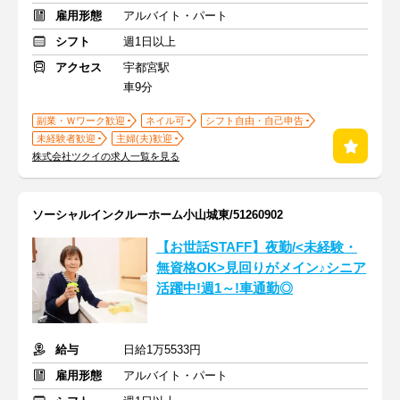
雇用形態
アルバイト・パート
シフト
週1日以上
アクセス
宇都宮駅
車9分
副業・Ｗワーク歓迎
ネイル可
シフト自由・自己申告
未経験者歓迎
主婦(夫)歓迎
株式会社ツクイの求人一覧を見る
ソーシャルインクルーホーム小山城東/51260902
【お世話STAFF】夜勤/<未経験・
無資格OK>見回りがメイン♪シニア
活躍中!週1～!車通勤◎
給与
日給1万5533円
雇用形態
アルバイト・パート