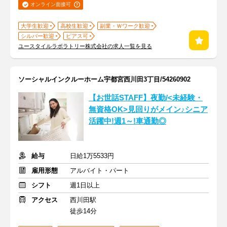
オンライン面接可
大学生歓迎
高校生歓迎
副業・Ｗワーク歓迎
シルバー歓迎
ピアス可
ユースタイルラボラトリー株式会社の求人一覧を見る
ソーシャルインクルーホーム宇都宮西川田3丁目/54260902
【お世話STAFF】夜勤/<未経験・
無資格OK>見回りがメイン♪シニア
活躍中!週1～!車通勤◎
給与
日給1万5533円
雇用形態
アルバイト・パート
シフト
週1日以上
アクセス
西川田駅
徒歩14分