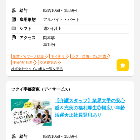
給与
時給1068～1539円
雇用形態
アルバイト・パート
シフト
週2日以上
アクセス
岡本駅
車18分
副業・Ｗワーク歓迎
ネイル可
シフト自由・自己申告
主婦(夫)歓迎
交通費支給
株式会社ツクイの求人一覧を見る
ツクイ宇都宮東（デイサービス）
【介護スタッフ】業界大手の安心
感＆充実の福利厚生◎幅広い年齢
活躍★正社員登用あり
給与
時給1068～1539円