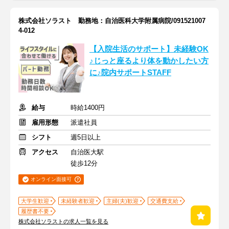
株式会社ソラスト 勤務地：自治医科大学附属病院/091521007
4-012
【入院生活のサポート】未経験OK
♪じっと座るより体を動かしたい方
に♪院内サポートSTAFF
給与
時給1400円
雇用形態
派遣社員
シフト
週5日以上
アクセス
自治医大駅
徒歩12分
オンライン面接可
大学生歓迎
未経験者歓迎
主婦(夫)歓迎
交通費支給
履歴書不要
株式会社ソラストの求人一覧を見る