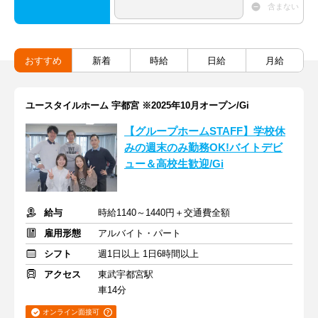
含まない
おすすめ
新着
時給
日給
月給
ユースタイルホーム 宇都宮 ※2025年10月オープン/Gi
【グループホームSTAFF】学校休
みの週末のみ勤務OK!バイトデビ
ュー＆高校生歓迎/Gi
給与
時給1140～1440円＋交通費全額
雇用形態
アルバイト・パート
シフト
週1日以上 1日6時間以上
アクセス
東武宇都宮駅
車14分
オンライン面接可