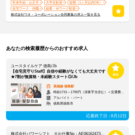
年末年始・お正月
大学生歓迎
短期（1ヶ月以内OK）
在宅ワーク・内職
副業・Ｗワーク歓迎
株式会社ワオ・コーポレーション合同募集の求人一覧を見る
あなたの検索履歴からのおすすめ求人
ユースタイルケア 徳島/Jb
【在宅見守りStaff】自信や経験がなくても大丈夫です
★7割が無資格・未経験スタート◎/Jb
高徳線
徳島駅
時給1731～1795円（深夜手当含む）＋交通費支給
アルバイト・パート
徳島県徳島市
応募終了日：
8月12日
株式会社パワーシフト ※お仕事No：AE0616247361_ポスティング徳島