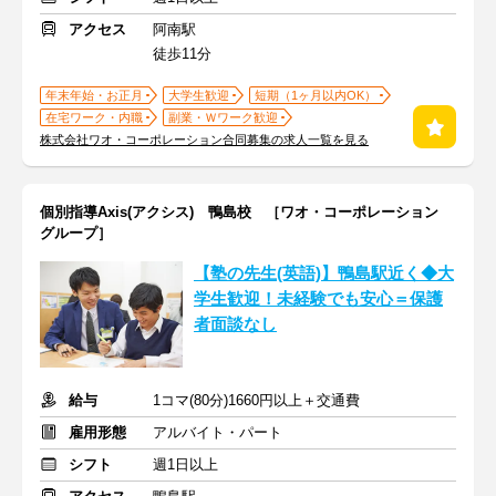
アクセス
阿南駅
徒歩11分
年末年始・お正月
大学生歓迎
短期（1ヶ月以内OK）
在宅ワーク・内職
副業・Ｗワーク歓迎
株式会社ワオ・コーポレーション合同募集の求人一覧を見る
個別指導Axis(アクシス) 鴨島校 ［ワオ・コーポレーション
グループ］
【塾の先生(英語)】鴨島駅近く◆大
学生歓迎！未経験でも安心＝保護
者面談なし
給与
1コマ(80分)1660円以上＋交通費
雇用形態
アルバイト・パート
シフト
週1日以上