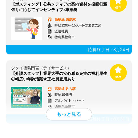
【ポスティング】公共メディアの案内資材を投函◎頑
張りに応じてインセンティブ♪車推奨
高徳線
徳島駅
時給1200～1500円+交通費支給
派遣社員
徳島県徳島市
応募終了日：
8月24日
ツクイ徳島田宮（デイサービス）
【介護スタッフ】業界大手の安心感＆充実の福利厚生
◎幅広い年齢活躍★正社員登用あり
高徳線
佐古駅
時給1046円
アルバイト・パート
徳島県徳島市
応募終了日：
8月31日