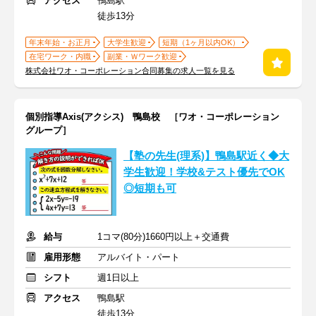
アクセス
鴨島駅
徒歩13分
年末年始・お正月
大学生歓迎
短期（1ヶ月以内OK）
在宅ワーク・内職
副業・Ｗワーク歓迎
株式会社ワオ・コーポレーション合同募集の求人一覧を見る
個別指導Axis(アクシス) 鴨島校 ［ワオ・コーポレーション
グループ］
【塾の先生(理系)】鴨島駅近く◆大
学生歓迎！学校&テスト優先でOK
◎短期も可
給与
1コマ(80分)1660円以上＋交通費
雇用形態
アルバイト・パート
シフト
週1日以上
アクセス
鴨島駅
徒歩13分