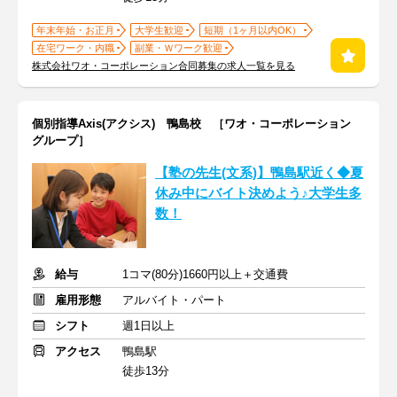
年末年始・お正月
大学生歓迎
短期（1ヶ月以内OK）
在宅ワーク・内職
副業・Ｗワーク歓迎
株式会社ワオ・コーポレーション合同募集の求人一覧を見る
個別指導Axis(アクシス) 鴨島校 ［ワオ・コーポレーション
グループ］
【塾の先生(文系)】鴨島駅近く◆夏
休み中にバイト決めよう♪大学生多
数！
給与
1コマ(80分)1660円以上＋交通費
雇用形態
アルバイト・パート
シフト
週1日以上
アクセス
鴨島駅
徒歩13分