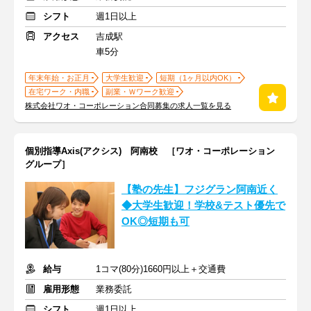
シフト
週1日以上
アクセス
吉成駅
車5分
年末年始・お正月
大学生歓迎
短期（1ヶ月以内OK）
在宅ワーク・内職
副業・Ｗワーク歓迎
株式会社ワオ・コーポレーション合同募集の求人一覧を見る
個別指導Axis(アクシス) 阿南校 ［ワオ・コーポレーション
グループ］
【塾の先生】フジグラン阿南近く
◆大学生歓迎！学校&テスト優先で
OK◎短期も可
給与
1コマ(80分)1660円以上＋交通費
雇用形態
業務委託
シフト
週1日以上