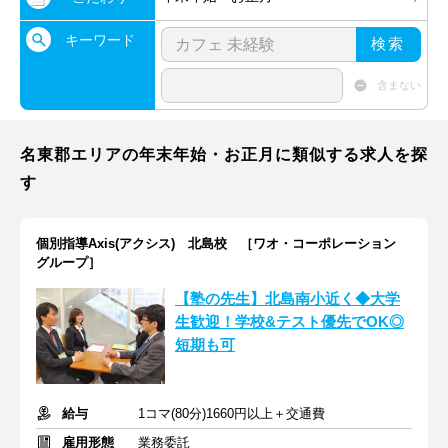
キーワード
検索
含まない
名東郡エリアの年末年始・お正月に類似する求人を探
す
個別指導Axis(アクシス) 北島校 ［ワオ・コーポレーション
グループ］
【塾の先生】北島南小近く◆大学
生歓迎！学校&テスト優先でOK◎
短期も可
給与
1コマ(80分)1660円以上＋交通費
雇用形態
業務委託