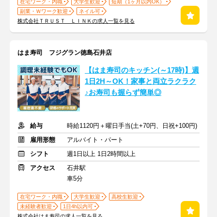
在宅ワーク・内職
大学生歓迎
短期（1ヶ月以内OK）
副業・Ｗワーク歓迎
ネイル可
株式会社ＴＲＵＳＴ ＬＩＮＫの求人一覧を見る
はま寿司 フジグラン徳島石井店
【はま寿司のキッチン(～17時)】週
1日2H～OK！家事と両立ラクラク
♪お寿司も握らず簡単◎
給与
時給1120円＋曜日手当(土+70円、日祝+100円)
雇用形態
アルバイト・パート
シフト
週1日以上 1日2時間以上
アクセス
石井駅
車5分
在宅ワーク・内職
大学生歓迎
高校生歓迎
未経験者歓迎
1日4h以内可
株式会社はま寿司の求人一覧を見る