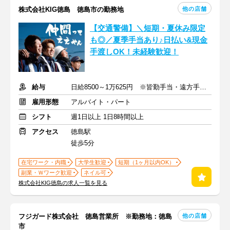
他の店舗
株式会社KIG徳島 徳島市の勤務地
【交通警備】＼短期・夏休み限定
も◎／夏季手当あり♪日払い&現金
手渡しOK！未経験歓迎！
給与
日給8500～1万625円 ※皆勤手当・遠方手当あり
雇用形態
アルバイト・パート
シフト
週1日以上 1日8時間以上
アクセス
徳島駅
徒歩5分
在宅ワーク・内職
大学生歓迎
短期（1ヶ月以内OK）
副業・Ｗワーク歓迎
ネイル可
株式会社KIG徳島の求人一覧を見る
他の店舗
フジガード株式会社 徳島営業所 ※勤務地：徳島
市