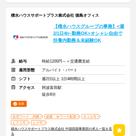
積水ハウスサポートプラス株式会社 徳島オフィス
【積水ハウスグループの事務】<週
2/1日4h~勤務OK>オシャレ自由で
扶養内勤務＆未経験OK
給与
時給1200円～＋交通費支給
雇用形態
アルバイト・パート
シフト
週2日以上 1日4時間以上
アクセス
阿波富田駅
徒歩8分
急募
在宅ワーク・内職
副業・Ｗワーク歓迎
ネイル可
ピアス可
ヒゲ可
積水ハウスサポートプラス株式会社 中国四国事業部の求人一覧を見
る