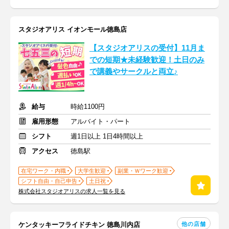
スタジオアリス イオンモール徳島店
【スタジオアリスの受付】11月ま
での短期★未経験歓迎！土日のみ
で講義やサークルと両立♪
給与
時給1100円
雇用形態
アルバイト・パート
シフト
週1日以上 1日4時間以上
アクセス
徳島駅
在宅ワーク・内職
大学生歓迎
副業・Ｗワーク歓迎
シフト自由・自己申告
土日祝
株式会社スタジオアリスの求人一覧を見る
他の店舗
ケンタッキーフライドチキン 徳島川内店