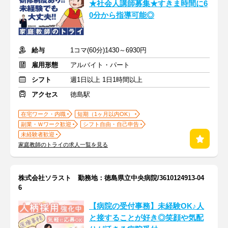
★社会人講師募集★すきま時間に6
0分から指導可能◎
給与
1コマ(60分)1430～6930円
雇用形態
アルバイト・パート
シフト
週1日以上 1日1時間以上
アクセス
徳島駅
在宅ワーク・内職
短期（1ヶ月以内OK）
副業・Ｗワーク歓迎
シフト自由・自己申告
未経験者歓迎
家庭教師のトライの求人一覧を見る
株式会社ソラスト 勤務地：徳島県立中央病院/3610124913-04
6
【病院の受付事務】未経験OK♪人
と接することが好き◎笑顔や気配