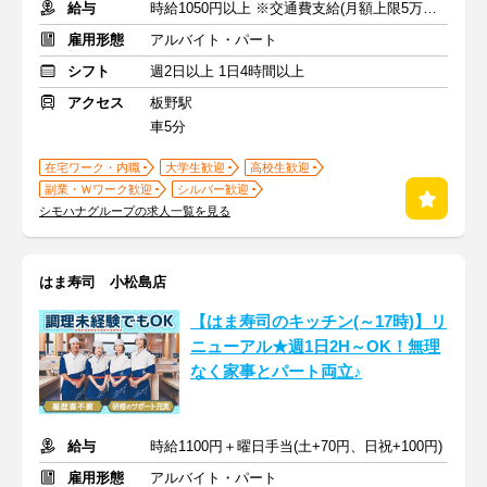
給与
時給1050円以上 ※交通費支給(月額上限5万円まで)
雇用形態
アルバイト・パート
シフト
週2日以上 1日4時間以上
アクセス
板野駅
車5分
在宅ワーク・内職
大学生歓迎
高校生歓迎
副業・Ｗワーク歓迎
シルバー歓迎
シモハナグループの求人一覧を見る
はま寿司 小松島店
【はま寿司のキッチン(～17時)】リ
ニューアル★週1日2H～OK！無理
なく家事とパート両立♪
給与
時給1100円＋曜日手当(土+70円、日祝+100円)
雇用形態
アルバイト・パート