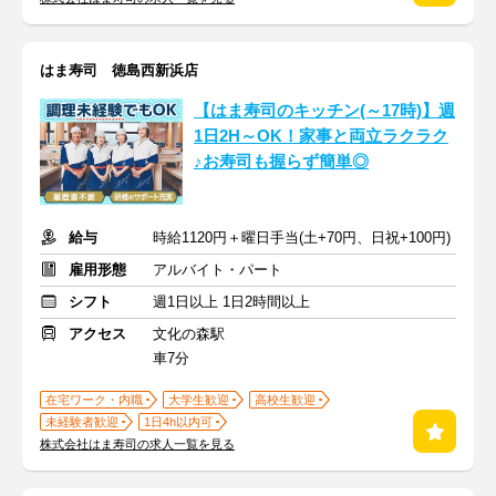
はま寿司 徳島西新浜店
【はま寿司のキッチン(～17時)】週
1日2H～OK！家事と両立ラクラク
♪お寿司も握らず簡単◎
給与
時給1120円＋曜日手当(土+70円、日祝+100円)
雇用形態
アルバイト・パート
シフト
週1日以上 1日2時間以上
アクセス
文化の森駅
車7分
在宅ワーク・内職
大学生歓迎
高校生歓迎
未経験者歓迎
1日4h以内可
株式会社はま寿司の求人一覧を見る