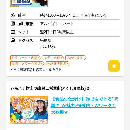
給与
時給1050～1375円以上 ※時間帯による
雇用形態
アルバイト・パート
シフト
週2日 1日3時間以上
アクセス
徳島駅
バス15分
在宅ワーク・内職
大学生歓迎
高校生歓迎
副業・Ｗワーク歓迎
未経験者歓迎
くら寿司株式会社の求人一覧を見る
シモハナ物流 徳島第二営業所(とくしま生協)-2
【食品の仕分け】誰でもできる”簡
単さ”が魅力♪扶養内・Wワークも
大歓迎★