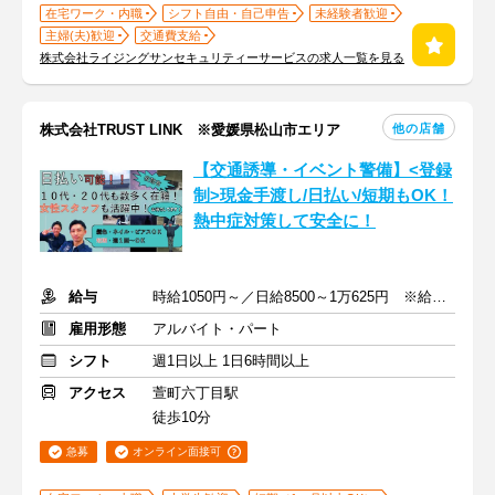
在宅ワーク・内職
シフト自由・自己申告
未経験者歓迎
主婦(夫)歓迎
交通費支給
株式会社ライジングサンセキュリティーサービスの求人一覧を見る
他の店舗
株式会社TRUST LINK ※愛媛県松山市エリア
【交通誘導・イベント警備】<登録
制>現金手渡し/日払い/短期もOK！
熱中症対策して安全に！
給与
時給1050円～／日給8500～1万625円 ※給与は案件により変動
雇用形態
アルバイト・パート
シフト
週1日以上 1日6時間以上
アクセス
萱町六丁目駅
徒歩10分
急募
オンライン面接可