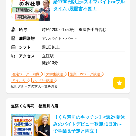
給1700円以上×スキマバイトorフル
タイム♪履歴書不要！
給与
時給1200～1750円 ※深夜手当含む
雇用形態
アルバイト・パート
シフト
週1日以上
アクセス
立江駅
徒歩13分
在宅ワーク・内職
大学生歓迎
副業・Ｗワーク歓迎
ネイル可
シルバー歓迎
延田グループの求人一覧を見る
無添くら寿司 徳島川内店
【くら寿司のキッチン】<週2>夏休
みのバイトデビュー歓迎♪1日3h～
で学業＆予定と両立！