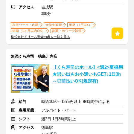
アクセス
吉成駅
車9分
在宅ワーク・内職
大学生歓迎
単発（1日OK）
短期（1ヶ月以内OK）
副業・Ｗワーク歓迎
株式会社ドリーム警備の求人一覧を見る
無添くら寿司 徳島川内店
【くら寿司のホール】<週2>夏採用
★思い出もお小遣いもGET♪1日3h
～◎前払いOK(規定有)
給与
時給1050～1375円以上 ※時間帯による
雇用形態
アルバイト・パート
シフト
週2日 1日3時間以上
アクセス
徳島駅