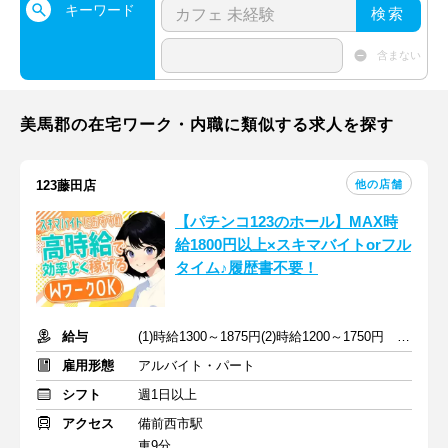
キーワード
検索
含まない
美馬郡の在宅ワーク・内職に類似する求人を探す
他の店舗
123藤田店
【パチンコ123のホール】MAX時
給1800円以上×スキマバイトorフル
タイム♪履歴書不要！
給与
(1)時給1300～1875円(2)時給1200～1750円 ※深夜手当含む
雇用形態
アルバイト・パート
シフト
週1日以上
アクセス
備前西市駅
車9分