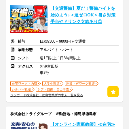
【交通警備】夏だ！警備バイトを
始めよう♪＜週ゼロOK＞暑さ対策
手当やドリンク支給あり◎
給与
日給9300～9800円＋交通費
雇用形態
アルバイト・パート
シフト
週1日以上 1日8時間以上
アクセス
阿波富田駅
車7分
在宅ワーク・内職
大学生歓迎
副業・Ｗワーク歓迎
シルバー歓迎
シフト自由・自己申告
フジガード株式会社 徳島営業所の求人一覧を見る
株式会社トライグループ ※勤務地：徳島県徳島市
【オンライン家庭教師】≪在宅≫