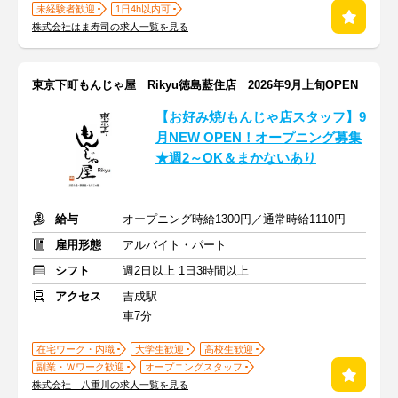
未経験者歓迎
1日4h以内可
株式会社はま寿司の求人一覧を見る
東京下町もんじゃ屋 Rikyu徳島藍住店 2026年9月上旬OPEN
【お好み焼/もんじゃ店スタッフ】9
月NEW OPEN！オープニング募集
★週2～OK＆まかないあり
給与
オープニング時給1300円／通常時給1110円
雇用形態
アルバイト・パート
シフト
週2日以上 1日3時間以上
アクセス
吉成駅
車7分
在宅ワーク・内職
大学生歓迎
高校生歓迎
副業・Ｗワーク歓迎
オープニングスタッフ
株式会社 八重川の求人一覧を見る