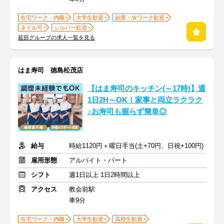
在宅ワーク・内職
大学生歓迎
副業・Ｗワーク歓迎
ネイル可
シルバー歓迎
延田グループの求人一覧を見る
はま寿司 徳島松茂店
【はま寿司のキッチン(～17時)】週
1日2H～OK！家事と両立ラクラク
♪お寿司も握らず簡単◎
給与
時給1120円＋曜日手当(土+70円、日祝+100円)
雇用形態
アルバイト・パート
シフト
週1日以上 1日2時間以上
アクセス
教会前駅
車9分
在宅ワーク・内職
大学生歓迎
高校生歓迎