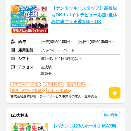
【ケンタッキースタッフ】高校生
もOK！バイトデビュー応援♪夏休
みに稼ごう★週1/3h～OK
給与
(一般)時給1100円～ (高校生)時給1050円～
雇用形態
アルバイト・パート
シフト
週1日以上 1日3時間以上
アクセス
吉成駅
車12分
在宅ワーク・内職
大学生歓迎
高校生歓迎
副業・Ｗワーク歓迎
シルバー歓迎
株式会社森孵卵場 フードサービス事業部の求人一覧を見る
他の店舗
123大林店
【パチンコ123のホール】MAX時