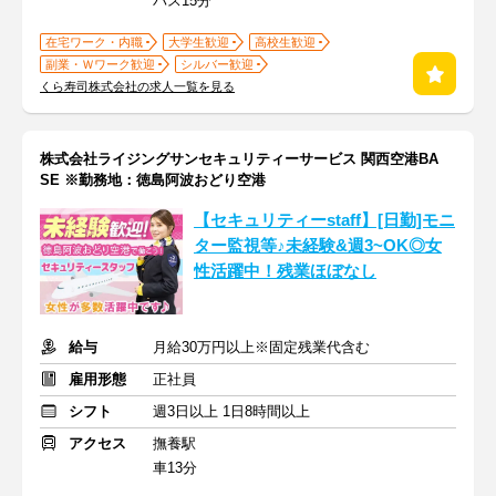
バス15分
在宅ワーク・内職
大学生歓迎
高校生歓迎
副業・Ｗワーク歓迎
シルバー歓迎
くら寿司株式会社の求人一覧を見る
株式会社ライジングサンセキュリティーサービス 関西空港BA
SE ※勤務地：徳島阿波おどり空港
【セキュリティーstaff】[日勤]モニ
ター監視等♪未経験&週3~OK◎女
性活躍中！残業ほぼなし
給与
月給30万円以上※固定残業代含む
雇用形態
正社員
シフト
週3日以上 1日8時間以上
アクセス
撫養駅
車13分