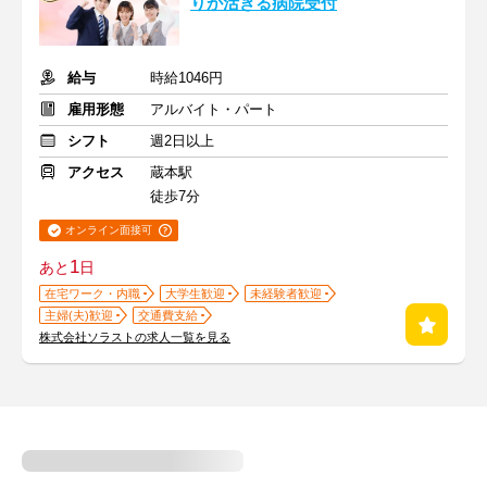
りが活きる病院受付
給与
時給1046円
雇用形態
アルバイト・パート
シフト
週2日以上
アクセス
蔵本駅
徒歩7分
オンライン面接可
1
あと
日
在宅ワーク・内職
大学生歓迎
未経験者歓迎
主婦(夫)歓迎
交通費支給
株式会社ソラストの求人一覧を見る