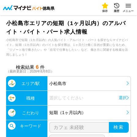
徳島県
保存
履歴
メニュー
小松島市エリアの短期（1ヶ月以内）のアルバ
イト・バイト・パート求人情報
小松島市で短期（1カ月以内）の人気バイト・アルバイト・パートを探すならマイナビバ
イト。短期（1カ月以内）のバイトを探す際は、1ヶ月だけ働く目的が重要になるため、
「リゾート地で働きたい」や「在宅で仕事をしたい」など、働き方に関連する検索を活
用しましょう！
6
検索結果
件
（最終更新日：2026年8月8日）
エリア/駅
小松島市
選択してください
選択
職種
短期（1ヶ月以内）
こだわり
キーワード
検索