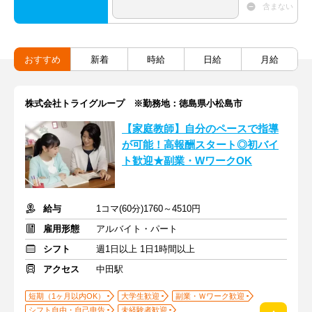
含まない
おすすめ
新着
時給
日給
月給
株式会社トライグループ ※勤務地：徳島県小松島市
【家庭教師】自分のペースで指導
が可能！高報酬スタート◎初バイ
ト歓迎★副業・WワークOK
給与
1コマ(60分)1760～4510円
雇用形態
アルバイト・パート
シフト
週1日以上 1日1時間以上
アクセス
中田駅
短期（1ヶ月以内OK）
大学生歓迎
副業・Ｗワーク歓迎
シフト自由・自己申告
未経験者歓迎