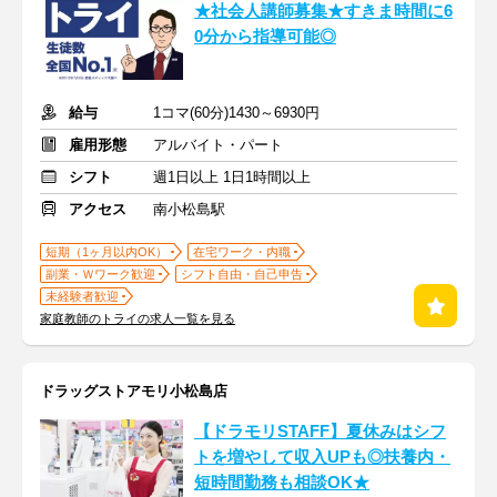
★社会人講師募集★すきま時間に6
0分から指導可能◎
給与
1コマ(60分)1430～6930円
雇用形態
アルバイト・パート
シフト
週1日以上 1日1時間以上
アクセス
南小松島駅
短期（1ヶ月以内OK）
在宅ワーク・内職
副業・Ｗワーク歓迎
シフト自由・自己申告
未経験者歓迎
家庭教師のトライの求人一覧を見る
ドラッグストアモリ小松島店
【ドラモリSTAFF】夏休みはシフ
トを増やして収入UPも◎扶養内・
短時間勤務も相談OK★