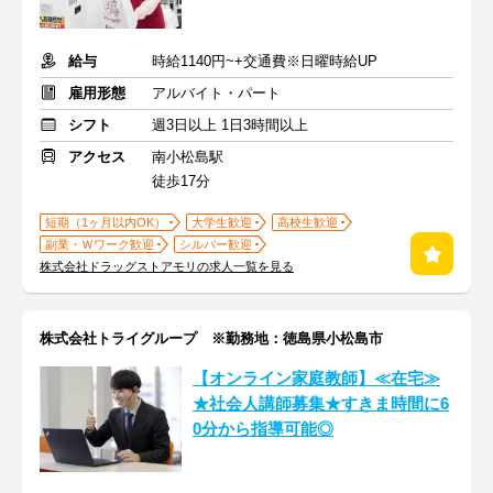
給与
時給1140円~+交通費※日曜時給UP
雇用形態
アルバイト・パート
シフト
週3日以上 1日3時間以上
アクセス
南小松島駅
徒歩17分
短期（1ヶ月以内OK）
大学生歓迎
高校生歓迎
副業・Ｗワーク歓迎
シルバー歓迎
株式会社ドラッグストアモリの求人一覧を見る
株式会社トライグループ ※勤務地：徳島県小松島市
【オンライン家庭教師】≪在宅≫
★社会人講師募集★すきま時間に6
0分から指導可能◎