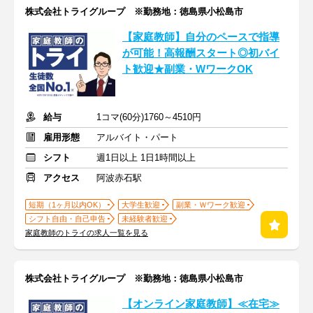
株式会社トライグループ ※勤務地：徳島県小松島市
【家庭教師】自分のペースで指導
が可能！高報酬スタート◎初バイ
ト歓迎★副業・WワークOK
給与
1コマ(60分)1760～4510円
雇用形態
アルバイト・パート
シフト
週1日以上 1日1時間以上
アクセス
阿波赤石駅
短期（1ヶ月以内OK）
大学生歓迎
副業・Ｗワーク歓迎
シフト自由・自己申告
未経験者歓迎
家庭教師のトライの求人一覧を見る
株式会社トライグループ ※勤務地：徳島県小松島市
【オンライン家庭教師】≪在宅≫