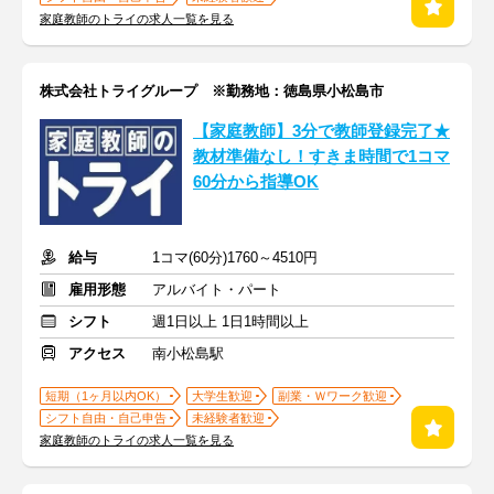
家庭教師のトライの求人一覧を見る
株式会社トライグループ ※勤務地：徳島県小松島市
【家庭教師】3分で教師登録完了★
教材準備なし！すきま時間で1コマ
60分から指導OK
給与
1コマ(60分)1760～4510円
雇用形態
アルバイト・パート
シフト
週1日以上 1日1時間以上
アクセス
南小松島駅
短期（1ヶ月以内OK）
大学生歓迎
副業・Ｗワーク歓迎
シフト自由・自己申告
未経験者歓迎
家庭教師のトライの求人一覧を見る