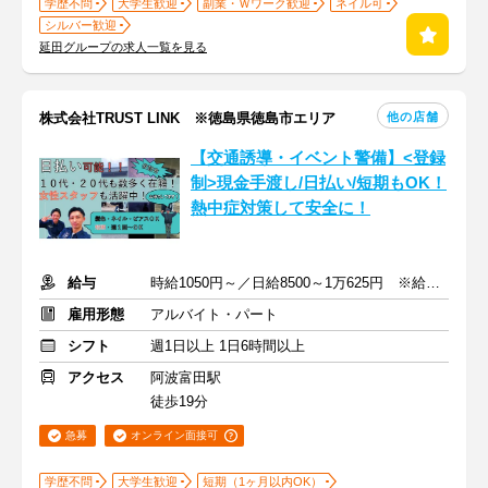
学歴不問
大学生歓迎
副業・Ｗワーク歓迎
ネイル可
シルバー歓迎
延田グループの求人一覧を見る
他の店舗
株式会社TRUST LINK ※徳島県徳島市エリア
【交通誘導・イベント警備】<登録
制>現金手渡し/日払い/短期もOK！
熱中症対策して安全に！
給与
時給1050円～／日給8500～1万625円 ※給与は案件により変動
雇用形態
アルバイト・パート
シフト
週1日以上 1日6時間以上
アクセス
阿波富田駅
徒歩19分
急募
オンライン面接可
学歴不問
大学生歓迎
短期（1ヶ月以内OK）