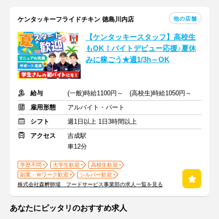
他の店舗
ケンタッキーフライドチキン 徳島川内店
【ケンタッキースタッフ】高校生
もOK！バイトデビュー応援♪夏休
みに稼ごう★週1/3h～OK
給与
(一般)時給1100円～ (高校生)時給1050円～
雇用形態
アルバイト・パート
シフト
週1日以上 1日3時間以上
アクセス
吉成駅
車12分
学歴不問
大学生歓迎
高校生歓迎
副業・Ｗワーク歓迎
シルバー歓迎
株式会社森孵卵場 フードサービス事業部の求人一覧を見る
あなたにピッタリのおすすめ求人