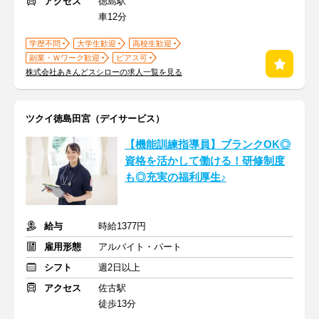
アクセス
徳島駅
車12分
学歴不問
大学生歓迎
高校生歓迎
副業・Ｗワーク歓迎
ピアス可
株式会社あきんどスシローの求人一覧を見る
ツクイ徳島田宮（デイサービス）
【機能訓練指導員】ブランクOK◎
資格を活かして働ける！研修制度
も◎充実の福利厚生♪
給与
時給1377円
雇用形態
アルバイト・パート
シフト
週2日以上
アクセス
佐古駅
徒歩13分