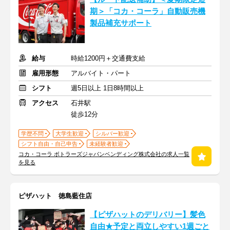
期＞「コカ・コーラ」自動販売機
製品補充サポート
給与
時給1200円＋交通費支給
雇用形態
アルバイト・パート
シフト
週5日以上 1日8時間以上
アクセス
石井駅
徒歩12分
学歴不問
大学生歓迎
シルバー歓迎
シフト自由・自己申告
未経験者歓迎
コカ・コーラ ボトラーズジャパンベンディング株式会社の求人一覧
を見る
ピザハット 徳島藍住店
【ピザハットのデリバリー】髪色
自由★予定と両立しやすい1週ごと