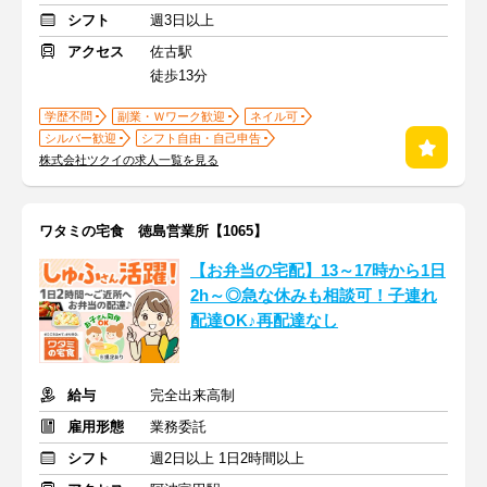
シフト
週3日以上
アクセス
佐古駅
徒歩13分
学歴不問
副業・Ｗワーク歓迎
ネイル可
シルバー歓迎
シフト自由・自己申告
株式会社ツクイの求人一覧を見る
ワタミの宅食 徳島営業所【1065】
【お弁当の宅配】13～17時から1日
2h～◎急な休みも相談可！子連れ
配達OK♪再配達なし
給与
完全出来高制
雇用形態
業務委託
シフト
週2日以上 1日2時間以上