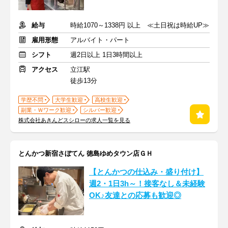
給与
時給1070～1338円 以上 ≪土日祝は時給UP≫
雇用形態
アルバイト・パート
シフト
週2日以上 1日3時間以上
アクセス
立江駅
徒歩13分
学歴不問
大学生歓迎
高校生歓迎
副業・Ｗワーク歓迎
シルバー歓迎
株式会社あきんどスシローの求人一覧を見る
とんかつ新宿さぼてん 徳島ゆめタウン店ＧＨ
【とんかつの仕込み・盛り付け】
週2・1日3h～！接客なし＆未経験
OK♪友達との応募も歓迎◎