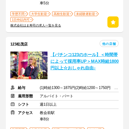
車5分
学歴不問
大学生歓迎
高校生歓迎
未経験者歓迎
1日4h以内可
株式会社はま寿司の求人一覧を見る
他の店舗
123松茂店
【パチンコ123のホール】＜時間帯
によって採用率UP＞MAX時給1800
円以上☆おしゃれ自由♪
給与
(1)時給1300～1875円(2)時給1200～1750円 ※深夜手当含む
雇用形態
アルバイト・パート
シフト
週1日以上
アクセス
教会前駅
車8分