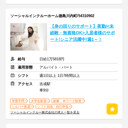
ソーシャルインクルーホーム徳島川内町/54310902
【身の回りのサポート】夜勤/<未
経験・無資格OK>入居者様のサポ
ート!シニア活躍中!週1～！
給与
日給1万5818円
雇用形態
アルバイト・パート
シフト
週1日以上 1日7時間以上
アクセス
吉成駅
車9分
学歴不問
大学生歓迎
副業・Ｗワーク歓迎
シルバー歓迎
シフト自由・自己申告
ソーシャルインクルー株式会社の求人一覧を見る