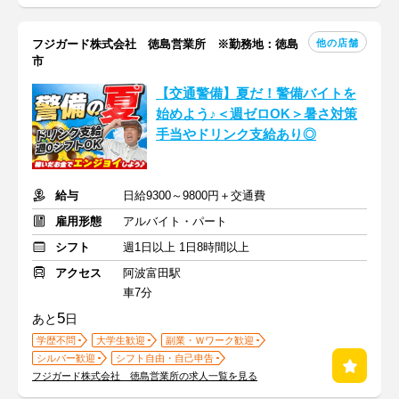
他の店舗
フジガード株式会社 徳島営業所 ※勤務地：徳島
市
【交通警備】夏だ！警備バイトを
始めよう♪＜週ゼロOK＞暑さ対策
手当やドリンク支給あり◎
給与
日給9300～9800円＋交通費
雇用形態
アルバイト・パート
シフト
週1日以上 1日8時間以上
アクセス
阿波富田駅
車7分
5
あと
日
学歴不問
大学生歓迎
副業・Ｗワーク歓迎
シルバー歓迎
シフト自由・自己申告
フジガード株式会社 徳島営業所の求人一覧を見る