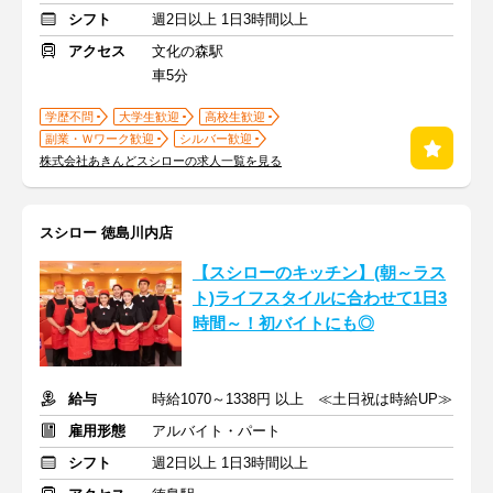
シフト
週2日以上 1日3時間以上
アクセス
文化の森駅
車5分
学歴不問
大学生歓迎
高校生歓迎
副業・Ｗワーク歓迎
シルバー歓迎
株式会社あきんどスシローの求人一覧を見る
スシロー 徳島川内店
【スシローのキッチン】(朝～ラス
ト)ライフスタイルに合わせて1日3
時間～！初バイトにも◎
給与
時給1070～1338円 以上 ≪土日祝は時給UP≫
雇用形態
アルバイト・パート
シフト
週2日以上 1日3時間以上