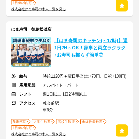
1日4h以内可
株式会社はま寿司の求人一覧を見る
はま寿司 徳島松茂店
【はま寿司のキッチン(～17時)】週
1日2H～OK！家事と両立ラクラク
♪お寿司も握らず簡単◎
給与
時給1120円＋曜日手当(土+70円、日祝+100円)
雇用形態
アルバイト・パート
シフト
週1日以上 1日2時間以上
アクセス
教会前駅
車9分
学歴不問
大学生歓迎
高校生歓迎
未経験者歓迎
1日4h以内可
株式会社はま寿司の求人一覧を見る