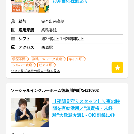
お弁当の社割あり
給与
完全出来高制
雇用形態
業務委託
シフト
週2日以上 1日2時間以上
アクセス
西原駅
学歴不問
副業・Ｗワーク歓迎
ネイル可
シルバー歓迎
ピアス可
ワタミ株式会社の求人一覧を見る
ソーシャルインクルーホーム徳島川内町/54310902
【夜間見守りスタッフ】＼夜の時
間を有効活用／"無資格・未経
験"大歓迎★週1～OK!副業に◎