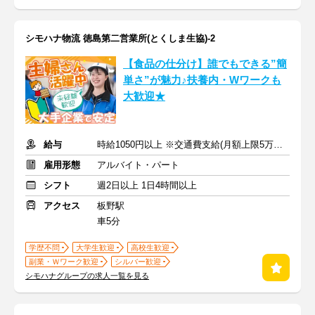
シモハナ物流 徳島第二営業所(とくしま生協)-2
【食品の仕分け】誰でもできる”簡
単さ”が魅力♪扶養内・Wワークも
大歓迎★
給与
時給1050円以上 ※交通費支給(月額上限5万円まで)
雇用形態
アルバイト・パート
シフト
週2日以上 1日4時間以上
アクセス
板野駅
車5分
学歴不問
大学生歓迎
高校生歓迎
副業・Ｗワーク歓迎
シルバー歓迎
シモハナグループの求人一覧を見る