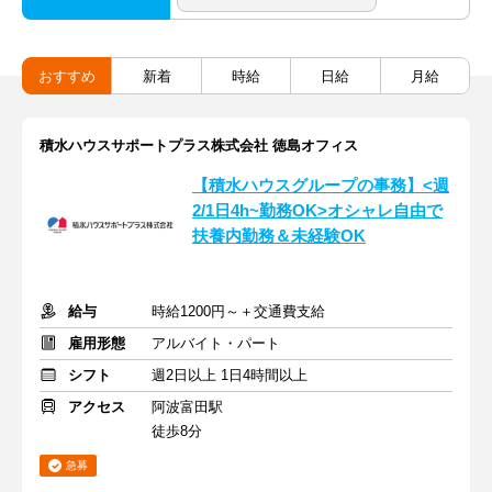
おすすめ
新着
時給
日給
月給
積水ハウスサポートプラス株式会社 徳島オフィス
【積水ハウスグループの事務】<週
2/1日4h~勤務OK>オシャレ自由で
扶養内勤務＆未経験OK
給与
時給1200円～＋交通費支給
雇用形態
アルバイト・パート
シフト
週2日以上 1日4時間以上
アクセス
阿波富田駅
徒歩8分
急募