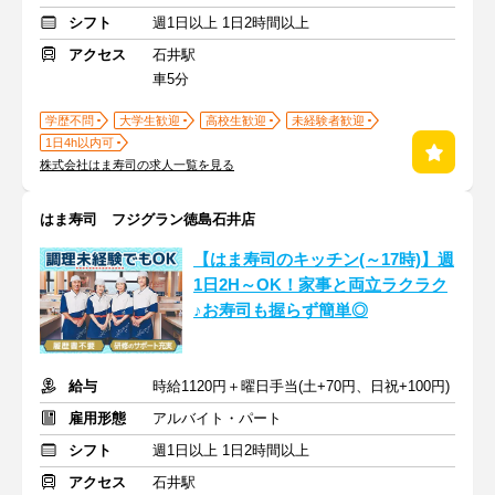
シフト
週1日以上 1日2時間以上
アクセス
石井駅
車5分
学歴不問
大学生歓迎
高校生歓迎
未経験者歓迎
1日4h以内可
株式会社はま寿司の求人一覧を見る
はま寿司 フジグラン徳島石井店
【はま寿司のキッチン(～17時)】週
1日2H～OK！家事と両立ラクラク
♪お寿司も握らず簡単◎
給与
時給1120円＋曜日手当(土+70円、日祝+100円)
雇用形態
アルバイト・パート
シフト
週1日以上 1日2時間以上
アクセス
石井駅