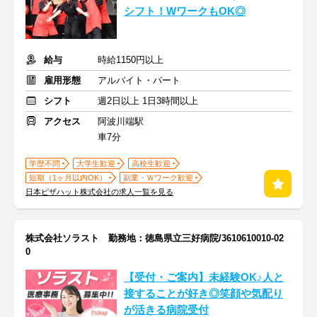
シフト！WワークもOK◎
給与
時給1150円以上
雇用形態
アルバイト・パート
シフト
週2日以上 1日3時間以上
アクセス
阿波川端駅
車7分
学歴不問
大学生歓迎
高校生歓迎
短期（1ヶ月以内OK）
副業・Ｗワーク歓迎
日本ピザハット株式会社の求人一覧を見る
株式会社ソラスト 勤務地：徳島県立三好病院/3610610010-02
0
【受付・ご案内】未経験OK♪人と
接することが好き◎笑顔や気配り
が活きる病院受付