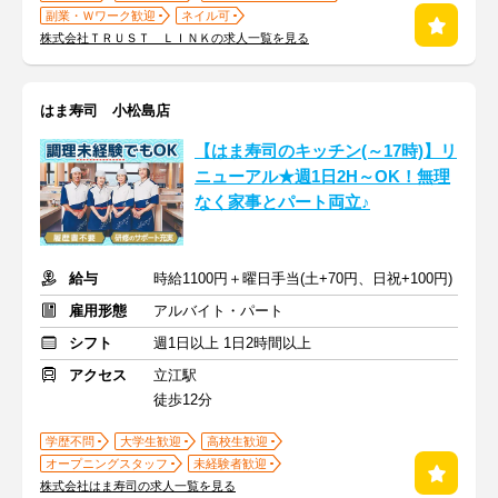
副業・Ｗワーク歓迎
ネイル可
株式会社ＴＲＵＳＴ ＬＩＮＫの求人一覧を見る
はま寿司 小松島店
【はま寿司のキッチン(～17時)】リ
ニューアル★週1日2H～OK！無理
なく家事とパート両立♪
給与
時給1100円＋曜日手当(土+70円、日祝+100円)
雇用形態
アルバイト・パート
シフト
週1日以上 1日2時間以上
アクセス
立江駅
徒歩12分
学歴不問
大学生歓迎
高校生歓迎
オープニングスタッフ
未経験者歓迎
株式会社はま寿司の求人一覧を見る