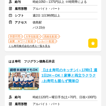
給与
時給1050～1375円以上 ※時間帯による
雇用形態
アルバイト・パート
シフト
週2日 1日3時間以上
アクセス
徳島駅
バス15分
学歴不問
大学生歓迎
高校生歓迎
副業・Ｗワーク歓迎
シルバー歓迎
くら寿司株式会社の求人一覧を見る
はま寿司 フジグラン徳島石井店
【はま寿司のキッチン(～17時)】週
1日2H～OK！家事と両立ラクラク
♪お寿司も握らず簡単◎
給与
時給1120円＋曜日手当(土+70円、日祝+100円)
雇用形態
アルバイト・パート