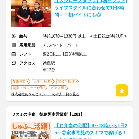
【スシロースタッフ】(朝～ラスト)
ライフスタイルに合わせて1日3時
間～！初バイトにも◎
給与
時給1070～1338円 以上 ≪土日祝は時給UP≫
雇用形態
アルバイト・パート
シフト
週2日以上 1日3時間以上
アクセス
徳島駅
車12分
学歴不問
大学生歓迎
高校生歓迎
副業・Ｗワーク歓迎
ピアス可
株式会社あきんどスシローの求人一覧を見る
ワタミの宅食 徳島阿南営業所【1281】
【お弁当の宅配】9～13時から1日2
h～◎家事育児のスキマで稼げる！