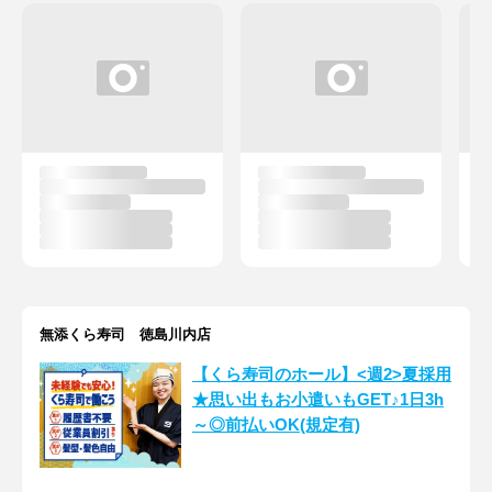
無添くら寿司 徳島川内店
【くら寿司のホール】<週2>夏採用
★思い出もお小遣いもGET♪1日3h
～◎前払いOK(規定有)