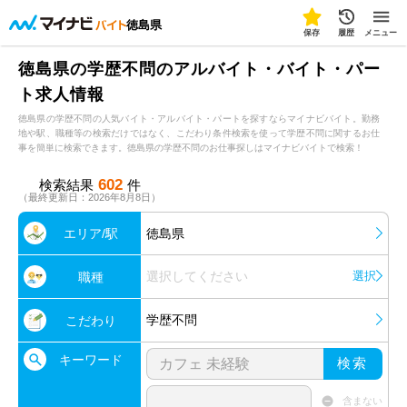
徳島県
保存
履歴
メニュー
徳島県の学歴不問のアルバイト・バイト・パー
ト求人情報
徳島県の学歴不問の人気バイト・アルバイト・パートを探すならマイナビバイト。勤務
地や駅、職種等の検索だけではなく、こだわり条件検索を使って学歴不問に関するお仕
事を簡単に検索できます。徳島県の学歴不問のお仕事探しはマイナビバイトで検索！
602
検索結果
件
（最終更新日：2026年8月8日）
エリア/駅
徳島県
選択してください
選択
職種
学歴不問
こだわり
キーワード
検索
含まない