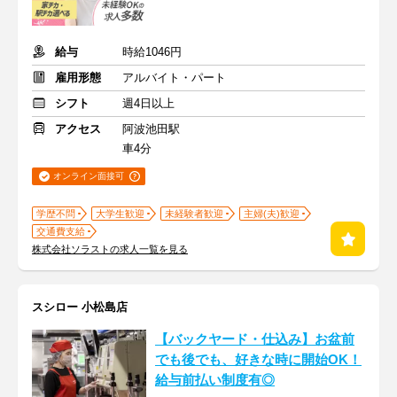
給与
時給1046円
雇用形態
アルバイト・パート
シフト
週4日以上
アクセス
阿波池田駅
車4分
オンライン面接可
学歴不問
大学生歓迎
未経験者歓迎
主婦(夫)歓迎
交通費支給
株式会社ソラストの求人一覧を見る
スシロー 小松島店
【バックヤード・仕込み】お盆前
でも後でも、好きな時に開始OK！
給与前払い制度有◎