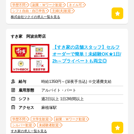
学歴不問
副業・Ｗワーク歓迎
ネイル可
シフト自由・自己申告
主婦(夫)歓迎
株式会社ツクイの求人一覧を見る
すき家 阿波吉野店
【すき家の店舗スタッフ】セルフ
オーダーで簡単！未経験OK★1日/
2h～プライベートも両立◎
給与
時給1350円～(深夜手当込) ※交通費支給
雇用形態
アルバイト・パート
シフト
週2日以上 1日2時間以上
アクセス
麻植塚駅
学歴不問
大学生歓迎
副業・Ｗワーク歓迎
シルバー歓迎
未経験者歓迎
すき家の求人一覧を見る