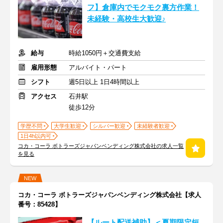
フ】倉庫内でモクモク裏方作業！
未経験・高校生大歓迎♪
給与
時給1050円＋交通費支給
雇用形態
アルバイト・パート
シフト
週5日以上 1日4時間以上
アクセス
石井駅
徒歩12分
学歴不問
大学生歓迎
シルバー歓迎
未経験者歓迎
1日4h以内可
コカ・コーラ ボトラーズジャパンベンディング株式会社の求人一覧
を見る
NEW
コカ・コーラ ボトラーズジャパンベンディング株式会社【求人
番号：85428】
【ルート配送補助】＜夏期限定短