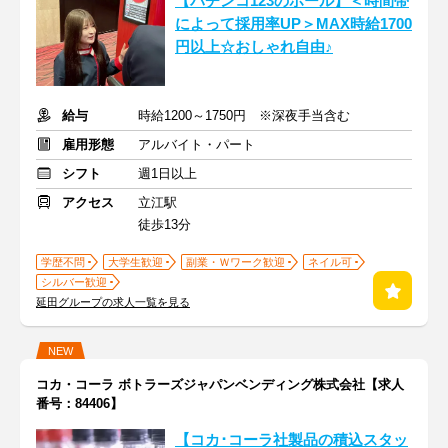
【パチンコ123のホール】＜時間帯
によって採用率UP＞MAX時給1700
円以上☆おしゃれ自由♪
給与
時給1200～1750円 ※深夜手当含む
雇用形態
アルバイト・パート
シフト
週1日以上
アクセス
立江駅
徒歩13分
学歴不問
大学生歓迎
副業・Ｗワーク歓迎
ネイル可
シルバー歓迎
延田グループの求人一覧を見る
NEW
コカ・コーラ ボトラーズジャパンベンディング株式会社【求人
番号：84406】
【コカ･コーラ社製品の積込スタッ