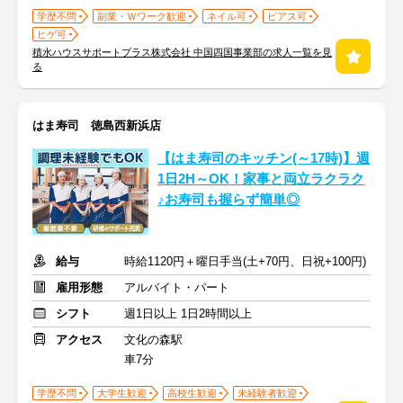
学歴不問
副業・Ｗワーク歓迎
ネイル可
ピアス可
ヒゲ可
積水ハウスサポートプラス株式会社 中国四国事業部の求人一覧を見
る
はま寿司 徳島西新浜店
【はま寿司のキッチン(～17時)】週
1日2H～OK！家事と両立ラクラク
♪お寿司も握らず簡単◎
給与
時給1120円＋曜日手当(土+70円、日祝+100円)
雇用形態
アルバイト・パート
シフト
週1日以上 1日2時間以上
アクセス
文化の森駅
車7分
学歴不問
大学生歓迎
高校生歓迎
未経験者歓迎