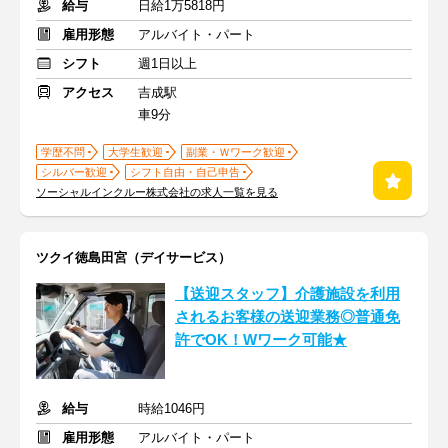
給与
日給1万5818円
雇用形態
アルバイト・パート
シフト
週1日以上
アクセス
吉成駅
車9分
学歴不問
大学生歓迎
副業・Ｗワーク歓迎
シルバー歓迎
シフト自由・自己申告
ソーシャルインクルー株式会社の求人一覧を見る
ツクイ徳島田宮（デイサービス）
【送迎スタッフ】介護施設を利用
されるお客様の送迎業務◎普通免
許でOK！Wワーク可能★
給与
時給1046円
雇用形態
アルバイト・パート