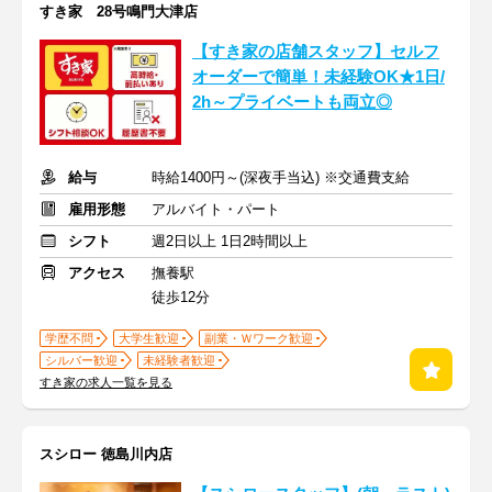
すき家 28号鳴門大津店
【すき家の店舗スタッフ】セルフ
オーダーで簡単！未経験OK★1日/
2h～プライベートも両立◎
給与
時給1400円～(深夜手当込) ※交通費支給
雇用形態
アルバイト・パート
シフト
週2日以上 1日2時間以上
アクセス
撫養駅
徒歩12分
学歴不問
大学生歓迎
副業・Ｗワーク歓迎
シルバー歓迎
未経験者歓迎
すき家の求人一覧を見る
スシロー 徳島川内店