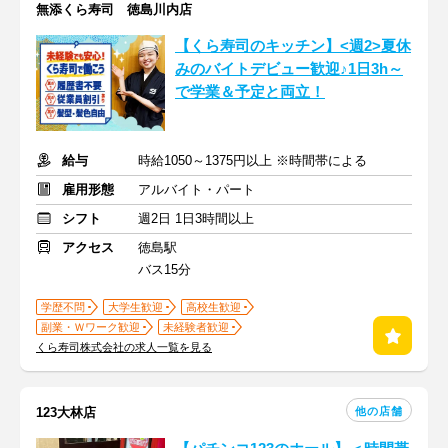
無添くら寿司 徳島川内店
【くら寿司のキッチン】<週2>夏休
みのバイトデビュー歓迎♪1日3h～
で学業＆予定と両立！
給与
時給1050～1375円以上 ※時間帯による
雇用形態
アルバイト・パート
シフト
週2日 1日3時間以上
アクセス
徳島駅
バス15分
学歴不問
大学生歓迎
高校生歓迎
副業・Ｗワーク歓迎
未経験者歓迎
くら寿司株式会社の求人一覧を見る
他の店舗
123大林店