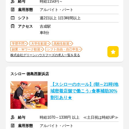
給与
時給1150円～
雇用形態
アルバイト・パート
シフト
週2日以上 1日3時間以上
アクセス
吉成駅
車8分
学歴不問
大学生歓迎
高校生歓迎
副業・Ｗワーク歓迎
シフト自由・自己申告
株式会社グリーンハウスフーズの求人一覧を見る
スシロー 徳島西新浜店
【スシローのホール】(朝～21時)地
域密着店舗で働こう♪食事補助30%
割引あり★
給与
時給1070～1338円 以上 ≪土日祝は時給UP≫
雇用形態
アルバイト・パート