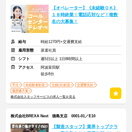
【オペレーター】《未経験ＯＫ》
１８時終業！電話応対など！複数
名の大募集！
給与
時給1270円+交通費支給
雇用形態
派遣社員
シフト
週5日以上 1日8時間以上
アクセス
阿波富田駅
徒歩8分
平日
未経験者歓迎
主婦(夫)歓迎
交通費支給
履歴書不要
株式会社スタッフサービスの求人一覧を見る
株式会社BREXA Next 徳島支店 0001-01／E10
【製造スタッフ】業界トップクラ