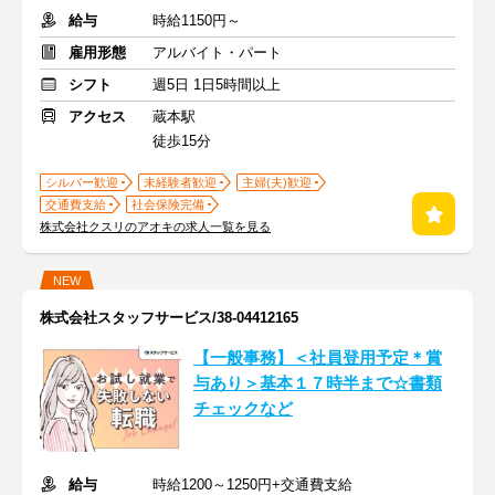
給与
時給1150円～
雇用形態
アルバイト・パート
シフト
週5日 1日5時間以上
アクセス
蔵本駅
徒歩15分
シルバー歓迎
未経験者歓迎
主婦(夫)歓迎
交通費支給
社会保険完備
株式会社クスリのアオキの求人一覧を見る
NEW
株式会社スタッフサービス/38-04412165
【一般事務】＜社員登用予定＊賞
与あり＞基本１７時半まで☆書類
チェックなど
給与
時給1200～1250円+交通費支給