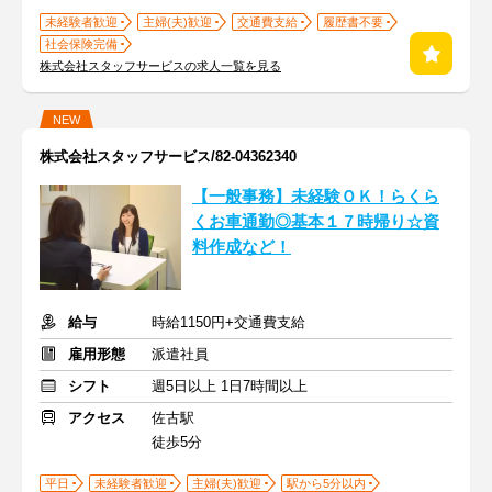
未経験者歓迎
主婦(夫)歓迎
交通費支給
履歴書不要
社会保険完備
株式会社スタッフサービスの求人一覧を見る
NEW
株式会社スタッフサービス/82-04362340
【一般事務】未経験ＯＫ！らくら
くお車通勤◎基本１７時帰り☆資
料作成など！
給与
時給1150円+交通費支給
雇用形態
派遣社員
シフト
週5日以上 1日7時間以上
アクセス
佐古駅
徒歩5分
平日
未経験者歓迎
主婦(夫)歓迎
駅から5分以内