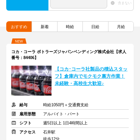
含まない
おすすめ
新着
時給
日給
月給
NEW
コカ・コーラ ボトラーズジャパンベンディング株式会社【求人
番号：84406】
【コカ･コーラ社製品の積込スタッ
フ】倉庫内でモクモク裏方作業！
未経験・高校生大歓迎♪
給与
時給1050円＋交通費支給
雇用形態
アルバイト・パート
シフト
週5日以上 1日4時間以上
アクセス
石井駅
徒歩12分