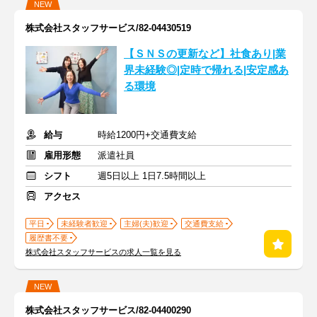
NEW
株式会社スタッフサービス/82-04430519
【ＳＮＳの更新など】社食あり|業
界未経験◎|定時で帰れる|安定感あ
る環境
給与
時給1200円+交通費支給
雇用形態
派遣社員
シフト
週5日以上 1日7.5時間以上
アクセス
平日
未経験者歓迎
主婦(夫)歓迎
交通費支給
履歴書不要
株式会社スタッフサービスの求人一覧を見る
NEW
株式会社スタッフサービス/82-04400290