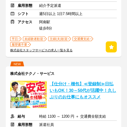
雇用形態
紹介予定派遣
シフト
週5日以上 1日7.5時間以上
アクセス
阿南駅
徒歩8分
平日
未経験者歓迎
主婦(夫)歓迎
交通費支給
履歴書不要
株式会社スタッフサービスの求人一覧を見る
NEW
株式会社テクノ・サービス
【仕分け・梱包】≪登録制≫日払
いもOK！30～50代が活躍中！久し
ぶりのお仕事にもオススメ
給与
時給 1100 ～ 1200 円 ＋ 交通費全額支給
雇用形態
派遣社員