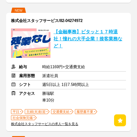
NEW
株式会社スタッフサービス/82-04274972
【金融事務】ピタッと１７時退
社！憧れの大手企業！接客業務な
ど！
給与
時給1169円+交通費支給
雇用形態
派遣社員
シフト
週5日以上 1日7.5時間以上
アクセス
勝瑞駅
車10分
平日
主婦(夫)歓迎
交通費支給
履歴書不要
社会保険完備
株式会社スタッフサービスの求人一覧を見る