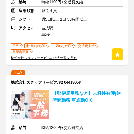
給与
時給1100円+交通費支給
雇用形態
派遣社員
シフト
週5日以上 1日7.5時間以上
アクセス
吉成駅
車3分
平日
未経験者歓迎
主婦(夫)歓迎
交通費支給
履歴書不要
株式会社スタッフサービスの求人一覧を見る
NEW
株式会社スタッフサービス/82-04418058
【郵便局用務など】未経験歓迎|短
時間勤務|車通勤OK
給与
時給1200円+交通費支給