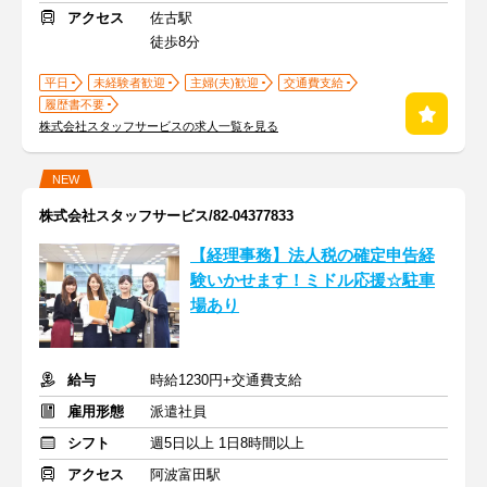
アクセス
佐古駅
徒歩8分
平日
未経験者歓迎
主婦(夫)歓迎
交通費支給
履歴書不要
株式会社スタッフサービスの求人一覧を見る
NEW
株式会社スタッフサービス/82-04377833
【経理事務】法人税の確定申告経
験いかせます！ミドル応援☆駐車
場あり
給与
時給1230円+交通費支給
雇用形態
派遣社員
シフト
週5日以上 1日8時間以上
アクセス
阿波富田駅