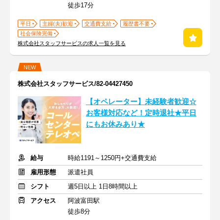
徒歩17分
平日
主婦(夫)歓迎
交通費支給
履歴書不要
社会保険完備
株式会社スタッフサービスの求人一覧を見る
NEW
株式会社スタッフサービス/82-04427450
【オペレーター】未経験者歓迎☆
お客様対応など！定時退社★平日
にもお休みあり★
給与
時給1191～1250円+交通費支給
雇用形態
派遣社員
シフト
週5日以上 1日8時間以上
アクセス
阿波富田駅
徒歩8分