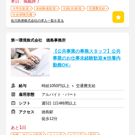
本日、掲載終了
大学生歓迎
未経験者歓迎
主婦(夫)歓迎
交通費支給
社会保険完備
佐川急便株式会社の求人一覧を見る
第一環境株式会社 徳島事務所
【公共事業の事務スタッフ】公共
事業のお仕事未経験歓迎★扶養内
勤務OK♪
給与
時給1050円以上 ＋ 交通費支給
雇用形態
アルバイト・パート
シフト
週5日 1日4時間以上
アクセス
徳島駅
徒歩12分
1
あと
日
副業・Ｗワーク歓迎
ネイル可
ピアス可
平日