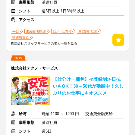
雇用形態
派遣社員
シフト
週5日以上 1日3時間以上
アクセス
平日
未経験者歓迎
1日4h以内可
主婦(夫)歓迎
交通費支給
株式会社スタッフサービスの求人一覧を見る
NEW
株式会社テクノ・サービス
【仕分け・梱包】≪登録制≫日払
いもOK！30～50代が活躍中！久し
ぶりのお仕事にもオススメ
給与
時給 1100 ～ 1200 円 ＋ 交通費全額支給
雇用形態
派遣社員
シフト
週5日