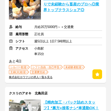
りで未経験から畜産のプロへ◎業
界トップクラスシェア◎
給与
月給20万5000円～＋交通費
雇用形態
正社員
シフト
週5日以上 1日7.5時間以上
アクセス
小島駅
車15分
4
あと
日
シルバー歓迎
シフト自由・自己申告
未経験者歓迎
主婦(夫)歓迎
交通費支給
株式会社カワフジの求人一覧を見る
クスリのアオキ 北島田店
【精肉加工・パック詰めスタッ
フ】*裏方×接客ナシ*車通勤OK！