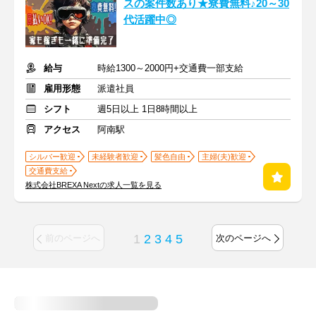
スの案件数あり★寮費無料♪20～30
代活躍中◎
給与
時給1300～2000円+交通費一部支給
雇用形態
派遣社員
シフト
週5日以上 1日8時間以上
アクセス
阿南駅
シルバー歓迎
未経験者歓迎
髪色自由
主婦(夫)歓迎
交通費支給
株式会社BREXA Nextの求人一覧を見る
1
2
3
4
5
前のページへ
次のページへ