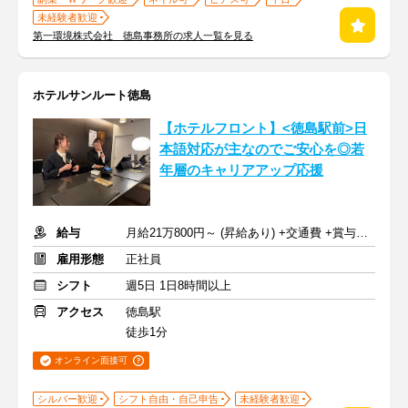
未経験者歓迎
第一環境株式会社 徳島事務所の求人一覧を見る
ホテルサンルート徳島
【ホテルフロント】<徳島駅前>日
本語対応が主なのでご安心を◎若
年層のキャリアアップ応援
給与
月給21万800円～ (昇給あり) +交通費 +賞与年2回
雇用形態
正社員
シフト
週5日 1日8時間以上
アクセス
徳島駅
徒歩1分
オンライン面接可
シルバー歓迎
シフト自由・自己申告
未経験者歓迎