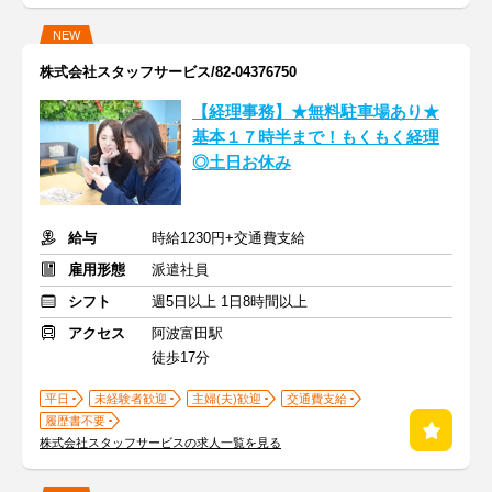
NEW
株式会社スタッフサービス/82-04376750
【経理事務】★無料駐車場あり★
基本１７時半まで！もくもく経理
◎土日お休み
給与
時給1230円+交通費支給
雇用形態
派遣社員
シフト
週5日以上 1日8時間以上
アクセス
阿波富田駅
徒歩17分
平日
未経験者歓迎
主婦(夫)歓迎
交通費支給
履歴書不要
株式会社スタッフサービスの求人一覧を見る