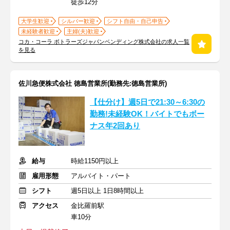
徒歩12分
大学生歓迎
シルバー歓迎
シフト自由・自己申告
未経験者歓迎
主婦(夫)歓迎
コカ・コーラ ボトラーズジャパンベンディング株式会社の求人一覧
を見る
佐川急便株式会社 徳島営業所(勤務先:徳島営業所)
【仕分け】週5日で21:30～6:30の
勤務!未経験OK！バイトでもボー
ナス年2回あり
給与
時給1150円以上
雇用形態
アルバイト・パート
シフト
週5日以上 1日8時間以上
アクセス
金比羅前駅
車10分