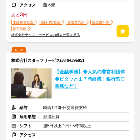
アクセス
蔵本駅
3
あと
日
未経験者歓迎
主婦(夫)歓迎
交通費支給
履歴書不要
髪型自由
株式会社テクノ・サービスの求人一覧を見る
NEW
株式会社スタッフサービス/38-04396951
【金融事務】◆人気の非営利団体
◆ピタッと１７時終業！銀行窓口
業務など！
給与
時給1210円+交通費支給
雇用形態
派遣社員
シフト
週5日以上 1日7.5時間以上
アクセス