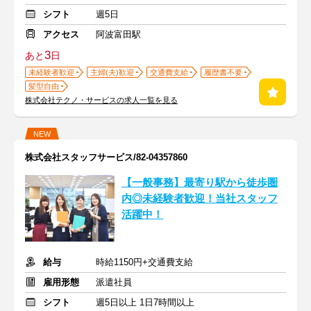
シフト
週5日
アクセス
阿波富田駅
3
あと
日
未経験者歓迎
主婦(夫)歓迎
交通費支給
履歴書不要
髪型自由
株式会社テクノ・サービスの求人一覧を見る
NEW
株式会社スタッフサービス/82-04357860
【一般事務】最寄り駅から徒歩圏
内◎未経験者歓迎！当社スタッフ
活躍中！
給与
時給1150円+交通費支給
雇用形態
派遣社員
シフト
週5日以上 1日7時間以上