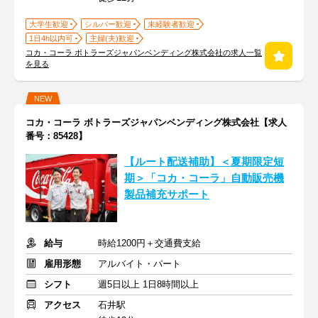
大学生歓迎
シルバー歓迎
未経験者歓迎
1日4h以内可
主婦(夫)歓迎
コカ・コーラ ボトラーズジャパンベンディング株式会社の求人一覧
を見る
NEW
コカ・コーラ ボトラーズジャパンベンディング株式会社【求人
番号：85428】
【ルート配送補助】＜夏期限定短
期＞「コカ・コーラ」自動販売機
製品補充サポート
給与
時給1200円＋交通費支給
雇用形態
アルバイト・パート
シフト
週5日以上 1日8時間以上
アクセス
石井駅