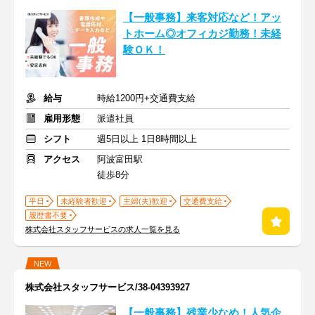
【一般事務】来客対応など！アッ
トホーム◎オフィカジ勤務！未経
験ＯＫ！
給与
時給1200円+交通費支給
雇用形態
派遣社員
シフト
週5日以上 1日8時間以上
アクセス
阿波富田駅
徒歩8分
平日
未経験者歓迎
主婦(夫)歓迎
交通費支給
履歴書不要
株式会社スタッフサービスの求人一覧を見る
NEW
株式会社スタッフサービス/38-04393927
【一般事務】残業少なめ！人気企