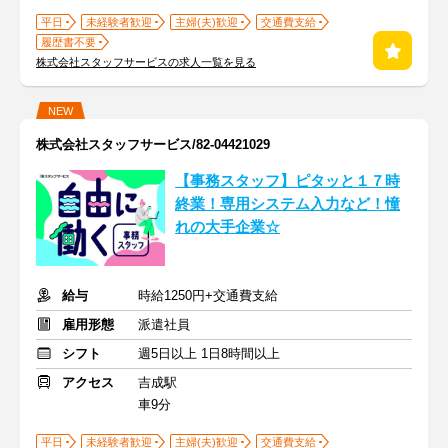
平日
未経験者歓迎
主婦(夫)歓迎
交通費支給
履歴書不要
株式会社スタッフサービスの求人一覧を見る
NEW
株式会社スタッフサービス/82-04421029
【事務スタッフ】ピタッと１７時
終業！専用システム入力など！憧
れの大手企業☆
給与
時給1250円+交通費支給
雇用形態
派遣社員
シフト
週5日以上 1日8時間以上
アクセス
吉成駅
車9分
平日
未経験者歓迎
主婦(夫)歓迎
交通費支給