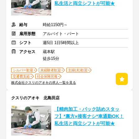
私生活と両立シフトが可能★
給与
時給1150円～
雇用形態
アルバイト・パート
シフト
週5日 1日5時間以上
アクセス
蔵本駅
徒歩15分
シルバー歓迎
未経験者歓迎
主婦(夫)歓迎
交通費支給
社会保険完備
株式会社クスリのアオキの求人一覧を見る
クスリのアオキ 北島田店
【精肉加工・パック詰めスタッ
フ】*裏方×接客ナシ*車通勤OK！
私生活と両立シフトが可能★