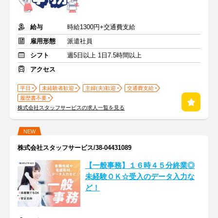
給与
時給1300円+交通費支給
雇用形態
派遣社員
シフト
週5日以上 1日7.5時間以上
アクセス
平日
未経験者歓迎
主婦(夫)歓迎
交通費支給
履歴書不要
株式会社スタッフサービスの求人一覧を見る
NEW
株式会社スタッフサービス/38-04431089
【一般事務】１６時４５分終業◎
未経験ＯＫ☆受入のデータ入力な
ど！