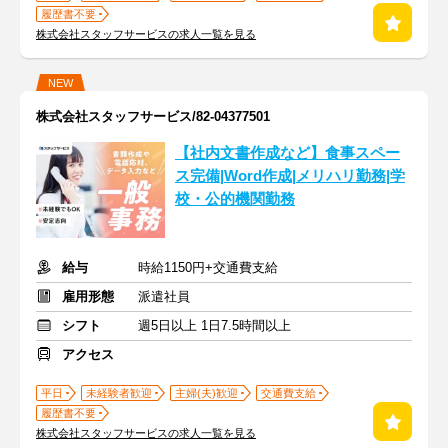
履歴書不要
株式会社スタッフサービスの求人一覧を見る
NEW
株式会社スタッフサービス/82-04377501
【社内文書作成など】食事スペー
ス完備|Word作成|メリハリ勤務|学
校・公的機関勤務
給与
時給1150円+交通費支給
雇用形態
派遣社員
シフト
週5日以上 1日7.5時間以上
アクセス
平日
未経験者歓迎
主婦(夫)歓迎
交通費支給
履歴書不要
株式会社スタッフサービスの求人一覧を見る