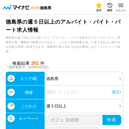
徳島県
保存
履歴
メニュー
徳島県の週５日以上のアルバイト・バイト・パ
ート求人情報
徳島県の週５日以上の人気バイト・アルバイト・パートを探すならマイナビバイト。勤
務地や駅、職種等の検索だけではなく、こだわり条件検索を使って週５日以上に関する
お仕事を簡単に検索できます。徳島県の週５日以上のお仕事探しはマイナビバイトで検
索！
201
検索結果
件
（最終更新日：2026年8月9日）
エリア/駅
徳島県
選択してください
選択
職種
週５日以上
こだわり
キーワード
検索