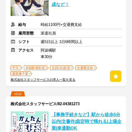
成など！
給与
時給1100円+交通費支給
雇用形態
派遣社員
シフト
週5日以上 1日6時間以上
アクセス
阿波橘駅
車30分
平日
未経験者歓迎
主婦(夫)歓迎
交通費支給
履歴書不要
株式会社スタッフサービスの求人一覧を見る
NEW
株式会社スタッフサービス/82-04381273
【事務手続きなど】駅から徒歩5分
以内|文書作成|定時で帰れる|上場企
業|車通勤OK