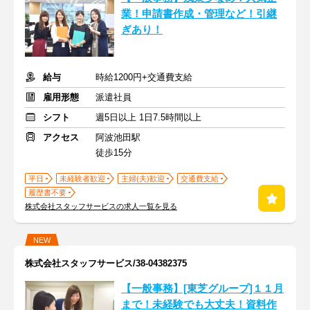
業！申請書作成・管理など！引継
ぎあり！
給与
時給1200円+交通費支給
雇用形態
派遣社員
シフト
週5日以上 1日7.5時間以上
アクセス
阿波池田駅
徒歩15分
平日
未経験者歓迎
主婦(夫)歓迎
交通費支給
履歴書不要
株式会社スタッフサービスの求人一覧を見る
NEW
株式会社スタッフサービス/38-04382375
【一般事務】[東芝グループ]１１月
まで！未経験でも大丈夫！資料作