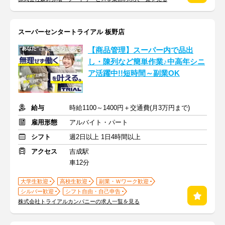
スーパーセンタートライアル 板野店
【商品管理】スーパー内で品出
し・陳列など簡単作業♪中高年シニ
ア活躍中!!短時間～副業OK
給与
時給1100～1400円＋交通費(月3万円まで)
雇用形態
アルバイト・パート
シフト
週2日以上 1日4時間以上
アクセス
吉成駅
車12分
大学生歓迎
高校生歓迎
副業・Ｗワーク歓迎
シルバー歓迎
シフト自由・自己申告
株式会社トライアルカンパニーの求人一覧を見る