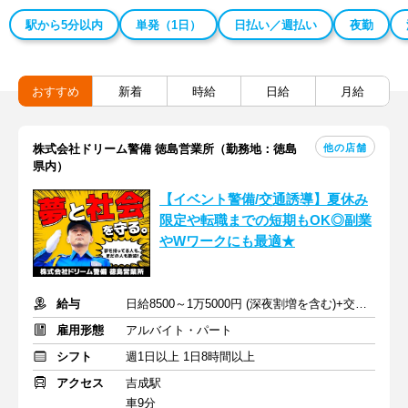
駅から5分以内
単発（1日）
日払い／週払い
夜勤
おすすめ
新着
時給
日給
月給
他の店舗
株式会社ドリーム警備 徳島営業所（勤務地：徳島
県内）
【イベント警備/交通誘導】夏休み
限定や転職までの短期もOK◎副業
やWワークにも最適★
給与
日給8500～1万5000円 (深夜割増を含む)+交通費
雇用形態
アルバイト・パート
シフト
週1日以上 1日8時間以上
アクセス
吉成駅
車9分