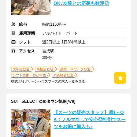
OK♪友達との応募も歓迎◎
給与
時給1150円～
雇用形態
アルバイト・パート
シフト
週2日以上 1日3時間以上
アクセス
吉成駅
車8分
大学生歓迎
高校生歓迎
副業・Ｗワーク歓迎
シフト自由・自己申告
未経験者歓迎
株式会社グリーンハウスフーズの求人一覧を見る
SUIT SELECT ゆめタウン徳島[478]
【スーツの販売スタッフ】週1～O
K！ノルマなしで安心◎社割でスー
ツをお得に購入も♪