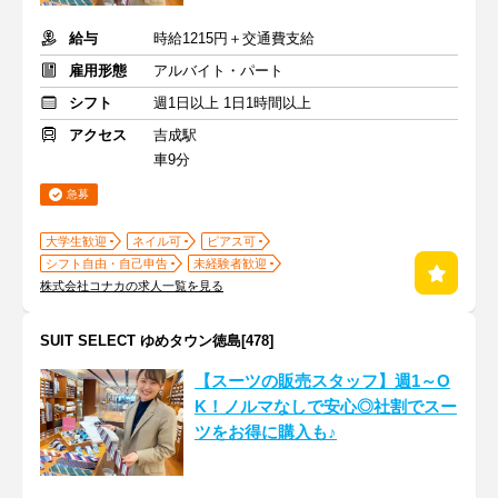
給与
時給1215円＋交通費支給
雇用形態
アルバイト・パート
シフト
週1日以上 1日1時間以上
アクセス
吉成駅
車9分
急募
大学生歓迎
ネイル可
ピアス可
シフト自由・自己申告
未経験者歓迎
株式会社コナカの求人一覧を見る
SUIT SELECT ゆめタウン徳島[478]
【スーツの販売スタッフ】週1～O
K！ノルマなしで安心◎社割でスー
ツをお得に購入も♪