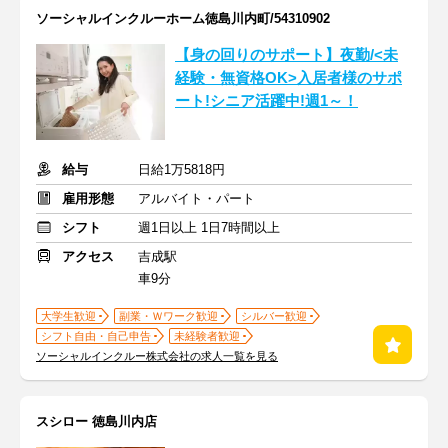
ソーシャルインクルーホーム徳島川内町/54310902
【身の回りのサポート】夜勤/<未
経験・無資格OK>入居者様のサポ
ート!シニア活躍中!週1～！
給与
日給1万5818円
雇用形態
アルバイト・パート
シフト
週1日以上 1日7時間以上
アクセス
吉成駅
車9分
大学生歓迎
副業・Ｗワーク歓迎
シルバー歓迎
シフト自由・自己申告
未経験者歓迎
ソーシャルインクルー株式会社の求人一覧を見る
スシロー 徳島川内店