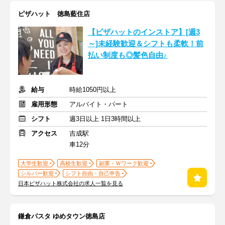
ピザハット 徳島藍住店
【ピザハットのインストア】[週3
～]未経験歓迎＆シフトも柔軟！前
払い制度も◎髪色自由♪
給与
時給1050円以上
雇用形態
アルバイト・パート
シフト
週3日以上 1日3時間以上
アクセス
吉成駅
車12分
大学生歓迎
高校生歓迎
副業・Ｗワーク歓迎
シルバー歓迎
シフト自由・自己申告
日本ピザハット株式会社の求人一覧を見る
鎌倉パスタ ゆめタウン徳島店