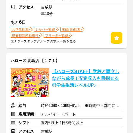
アクセス
吉成駅
車10分
6
あと
日
大学生歓迎
シルバー歓迎
主婦(夫)歓迎
扶養控除内勤務可
フリーター歓迎
エナジースタッフグループの求人一覧を見る
ハローズ 北島店 【１７１】
【ハローズSTAFF】学校と両立し
ながら成長！安定収入も目指せる
◎学生生活レベルUP♪
給与
時給1080～1380円以上 ※時間帯・部門による※交通費支給
雇用形態
アルバイト・パート
シフト
週2日以上 1日3時間以上
アクセス
吉成駅