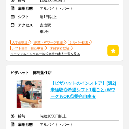
給与
日給1万5818円
雇用形態
アルバイト・パート
シフト
週1日以上
アクセス
吉成駅
車9分
大学生歓迎
副業・Ｗワーク歓迎
シルバー歓迎
シフト自由・自己申告
未経験者歓迎
ソーシャルインクルー株式会社の求人一覧を見る
ピザハット 徳島藍住店
【ピザハットのインストア】[週2]
未経験◎希望シフト1週ごと♪Wワ
ークもOK◎髪色自由★
給与
時給1050円以上
雇用形態
アルバイト・パート