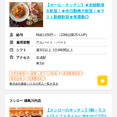
【ホール・キッチン】★未経験者
大歓迎！★休日勤務大歓迎！★ラ
スト勤務歓迎★車通勤◎
給与
時給1150円～（22時以降25％UP)
雇用形態
アルバイト・パート
シフト
週3日以上 1日4時間以上
アクセス
吉成駅
車3分
大学生歓迎
副業・Ｗワーク歓迎
未経験者歓迎
髪色自由
交通費支給
株式会社鎌倉パスタの求人一覧を見る
スシロー 徳島川内店
【スシローのキッチン】(朝～ラス
ト)ライフスタイルに合わせて1日3