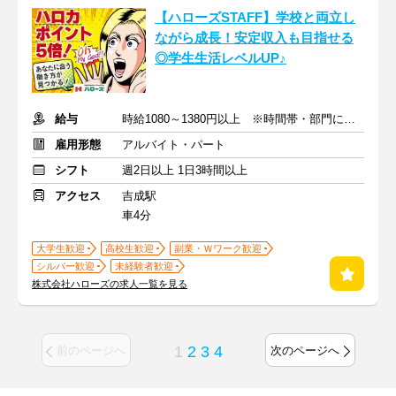
【ハローズSTAFF】学校と両立し
ながら成長！安定収入も目指せる
◎学生生活レベルUP♪
給与
時給1080～1380円以上 ※時間帯・部門による※交通費支給
雇用形態
アルバイト・パート
シフト
週2日以上 1日3時間以上
アクセス
吉成駅
車4分
大学生歓迎
高校生歓迎
副業・Ｗワーク歓迎
シルバー歓迎
未経験者歓迎
株式会社ハローズの求人一覧を見る
1
2
3
4
前のページへ
次のページへ