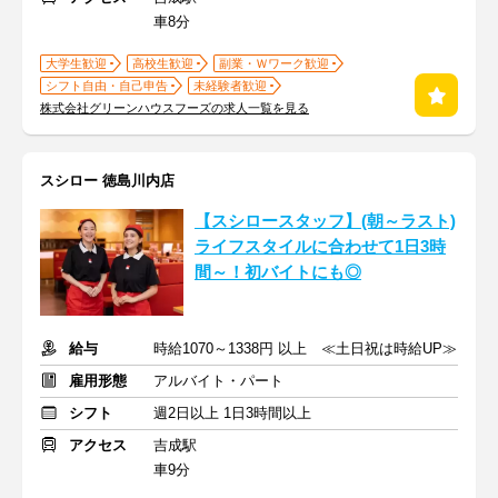
車8分
大学生歓迎
高校生歓迎
副業・Ｗワーク歓迎
シフト自由・自己申告
未経験者歓迎
株式会社グリーンハウスフーズの求人一覧を見る
スシロー 徳島川内店
【スシロースタッフ】(朝～ラスト)
ライフスタイルに合わせて1日3時
間～！初バイトにも◎
給与
時給1070～1338円 以上 ≪土日祝は時給UP≫
雇用形態
アルバイト・パート
シフト
週2日以上 1日3時間以上
アクセス
吉成駅
車9分