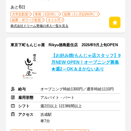
6
あと
日
大学生歓迎
単発（1日OK）
短期（1ヶ月以内OK）
副業・Ｗワーク歓迎
ネイル可
株式会社ドリーム警備の求人一覧を見る
東京下町もんじゃ屋 Rikyu徳島藍住店 2026年9月上旬OPEN
【お好み焼/もんじゃ店スタッフ】9
月NEW OPEN！オープニング募集
★週2～OK＆まかないあり
給与
オープニング時給1300円／通常時給1110円
雇用形態
アルバイト・パート
シフト
週2日以上 1日3時間以上
アクセス
吉成駅
車7分