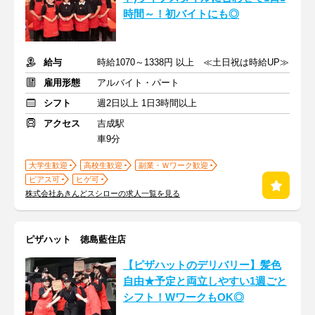
時間～！初バイトにも◎
給与
時給1070～1338円 以上 ≪土日祝は時給UP≫
雇用形態
アルバイト・パート
シフト
週2日以上 1日3時間以上
アクセス
吉成駅
車9分
大学生歓迎
高校生歓迎
副業・Ｗワーク歓迎
ピアス可
ヒゲ可
株式会社あきんどスシローの求人一覧を見る
ピザハット 徳島藍住店
【ピザハットのデリバリー】髪色
自由★予定と両立しやすい1週ごと
シフト！WワークもOK◎