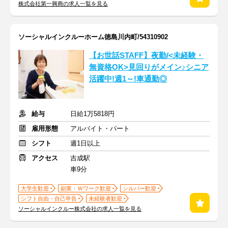
株式会社第一興商の求人一覧を見る
ソーシャルインクルーホーム徳島川内町/54310902
【お世話STAFF】夜勤/<未経験・
無資格OK>見回りがメイン♪シニア
活躍中!週1～!車通勤◎
給与
日給1万5818円
雇用形態
アルバイト・パート
シフト
週1日以上
アクセス
吉成駅
車9分
大学生歓迎
副業・Ｗワーク歓迎
シルバー歓迎
シフト自由・自己申告
未経験者歓迎
ソーシャルインクルー株式会社の求人一覧を見る