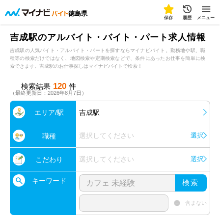
徳島県
保存
履歴
メニュー
吉成駅のアルバイト・バイト・パート求人情報
吉成駅の人気バイト・アルバイト・パートを探すならマイナビバイト。勤務地や駅、職
種等の検索だけではなく、地図検索や定期検索などで、条件にあったお仕事を簡単に検
索できます。吉成駅のお仕事探しはマイナビバイトで検索！
120
検索結果
件
（最終更新日：2026年8月7日）
エリア/駅
吉成駅
選択してください
選択
職種
選択してください
選択
こだわり
キーワード
検索
含まない