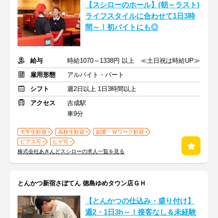
【スシローのホール】(朝～ラスト)
ライフスタイルに合わせて1日3時
間～！初バイトにも◎
給与
時給1070～1338円 以上 ≪土日祝は時給UP≫
雇用形態
アルバイト・パート
シフト
週2日以上 1日3時間以上
アクセス
吉成駅
車9分
大学生歓迎
高校生歓迎
副業・Ｗワーク歓迎
ピアス可
ヒゲ可
株式会社あきんどスシローの求人一覧を見る
とんかつ新宿さぼてん 徳島ゆめタウン店ＧＨ
【とんかつの仕込み・盛り付け】
週2・1日3h～！接客なし＆未経験