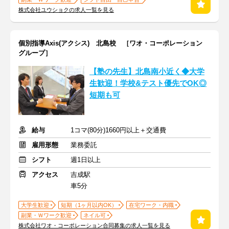
株式会社ユウショクの求人一覧を見る
個別指導Axis(アクシス) 北島校 ［ワオ・コーポレーション
グループ］
【塾の先生】北島南小近く◆大学
生歓迎！学校&テスト優先でOK◎
短期も可
給与
1コマ(80分)1660円以上＋交通費
雇用形態
業務委託
シフト
週1日以上
アクセス
吉成駅
車5分
大学生歓迎
短期（1ヶ月以内OK）
在宅ワーク・内職
副業・Ｗワーク歓迎
ネイル可
株式会社ワオ・コーポレーション合同募集の求人一覧を見る