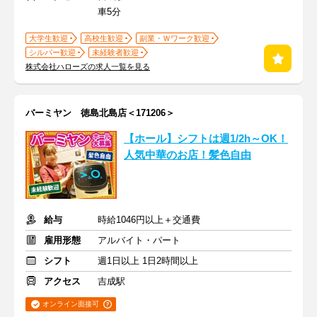
車5分
大学生歓迎
高校生歓迎
副業・Ｗワーク歓迎
シルバー歓迎
未経験者歓迎
株式会社ハローズの求人一覧を見る
バーミヤン 徳島北島店＜171206＞
【ホール】シフトは週1/2h～OK！
人気中華のお店！髪色自由
給与
時給1046円以上＋交通費
雇用形態
アルバイト・パート
シフト
週1日以上 1日2時間以上
アクセス
吉成駅
オンライン面接可