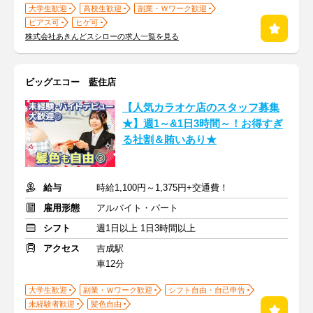
大学生歓迎
高校生歓迎
副業・Ｗワーク歓迎
ピアス可
ヒゲ可
株式会社あきんどスシローの求人一覧を見る
ビッグエコー 藍住店
【人気カラオケ店のスタッフ募集
★】週1～&1日3時間～！お得すぎ
る社割＆賄いあり★
給与
時給1,100円～1,375円+交通費！
雇用形態
アルバイト・パート
シフト
週1日以上 1日3時間以上
アクセス
吉成駅
車12分
大学生歓迎
副業・Ｗワーク歓迎
シフト自由・自己申告
未経験者歓迎
髪色自由