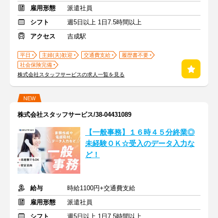
雇用形態
派遣社員
シフト
週5日以上 1日7.5時間以上
アクセス
吉成駅
平日
主婦(夫)歓迎
交通費支給
履歴書不要
社会保険完備
株式会社スタッフサービスの求人一覧を見る
NEW
株式会社スタッフサービス/38-04431089
【一般事務】１６時４５分終業◎
未経験ＯＫ☆受入のデータ入力な
ど！
給与
時給1100円+交通費支給
雇用形態
派遣社員
シフト
週5日以上 1日7.5時間以上