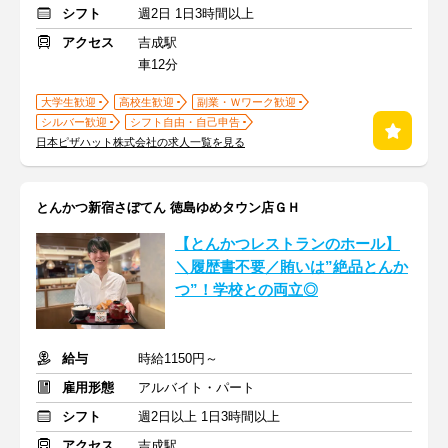
シフト
週2日 1日3時間以上
アクセス
吉成駅
車12分
大学生歓迎
高校生歓迎
副業・Ｗワーク歓迎
シルバー歓迎
シフト自由・自己申告
日本ピザハット株式会社の求人一覧を見る
とんかつ新宿さぼてん 徳島ゆめタウン店ＧＨ
【とんかつレストランのホール】
＼履歴書不要／賄いは”絶品とんか
つ”！学校との両立◎
給与
時給1150円～
雇用形態
アルバイト・パート
シフト
週2日以上 1日3時間以上
アクセス
吉成駅