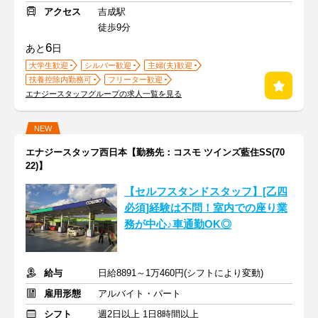
アクセス
吉成駅
徒歩9分
6
あと
日
大学生歓迎
シルバー歓迎
主婦(夫)歓迎
扶養控除内勤務可
フリーター歓迎
エナジースタッフグループの求人一覧を見る
NEW
エナジースタッフ西日本【勤務先：コスモ ツインズ藍住SS(70
22)】
【セルフスタンドスタッフ】[乙四
必須]経験は不問！室内での座り業
務が中心♪車通勤OK◎
給与
日給8891～1万460円(シフトにより変動)
雇用形態
アルバイト・パート
シフト
週2日以上 1日8時間以上