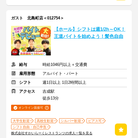
ガスト 北島町店＜012754＞
【ホール】シフトは週1/2h～OK！
王道バイトを始めよう！髪色自由
給与
時給1046円以上＋交通費
雇用形態
アルバイト・パート
シフト
週1日以上 1日2時間以上
アクセス
吉成駅
徒歩13分
オンライン面接可
大学生歓迎
高校生歓迎
シルバー歓迎
ピアス可
シフト自由・自己申告
株式会社すかいらーくレストランツの求人一覧を見る