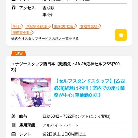
アクセス
吉成駅
車3分
平日
未経験者歓迎
主婦(夫)歓迎
交通費支給
履歴書不要
株式会社スタッフサービスの求人一覧を見る
NEW
エナジースタッフ西日本【勤務先：JA JA応神セルフSS(700
2)】
【セルフスタンドスタッフ】[乙四
必須]経験は不問！室内での座り業
務が中心♪車通勤OK◎
給与
日給6342～7322円(シフトにより変動)
雇用形態
アルバイト・パート
シフト
週2日以上 1日6時間以上