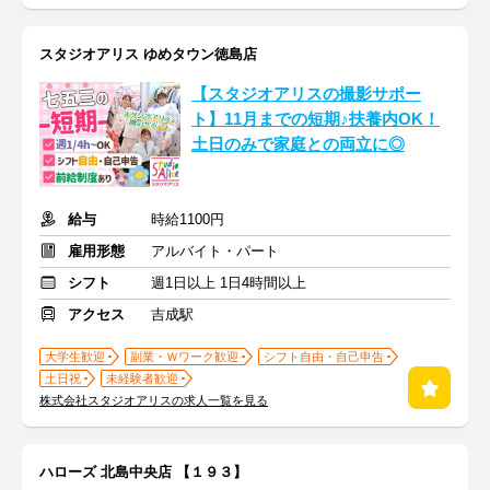
スタジオアリス ゆめタウン徳島店
【スタジオアリスの撮影サポー
ト】11月までの短期♪扶養内OK！
土日のみで家庭との両立に◎
給与
時給1100円
雇用形態
アルバイト・パート
シフト
週1日以上 1日4時間以上
アクセス
吉成駅
大学生歓迎
副業・Ｗワーク歓迎
シフト自由・自己申告
土日祝
未経験者歓迎
株式会社スタジオアリスの求人一覧を見る
ハローズ 北島中央店 【１９３】