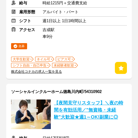
給与
時給1215円＋交通費支給
雇用形態
アルバイト・パート
シフト
週1日以上 1日1時間以上
アクセス
吉成駅
車9分
急募
大学生歓迎
ネイル可
ピアス可
シフト自由・自己申告
未経験者歓迎
株式会社コナカの求人一覧を見る
ソーシャルインクルーホーム徳島川内町/54310902
【夜間見守りスタッフ】＼夜の時
間を有効活用／"無資格・未経
験"大歓迎★週1～OK!副業に◎