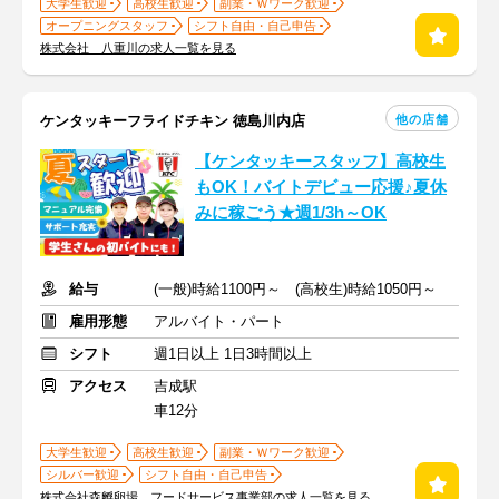
大学生歓迎
高校生歓迎
副業・Ｗワーク歓迎
オープニングスタッフ
シフト自由・自己申告
株式会社 八重川の求人一覧を見る
他の店舗
ケンタッキーフライドチキン 徳島川内店
【ケンタッキースタッフ】高校生
もOK！バイトデビュー応援♪夏休
みに稼ごう★週1/3h～OK
給与
(一般)時給1100円～ (高校生)時給1050円～
雇用形態
アルバイト・パート
シフト
週1日以上 1日3時間以上
アクセス
吉成駅
車12分
大学生歓迎
高校生歓迎
副業・Ｗワーク歓迎
シルバー歓迎
シフト自由・自己申告
株式会社森孵卵場 フードサービス事業部の求人一覧を見る