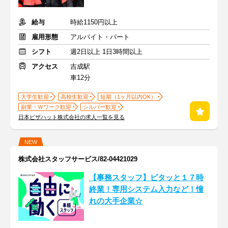
給与
時給1150円以上
雇用形態
アルバイト・パート
シフト
週2日以上 1日3時間以上
アクセス
吉成駅
車12分
大学生歓迎
高校生歓迎
短期（1ヶ月以内OK）
副業・Ｗワーク歓迎
シルバー歓迎
日本ピザハット株式会社の求人一覧を見る
NEW
株式会社スタッフサービス/82-04421029
【事務スタッフ】ピタッと１７時
終業！専用システム入力など！憧
れの大手企業☆