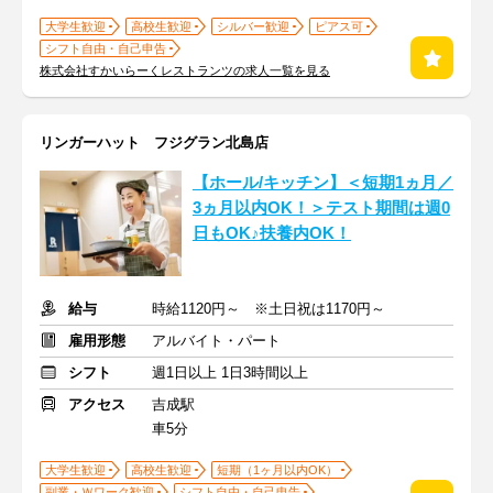
大学生歓迎
高校生歓迎
シルバー歓迎
ピアス可
シフト自由・自己申告
株式会社すかいらーくレストランツの求人一覧を見る
リンガーハット フジグラン北島店
【ホール/キッチン】＜短期1ヵ月／
3ヵ月以内OK！＞テスト期間は週0
日もOK♪扶養内OK！
給与
時給1120円～ ※土日祝は1170円～
雇用形態
アルバイト・パート
シフト
週1日以上 1日3時間以上
アクセス
吉成駅
車5分
大学生歓迎
高校生歓迎
短期（1ヶ月以内OK）
副業・Ｗワーク歓迎
シフト自由・自己申告