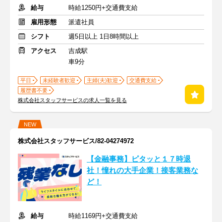
給与
時給1250円+交通費支給
雇用形態
派遣社員
シフト
週5日以上 1日8時間以上
アクセス
吉成駅
車9分
平日
未経験者歓迎
主婦(夫)歓迎
交通費支給
履歴書不要
株式会社スタッフサービスの求人一覧を見る
NEW
株式会社スタッフサービス/82-04274972
【金融事務】ピタッと１７時退
社！憧れの大手企業！接客業務な
ど！
給与
時給1169円+交通費支給