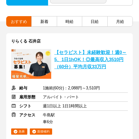
おすすめ
新着
時給
日給
月給
りらくる 石井店
【セラピスト】未経験歓迎！週0～
5、1日1hOK！◎最高収入3510円
（60分）平均月収33万円
給与
1施術(60分)：2,088円～3,510円
雇用形態
アルバイト・パート
シフト
週1日以上 1日1時間以上
アクセス
牛島駅
車6分
急募
面接確約