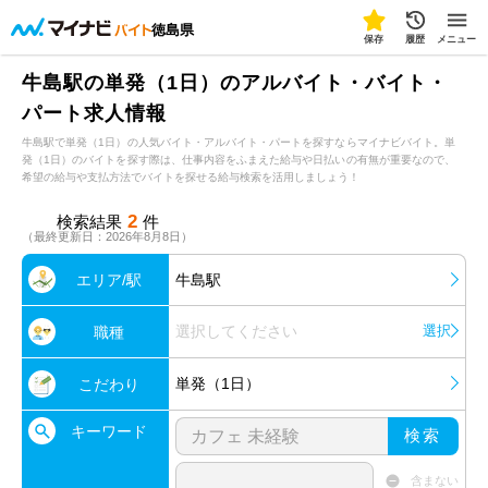
徳島県
保存
履歴
メニュー
牛島駅の単発（1日）のアルバイト・バイト・
パート求人情報
牛島駅で単発（1日）の人気バイト・アルバイト・パートを探すならマイナビバイト。単
発（1日）のバイトを探す際は、仕事内容をふまえた給与や日払いの有無が重要なので、
希望の給与や支払方法でバイトを探せる給与検索を活用しましょう！
2
検索結果
件
（最終更新日：2026年8月8日）
エリア/駅
牛島駅
選択してください
選択
職種
単発（1日）
こだわり
キーワード
検索
含まない