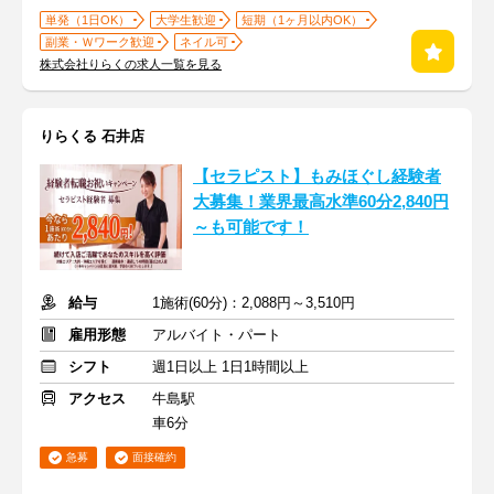
単発（1日OK）
大学生歓迎
短期（1ヶ月以内OK）
副業・Ｗワーク歓迎
ネイル可
株式会社りらくの求人一覧を見る
りらくる 石井店
【セラピスト】もみほぐし経験者
大募集！業界最高水準60分2,840円
～も可能です！
給与
1施術(60分)：2,088円～3,510円
雇用形態
アルバイト・パート
シフト
週1日以上 1日1時間以上
アクセス
牛島駅
車6分
急募
面接確約