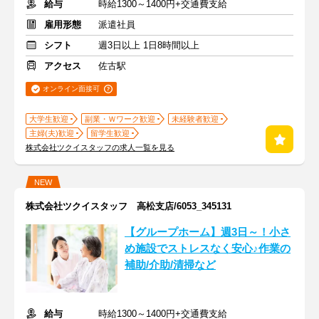
給与
時給1300～1400円+交通費支給
雇用形態
派遣社員
シフト
週3日以上 1日8時間以上
アクセス
佐古駅
オンライン面接可
大学生歓迎
副業・Ｗワーク歓迎
未経験者歓迎
主婦(夫)歓迎
留学生歓迎
株式会社ツクイスタッフの求人一覧を見る
NEW
株式会社ツクイスタッフ 高松支店/6053_345131
【グループホーム】週3日～！小さ
め施設でストレスなく安心♪作業の
補助/介助/清掃など
給与
時給1300～1400円+交通費支給