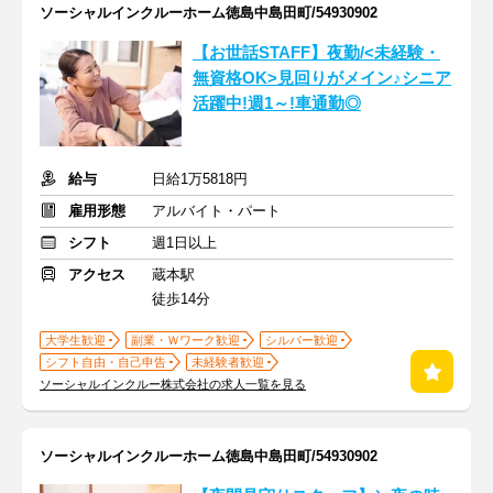
ソーシャルインクルーホーム徳島中島田町/54930902
【お世話STAFF】夜勤/<未経験・
無資格OK>見回りがメイン♪シニア
活躍中!週1～!車通勤◎
給与
日給1万5818円
雇用形態
アルバイト・パート
シフト
週1日以上
アクセス
蔵本駅
徒歩14分
大学生歓迎
副業・Ｗワーク歓迎
シルバー歓迎
シフト自由・自己申告
未経験者歓迎
ソーシャルインクルー株式会社の求人一覧を見る
ソーシャルインクルーホーム徳島中島田町/54930902