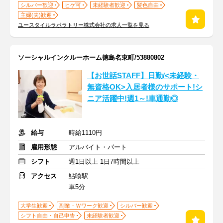
シルバー歓迎
ヒゲ可
未経験者歓迎
髪色自由
主婦(夫)歓迎
ユースタイルラボラトリー株式会社の求人一覧を見る
ソーシャルインクルーホーム徳島名東町/53880802
【お世話STAFF】日勤/<未経験・
無資格OK>入居者様のサポート!シ
ニア活躍中!週1～!車通勤◎
給与
時給1110円
雇用形態
アルバイト・パート
シフト
週1日以上 1日7時間以上
アクセス
鮎喰駅
車5分
大学生歓迎
副業・Ｗワーク歓迎
シルバー歓迎
シフト自由・自己申告
未経験者歓迎