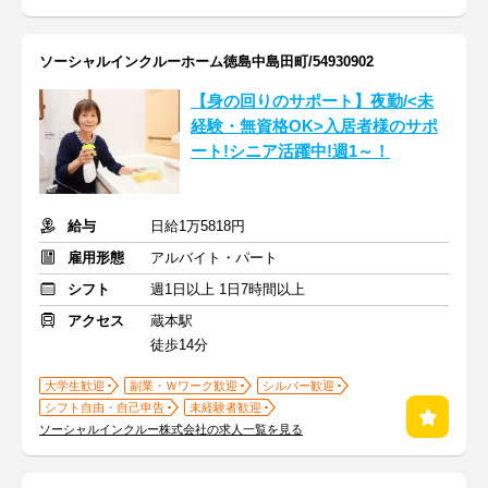
ソーシャルインクルーホーム徳島中島田町/54930902
【身の回りのサポート】夜勤/<未
経験・無資格OK>入居者様のサポ
ート!シニア活躍中!週1～！
給与
日給1万5818円
雇用形態
アルバイト・パート
シフト
週1日以上 1日7時間以上
アクセス
蔵本駅
徒歩14分
大学生歓迎
副業・Ｗワーク歓迎
シルバー歓迎
シフト自由・自己申告
未経験者歓迎
ソーシャルインクルー株式会社の求人一覧を見る