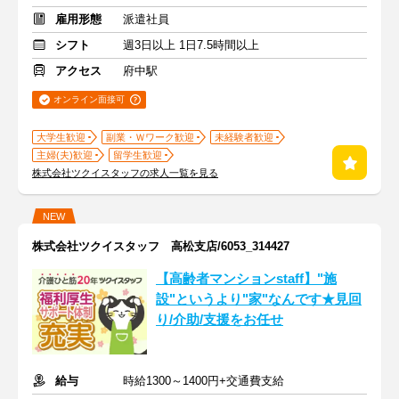
雇用形態
派遣社員
シフト
週3日以上 1日7.5時間以上
アクセス
府中駅
オンライン面接可
大学生歓迎
副業・Ｗワーク歓迎
未経験者歓迎
主婦(夫)歓迎
留学生歓迎
株式会社ツクイスタッフの求人一覧を見る
NEW
株式会社ツクイスタッフ 高松支店/6053_314427
【高齢者マンションstaff】"施
設"というより"家"なんです★見回
り/介助/支援をお任せ
給与
時給1300～1400円+交通費支給