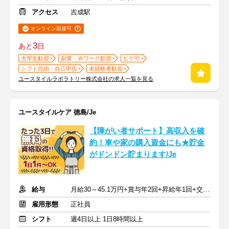
アクセス
吉成駅
オンライン面接可
3
あと
日
大学生歓迎
副業・Ｗワーク歓迎
ヒゲ可
シフト自由・自己申告
未経験者歓迎
ユースタイルラボラトリー株式会社の求人一覧を見る
ユースタイルケア 徳島/Je
【障がい者サポート】高収入を確
約！車や家の購入資金にも★貯金
がドンドン貯まります/Je
給与
月給30～45.1万円+賞与年2回+昇給年1回+交通費全額
雇用形態
正社員
シフト
週4日以上 1日8時間以上