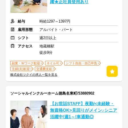
躍★正社員登用あり
給与
時給1297～1397円
雇用形態
アルバイト・パート
シフト
週2日以上
アクセス
地蔵橋駅
徒歩9分
副業・Ｗワーク歓迎
ネイル可
シフト自由・自己申告
主婦(夫)歓迎
交通費支給
株式会社ツクイの求人一覧を見る
ソーシャルインクルーホーム徳島名東町/53880902
【お世話STAFF】夜勤/<未経験・
無資格OK>見回りがメイン♪シニア
活躍中!週1～!車通勤◎