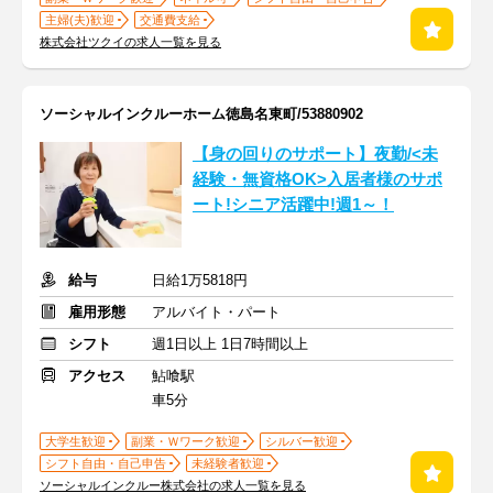
主婦(夫)歓迎
交通費支給
株式会社ツクイの求人一覧を見る
ソーシャルインクルーホーム徳島名東町/53880902
【身の回りのサポート】夜勤/<未
経験・無資格OK>入居者様のサポ
ート!シニア活躍中!週1～！
給与
日給1万5818円
雇用形態
アルバイト・パート
シフト
週1日以上 1日7時間以上
アクセス
鮎喰駅
車5分
大学生歓迎
副業・Ｗワーク歓迎
シルバー歓迎
シフト自由・自己申告
未経験者歓迎
ソーシャルインクルー株式会社の求人一覧を見る