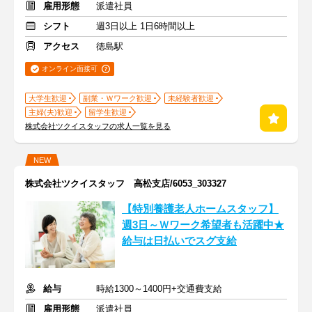
雇用形態
派遣社員
シフト
週3日以上 1日6時間以上
アクセス
徳島駅
オンライン面接可
大学生歓迎
副業・Ｗワーク歓迎
未経験者歓迎
主婦(夫)歓迎
留学生歓迎
株式会社ツクイスタッフの求人一覧を見る
NEW
株式会社ツクイスタッフ 高松支店/6053_303327
【特別養護老人ホームスタッフ】
週3日～Ｗワーク希望者も活躍中★
給与は日払いでスグ支給
給与
時給1300～1400円+交通費支給
雇用形態
派遣社員