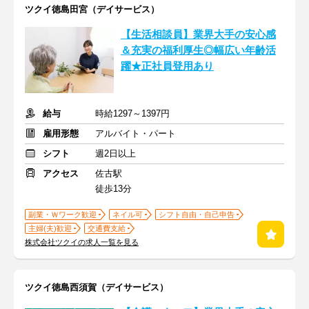
ツクイ徳島田宮（デイサービス）
【生活相談員】業界大手の安心感
＆充実の福利厚生◎幅広い年齢活
躍★正社員登用あり
給与
時給1297～1397円
雇用形態
アルバイト・パート
シフト
週2日以上
アクセス
佐古駅
徒歩13分
副業・Ｗワーク歓迎
ネイル可
シフト自由・自己申告
主婦(夫)歓迎
交通費支給
株式会社ツクイの求人一覧を見る
ツクイ徳島西須賀（デイサービス）