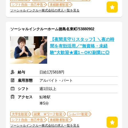
シフト自由・自己申告
未経験者歓迎
ソーシャルインクルー株式会社の求人一覧を見る
ソーシャルインクルーホーム徳島名東町/53880902
【夜間見守りスタッフ】＼夜の時
間を有効活用／"無資格・未経
験"大歓迎★週1～OK!副業に◎
給与
日給1万5818円
雇用形態
アルバイト・パート
シフト
週1日以上
アクセス
鮎喰駅
車5分
大学生歓迎
副業・Ｗワーク歓迎
シルバー歓迎
シフト自由・自己申告
未経験者歓迎
ソーシャルインクルー株式会社の求人一覧を見る