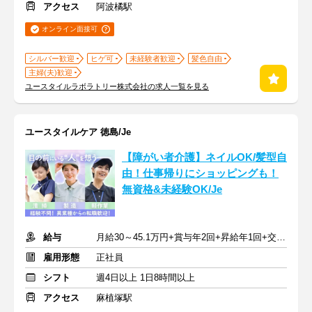
アクセス
阿波橘駅
オンライン面接可
シルバー歓迎
ヒゲ可
未経験者歓迎
髪色自由
主婦(夫)歓迎
ユースタイルラボラトリー株式会社の求人一覧を見る
ユースタイルケア 徳島/Je
【障がい者介護】ネイルOK/髪型自
由！仕事帰りにショッピングも！
無資格&未経験OK/Je
給与
月給30～45.1万円+賞与年2回+昇給年1回+交通費全額
雇用形態
正社員
シフト
週4日以上 1日8時間以上
アクセス
麻植塚駅