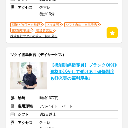
アクセス
佐古駅
徒歩13分
副業・Ｗワーク歓迎
ネイル可
シフト自由・自己申告
主婦(夫)歓迎
交通費支給
株式会社ツクイの求人一覧を見る
ツクイ徳島田宮（デイサービス）
【機能訓練指導員】ブランクOK◎
資格を活かして働ける！研修制度
も◎充実の福利厚生♪
給与
時給1377円
雇用形態
アルバイト・パート
シフト
週2日以上
アクセス
佐古駅