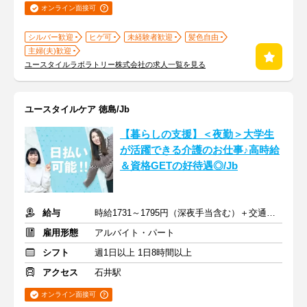
オンライン面接可
シルバー歓迎
ヒゲ可
未経験者歓迎
髪色自由
主婦(夫)歓迎
ユースタイルラボラトリー株式会社の求人一覧を見る
ユースタイルケア 徳島/Jb
【暮らしの支援】＜夜勤＞大学生
が活躍できる介護のお仕事♪高時給
＆資格GETの好待遇◎/Jb
給与
時給1731～1795円（深夜手当含む）＋交通費支給
雇用形態
アルバイト・パート
シフト
週1日以上 1日8時間以上
アクセス
石井駅
オンライン面接可