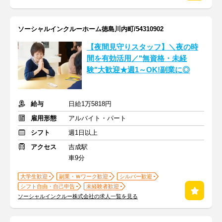
ソーシャルインクルーホーム徳島川内町/54310902
【夜間見守りスタッフ】＼夜の時
間を有効活用／"無資格・未経
験"大歓迎★週1～OK!副業に◎
給与
日給1万5818円
雇用形態
アルバイト・パート
シフト
週1日以上
アクセス
吉成駅
車9分
大学生歓迎
副業・Ｗワーク歓迎
シルバー歓迎
シフト自由・自己申告
未経験者歓迎
ソーシャルインクルー株式会社の求人一覧を見る