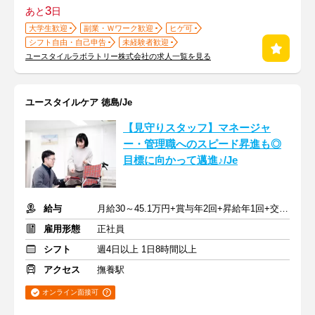
3
あと
日
大学生歓迎
副業・Ｗワーク歓迎
ヒゲ可
シフト自由・自己申告
未経験者歓迎
ユースタイルラボラトリー株式会社の求人一覧を見る
ユースタイルケア 徳島/Je
【見守りスタッフ】マネージャ
ー・管理職へのスピード昇進も◎
目標に向かって邁進♪/Je
給与
月給30～45.1万円+賞与年2回+昇給年1回+交通費全額
雇用形態
正社員
シフト
週4日以上 1日8時間以上
アクセス
撫養駅
オンライン面接可