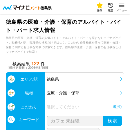
徳島県
保存
履歴
メニュー
徳島県の医療・介護・保育のアルバイト・バイ
ト・パート求人情報
徳島県の医療・介護・保育の人気バイト・アルバイト・パートを探すならマイナビバイ
ト。勤務地や駅、職種等の検索だけではなく、こだわり条件検索を使って医療・介護・
保育に関するお仕事を簡単に検索できます。徳島県の医療・介護・保育のお仕事探しは
マイナビバイトで検索！
122
検索結果
件
（最終更新日：2026年8月9日）
エリア/駅
徳島県
医療・介護・保育
職種
選択してください
選択
こだわり
キーワード
検索