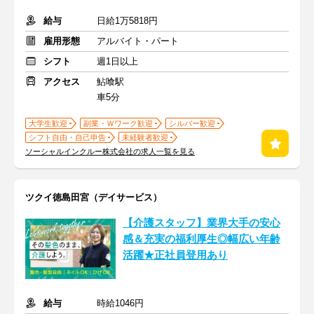
給与
日給1万5818円
雇用形態
アルバイト・パート
シフト
週1日以上
アクセス
鮎喰駅
車5分
大学生歓迎
副業・Ｗワーク歓迎
シルバー歓迎
シフト自由・自己申告
未経験者歓迎
ソーシャルインクルー株式会社の求人一覧を見る
ツクイ徳島田宮（デイサービス）
【介護スタッフ】業界大手の安心
感＆充実の福利厚生◎幅広い年齢
活躍★正社員登用あり
給与
時給1046円