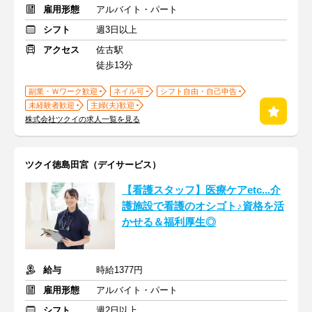
雇用形態
アルバイト・パート
シフト
週3日以上
アクセス
佐古駅
徒歩13分
副業・Ｗワーク歓迎
ネイル可
シフト自由・自己申告
未経験者歓迎
主婦(夫)歓迎
株式会社ツクイの求人一覧を見る
ツクイ徳島田宮（デイサービス）
【看護スタッフ】医療ケアetc...介
護施設で看護のオシゴト♪資格を活
かせる＆福利厚生◎
給与
時給1377円
雇用形態
アルバイト・パート
シフト
週2日以上