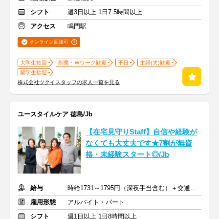
シフト
週3日以上 1日7.5時間以上
アクセス
鳴門駅
オンライン面接可
大学生歓迎
副業・Ｗワーク歓迎
平日
主婦(夫)歓迎
留学生歓迎
株式会社ツクイスタッフの求人一覧を見る
ユースタイルケア 徳島/Jb
【在宅見守りStaff】自信や経験が
なくても大丈夫です★7割が無資
格・未経験スタート◎/Jb
給与
時給1731～1795円（深夜手当含む）＋交通費支給
雇用形態
アルバイト・パート
シフト
週1日以上 1日8時間以上