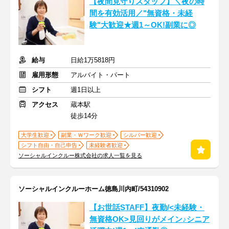
【夜間見守りスタッフ】＼夜の時
間を有効活用／"無資格・未経
験"大歓迎★週1～OK!副業に◎
給与
日給1万5818円
雇用形態
アルバイト・パート
シフト
週1日以上
アクセス
蔵本駅
徒歩14分
大学生歓迎
副業・Ｗワーク歓迎
シルバー歓迎
シフト自由・自己申告
未経験者歓迎
ソーシャルインクルー株式会社の求人一覧を見る
ソーシャルインクルーホーム徳島川内町/54310902
【お世話STAFF】夜勤/<未経験・
無資格OK>見回りがメイン♪シニア