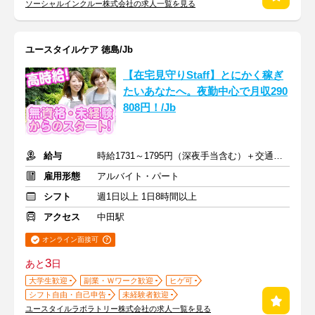
ソーシャルインクルー株式会社の求人一覧を見る
ユースタイルケア 徳島/Jb
【在宅見守りStaff】とにかく稼ぎ
たいあなたへ。夜勤中心で月収290
808円！/Jb
給与
時給1731～1795円（深夜手当含む）＋交通費支給
雇用形態
アルバイト・パート
シフト
週1日以上 1日8時間以上
アクセス
中田駅
オンライン面接可
3
あと
日
大学生歓迎
副業・Ｗワーク歓迎
ヒゲ可
シフト自由・自己申告
未経験者歓迎
ユースタイルラボラトリー株式会社の求人一覧を見る