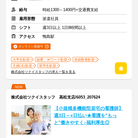
給与
時給1300～1400円+交通費支給
雇用形態
派遣社員
シフト
週3日以上 1日8時間以上
アクセス
鴨島駅
オンライン面接可
大学生歓迎
副業・Ｗワーク歓迎
未経験者歓迎
主婦(夫)歓迎
留学生歓迎
株式会社ツクイスタッフの求人一覧を見る
NEW
株式会社ツクイスタッフ 高松支店/6053_207624
【小規模多機能型居宅の看護師】
週3日～×日払い★看護を"もっ
と"働きやすく♪福利厚生◎