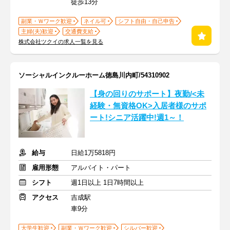
徒歩13分
副業・Ｗワーク歓迎
ネイル可
シフト自由・自己申告
主婦(夫)歓迎
交通費支給
株式会社ツクイの求人一覧を見る
ソーシャルインクルーホーム徳島川内町/54310902
【身の回りのサポート】夜勤/<未
経験・無資格OK>入居者様のサポ
ート!シニア活躍中!週1～！
給与
日給1万5818円
雇用形態
アルバイト・パート
シフト
週1日以上 1日7時間以上
アクセス
吉成駅
車9分
大学生歓迎
副業・Ｗワーク歓迎
シルバー歓迎