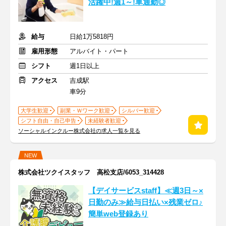
活躍中!週1～!車通勤◎
給与
日給1万5818円
雇用形態
アルバイト・パート
シフト
週1日以上
アクセス
吉成駅
車9分
大学生歓迎
副業・Ｗワーク歓迎
シルバー歓迎
シフト自由・自己申告
未経験者歓迎
ソーシャルインクルー株式会社の求人一覧を見る
NEW
株式会社ツクイスタッフ 高松支店/6053_314428
【デイサービスstaff】≪週3日～×
日勤のみ≫給与日払い×残業ゼロ♪
簡単web登録あり