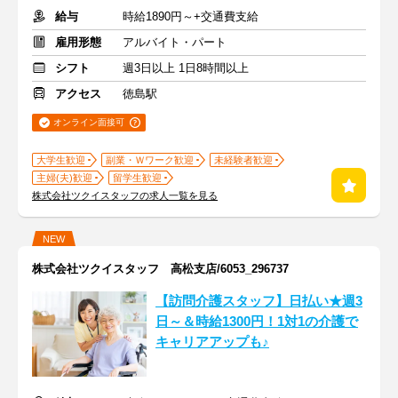
給与
時給1890円～+交通費支給
雇用形態
アルバイト・パート
シフト
週3日以上 1日8時間以上
アクセス
徳島駅
オンライン面接可
大学生歓迎
副業・Ｗワーク歓迎
未経験者歓迎
主婦(夫)歓迎
留学生歓迎
株式会社ツクイスタッフの求人一覧を見る
NEW
株式会社ツクイスタッフ 高松支店/6053_296737
【訪問介護スタッフ】日払い★週3
日～＆時給1300円！1対1の介護で
キャリアアップも♪