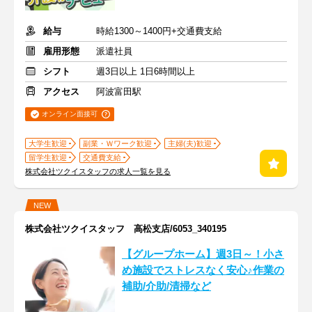
給与
時給1300～1400円+交通費支給
雇用形態
派遣社員
シフト
週3日以上 1日6時間以上
アクセス
阿波富田駅
オンライン面接可
大学生歓迎
副業・Ｗワーク歓迎
主婦(夫)歓迎
留学生歓迎
交通費支給
株式会社ツクイスタッフの求人一覧を見る
NEW
株式会社ツクイスタッフ 高松支店/6053_340195
【グループホーム】週3日～！小さ
め施設でストレスなく安心♪作業の
補助/介助/清掃など