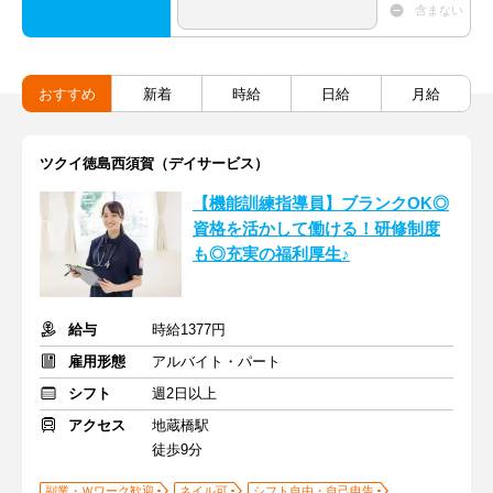
含まない
おすすめ
新着
時給
日給
月給
ツクイ徳島西須賀（デイサービス）
【機能訓練指導員】ブランクOK◎
資格を活かして働ける！研修制度
も◎充実の福利厚生♪
給与
時給1377円
雇用形態
アルバイト・パート
シフト
週2日以上
アクセス
地蔵橋駅
徒歩9分
副業・Ｗワーク歓迎
ネイル可
シフト自由・自己申告