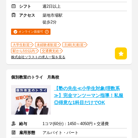
シフト
週2日以上
アクセス
築地市場駅
徒歩2分
オンライン面接可
大学生歓迎
未経験者歓迎
主婦(夫)歓迎
駅から5分以内
交通費支給
株式会社ソラストの求人一覧を見る
個別教室のトライ 月島校
【塾の先生≪小学生対象/理数系
≫】完全マンツーマン指導！私服
◎得意な1科目だけでOK
給与
1コマ(60分)：1450～4050円＋交通費
雇用形態
アルバイト・パート