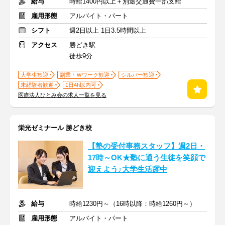
給与
時給1400円以上＋別途交通費一部支給
雇用形態
アルバイト・パート
シフト
週2日以上 1日3.5時間以上
アクセス
勝どき駅
徒歩9分
大学生歓迎
副業・Ｗワーク歓迎
シルバー歓迎
未経験者歓迎
1日4h以内可
医療法人ひとみ会の求人一覧を見る
栄光ゼミナール 勝どき校
【塾の受付事務スタッフ】週2日・
17時～OK★塾に通う生徒を笑顔で
迎えよう♪大学生活躍中
給与
時給1230円～（16時以降：時給1260円～）
雇用形態
アルバイト・パート