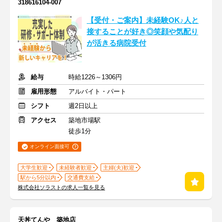
318616104-007
【受付・ご案内】未経験OK♪人と
接することが好き◎笑顔や気配り
が活きる病院受付
給与
時給1226～1306円
雇用形態
アルバイト・パート
シフト
週2日以上
アクセス
築地市場駅
徒歩1分
オンライン面接可
大学生歓迎
未経験者歓迎
主婦(夫)歓迎
駅から5分以内
交通費支給
株式会社ソラストの求人一覧を見る
天丼てんや 築地店