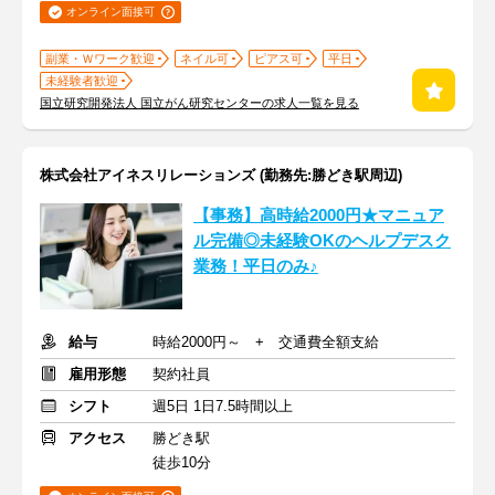
オンライン面接可
副業・Ｗワーク歓迎
ネイル可
ピアス可
平日
未経験者歓迎
国立研究開発法人 国立がん研究センターの求人一覧を見る
株式会社アイネスリレーションズ (勤務先:勝どき駅周辺)
【事務】高時給2000円★マニュア
ル完備◎未経験OKのヘルプデスク
業務！平日のみ♪
給与
時給2000円～ + 交通費全額支給
雇用形態
契約社員
シフト
週5日 1日7.5時間以上
アクセス
勝どき駅
徒歩10分