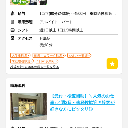
給与
1コマ(90分)2400円～4800円 ※時給換算1600円～3200円
雇用形態
アルバイト・パート
シフト
週1日以上 1日1.5時間以上
アクセス
月島駅
徒歩1分
大学生歓迎
副業・Ｗワーク歓迎
シルバー歓迎
未経験者歓迎
1日4h以内可
株式会社TOMASの求人一覧を見る
晴海眼科
【受付・検査補助】＼人気のお仕
事♪／週2日～未経験歓迎＊接客が
好きな方にピッタリ◎