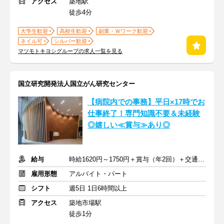
アクセス
築地駅
徒歩4分
大学生歓迎
高校生歓迎
副業・Ｗワーク歓迎
ネイル可
シルバー歓迎
マツモトキヨシグループの求人一覧を見る
国立研究開発法人国立がん研究センター
【病院内での事務】平日×17時でお
仕事終了！専門知識不要＆未経験
◎嬉しい≪賞与≫あり◎
給与
時給1620円～1750円＋賞与（年2回）＋交通費支給
雇用形態
アルバイト・パート
シフト
週5日 1日6時間以上
アクセス
築地市場駅
徒歩1分