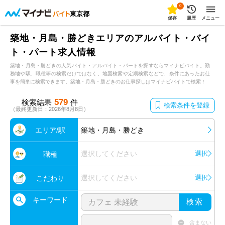
0
東京都
保存
履歴
メニュー
築地・月島・勝どきエリアのアルバイト・バイ
ト・パート求人情報
築地・月島・勝どきの人気バイト・アルバイト・パートを探すならマイナビバイト。勤
務地や駅、職種等の検索だけではなく、地図検索や定期検索などで、条件にあったお仕
事を簡単に検索できます。築地・月島・勝どきのお仕事探しはマイナビバイトで検索！
579
検索結果
件
検索条件を登録
（最終更新日：2026年8月8日）
エリア/駅
築地・月島・勝どき
選択してください
選択
職種
選択してください
選択
こだわり
キーワード
検索
含まない