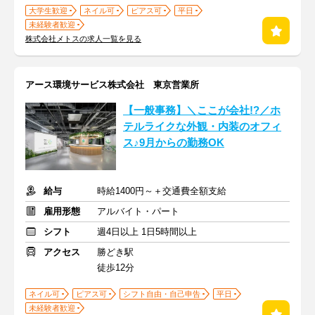
大学生歓迎
ネイル可
ピアス可
平日
未経験者歓迎
株式会社メトスの求人一覧を見る
アース環境サービス株式会社 東京営業所
【一般事務】＼ここが会社!?／ホ
テルライクな外観・内装のオフィ
ス♪9月からの勤務OK
給与
時給1400円～＋交通費全額支給
雇用形態
アルバイト・パート
シフト
週4日以上 1日5時間以上
アクセス
勝どき駅
徒歩12分
ネイル可
ピアス可
シフト自由・自己申告
平日
未経験者歓迎