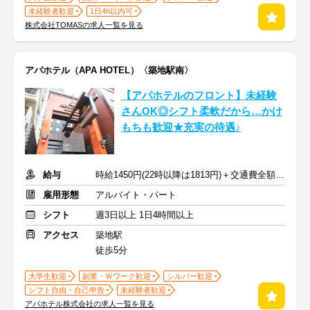
未経験者歓迎
1日4h以内可
株式会社TOMASの求人一覧を見る
アパホテル（APA HOTEL）〈築地駅南〉
【アパホテルのフロント】未経験
さんOK◎シフト柔軟だから…かけ
もちも歓迎★充実の待遇♪
給与
時給1450円(22時以降は1813円)＋交通費全額支給
雇用形態
アルバイト・パート
シフト
週3日以上 1日4時間以上
アクセス
築地駅
徒歩5分
大学生歓迎
副業・Ｗワーク歓迎
シルバー歓迎
シフト自由・自己申告
未経験者歓迎
アパホテル株式会社の求人一覧を見る