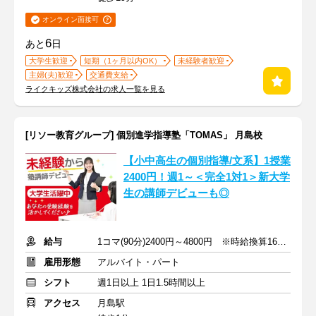
オンライン面接可
6
あと
日
大学生歓迎
短期（1ヶ月以内OK）
未経験者歓迎
主婦(夫)歓迎
交通費支給
ライクキッズ株式会社の求人一覧を見る
[リソー教育グループ] 個別進学指導塾「TOMAS」 月島校
【小中高生の個別指導/文系】1授業
2400円！週1～＜完全1対1＞新大学
生の講師デビューも◎
給与
1コマ(90分)2400円～4800円 ※時給換算1600円～3200円
雇用形態
アルバイト・パート
シフト
週1日以上 1日1.5時間以上
アクセス
月島駅