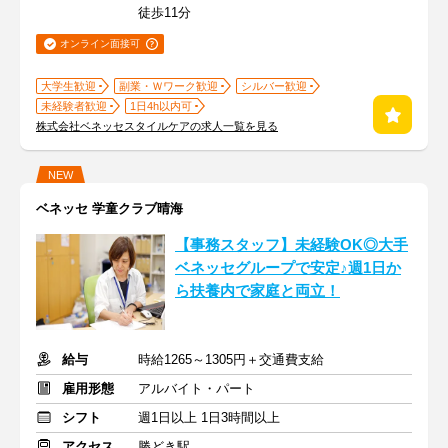
徒歩11分
オンライン面接可
大学生歓迎
副業・Ｗワーク歓迎
シルバー歓迎
未経験者歓迎
1日4h以内可
株式会社ベネッセスタイルケアの求人一覧を見る
NEW
ベネッセ 学童クラブ晴海
【事務スタッフ】未経験OK◎大手
ベネッセグループで安定♪週1日か
ら扶養内で家庭と両立！
給与
時給1265～1305円＋交通費支給
雇用形態
アルバイト・パート
シフト
週1日以上 1日3時間以上
アクセス
勝どき駅