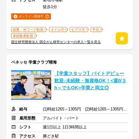
徒歩1分
オンライン面接可
副業・Ｗワーク歓迎
ネイル可
ピアス可
平日
未経験者歓迎
国立研究開発法人 国立がん研究センターの求人一覧を見る
ベネッセ 学童クラブ晴海
【学童スタッフ】バイトデビュー
歓迎♪未経験・無資格OK！<週0/３
h～でもOK>学業と両立◎
給与
(1)時給1265～1305円 (2)時給1265～1305円 +交通費支給
雇用形態
アルバイト・パート
シフト
週1日以上 1日3時間以上
アクセス
勝どき駅