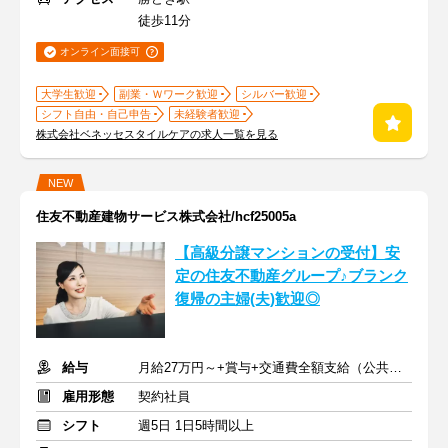
徒歩11分
オンライン面接可
大学生歓迎
副業・Ｗワーク歓迎
シルバー歓迎
シフト自由・自己申告
未経験者歓迎
株式会社ベネッセスタイルケアの求人一覧を見る
NEW
住友不動産建物サービス株式会社/hcf25005a
【高級分譲マンションの受付】安
定の住友不動産グループ♪ブランク
復帰の主婦(夫)歓迎◎
給与
月給27万円～+賞与+交通費全額支給（公共交通機関のみ）
雇用形態
契約社員
シフト
週5日 1日5時間以上