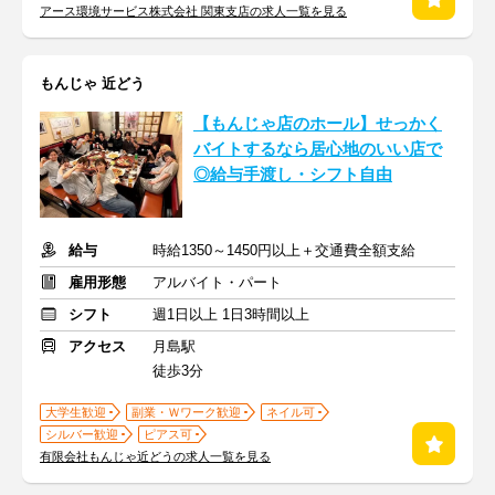
アース環境サービス株式会社 関東支店の求人一覧を見る
もんじゃ 近どう
【もんじゃ店のホール】せっかく
バイトするなら居心地のいい店で
◎給与手渡し・シフト自由
給与
時給1350～1450円以上＋交通費全額支給
雇用形態
アルバイト・パート
シフト
週1日以上 1日3時間以上
アクセス
月島駅
徒歩3分
大学生歓迎
副業・Ｗワーク歓迎
ネイル可
シルバー歓迎
ピアス可
有限会社もんじゃ近どうの求人一覧を見る