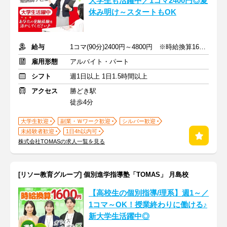
大学生も活躍中／1コマ2400円◎夏
休み明け～スタートもOK
給与
1コマ(90分)2400円～4800円 ※時給換算1600円～3200円
雇用形態
アルバイト・パート
シフト
週1日以上 1日1.5時間以上
アクセス
勝どき駅
徒歩4分
大学生歓迎
副業・Ｗワーク歓迎
シルバー歓迎
未経験者歓迎
1日4h以内可
株式会社TOMASの求人一覧を見る
[リソー教育グループ] 個別進学指導塾「TOMAS」 月島校
【高校生の個別指導/理系】週1～／
1コマ～OK！授業終わりに働ける♪
新大学生活躍中◎