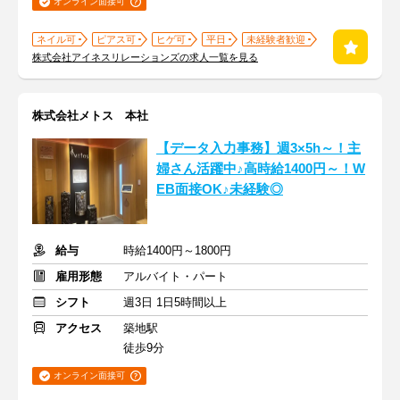
オンライン面接可
ネイル可
ピアス可
ヒゲ可
平日
未経験者歓迎
株式会社アイネスリレーションズの求人一覧を見る
株式会社メトス 本社
【データ入力事務】週3×5h～！主
婦さん活躍中♪高時給1400円～！W
EB面接OK♪未経験◎
給与
時給1400円～1800円
雇用形態
アルバイト・パート
シフト
週3日 1日5時間以上
アクセス
築地駅
徒歩9分
オンライン面接可