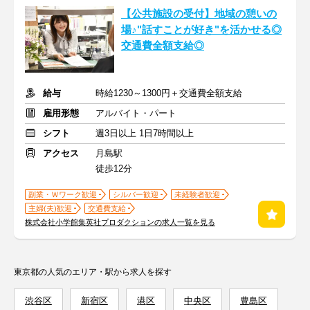
【公共施設の受付】地域の憩いの
場♪"話すことが好き"を活かせる◎
交通費全額支給◎
給与
時給1230～1300円＋交通費全額支給
雇用形態
アルバイト・パート
シフト
週3日以上 1日7時間以上
アクセス
月島駅
徒歩12分
副業・Ｗワーク歓迎
シルバー歓迎
未経験者歓迎
主婦(夫)歓迎
交通費支給
株式会社小学館集英社プロダクションの求人一覧を見る
東京都の人気のエリア・駅から求人を探す
渋谷区
新宿区
港区
中央区
豊島区