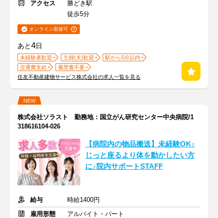
アクセス
勝どき駅
徒歩5分
オンライン面接可
4
あと
日
未経験者歓迎
主婦(夫)歓迎
駅から5分以内
交通費支給
履歴書不要
住友不動産建物サービス株式会社の求人一覧を見る
NEW
株式会社ソラスト 勤務地：国立がん研究センター中央病院/1
318616104-026
【病院内の物品搬送】未経験OK♪
じっと座るより体を動かしたい方
に♪院内サポートSTAFF
給与
時給1400円
雇用形態
アルバイト・パート