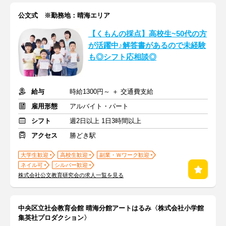
公文式 ※勤務地：晴海エリア
【くもんの採点】高校生~50代の方
が活躍中♪解答書があるので未経験
も◎シフト応相談◎
給与
時給1300円～ ＋ 交通費支給
雇用形態
アルバイト・パート
シフト
週2日以上 1日3時間以上
アクセス
勝どき駅
大学生歓迎
高校生歓迎
副業・Ｗワーク歓迎
ネイル可
シルバー歓迎
株式会社公文教育研究会の求人一覧を見る
中央区立社会教育会館 晴海分館アートはるみ〈株式会社小学館
集英社プロダクション〉