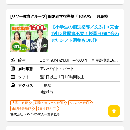
[リソー教育グループ] 個別進学指導塾「TOMAS」 月島校
【小学生の個別指導／文系】<完全
1対1>履歴書不要！授業日程に合わ
せたシフト調整もOK◎
給与
1コマ(90分)2400円～4800円 ※時給換算1600円～3200円
雇用形態
アルバイト・パート
シフト
週1日以上 1日1.5時間以上
アクセス
月島駅
徒歩1分
大学生歓迎
副業・Ｗワーク歓迎
シルバー歓迎
未経験者歓迎
1日4h以内可
株式会社TOMASの求人一覧を見る