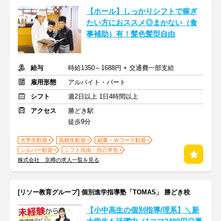
【ホール】しっかりシフトで稼ぎ
たい方におススメ◎まかない（食
事補助）有！髪色髪型自由
給与
時給1350～1688円 + 交通費一部支給
雇用形態
アルバイト・パート
シフト
週2日以上 1日4時間以上
アクセス
勝どき駅
徒歩9分
大学生歓迎
高校生歓迎
副業・Ｗワーク歓迎
シルバー歓迎
シフト自由・自己申告
株式会社 京樽の求人一覧を見る
[リソー教育グループ] 個別進学指導塾「TOMAS」 勝どき校
【小中高生の個別指導/理系】＼新