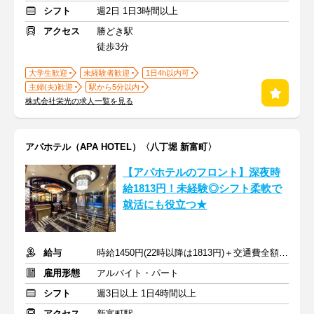
シフト
週2日 1日3時間以上
アクセス
勝どき駅
徒歩3分
大学生歓迎
未経験者歓迎
1日4h以内可
主婦(夫)歓迎
駅から5分以内
株式会社栄光の求人一覧を見る
アパホテル（APA HOTEL）〈八丁堀 新富町〉
【アパホテルのフロント】深夜時
給1813円！未経験◎シフト柔軟で
就活にも役立つ★
給与
時給1450円(22時以降は1813円)＋交通費全額支給
雇用形態
アルバイト・パート
シフト
週3日以上 1日4時間以上
アクセス
新富町駅