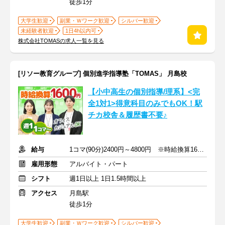
徒歩1分
大学生歓迎
副業・Ｗワーク歓迎
シルバー歓迎
未経験者歓迎
1日4h以内可
株式会社TOMASの求人一覧を見る
[リソー教育グループ] 個別進学指導塾「TOMAS」 月島校
【小中高生の個別指導/理系】<完
全1対1>得意科目のみでもOK！駅
チカ校舎＆履歴書不要♪
給与
1コマ(90分)2400円～4800円 ※時給換算1600円～3200円
雇用形態
アルバイト・パート
シフト
週1日以上 1日1.5時間以上
アクセス
月島駅
徒歩1分
大学生歓迎
副業・Ｗワーク歓迎
シルバー歓迎