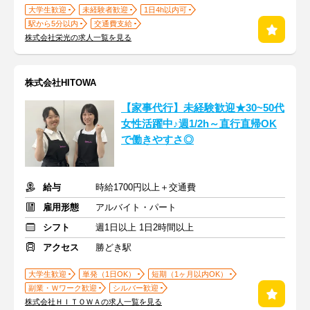
大学生歓迎
未経験者歓迎
1日4h以内可
駅から5分以内
交通費支給
株式会社栄光の求人一覧を見る
株式会社HITOWA
【家事代行】未経験歓迎★30~50代
女性活躍中♪週1/2h～直行直帰OK
で働きやすさ◎
給与
時給1700円以上＋交通費
雇用形態
アルバイト・パート
シフト
週1日以上 1日2時間以上
アクセス
勝どき駅
大学生歓迎
単発（1日OK）
短期（1ヶ月以内OK）
副業・Ｗワーク歓迎
シルバー歓迎
株式会社ＨＩＴＯＷＡの求人一覧を見る