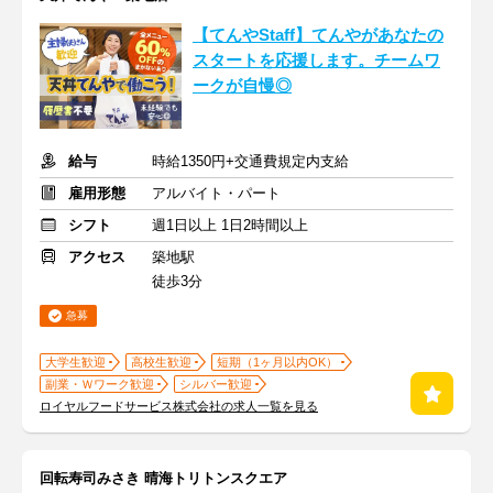
【てんやStaff】てんやがあなたの
スタートを応援します。チームワ
ークが自慢◎
給与
時給1350円+交通費規定内支給
雇用形態
アルバイト・パート
シフト
週1日以上 1日2時間以上
アクセス
築地駅
徒歩3分
急募
大学生歓迎
高校生歓迎
短期（1ヶ月以内OK）
副業・Ｗワーク歓迎
シルバー歓迎
ロイヤルフードサービス株式会社の求人一覧を見る
回転寿司みさき 晴海トリトンスクエア