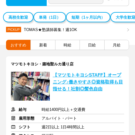
高校生歓迎
単発（1日）
短期（1ヶ月以内）
大学生歓
TOMAS★塾講師募集！週1OK
PICKUP
おすすめ
新着
時給
日給
月給
マツモトキヨシ・築地聖ルカ通り店
【マツモトキヨシSTAFF】オープ
ニング♪働きやすさ◎資格取得も目
指せる！社割◎髪色自由
給与
時給1400円以上＋交通費
雇用形態
アルバイト・パート
シフト
週2日以上 1日4時間以上