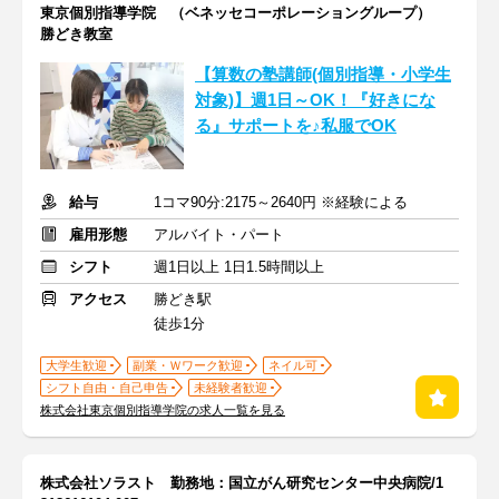
東京個別指導学院 （ベネッセコーポレーショングループ）
勝どき教室
【算数の塾講師(個別指導・小学生
対象)】週1日～OK！『好きにな
る』サポートを♪私服でOK
給与
1コマ90分:2175～2640円 ※経験による
雇用形態
アルバイト・パート
シフト
週1日以上 1日1.5時間以上
アクセス
勝どき駅
徒歩1分
大学生歓迎
副業・Ｗワーク歓迎
ネイル可
シフト自由・自己申告
未経験者歓迎
株式会社東京個別指導学院の求人一覧を見る
株式会社ソラスト 勤務地：国立がん研究センター中央病院/1