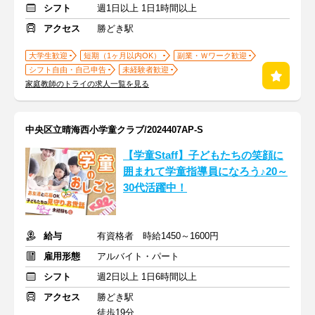
シフト
週1日以上 1日1時間以上
アクセス
勝どき駅
大学生歓迎
短期（1ヶ月以内OK）
副業・Ｗワーク歓迎
シフト自由・自己申告
未経験者歓迎
家庭教師のトライの求人一覧を見る
中央区立晴海西小学童クラブ/2024407AP-S
【学童Staff】子どもたちの笑顔に
囲まれて学童指導員になろう♪20～
30代活躍中！
給与
有資格者 時給1450～1600円
雇用形態
アルバイト・パート
シフト
週2日以上 1日6時間以上
アクセス
勝どき駅
徒歩19分