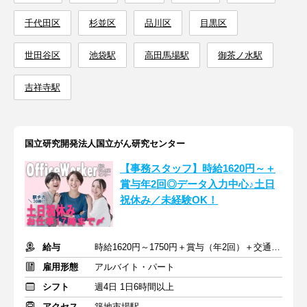
千代田区
杉並区
品川区
目黒区
世田谷区
池袋駅
高田馬場駅
御茶ノ水駅
吉祥寺駅
国立研究開発法人国立がん研究センター
【事務スタッフ】時給1620円～＋
賞与年2回◎データ入力中心♪土日
祝休み／未経験OK！
給与
時給1620円～1750円＋賞与（年2回）＋交通費支給
雇用形態
アルバイト・パート
シフト
週4日 1日6時間以上
アクセス
築地市場駅