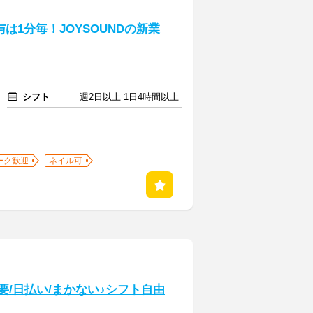
与は1分毎！JOYSOUNDの新業
シフト
週2日以上 1日4時間以上
ーク歓迎
ネイル可
要/日払い/まかない♪シフト自由