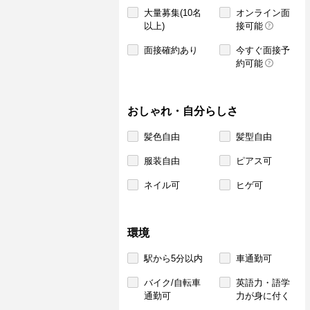
大量募集(10名
オンライン面
以上)
接可能
面接確約あり
今すぐ面接予
約可能
おしゃれ・自分らしさ
髪色自由
髪型自由
服装自由
ピアス可
ネイル可
ヒゲ可
環境
駅から5分以内
車通勤可
バイク/自転車
英語力・語学
通勤可
力が身に付く