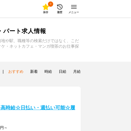
0
保存
履歴
メニュー
・パート求人情報
務地や駅、職種等の検索だけではなく、こだ
オケ・ネットカフェ・マンガ喫茶のお仕事探
|
おすすめ
新着
時給
日給
月給
迎≫高時給☆日払い・週払い可能☆履
0円～