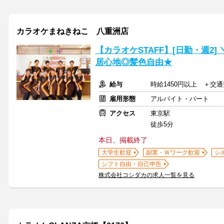
カラオケまねきねこ 八重洲店
【カラオケSTAFF】[日勤・週2
居心地◎髪色自由★
給与
時給1450円以上 ＋交
雇用形態
アルバイト・パート
アクセス
東京駅
徒歩5分
本日、掲載終了
大学生歓迎
副業・Ｗワーク歓迎
シ
シフト自由・自己申告
株式会社コシダカの求人一覧を見る