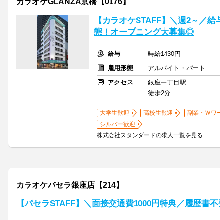
カラオケGLANZA京橋【0176】
【カラオケSTAFF】＼週2～／給
態！オープニング大募集◎
給与
時給1430円
雇用形態
アルバイト・パート
アクセス
銀座一丁目駅
徒歩2分
大学生歓迎
高校生歓迎
副業・Ｗワ
シルバー歓迎
株式会社スタンダードの求人一覧を見る
カラオケパセラ銀座店【214】
【パセラSTAFF】＼面接交通費1000円特典／履歴書不