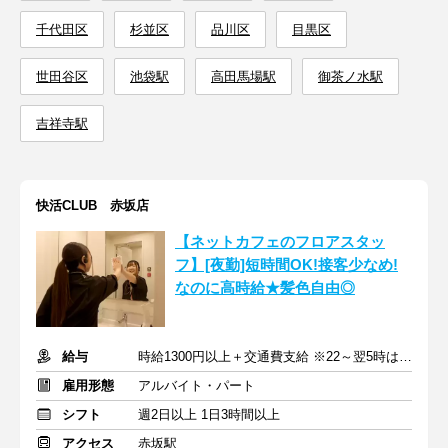
千代田区
杉並区
品川区
目黒区
世田谷区
池袋駅
高田馬場駅
御茶ノ水駅
吉祥寺駅
快活CLUB 赤坂店
【ネットカフェのフロアスタッ
フ】[夜勤]短時間OK!接客少なめ!
なのに高時給★髪色自由◎
給与
時給1300円以上＋交通費支給 ※22～翌5時は時給1625円
雇用形態
アルバイト・パート
シフト
週2日以上 1日3時間以上
アクセス
赤坂駅