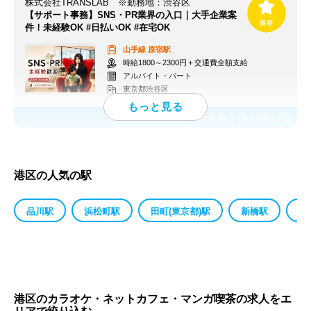
株式会社TRANSLAB ※勤務地：渋谷区
【サポート事務】SNS・PR業界の入口｜大手企業案
件！未経験OK #日払いOK #在宅OK
山手線
原宿駅
時給1800～2300円＋交通費全額支給
アルバイト・パート
東京都渋谷区
応募終了日：
8月13日
港区の人気の駅
品川駅
浜松町駅
田町(東京都)駅
新橋駅
六
港区のカラオケ・ネットカフェ・マンガ喫茶の求人をエ