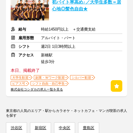
初バイト率高め♪／大学生多数＝居
心地◎髪色自由★
給与
時給1450円以上 ＋交通費支給
雇用形態
アルバイト・パート
シフト
週2日 1日3時間以上
アクセス
新橋駅
徒歩3分
本日、掲載終了
大学生歓迎
副業・Ｗワーク歓迎
シルバー歓迎
ピアス可
シフト自由・自己申告
株式会社コシダカの求人一覧を見る
東京都の人気のエリア・駅からカラオケ・ネットカフェ・マンガ喫茶の求人
を探す
渋谷区
新宿区
中央区
豊島区