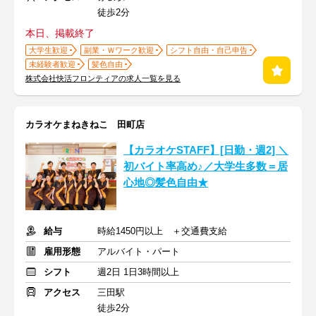
徒歩2分
本日、掲載終了
大学生歓迎
副業・Ｗワーク歓迎
シフト自由・自己申告
未経験者歓迎
髪色自由
株式会社快活フロンティアの求人一覧を見る
カラオケまねきねこ 田町店
【カラオケSTAFF】[日勤・週2] ＼
初バイト率高め♪／大学生多数＝居
心地◎髪色自由★
給与
時給1450円以上 ＋交通費支給
雇用形態
アルバイト・パート
シフト
週2日 1日3時間以上
アクセス
三田駅
徒歩2分