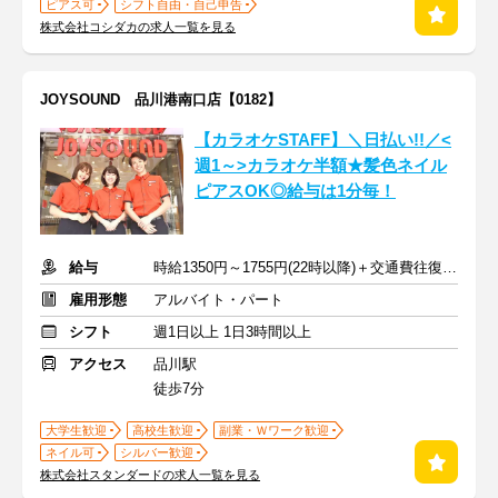
ピアス可
シフト自由・自己申告
株式会社コシダカの求人一覧を見る
JOYSOUND 品川港南口店【0182】
【カラオケSTAFF】＼日払い!!／<
週1～>カラオケ半額★髪色ネイル
ピアスOK◎給与は1分毎！
給与
時給1350円～1755円(22時以降)＋交通費往復1000円まで支給
雇用形態
アルバイト・パート
シフト
週1日以上 1日3時間以上
アクセス
品川駅
徒歩7分
大学生歓迎
高校生歓迎
副業・Ｗワーク歓迎
ネイル可
シルバー歓迎
株式会社スタンダードの求人一覧を見る