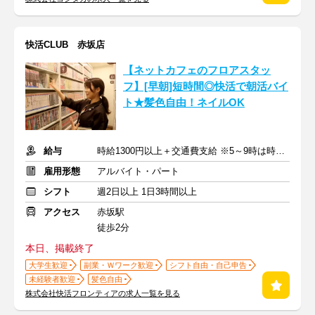
快活CLUB 赤坂店
【ネットカフェのフロアスタッ
フ】[早朝]短時間◎快活で朝活バイ
ト★髪色自由！ネイルOK
給与
時給1300円以上＋交通費支給 ※5～9時は時給1350円
雇用形態
アルバイト・パート
シフト
週2日以上 1日3時間以上
アクセス
赤坂駅
徒歩2分
本日、掲載終了
大学生歓迎
副業・Ｗワーク歓迎
シフト自由・自己申告
未経験者歓迎
髪色自由
株式会社快活フロンティアの求人一覧を見る