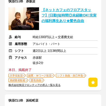
快活CLUB 赤坂店
【ネットカフェのフロアスタッ
フ】[日勤]短時間◎未経験OK!充実
の福利厚生あり★髪色自由
給与
時給1300円以上＋交通費支給
雇用形態
アルバイト・パート
シフト
週2日以上 1日3時間以上
アクセス
赤坂駅
徒歩2分
本日、掲載終了
大学生歓迎
副業・Ｗワーク歓迎
シフト自由・自己申告
未経験者歓迎
髪色自由
株式会社快活フロンティアの求人一覧を見る
快活CLUB 浜松町店