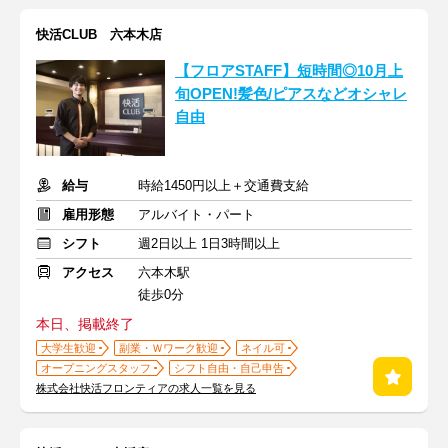
快活CLUB 六本木店
【フロアSTAFF】短時間◎10月上
旬OPEN!髪色/ピアスなどオシャレ
自由
給与
時給1450円以上＋交通費支給
雇用形態
アルバイト・パート
シフト
週2日以上 1日3時間以上
アクセス
六本木駅
徒歩0分
本日、掲載終了
大学生歓迎
副業・Ｗワーク歓迎
ネイル可
オープニングスタッフ
シフト自由・自己申告
株式会社快活フロンティアの求人一覧を見る