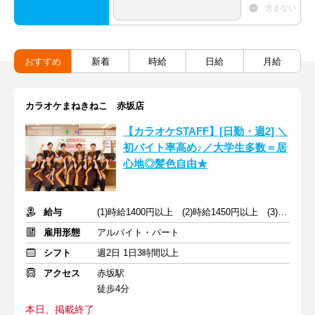
含まない
おすすめ
新着
時給
日給
月給
カラオケまねきねこ 赤坂店
【カラオケSTAFF】[日勤・週2] ＼
初バイト率高め♪／大学生多数＝居
心地◎髪色自由★
給与
(1)時給1400円以上 (2)時給1450円以上 (3)時給1450円以上
雇用形態
アルバイト・パート
シフト
週2日 1日3時間以上
アクセス
赤坂駅
徒歩4分
本日、掲載終了