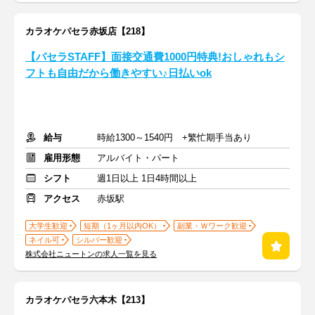
カラオケパセラ赤坂店【218】
【パセラSTAFF】面接交通費1000円特典!おしゃれもシ
フトも自由だから働きやすい♪日払いok
給与
時給1300～1540円 +繁忙期手当あり
雇用形態
アルバイト・パート
シフト
週1日以上 1日4時間以上
アクセス
赤坂駅
大学生歓迎
短期（1ヶ月以内OK）
副業・Ｗワーク歓迎
ネイル可
シルバー歓迎
株式会社ニュートンの求人一覧を見る
カラオケパセラ六本木【213】