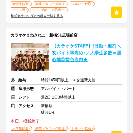
大学生歓迎
副業・Ｗワーク歓迎
シルバー歓迎
ピアス可
シフト自由・自己申告
株式会社コシダカの求人一覧を見る
カラオケまねきねこ 新橋SL広場前店
【カラオケSTAFF】[日勤・週2] ＼
初バイト率高め♪／大学生多数＝居
心地◎髪色自由★
給与
時給1450円以上 ＋交通費支給
雇用形態
アルバイト・パート
シフト
週2日 1日3時間以上
アクセス
新橋駅
徒歩1分
本日、掲載終了
大学生歓迎
副業・Ｗワーク歓迎
シルバー歓迎