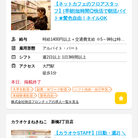
【ネットカフェのフロアスタッ
フ】[早朝]短時間◎快活で朝活バイ
ト★髪色自由！ネイルOK
給与
時給1400円以上＋交通費支給 ※5～9時は時給1450円
雇用形態
アルバイト・パート
シフト
週2日以上 1日3時間以上
アクセス
大門駅
徒歩1分
本日、掲載終了
大学生歓迎
副業・Ｗワーク歓迎
シフト自由・自己申告
未経験者歓迎
髪色自由
株式会社快活フロンティアの求人一覧を見る
カラオケまねきねこ 新橋2丁目店
【カラオケSTAFF】[日勤・週2] ＼