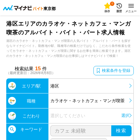
0
東京都
保存
履歴
メニュー
港区エリアのカラオケ・ネットカフェ・マンガ
喫茶のアルバイト・バイト・パート求人情報
港区のカラオケ・ネットカフェ・マンガ喫茶の人気バイト・アルバイト・パートを探す
ならマイナビバイト。勤務地や駅、職種等の検索だけではなく、こだわり条件検索を使
ってカラオケ・ネットカフェ・マンガ喫茶に関するお仕事を簡単に検索できます。港区
のカラオケ・ネットカフェ・マンガ喫茶のお仕事探しはマイナビバイトで検索！
15
検索結果
件
検索条件を登録
（最終更新日：2026年8月8日）
エリア/駅
港区
カラオケ・ネットカフェ・マンガ喫茶
職種
選択してください
選択
こだわり
キーワード
検索