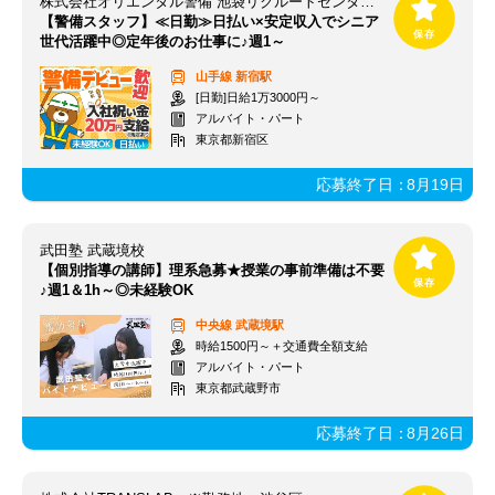
株式会社オリエンタル警備 池袋リクルートセンター（勤務地：新宿エリア）
【警備スタッフ】≪日勤≫日払い×安定収入でシニア
世代活躍中◎定年後のお仕事に♪週1～
山手線
新宿駅
[日勤]日給1万3000円～
アルバイト・パート
東京都新宿区
応募終了日：
8月19日
武田塾 武蔵境校
【個別指導の講師】理系急募★授業の事前準備は不要
♪週1＆1h～◎未経験OK
中央線
武蔵境駅
時給1500円～＋交通費全額支給
アルバイト・パート
東京都武蔵野市
応募終了日：
8月26日