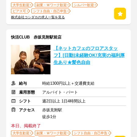
大学生歓迎
副業・Ｗワーク歓迎
シルバー歓迎
ピアス可
シフト自由・自己申告
株式会社コシダカの求人一覧を見る
快活CLUB 赤坂見附駅前店
【ネットカフェのフロアスタッ
フ】[日勤]未経験OK!充実の福利厚
生あり★髪色自由
給与
時給1300円以上＋交通費支給
雇用形態
アルバイト・パート
シフト
週2日以上 1日4時間以上
アクセス
赤坂見附駅
徒歩1分
本日、掲載終了
大学生歓迎
副業・Ｗワーク歓迎
シフト自由・自己申告