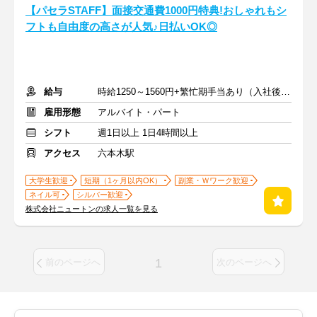
【パセラSTAFF】面接交通費1000円特典!おしゃれもシ
フトも自由度の高さが人気♪日払いOK◎
給与
時給1250～1560円+繁忙期手当あり（入社後2ヶ月間：時給1300円）
雇用形態
アルバイト・パート
シフト
週1日以上 1日4時間以上
アクセス
六本木駅
大学生歓迎
短期（1ヶ月以内OK）
副業・Ｗワーク歓迎
ネイル可
シルバー歓迎
株式会社ニュートンの求人一覧を見る
1
前のページへ
次のページへ