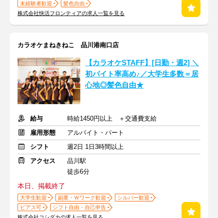
未経験者歓迎
髪色自由
株式会社快活フロンティアの求人一覧を見る
カラオケまねきねこ 品川港南口店
【カラオケSTAFF】[日勤・週2] ＼
初バイト率高め♪／大学生多数＝居
心地◎髪色自由★
給与
時給1450円以上 ＋交通費支給
雇用形態
アルバイト・パート
シフト
週2日 1日3時間以上
アクセス
品川駅
徒歩6分
本日、掲載終了
大学生歓迎
副業・Ｗワーク歓迎
シルバー歓迎
ピアス可
シフト自由・自己申告
株式会社コシダカの求人一覧を見る